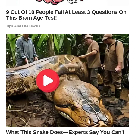
Veliko iznenađenje ulazi u vaš život
Pred vama su veoma posebni trenuci.
RIBE
Ribe ulaze u jedan od najnježnijih i najljepših perioda
života.
Ljubav, mir i osjećaj sigurnosti konačno postaju dio vaše
svakodnevice.
Duša konačno pronalazi ono što je dugo
tražila
Pred vama su trenuci puni topline i sreće.