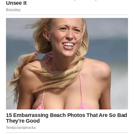
Indijski horoskop do kraja proljeća donosi mnogim
znakovima Zodijaka velike životne promjene, ljubav i
uspjeh, ali posebno će blistati Rakovi, Lavovi i Vage
kojima drevna astrologija predviđa sreću, bogatstvo i
sudbinske događaje koji bi mogli potpuno promijeniti
njihov život.
Ovo je period tokom kojeg univerzum pokazuje da su
neke stvari zapisane među zvijezdama mnogo prije nego
što ih sami uspijemo razumjeti.