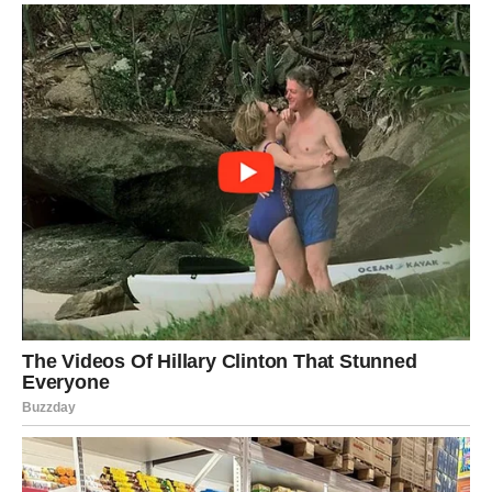
Lavovima dolazi veliki poslovni i finansijski uspjeh.
Sve ono što ste dugo gradili sada konačno počinje
donositi ozbiljne rezultate.
Vrijeme velikog obilja tek dolazi
Pred vama su veoma uspješni dani.
DJEVICA
Pred vama su dani tokom kojih ćete konačno jasno vidjeti
kome možete vjerovati.
Jedna odluka sada vam donosi mnogo više mira i
sigurnosti.