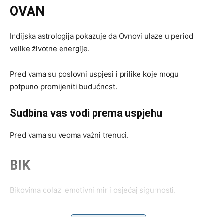
OVAN
Indijska astrologija pokazuje da Ovnovi ulaze u period
velike životne energije.
Pred vama su poslovni uspjesi i prilike koje mogu
potpuno promijeniti budućnost.
Sudbina vas vodi prema uspjehu
Pred vama su veoma važni trenuci.
BIK
Bikovima dolazi emotivni mir i osjećaj sigurnosti.
Jedna osoba sada ulazi u vaš život sa veoma iskrenim