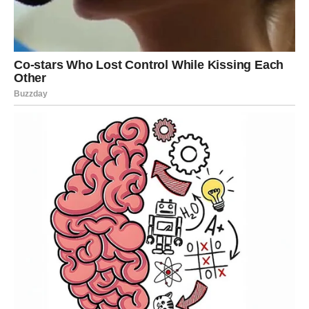
života.
Poslije mnogo rada i odricanja dolazi osjećaj sigurnosti i
velikog zadovoljstva.
Život vam vraća ravnotežu i mir
Pred vama su veoma važni trenuci sreće.
VODOLIJA
Zvijezde vam donose neočekivanu priliku ili vijest koja bi
vam mogla potpuno promijeniti budućnost.
Jedna želja sada postaje stvarnost.