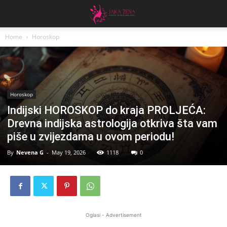
Home
Horoskop
Horoskop
Indijski HOROSKOP do kraja PROLJEĆA:
Drevna indijska astrologija otkriva šta vam
piše u zvijezdama u ovom periodu!
By
Nevena G
-
May 19, 2026
1118
0
Oglasi - Advertisement