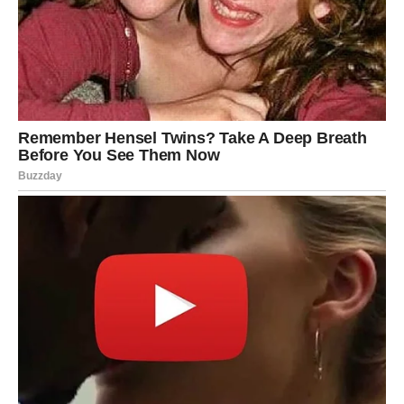
Pred vama su veoma snažni i uspješni trenuci.
STRIJELAC
Nova energija donosi vam spontane događaje i mnogo
pozitivnih emocija.
Jedna osoba sada vam vraća vjeru da život može biti
mnogo ljepši nego prije.
Sreća vam dolazi neočekivano
Pred vama su veoma uzbudljivi trenuci.
JARAC
Jarčevi konačno ulaze u mnogo stabilniji i sretniji period