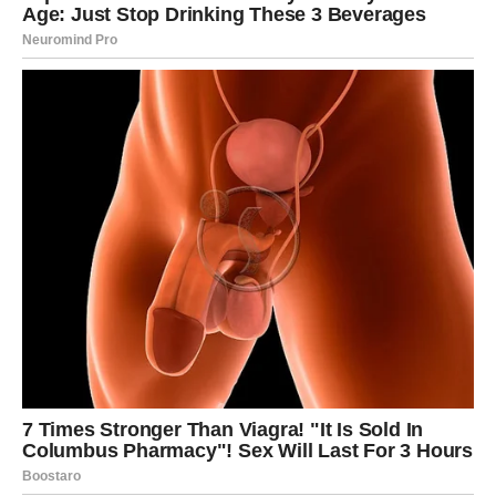
RAK
Rakovi su među najvećim miljenicima drevnih zvjezdanih
energija do kraja proljeća.
Poslije mnogo tuge dolazi sreća koja vam vraća vjeru da
ništa nije bilo uzalud.
Sudbina vam šalje ono što ste dugo
čekali
Pred vama su veoma nježni i sretni trenuci.
LAV