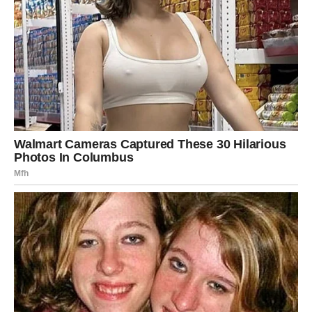
Ako ste slobodni, moguće je poznanstvo koje djeluje kao
da je zapisano među zvijezdama.
Ljubav vam mijenja cijeli život
Pred vama su trenuci koje ćete dugo pamtiti.
ŠKORPIJA
Pred vama je veliki finansijski i životni preokret.
Ono što je dugo bilo blokirano sada konačno dolazi na
svoje mjesto.
Sudbina vam vraća ono što zaslužujete