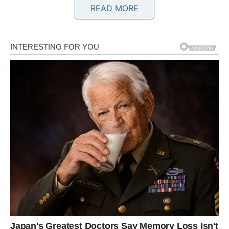
READ MORE
namjerama.
Ljubav vam donosi unutrašnju sreću
Pred vama su veoma nježni i posebni trenuci.
BLIZANCI
Zvijezde vam donose neočekivane susrete i važne
razgovore.
Moguće je poznanstvo koje vam potpuno mijenja pogled
na život.
Velike promjene su pred vama
Pred vama su veoma uzbudljivi trenuci.