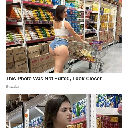
Intuicija vam pokazuje pravi put
Pred vama su veoma posebni trenuci.
VAGA
Zvijezde vam donose veoma romantičan i sudbinski
period.