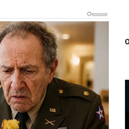
giju novih početaka.
voriti vrata mnogo uspješnije budućnosti.
O
uci.
osti.
koliko želi ostati uz vas.
pokoj