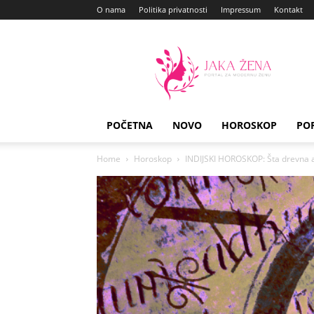
O nama
Politika privatnosti
Impressum
Kontakt
Jaka
Zena
POČETNA
NOVO
HOROSKOP
PO
Home
Horoskop
INDIJSKI HOROSKOP: Šta drevna a