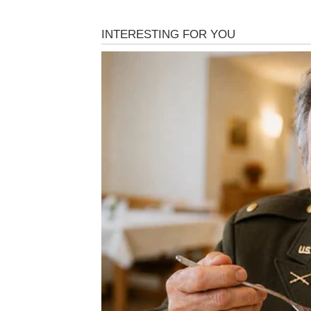
Indijska astrologija vam donosi snažnu ener
Poslovne promjene koje dolaze mogu vam ot
Karma vas vodi prema uspjehu
Pred vama su veoma važni i profitabilni tren
BIK
Bikovima dolazi emotivni mir i osjećaj sigurn
Jedna osoba pokazuje vam koliko ste važni i 
Ljubav vam donosi unutrašnji s