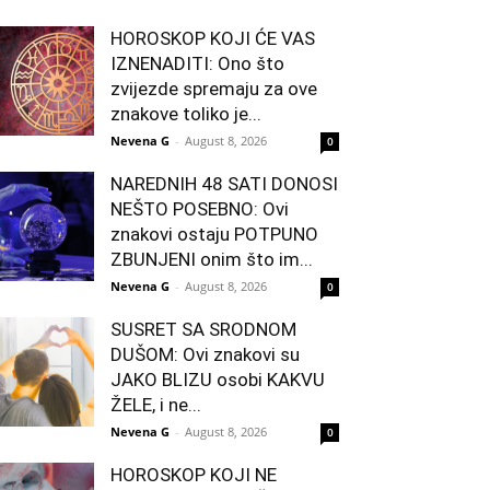
HOROSKOP KOJI ĆE VAS
IZNENADITI: Ono što
zvijezde spremaju za ove
znakove toliko je...
Nevena G
-
August 8, 2026
0
NAREDNIH 48 SATI DONOSI
NEŠTO POSEBNO: Ovi
znakovi ostaju POTPUNO
ZBUNJENI onim što im...
Nevena G
-
August 8, 2026
0
SUSRET SA SRODNOM
DUŠOM: Ovi znakovi su
JAKO BLIZU osobi KAKVU
ŽELE, i ne...
Nevena G
-
August 8, 2026
0
HOROSKOP KOJI NE