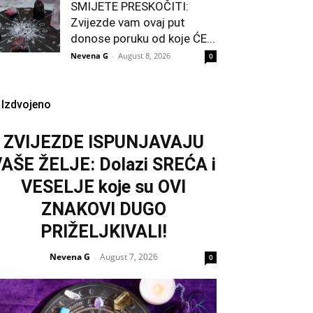
SMIJETE PRESKOČITI:
Zvijezde vam ovaj put
donose poruku od koje ĆE...
Nevena G
-
August 8, 2026
0
Izdvojeno
ZVIJEZDE ISPUNJAVAJU
AŠE ŽELJE: Dolazi SREĆA i
VESELJE koje su OVI
ZNAKOVI DUGO
PRIŽELJKIVALI!
Nevena G
August 7, 2026
-
0