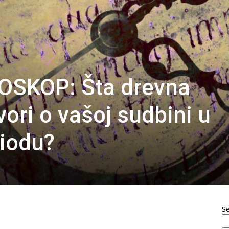
OSKOP: Šta drevna
vori o vašoj sudbini u
iodu?
S