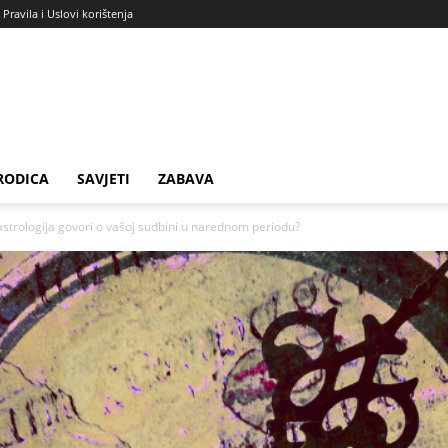
Pravila i Uslovi korištenja
RODICA
SAVJETI
ZABAVA
strologija govori o vašoj sudbini u narednom periodu?