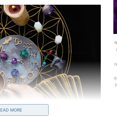
N
r
i
ž
READ MORE