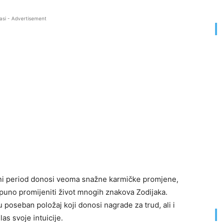
asi - Advertisement
edni period donosi veoma snažne karmičke promjene,
puno promijeniti život mnogih znakova Zodijaka.
 poseban položaj koji donosi nagrade za trud, ali i
as svoje intuicije.