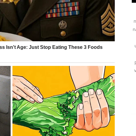
i.
n
n
e i nova poznanstva.
ijenja vaš pogled na život.
 astrologije u ovom periodu.
koji vam vraća vjeru u sreću.