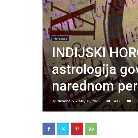
Horoskop
INDIJSKI HOR
astrologija go
narednom per
By
Nevena G
-
May 16, 2026
1400
0