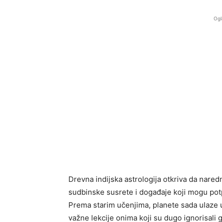
Ogl
Drevna indijska astrologija otkriva da nar
sudbinske susrete i događaje koji mogu pot
Prema starim učenjima, planete sada ulaze u
važne lekcije onima koji su dugo ignorisali gl