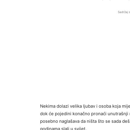
Sadržaj 
Nekima dolazi velika ljubav i osoba koja mijen
dok će pojedini konačno pronaći unutrašnji m
posebno naglašava da ništa što se sada deša
godinama slali u svijet.