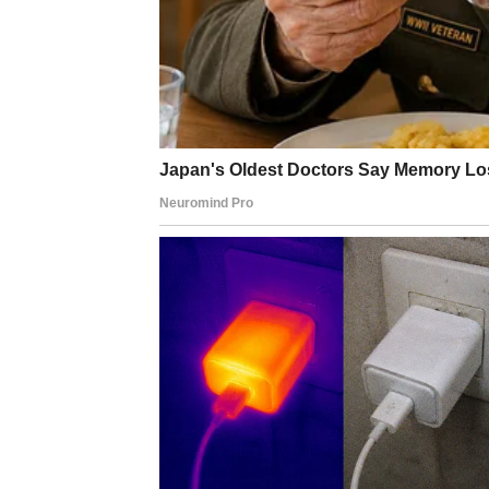
Pred vama su veoma nježni i posebni trenuc
BLIZANCI
Zvijezde vam donose neočekivane razgovor
Moguće je da upoznate osobu koja potpuno m
Sudbina vam šalje novu priliku
Pred vama su veoma zanimljivi trenuci.
RAK
Rakovi su među najvećim miljenicima drevne
Poslije mnogo tuge dolazi osoba ili događaj 