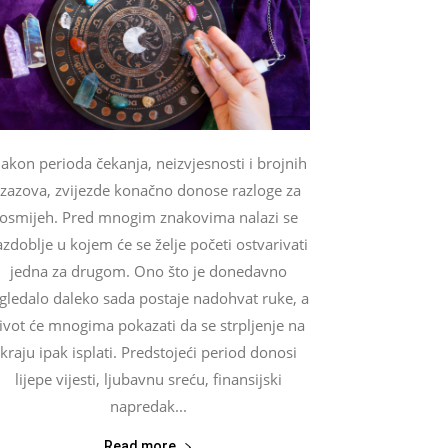
akon perioda čekanja, neizvjesnosti i brojnih
izazova, zvijezde konačno donose razloge za
osmijeh. Pred mnogim znakovima nalazi se
azdoblje u kojem će se želje početi ostvarivati
jedna za drugom. Ono što je donedavno
zgledalo daleko sada postaje nadohvat ruke, a
ivot će mnogima pokazati da se strpljenje na
kraju ipak isplati. Predstojeći period donosi
lijepe vijesti, ljubavnu sreću, finansijski
napredak...
Read more