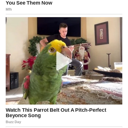
Sudbinske prilike, važne odluke i osjećaj da se život
konačno kreće u pravom smjeru.
Drevna indijska astrologija poručuje da pred mnogim
znakovima stoje dani važnih odluka, novih mogućnosti i
karmičkih nagrada. Sudbina nije nešto što se događa
slučajno – ona često dolazi kao rezultat svega što smo do
sada učinili.
Posebno se izdvajaju
Ribe, Strijelac i Vaga
, kojima džjotiš
predviđa najviše sreće, najvažnije prilike i događaje koji
mogu ostaviti snažan trag na ostatak godine.
Ponekad sudbina ne dolazi glasno. Ponekad se pojavljuje
kroz male znakove koji polako mijenjaju cijeli život.
Upravo takvi znakovi sada dolaze prema vama.