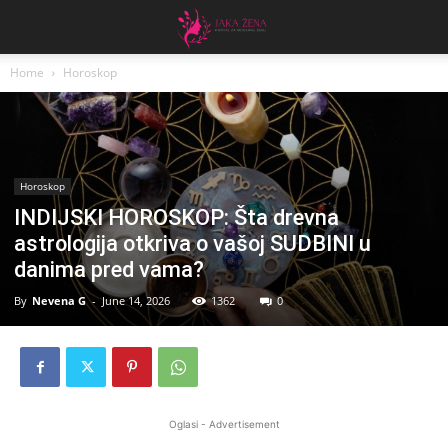
Home
Horoskop
Horoskop
INDIJSKI HOROSKOP: Šta drevna
astrologija otkriva o vašoj SUDBINI u
danima pred vama?
By
Nevena G
-
June 14, 2026
1362
0
Oglasi - Advertisement