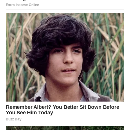
situaciju.
Šta vam donosi džjotiš?
Nove informacije i korisni susreti.
RAK
Poruka sudbine
Emocionalna ravnoteža postaje vaša najveća snaga.
Šta vam donosi džjotiš?
Mir u ljubavi i podršku bliskih ljudi.