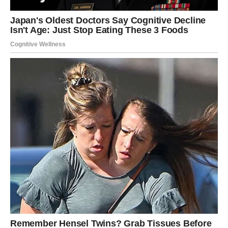
Poruka sudbine
Ribe su znak kojem drevna indijska astrologija šalje jednu
od najposebnijih poruka. Već neko vrijeme osjećate da se
nešto veliko sprema, a džjotiš potvrđuje da ulazite u
važan životni ciklus.
Pred vama su dani u kojima biste mogli dobiti priliku da
ostvarite nešto što vam je dugo izgledalo daleko. Moguća
je velika promjena u ljubavi, poslu ili načinu na koji
gledate na vlastitu budućnost. Ono što je posebno
naglašeno jeste energija karmičkih nagrada – stvari koje
ste činili u prošlosti sada počinju donositi rezultate.
Za mnoge Ribe ovo će biti period u kojem će jasno vidjeti
da nijedan trud nije bio uzaludan.
Šta vam donosi džjotiš?