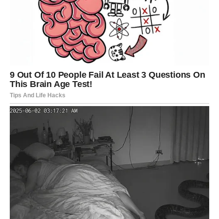
STRIJELAC
Poruka sudbine
Pred vama je period širenja mogućnosti i ostvarenja
planova.
Šta vam donosi džjotiš?
Finansijski napredak i mnogo razloga za optimizam.
JARAC
Poruka sudbine
Karma vas nagrađuje za ustrajnost i disciplinu.