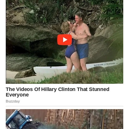
LAV
Poruka sudbine
Vrijeme je da prepoznate vlastitu vrijednost.
Šta vam donosi džjotiš?
Napredak kroz trud i samopouzdanje.
DJEVICA
Poruka sudbine
Neke brige uskoro ostaju iza vas.
Šta vam donosi džjotiš?