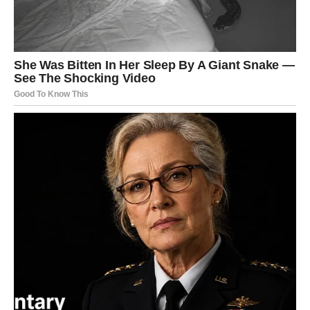
Šta vam donosi džjotiš?
Stabilnost i osjećaj sigurnosti.
VODOLIJA
Poruka sudbine
Promjene koje dolaze nisu slučajne.
Šta vam donosi džjotiš?
Nove puteve koji vode prema uspjehu.
RIBE