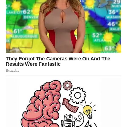
životu.
Šta vam donosi džjotiš?
Nova poznanstva i lijepe životne prilike.
ŠKORPIJA
Poruka sudbine
Vaša intuicija sada vidi dalje od drugih.
Šta vam donosi džjotiš?
Važan preokret koji vas vodi prema boljoj budućnosti.