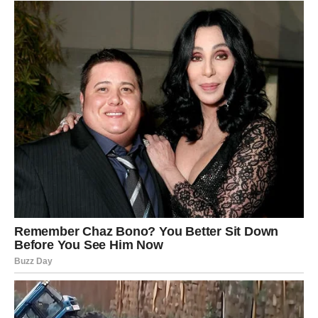
Ribe će u narednim danima biti posebno intuitivne. Mnogi
će osetiti snažnu povezanost sa svojim emocijama.
Na poslovnom planu moguće su promene koje mogu
doneti nove prilike.
U ljubavi vas očekuju romantični trenuci i lepi susreti.