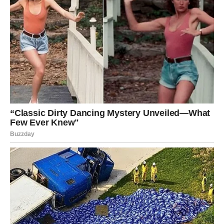
Lavovi ulaze u period u kojem će biti puni energije i
samopouzdanja. Vaša harizma biće primetna svima oko
vas.
Na poslovnom planu moguće su pohvale ili priznanja za
vaš rad.
U ljubavi vas očekuju zanimljivi trenuci. Slobodni Lavovi
mogli bi upoznati osobu koja će ih potpuno očarati.
Devica
Device ulaze u period u kojem će njihov trud početi da
donosi rezultate. Ono što ste dugo planirali sada može
početi da se ostvaruje.