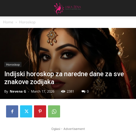
Home
Horoskop
Horoskop
Indijski horoskop za naredne dane za sve
znakove zodijaka
By
Nevena G
-
March 17, 2026
2381
0
Oglasi - Advertisement