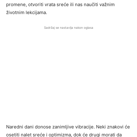
promene, otvoriti vrata sreće ili nas naučiti važnim
životnim lekcijama.
Sadržaj se nastavlja nakon oglasa
Naredni dani donose zanimljive vibracije. Neki znakovi će
osetiti nalet sreće i optimizma, dok će drugi morati da