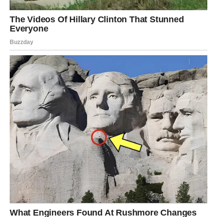
U ljubavi su mogući zanimljivi susreti i romantični trenuci.
Jarac
Jarčevi će u narednim danima biti fokusirani na svoje
ciljeve. Vaša disciplina i izdrzljivost mogu vam doneti
važne rezultate.
Na poslovnom planu moguće su dobre vesti ili napredak.
U ljubavi dolazi vreme stabilnosti i sigurnosti.
Vodolija
Vodolije ulaze u period kreativnosti i inspiracije. Naredni
dani mogu doneti nove ideje i projekte.