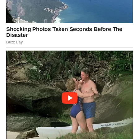
Škorpije ulaze u intenzivan period pun emocija i strasti.
Naredni dani mogu doneti važne odluke.
Na poslovnom planu moguća je prilika koja zahteva
hrabrost.
U ljubavi vas očekuju snažne emocije i duboki razgovori.
Strelac
Strelčevi će u narednim danima imati potrebu za
promenama i avanturom. Neki od vas mogli bi planirati
putovanje ili novo iskustvo.
Na poslovnom planu moguća je saradnja sa novim
ljudima.