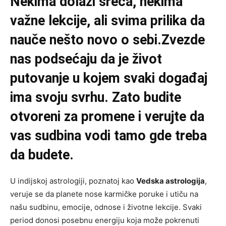
Nekima dolazi sreća, nekima
važne lekcije, ali svima prilika da
nauče nešto novo o sebi.Zvezde
nas podsećaju da je život
putovanje u kojem svaki događaj
ima svoju svrhu. Zato budite
otvoreni za promene i verujte da
vas sudbina vodi tamo gde treba
da budete.
U indijskoj astrologiji, poznatoj kao
Vedska astrologija
,
veruje se da planete nose karmičke poruke i utiču na
našu sudbinu, emocije, odnose i životne lekcije. Svaki
period donosi posebnu energiju koja može pokrenuti