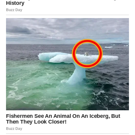
Na poslovnom planu moguća je saradnja sa ljudima koji
dele vaše vizije.
U ljubavi vas očekuju iznenađenja.
Ribe