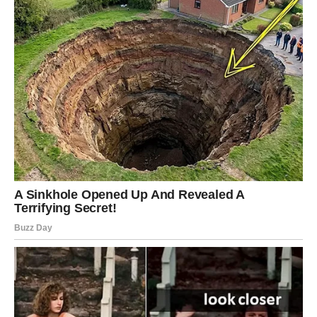
mogao bi ponovo ući u vaš život.
Rak
Rakovi će u narednim danima biti posebno emotivni.
Mnogi će razmišljati o prošlosti i o odnosima koji su im
mnogo značili.
Na poslovnom planu moguće su promene koje će
zahtevati strpljenje.
U ljubavi dolazi prilika za iskrene razgovore. Slobodni
Rakovi mogli bi upoznati osobu koja će im doneti osećaj
sigurnosti.
Lav