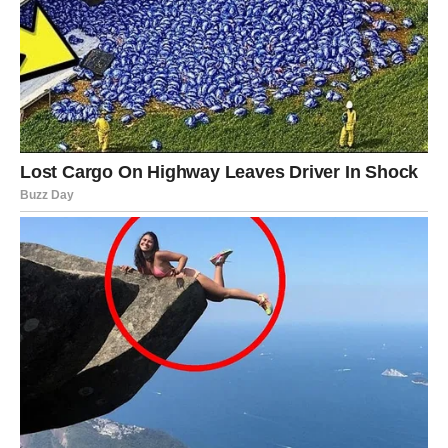
Na poslovnom planu moguća je nova odgovornost ili
prilika za napredak.
U ljubavi vas očekuje stabilnost i osećaj sigurnosti.
Vaga
Vage će u narednim danima želeti više mira i ravnoteže u
životu. Mnogi od vas će pokušati da reše neke situacije
koje su vas dugo opterećivale.
Na poslovnom planu mogući su važni razgovori.
U ljubavi su moguća nova poznanstva ili zanimljivi susreti.
Škorpija