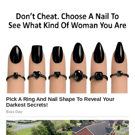
Blizanci
Blizanci će u narednim danima biti okruženi novim
idejama i zanimljivim susretima. Vaša komunikacija biće
ključ uspeha.
Na poslovnom planu može se pojaviti nova saradnja ili
projekat koji će vam doneti inspiraciju.
U ljubavi su moguća iznenađenja. Neko iz prošlosti