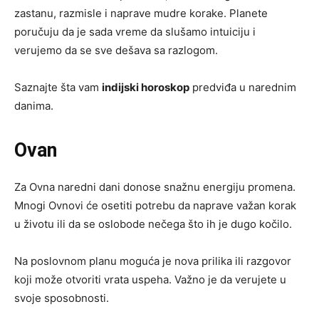
zastanu, razmisle i naprave mudre korake. Planete
poručuju da je sada vreme da slušamo intuiciju i
verujemo da se sve dešava sa razlogom.
Saznajte šta vam
indijski horoskop
predviđa u narednim
danima.
Ovan
Za Ovna naredni dani donose snažnu energiju promena.
Mnogi Ovnovi će osetiti potrebu da naprave važan korak
u životu ili da se oslobode nečega što ih je dugo kočilo.
Na poslovnom planu moguća je nova prilika ili razgovor
koji može otvoriti vrata uspeha. Važno je da verujete u
svoje sposobnosti.