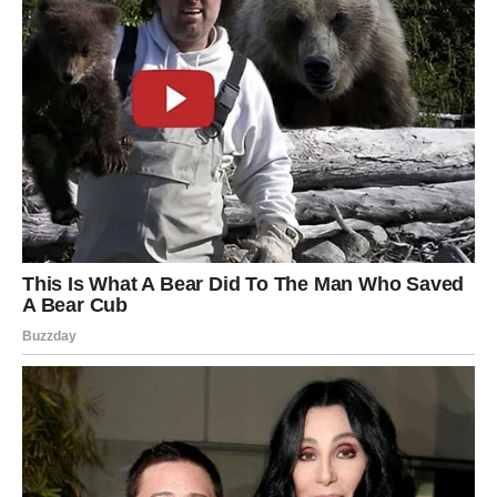
Pred vama su veoma uspješni i važni dani.
DJEVICA
Pred vama su dani tokom kojih ćete konačno osjetiti
veliko olakšanje.
Jedna odluka ili promjena donose vam mnogo više mira i
sigurnosti.
Karma vam vraća unutrašnji spokoj
Pred vama su mnogo sretniji trenuci.