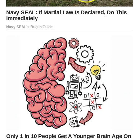
Karma vam donosi mir i stabilnost
Pred vama su veoma važni trenuci sreće.
VODOLIJA
Zvijezde vam donose neočekivane prilike i veoma
zanimljive promjene.
Jedna nova osoba ili poslovna ideja mogli bi vam potpuno
promijeniti život.
Promjene vam donose veliku sreću
Pred vama su veoma posebni dani.
RIBE