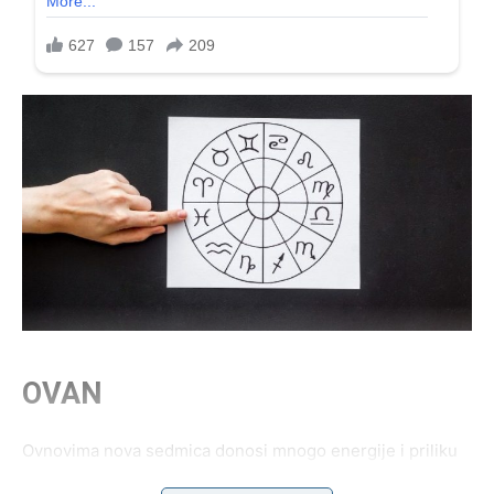
OVAN
Ovnovima nova sedmica donosi mnogo energije i priliku
za poslovni napredak.