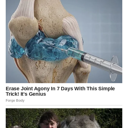
Poslije mnogo tuge dolazi osoba ili prilika koja vam vraća
vjeru u život.
Ljubav vam liječi srce
Pred vama su veoma nježni i sudbinski trenuci.
LAV
Lavovima dolazi veliki poslovni uspjeh i mogućnost
ozbiljne zarade.
Sve ono što ste dugo gradili sada konačno počinje
donositi rezultate.
Novac vam dolazi sa svih strana