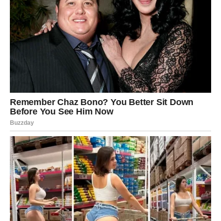
VAGA
Indijska astrologija vam donosi veoma romantičan i
sudbinski period.
Ako ste slobodni, moguće je poznanstvo koje odmah
djeluje kao karmička veza.
Ljubav vam mijenja budućnost