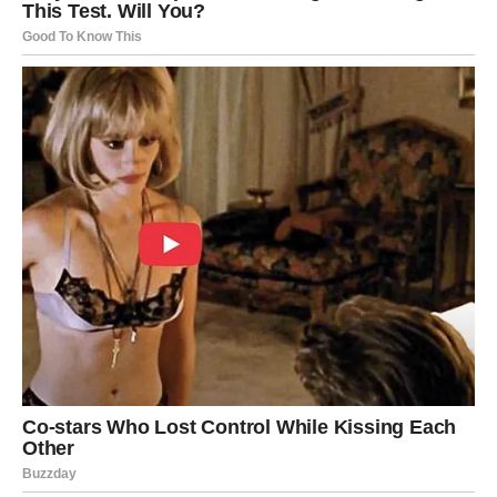
Ribe ulaze u jedan od najnježnijih i najmirnijih perioda
života.
Poslije mnogo tuge dolazi osjećaj sigurnosti, ljubavi i
unutrašnje ravnoteže.
Duša konačno pronalazi svoju sreću
Pred vama su trenuci puni topline i radosti.
Indijski horoskop za novu sedmicu donosi ogromne
promjene mnogim znakovima Zodijaka, ali posebno će
blistati Bikovi i Lavovi kojima dolazi novac, dok će Rakovi i
Vage osjetiti veliku ljubav i sreću.
Drevna astrologija sada pokazuje da univerzum nikada ne