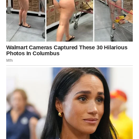
Pred vama su trenuci koje ćete dugo pamtiti.
ŠKORPIJA
Pred vama je veliki finansijski preokret.
Sve ono što je dugo bilo blokirano sada konačno dolazi
na svoje mjesto.
Sudbina vam vraća ono što zaslužujete
Pred vama su veoma uspješni i važni dani.
STRIJELAC
Nova energija donosi vam spontane susrete i mnogo