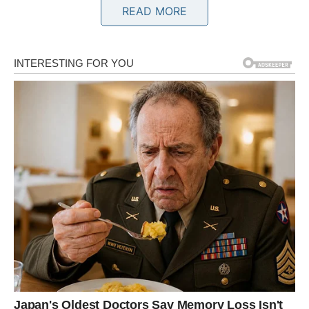
READ MORE
Jedna odluka sada vam može donijeti mnogo više
uspjeha nego što očekujete.
Karma vam otvara vrata uspjeha
Pred vama su veoma važni i profitabilni dani.
BIK
Bikovima dolazi finansijska stabilnost i osjećaj sigurnosti.
Drevna astrologija pokazuje da vam novac dolazi kroz
trud koji ste ulagali mjesecima.
Vrijeme obilja konačno dolazi