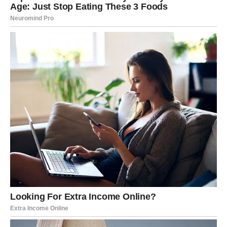
Pred vama su veoma srećni trenuci.
BLIZANCI
Zvijezde vam donose veoma zanimljivo poznanstvo ili
razgovor koji mijenja sve.
Moguće je i putovanje koje vam vraća optimizam i sreću.
Sudbina vam šalje novu priliku
Pred vama su veoma pozitivni trenuci.
RAK
Rakovi su među najvećim miljenicima indijske astrologije
ove sedmice.