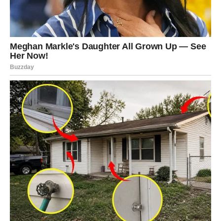
pozitivnih događaja.
Jedna osoba vraća vam vjeru da život može biti mnogo
ljepši nego prije.
Sreća vam dolazi neočekivano
Pred vama su veoma uzbudljivi trenuci.
JARAC
Jarčevi konačno ulaze u mnogo stabilniji i sigurniji period
života.
Na poslovnom i emotivnom planu dolazi veliko olakšanje i
osjećaj sigurnosti.