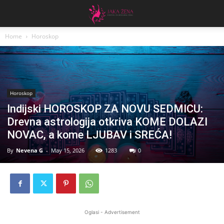
Home
Horoskop
Horoskop
Indijski HOROSKOP ZA NOVU SEDMICU:
Drevna astrologija otkriva KOME DOLAZI
NOVAC, a kome LJUBAV i SREĆA!
By
Nevena G
-
May 15, 2026
1283
0
Oglasi - Advertisement