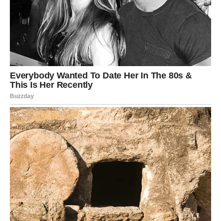
U ljubavi – intenzitet raste.
U poslu – saradnja može biti ključ uspeha.
Karmički period transformacije.
DHANU (STRELAC) – NOVI
DUHOVNI PRAVAC