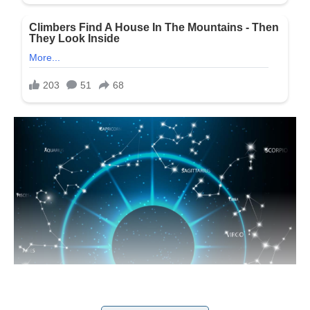
MESH (OVAN) – KARMičKA