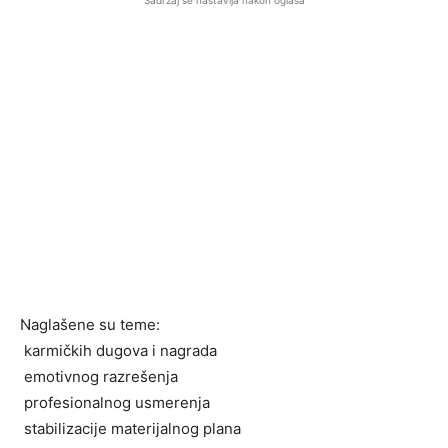
Sadržaj se nastavlja nakon oglasa
Naglašene su teme:
karmičkih dugova i nagrada
emotivnog razrešenja
profesionalnog usmerenja
stabilizacije materijalnog plana