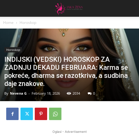
Home
Horoskop
Horoskop
INDIJSKI (VEDSKI) HOROSKOP ZA
ZADNJU DEKADU FEBRUARA: Karma se
pokreće, dharma se razotkriva, a sudbina
daje znakove.
By
Nevena G
-
February 18, 2026
2034
0
Oglasi - Advertisement