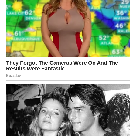
TULA (VAGA) – RAVNOTEŽA
IZMEĐU SRCA I UMA
Venera aktivira emotivne teme. Moguća je dilema između
prošlosti i budućnosti.
U poslu – diplomatija donosi uspeh.
U ljubavi – odluka donosi unutrašnji mir.
Karma traži autentičnost.
VRISCHIKA (ŠKORPIJA) –
DUBOKA TRANSFORMACIJA
Mars i Ketu donose razotkrivanje istine. Neka tajna može
izaći na videlo.