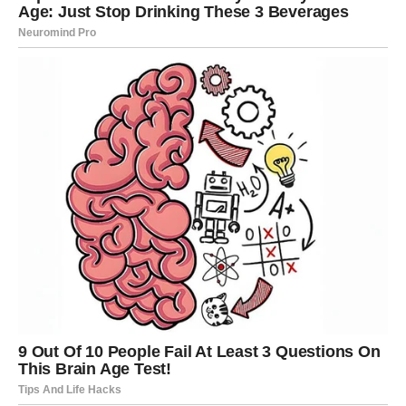
sigurnošću. Zadnja dekada februara donosi finansijsku
stabilizaciju i mogućnost poboljšanja prihoda.
U ljubavi – odnos se produbljuje, ali samo ako postoji
iskrenost.
Karmička lekcija: ne vezujte se za ono što vam ne donosi
mir.
MITHUN (BLIZANCI) – SNAGA
KOMUNIKACIJE
Merkur vam daje moć reči. U narednim danima jedna
poruka ili razgovor mogu promeniti pravac vaše situacije.
U ljubavi – flert prerasta u nešto ozbiljnije.
U poslu – pregovori su uspešni.