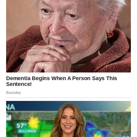
Sunčeva energija vam donosi povratak samopouzdanja.
Ovo je period kada se vaša vrednost prepoznaje.
U ljubavi – dolazi priznanje ili nova osoba.
U poslu – moguće unapređenje ili javno priznanje.
Karma vas nagrađuje za dostojanstvo.
KANYA (DEVICA) – PRAKTIČNA
RAZREŠENJA
Merkur vam pomaže da sagledate detalje. Ova dekada je
idealna za rešavanje finansija i planova.
U ljubavi – iskren razgovor donosi jasnoću.
Karmička poruka: ne analizirajte previše – verujte intuiciji.