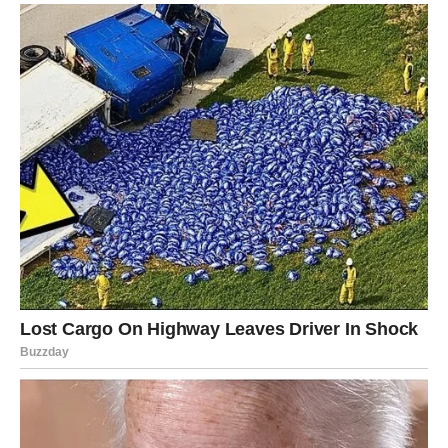
Karma vas podseća da govorite istinu.
KARKA (RAK) – EMOTIVNO
ČIŠĆENJE
Mesec pojačava vašu osetljivost. Zadnja dekada februara
donosi zatvaranje emotivnog poglavlja.
Moguće je pomirenje, ali i konačno oslobađanje od
prošlosti.
U poslu – strpljenje donosi rezultat.
Karma vas vodi ka unutrašnjem miru.
SIMHA (LAV) – KRALJEVSKI
PREOKRET