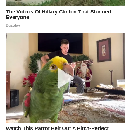
KUMBHA (VODOLIJA) –
IZNENAĐENJE SUDBINE
Rahu donosi neočekivane obrate. Može doći do
iznenadne poruke ili poslovne prilike.
U ljubavi – emocije se bude neočekivano.
Karma vas podseća da budete otvoreni za promene.
MEENA (RIBE) – DUHOVNO
PROBUĐENJE
Jupiter i Neptun pojačavaju intuiciju. Zadnja dekada
februara donosi emotivnu jasnoću i romantične trenutke.