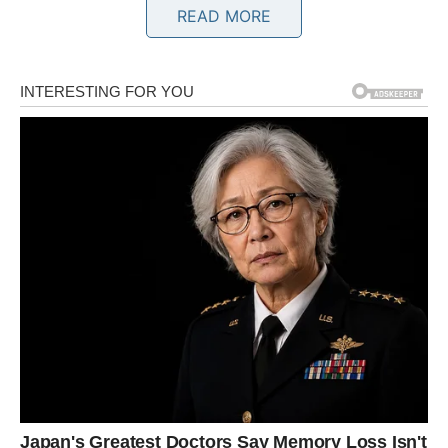
READ MORE
AKCIJA
Za MESH energija Marsa donosi snažnu potrebu za
delovanjem. Zadnji dani februara traže da preuzmete
inicijativu – ali sa mudrošću, ne impulsivno.
U ljubavi – moguća je strastvena rasprava koja vodi ka
razjašnjenju.
U poslu – dolazi prilika da pokažete liderstvo.
Karma vas nagrađuje ako delujete iz hrabrosti, a ne iz
ega.
VRISHABH (BIK) – STABILNOST
KROZ STRPLJENJE
Energija Venere donosi emotivnu dubinu i potrebu za