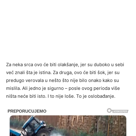
Za neka srca ovo će biti olakšanje, jer su duboko u sebi
već znali šta je istina. Za druga, ovo će biti šok, jer su
predugo verovala u nešto što nije bilo onako kako su
mislila. Ali jedno je sigurno – posle ovog perioda više
ništa neće biti isto. I to nije loše. To je oslobađanje.