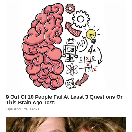
sebe.
Najvažnija lekcija za tebe u ovom periodu je:
ne boj se
istine.
Ti si dovoljno jak da je podneseš – i još jači da je
iskoristiš da kreneš dalje bez tereta.
RIBE – BUĐENJE IZ ILUZIJE
Ribe su znak koji voli duboko, veruje iskreno i često daje
više nego što dobija. Ti si možda već neko vreme osećao
da nešto nije kako treba, ali si birao da veruješ u ono
lepo, da daješ još jednu šansu, da opravdavaš tuđe
ponašanje.
Ali sada dolazi trenutak kada više ne možeš da zatvaraš
oči.