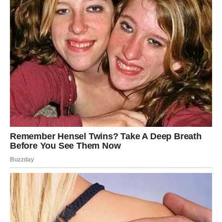
Istina kod tebe dolazi nežnije nego kod Škorpije, ali ne
manje snažno. Može doći kroz razgovor, kroz neku
sitnicu koja će ti odjednom imati veliko značenje ili kroz
niz situacija koje će ti složiti sliku koju više ne možeš
ignorisati.
U ljubavi, ovo je period velikog emotivnog buđenja. Ako si
bio u odnosu u kojem si davao sve, a dobijao malo – sada
to vidiš jasno. Ako si čekao da se neko promeni – sada
shvataš da možda neće. Ali ono što je najvažnije –
shvataš svoju vrednost.
Za neke Ribe, ovo može biti kraj jedne iluzije, ali i početak
nečeg mnogo zdravijeg. Jer kada prestaneš da se držiš
za ono što nije bilo pravo, otvara se prostor za ono što
jeste.