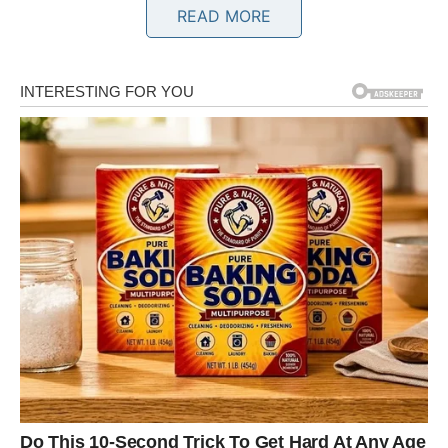
READ MORE
ŠKORPIJA – ISTINA KOJA SE
VIŠE NE MOŽE SAKRITI
Škorpija je znak koji intuitivno oseća sve, čak i ono što
drugi pokušavaju da sakriju. Ti si već neko vreme imao
osećaj da nešto nije kako treba, ali si možda birao da
ćutiš, da posmatraš, da čekaš pravi trenutak. E pa, taj
trenutak dolazi.
Istina kod tebe ne dolazi tiho. Ona dolazi naglo, jasno i
bez mogućnosti da je zaobiđeš. Može se desiti kroz
nečije priznanje, kroz poruku, kroz ponašanje koje će ti
konačno otvoriti oči ili kroz situaciju koja će ti pokazati
sve ono što nisi želeo da vidiš.