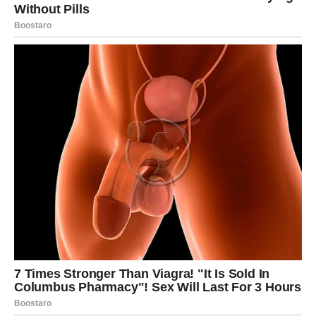
U ljubavi, ovo je period razotkrivanja. Ako si bio u odnosu
u kojem nisi bio siguran gde stojiš, sada dolazi jasan
odgovor. Neko će pokazati pravo lice – i to može biti ili
najlepša potvrda koju si čekao, ili razočaranje koje te
oslobađa iluzije. Nema više polovičnih emocija. Ili te neko
voli – ili ne. I sada ćeš to znati.
Ako si slobodan, moguće je da ćeš shvatiti da si
idealizovao osobu koja nije bila onakva kakvom si je
zamišljao. Ali isto tako, može se pojaviti neko ko će ti
pokazati kako izgleda iskrena emocija – bez igrica, bez
skrivanja.
Na poslovnom planu, takođe dolazi razotkrivanje. Možda
ćeš saznati ko ti zaista želi dobro, a ko ne. Možda ćeš
shvatiti da neko nije bio iskren prema tebi. Ali ono što je
važno – sada imaš priliku da reaguješ mudro i zaštitiš