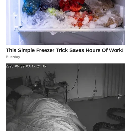
VAGA – KRAJ BALANSIRANJA,
VREME ZA ODLUKU
Vaga je znak koji uvek traži balans, mir i kompromis. Ali
ponekad, u toj potrebi da sve bude u ravnoteži, zaboraviš
da biraš sebe. Predugo si možda stajao između dve
strane, između onoga što osećaš i onoga što misliš da
treba.
Ali sada dolazi kraj tog balansiranja.
Istina kod tebe dolazi kroz odluku. Kroz situaciju u kojoj