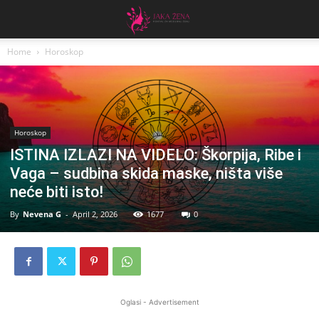
Home
Horoskop
Horoskop
ISTINA IZLAZI NA VIDELO: Škorpija, Ribe i
Vaga – sudbina skida maske, ništa više
neće biti isto!
By
Nevena G
-
April 2, 2026
1677
0
Oglasi - Advertisement