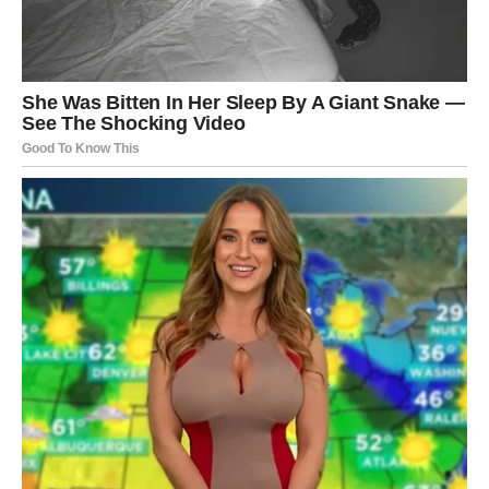
više nema sredine. Može biti razgovor, priznanje ili
događaj koji te tera da jasno vidiš gde si i šta želiš.
U ljubavi, ovo je ključni trenutak. Ako si bio u odnosu u
kojem nisi bio siguran, sada dolazi jasnoća. Neko može
priznati emocije, ali isto tako možeš shvatiti da nešto što
si držao u životu više nema smisla.
Ovo je period kada moraš da biraš – ali ovaj put ne ono
što je najlakše, već ono što je najiskrenije prema tebi.
Ako si slobodan, možeš upoznati nekoga ko ti budi jake
emocije, ali ćeš morati da odlučiš da li si spreman za to ili
se i dalje držiš prošlosti.
Na poslovnom planu, moguće je razotkrivanje situacije ili
odluka koja menja tok tvoje karijere. Neće biti lako, ali će