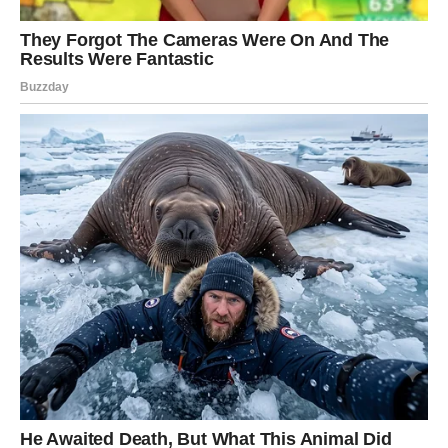
biti ispravno.
Tvoja lekcija je:
ne možeš zauvek ostati između.
Nekada
moraš preseći da bi mogao da kreneš dalje.