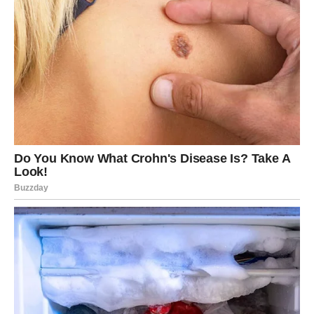
Ako si slobodan, možeš shvatiti da si bio vezan za osobu
koja nije bila spremna da ti pruži ono što ti treba. Ali isto
tako, postoji mogućnost da upoznaš nekoga ko će te
razumeti bez mnogo reči – i to će biti razlika koju nećeš
moći da ignorišeš.
Na unutrašnjem planu, ovo je period kada se vraćaš sebi.
Kada prestaješ da se gubiš u tuđim emocijama i počinješ
da slušaš svoje.
Tvoja lekcija je:
ne moraš da se žrtvuješ da bi bio voljen.
Prava ljubav te ne iscrpljuje – ona te ispunjava.