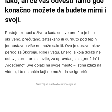
lako, ali će vas odvesti tamo gde
konačno možete da budete mirni i
svoji.
Postoje trenuci u životu kada se sve ono što je bilo
skriveno, prećutano, zataškano ili gurnuto pod tepih
jednostavno više ne može sakriti. Ovo je upravo takav
period za Škorpiju, Ribe i Vagu. Energija koja dolazi ne
ostavlja prostor za iluzije, za opravdanja, za „možda“ i
„videćemo“. Sve dolazi na svoje mesto – istina izlazi na
videlo, i to na način koji ne može da se ignoriše.
Sadržaj se nastavlja nakon oglasa