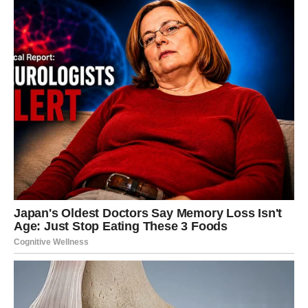
Pred tobom su dani velikih iznenađenja. Osoba iz
prošlosti mogla bi ponovo ući u tvoj život. Moguće je da
ćeš dobiti poruku, poziv ili sasvim slučajno sresti nekoga
ko je nekada imao posebno mjesto u tvom srcu.
Međutim, ovoga puta neće biti isto. Oboje ste se
promijenili i sazreli. Ako između vas još postoje osjećaji,
postoji velika mogućnost da pokušate ispočetka, ali na
mnogo zdravijim temeljima.
Za one koji nisu spremni da se vraćaju u prošlost,
sudbina donosi novo poznanstvo koje će probuditi
osjećaje za koje ste mislili da više ne postoje. Neko će
vas osvojiti pažnjom, iskrenošću i toplinom.
Najvažnije je da ne zatvaraš vrata prije nego što nekome