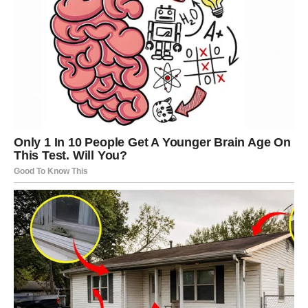
životu ili donijeti važnu odluku koja će vašu vezu učiniti
još stabilnijom.
Ako si slobodan ili slobodna, pred tobom je poznanstvo
sa osobom koja neće biti glasna niti nametljiva. Upravo
njena smirenost, pažnja i iskrenost osvojit će tvoje srce.
Sudbina ti poručuje da ne tražiš savršenstvo. Prava ljubav
nije bez grešaka. Ona je spremnost da dvije osobe
zajedno rastu, uče i pobjeđuju sve prepreke.
Pred tobom je period u kojem ćeš konačno shvatiti koliko
vrijedi mirno i iskreno srce.