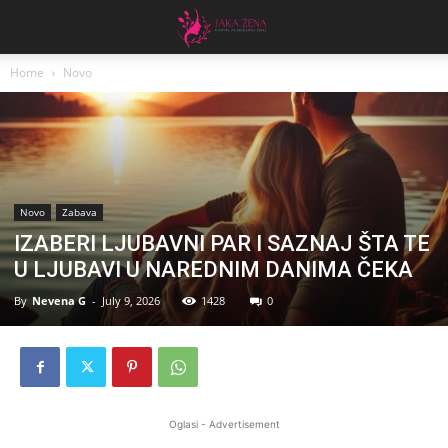
Home
Novo
Novo
Zabava
IZABERI LJUBAVNI PAR I SAZNAJ ŠTA TE
U LJUBAVI U NAREDNIM DANIMA ČEKA
By
Nevena G
-
July 9, 2026
1428
0
Oglasi - Advertisement