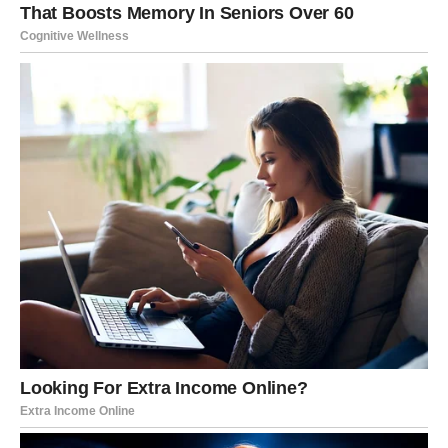
upoznati osobu koja će odmah privući tvoju pažnju. To
neće biti običan susret. Već pri prvom razgovoru osjetit
ćeš posebnu povezanost i osjećaj kao da se poznajete
mnogo duže nego što je to zaista slučaj.
Sudbina ti poručuje da ne bježiš od emocija. Prestani se
plašiti razočaranja jer ono što dolazi ima potencijal da
preraste u nešto ozbiljno i lijepo. Zvijezde ti šalju priliku
koju vrijedi prihvatiti.
AKO SI IZABRAO DRUGI
LJUBAVNI PAR
Tvoje srce je prošlo kroz mnogo toga. Bilo je trenutaka
kada si davao sve od sebe, a zauzvrat nisi dobio ono što
si očekivao. Uprkos tome, još uvijek vjeruješ da prava
ljubav postoji.