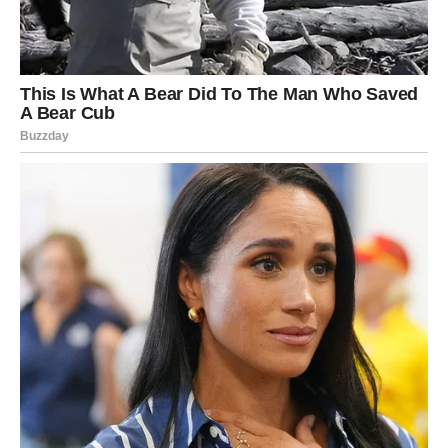
ljudi isti i da još uvijek postoje osobe koje znaju voljeti
iskreno.
Ako si u vezi, očekuje vas iskren razgovor koji će ukloniti
sve sumnje. Ono što je dugo bilo prešućeno konačno će
izaći na vidjelo i donijeti veliko olakšanje.
Ako si slobodan ili slobodna, vrlo brzo ćeš upoznati
osobu koja će unijeti potpuno novu energiju u tvoj život.
Biće to neko ko neće odustati nakon prvog razgovora,
već će se truditi da te upozna onakvog kakav zaista jesi.
Ovaj izbor govori da je vrijeme da ostaviš prošlost iza
sebe. Sve ono što te je boljelo postepeno će izgubiti
svoju snagu, a mjesto tuge zauzet će nada i nova ljubavna
priča.