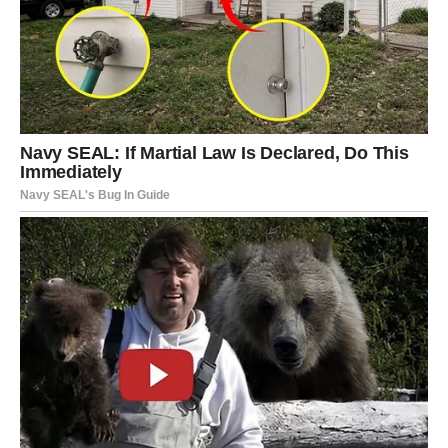
AKO SI IZABRAO ČETVRTI
LJUBAVNI PAR
Tvoj izbor pokazuje da si prošao kroz razočaranja koja su
ostavila trag. Možda još uvijek postoji dio tebe koji se boji
ponovo otvoriti srce.
Ali upravo zato naredni dani donose najveću promjenu.
Sudbina priprema susret ili razgovor koji će promijeniti
tvoje razmišljanje o ljubavi. Neko će ti dokazati da nisu svi