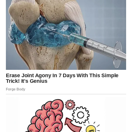
pružiš priliku. Ljubav često dolazi u potpuno drugačijem
obliku nego što smo zamišljali.
AKO SI IZABRAO TREĆI
LJUBAVNI PAR
Ti tražiš sigurnost, odanost i iskrenost. Ne voliš igre niti
skrivene namjere. Kada osjetiš da možeš vjerovati
nekome, spreman si učiniti sve za tu osobu.
Naredni dani donose smirenje i emotivnu ravnotežu. Ako
si u vezi, mnoge stvari će konačno doći na svoje mjesto.
Partner će pokazati više razumijevanja nego ranije, a
zajednički planovi počet će se ostvarivati.
Moguće je da ćete razgovarati o budućnosti, zajedničkom