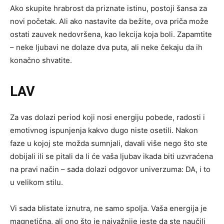
Ako skupite hrabrost da priznate istinu, postoji šansa za
novi početak. Ali ako nastavite da bežite, ova priča može
ostati zauvek nedovršena, kao lekcija koja boli. Zapamtite
– neke ljubavi ne dolaze dva puta, ali neke čekaju da ih
konačno shvatite.
LAV
Za vas dolazi period koji nosi energiju pobede, radosti i
emotivnog ispunjenja kakvo dugo niste osetili. Nakon
faze u kojoj ste možda sumnjali, davali više nego što ste
dobijali ili se pitali da li će vaša ljubav ikada biti uzvraćena
na pravi način – sada dolazi odgovor univerzuma: DA, i to
u velikom stilu.
Vi sada blistate iznutra, ne samo spolja. Vaša energija je
magnetična, ali ono što je najvažnije jeste da ste naučili