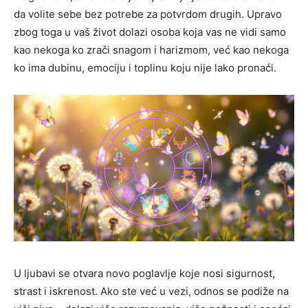
da volite sebe bez potrebe za potvrdom drugih. Upravo
zbog toga u vaš život dolazi osoba koja vas ne vidi samo
kao nekoga ko zrači snagom i harizmom, već kao nekoga
ko ima dubinu, emociju i toplinu koju nije lako pronaći.
U ljubavi se otvara novo poglavlje koje nosi sigurnost,
strast i iskrenost. Ako ste već u vezi, odnos se podiže na