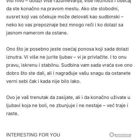
viši nivo – dolazi više razumevanja, više nežnosti i osećaj
da ste konačno na pravom mestu. Ako ste slobodni,
susret koji vas očekuje može delovati kao sudbinski –
neko ko vas prepoznaje bez mnogo reči i ko dolazi sa
jasnom namerom da ostane.
Ono što je posebno jeste osećaj ponosa koji sada dolazi
iznutra. Vi više ne jurite ljubav – vi je privlačite. I to onu
pravu, iskrenu i stabilnu. Sudbina vam sada vraća sve ono
dobro što ste dali, ali i nagrađuje vašu snagu da ostanete
verni sebi čak i kada nije bilo lako.
Ovo je vaš trenutak da zasijate, ali i da konačno uživate u
ljubavi koja ne boli, ne zbunjuje i ne nestaje – već traje i
raste.