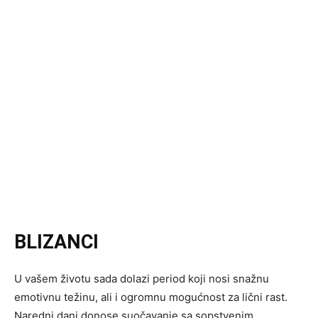
BLIZANCI
U vašem životu sada dolazi period koji nosi snažnu
emotivnu težinu, ali i ogromnu mogućnost za lični rast.
Naredni dani donose suočavanje sa sopstvenim