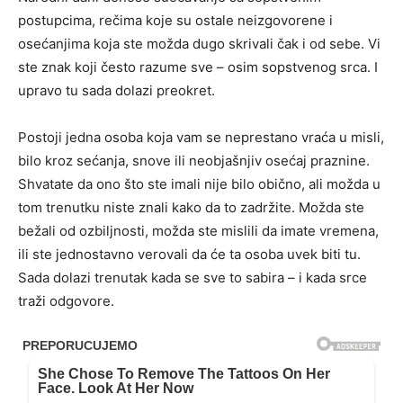
postupcima, rečima koje su ostale neizgovorene i
osećanjima koja ste možda dugo skrivali čak i od sebe. Vi
ste znak koji često razume sve – osim sopstvenog srca. I
upravo tu sada dolazi preokret.
Postoji jedna osoba koja vam se neprestano vraća u misli,
bilo kroz sećanja, snove ili neobjašnjiv osećaj praznine.
Shvatate da ono što ste imali nije bilo obično, ali možda u
tom trenutku niste znali kako da to zadržite. Možda ste
bežali od ozbiljnosti, možda ste mislili da imate vremena,
ili ste jednostavno verovali da će ta osoba uvek biti tu.
Sada dolazi trenutak kada se sve to sabira – i kada srce
traži odgovore.