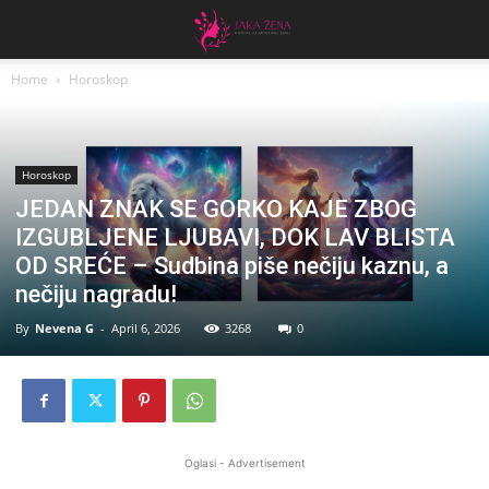
Home
Horoskop
Horoskop
JEDAN ZNAK SE GORKO KAJE ZBOG
IZGUBLJENE LJUBAVI, DOK LAV BLISTA
OD SREĆE – Sudbina piše nečiju kaznu, a
nečiju nagradu!
By
Nevena G
-
April 6, 2026
3268
0
Oglasi - Advertisement