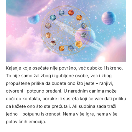
Kajanje koje osećate nije površno, već duboko i iskreno.
To nije samo žal zbog izgubljene osobe, već i zbog
propuštene prilike da budete ono što jeste – ranjivi,
otvoreni i potpuno predani. U narednim danima može
doći do kontakta, poruke ili susreta koji će vam dati priliku
da kažete ono što ste prećutali. Ali sudbina sada traži
jedno – potpunu iskrenost. Nema više igre, nema više
polovičnih emocija.