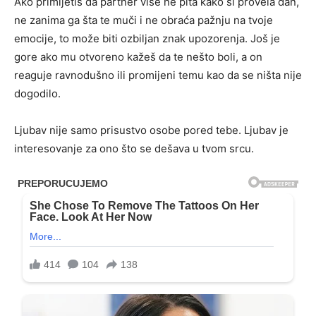
Ako primijetiš da partner više ne pita kako si provela dan,
ne zanima ga šta te muči i ne obraća pažnju na tvoje
emocije, to može biti ozbiljan znak upozorenja. Još je
gore ako mu otvoreno kažeš da te nešto boli, a on
reaguje ravnodušno ili promijeni temu kao da se ništa nije
dogodilo.
Ljubav nije samo prisustvo osobe pored tebe. Ljubav je
interesovanje za ono što se dešava u tvom srcu.