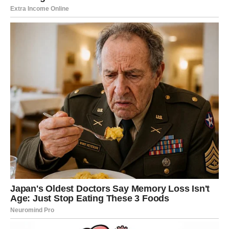
po sebi dovoljna bez ikakvog ulaganja.
Istina je da nijedna ljubav ne može opstati bez truda sa
obje strane.
Nježnost postaje rijetka ili
potpuno nestaje
Nježnost nije samo poljubac ili zagrljaj. To su sitni dodiri,
pogled pun ljubavi, držanje za ruku, osmijeh kada te
ugleda i osjećaj da si voljena čak i bez riječi.
Kada neko prestane da te voli, često prvo nestaje upravo
ta nježnost. Dodiri postaju rijetki, zagrljaji kratki ili ih
uopšte nema. Sve ono što je nekada dolazilo prirodno
sada djeluje kao obaveza.