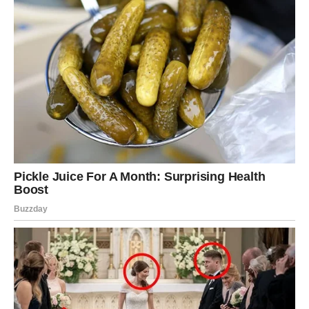
Zdrav odnos upravo to podrazumijeva. Problem nastaje
kada za sve ima vremena osim za osobu koju navodno
voli.
Ljudi uvijek pronađu vrijeme za ono što im je zaista
važno.
Razgovori više nisu isti
Jedan od najjačih temelja svake veze jeste komunikacija.
Kada ljubav postoji, razgovori teku prirodno. Dijelite
planove, misli, strahove i želje. Međutim, kada osjećanja
počnu da slabe, razgovori postaju površni.
Odgovori su kratki. Interesovanje nestaje. Umjesto