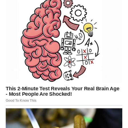
Naravno, postoje periodi kada su ljudi umorni ili pod
stresom, ali ako takvo ponašanje traje dugo, vrijedi se
zapitati šta se zaista dešava.
Sve češće bira druge umjesto
tebe
Nekada si bila osoba sa kojom je želio da provodi
slobodno vrijeme. Danas odjednom uvijek postoji nešto
važnije.
Prijatelji, posao, telefon, društvene mreže, hobiji ili bilo
šta drugo postaju prioritet, dok se za tebe uvijek
pronalazi izgovor.
Nije problem kada partner ima svoj život i svoje obaveze.