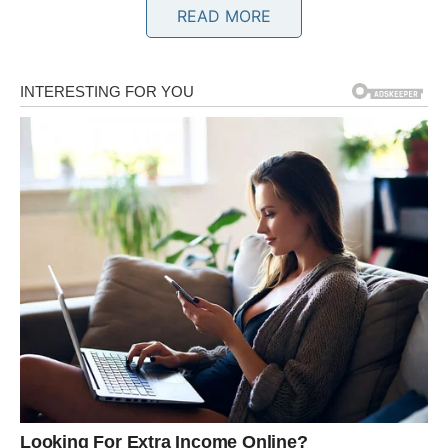
READ MORE
Nestao je trud koji je nekada
postojao
Sjeti se početka vaše veze. Vjerovatno je postojao trud
da te usreći, iznenadi, nasmije ili učini da se osjećaš
posebnom. Kada nekoga volimo, prirodno želimo da
ulažemo u odnos.
Kada ljubav počne da nestaje, nestaje i želja za trudom.
Partner prestaje da organizuje zajedničko vrijeme,
zaboravlja važne datume, ne pokušava da popravi stvari
kada dođe do problema i ponaša se kao da je veza sama