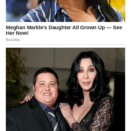
njegovih promijenjenih osjećanja.
Ravnodušnost je zamijenila ljubav
Najveća greška je misliti da je suprotnost ljubavi mržnja.
Nije.
Suprotnost ljubavi je ravnodušnost.
Kada te neko voli, reaguje. Možda se nekada naljuti,
možda bude ljubomoran ili zabrinut, ali pokazuje emocije.
Kada mu postane svejedno, tada nastaje pravi problem.
Ako ga više ne zanima gdje si, kako si, s kim provodiš
vrijeme ili šta osjećaš, moguće je da je emocionalna