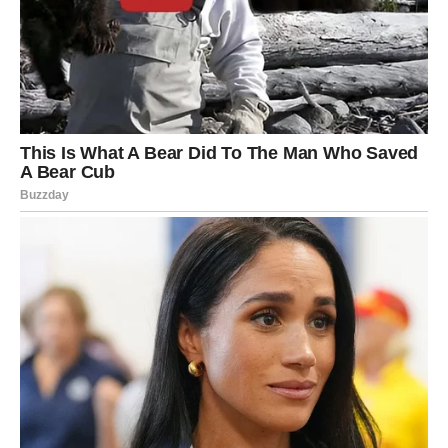
To je jedan od najtežih, ali i najjasnijih pokazatelja
promjene osjećanja.
Stalno te kritikuje
Kada nekoga volimo, prihvatamo njegove mane.
Naravno da niko nije savršen, ali ljubav nam pomaže da
razumijemo i oprostimo sitne nedostatke.
Kada osjećanja oslabe, osoba često počinje da primjećuje
samo ono što joj smeta. Sve što radiš postaje pogrešno.
Način na koji govoriš, izgledaš ili se ponašaš odjednom
postaje razlog za kritiku.
Takvo ponašanje često nije problem u tebi, nego odraz