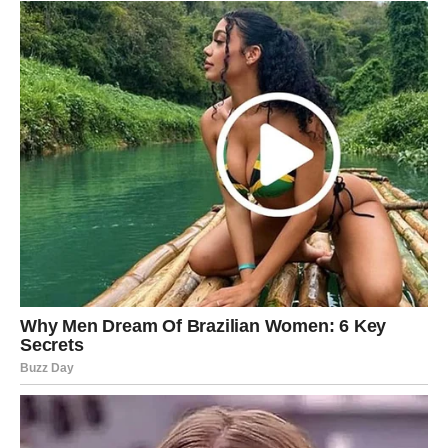
nešto nije u redu.
Žena koja je voljena osjeća partnerovu pažnju, podršku i
prisutnost čak i kada nisu zajedno.
Ako se stalno pitaš da li te voli, ako često plačeš zbog
njegovog ponašanja i ako se osjećaš kao da moraš moliti
za pažnju koju bi trebalo da dobijaš prirodno, vrijeme je
da iskreno sagledaš svoju situaciju.