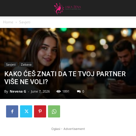
Home
Savjeti
Savjeti
Zabava
KAKO ĆEŠ ZNATI DA TE TVOJ PARTNER
VIŠE NE VOLI?
By
Nevena G
-
June 7, 2026
1891
0
Oglasi - Advertisement