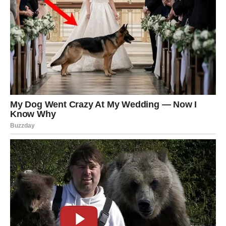
iskrenog razgovora dobijate tišinu ili osjećaj da partner
jedva čeka da razgovor završi.
Vremenom se može dogoditi da živite zajedno, a da se
osjećate kao potpuni stranci.
Više ne vidi budućnost sa tobom
Ljudi koji vole planiraju zajedničku budućnost.
Ne mora to odmah biti brak ili zajednički život, ali postoji
želja da se osoba zadrži u svom životu.
Ako partner izbjegava razgovore o budućnosti, mijenja
temu kada spomeneš zajedničke planove ili govori samo
o sebi bez da te uključi u svoje planove, to može biti znak
da više ne vidi vašu zajedničku budućnost.