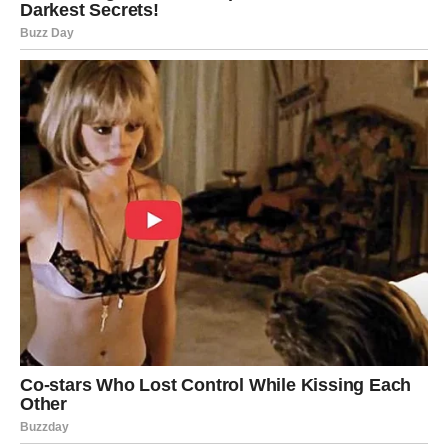
Osjećaš se usamljeno pored njega
Možda je ovo najvažniji znak od svih.
Možeš biti sama i osjećati se dobro. Ali kada si u vezi, a
osjećaš se usamljeno, zanemareno i nevidljivo, tada