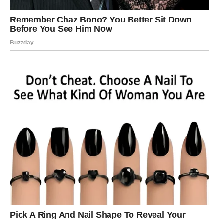
povezanost već ozbiljno narušena.
Ne pokušava da riješi probleme
Svaka veza prolazi kroz teške trenutke.
Razlika između osobe koja voli i osobe koja je odustala
jeste u tome što ona koja voli pokušava pronaći rješenje.
Kada partner više ne želi razgovarati o problemima, ne
želi tražiti kompromis i ponaša se kao da ga nije briga
hoće li veza opstati ili ne, to je znak da je možda već
emocionalno otišao iz odnosa.
Ljubav se ne pokazuje samo u lijepim trenucima. Ljubav
se najviše pokazuje kada se borimo za odnos onda kada
je teško.