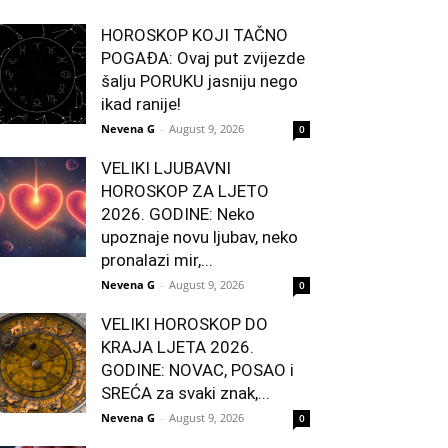
HOROSKOP KOJI TAČNO
POGAĐA: Ovaj put zvijezde
šalju PORUKU jasniju nego
ikad ranije!
Nevena G
-
August 9, 2026
0
VELIKI LJUBAVNI
HOROSKOP ZA LJETO
2026. GODINE: Neko
upoznaje novu ljubav, neko
pronalazi mir,...
Nevena G
-
August 9, 2026
0
VELIKI HOROSKOP DO
KRAJA LJETA 2026.
GODINE: NOVAC, POSAO i
SREĆA za svaki znak,...
Nevena G
-
August 9, 2026
0