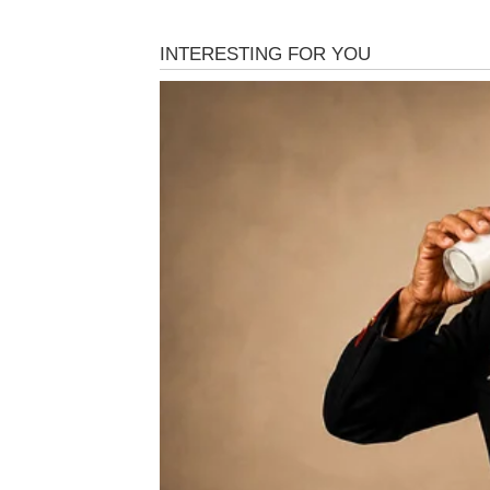
Ono što ste ostavili iza sebe više nema m
Vrijeme je da gledate sam
Pred vama su veoma važni trenuci.
BIK
Karma vam donosi unutrašnji mir.
Situacija koja vas je dugo opterećivala polak
Mir je znak da ste na pra
Pred vama su veoma lijepi dani.