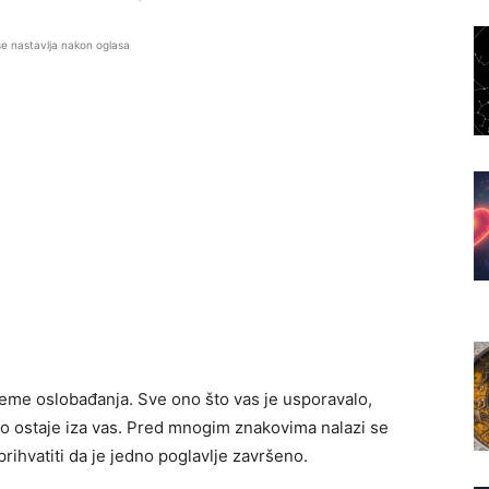
se nastavlja nakon oglasa
ijeme oslobađanja. Sve ono što vas je usporavalo,
ako ostaje iza vas. Pred mnogim znakovima nalazi se
prihvatiti da je jedno poglavlje završeno.