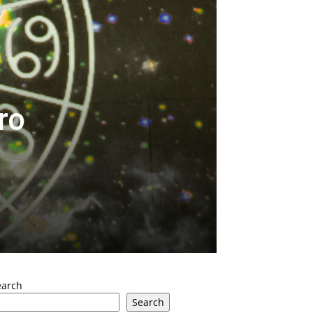
ro
earch
Search