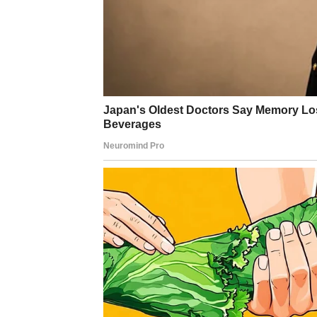
BLIZANCI
Jedna priča dolazi do svog prirodnog kraja.
Iako vam to možda sada djeluje neobično, usk
Kraj otvara vrata novom 
Pred vama su veoma zanimljivi trenuci.
RAK
Rakovima karma donosi emotivno oslobađan
Neko ili nešto što vas je dugo vezivalo za 