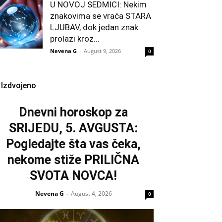
U NOVOJ SEDMICI: Nekim
znakovima se vraća STARA
LJUBAV, dok jedan znak
prolazi kroz...
Nevena G
-
August 9, 2026
0
Izdvojeno
Dnevni horoskop za
SRIJEDU, 5. AVGUSTA:
Pogledajte šta vas čeka,
nekome stiže PRILIČNA
SVOTA NOVCA!
Nevena G
August 4, 2026
-
0