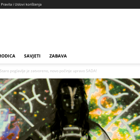
Pravila i Uslovi korištenja
RODICA
SAVJETI
ZABAVA
ro poglavlje je zatvoreno, novo počinje upravo SADA!