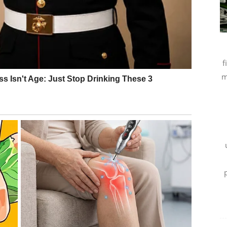
f
oro ćete shvatiti da je tako najbolje.
m
početku
je.
prošlost konačno gubi svoju snagu.