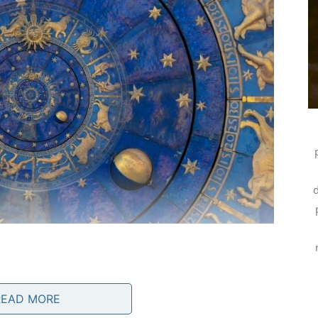
d
READ MORE
ete sumnjati u odluke koje ste donijeli.