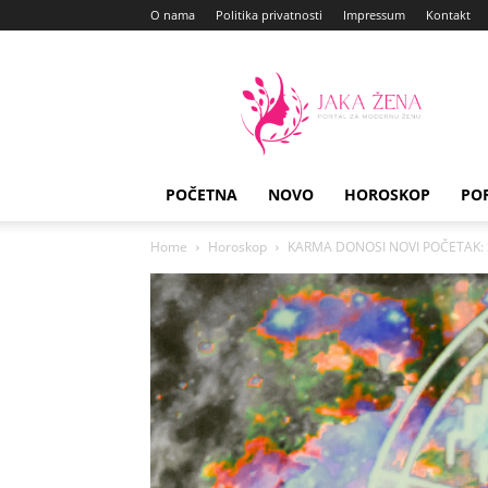
O nama
Politika privatnosti
Impressum
Kontakt
Jaka
Zena
POČETNA
NOVO
HOROSKOP
PO
Home
Horoskop
KARMA DONOSI NOVI POČETAK: Sta