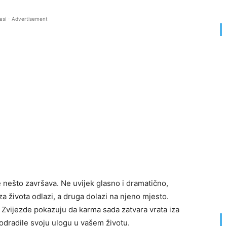
asi - Advertisement
e nešto završava. Ne uvijek glasno i dramatično,
a života odlazi, a druga dolazi na njeno mjesto.
 Zvijezde pokazuju da karma sada zatvara vrata iza
u odradile svoju ulogu u vašem životu.