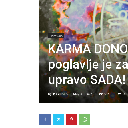
Horoskop
KARMA DONOS
poglavlje je z
upravo SADA!
By
Nevena G
-
May 31, 2026
3151
0