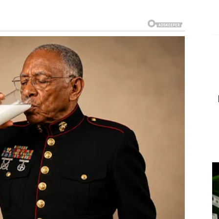
oć nad vašom budućnošću.
o naprijed
o gubi značaj i prestaje kontrolisati vaše misli.
vom putu