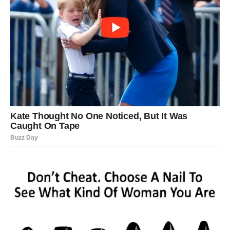
Karma vam vraća ljubav
Pred vama su trenuci koji mijenjaju pogled na emocije.
ŠKORPIJA
Škorpije su prošle kroz mnogo teških lekcija, ali sada