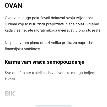
OVAN
Ovnovi su dugo pokušavali dokazati svoju vrijednost
ljudima koji to nisu znali prepoznati. Sada dolazi vrijeme
kada više nećete morati nikoga uvjeravati u ono što jeste.
Na poslovnom planu dolazi velika prilika za napredak i
finansijsku stabilnost.
Karma vam vraća samopouzdanje
Sve ono što ste trpjeli sada vas vodi ka mnogo boljem
životu.
BIK
Bikovi su među znakovima kojima karma donosi ogromnu