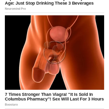
Sudbina vam vraća osmijeh
Neko novi ulazi u vaš život sa iskrenim namjerama.
RAK
Rakovi su dugo nosili bol u sebi i pravili se da su dobro
čak i onda kada nisu bili. Zvijezde vam sada šalju ljubav,
podršku i osjećaj sigurnosti koji vam je nedostajao.
Porodični odnosi postaju mnogo topliji.
Srce konačno pronalazi spokoj
Sve ono što vas je ranije lomilo sada ostaje iza vas.