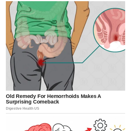
LAV
Poslije perioda tokom kojeg ste mnogo davali drugima,
karma vam sada vraća kroz uspjeh, novac i ljude koji vas
iskreno cijene.
Moguća je velika poslovna promjena koja vam donosi
ogromno zadovoljstvo.
Vrijeme kada dolazi nagrada
Sve ono što ste gradili sada počinje donositi ozbiljne
rezultate.
DJEVICA
Djevice su dugo pokušavale održati mir čak i onda kada