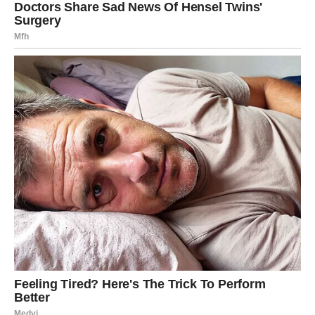
Na finansijskom planu dolazi olakšanje i osjećaj
sigurnosti.
Karma vam vraća mir i ljubav
Poslije mnogo suza dolaze mnogo sretniji dani.
Karma sada donosi nagrade onima koji su dugo patili,
ćutali i nosili teret bez velike pomoći drugih ljudi.
Posebno srećni biće Bikovi, Vage i Jarčevi kojima dolaze
ljubav, stabilnost i velika životna olakšanja.
Zvijezde poručuju da nijedna suza, trud ili dobro djelo
nisu ostali neprimijećeni. Univerzum sada vraća sreću
upravo onima koji su je najviše zaslužili.