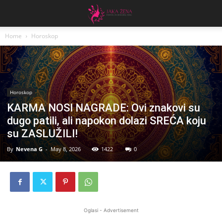
Home
Horoskop
Horoskop
KARMA NOSI NAGRADE: Ovi znakovi su
dugo patili, ali napokon dolazi SREĆA koju
su ZASLUŽILI!
By
Nevena G
-
May 8, 2026
1422
0
Oglasi - Advertisement