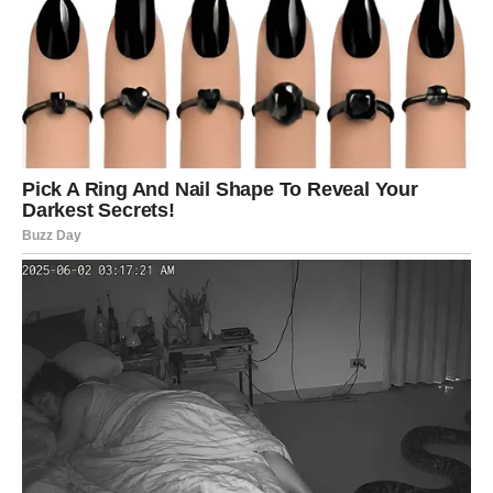
dolazi period tokom kojeg konačno osjećate da se život
mijenja u vašu korist.
Moguće su veoma dobre vijesti vezane za posao ili
finansije.
Snaga sada dobija nagradu
Sve ono što vas je ranije povrjeđivalo sada vas čini
mnogo jačima.
STRIJELAC
Dugo ste pokušavali ostati pozitivni čak i kada vam nije
bilo lako. Karma vam sada donosi ljude i prilike koje
vraćaju vjeru da sreća ipak dolazi.