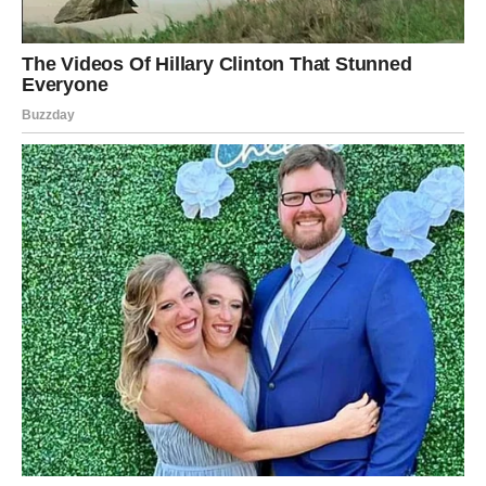
VODOLIJA
Previše ste vjerovali pogrešnim ljudima, ali sada karma
donosi veliko čišćenje i nove početke.
Pred vama su neočekivane prilike i mnogo sretniji period.
Promjene vas vode ka sreći
Ono što sada odlazi iz vašeg života zapravo vam pravi
mjesto za nešto mnogo bolje.
RIBE
Ribe konačno ulaze u period tokom kojeg osjećaju da su
voljene i cijenjene onako kako zaslužuju.