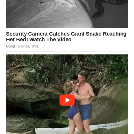
Ljubavni život postaje mnogo uzbudljiviji.
Sreća dolazi kada je najmanje očekujete
Pred vama su dani puni novih mogućnosti.
JARAC
Jarčevi konačno dobijaju priznanje za sav trud i odricanja
kroz koja su prolazili. Poslovna situacija postaje mnogo
bolja, a finansijska sigurnost sve veća.
Na ljubavnom planu dolazi osoba koja donosi mir.
Vrijeme velikih nagrada
Karma vam sada vraća sve ono što ste gradili u tišini.