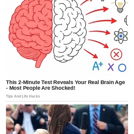
su bile emotivno iscrpljene. Karma vam sada donosi
olakšanje i ljude koji vas više neće uzimati zdravo za
gotovo.
Ljubavni život postaje mnogo iskreniji.
Vrijeme da mislite na sebe
Konačno shvatate da ne morate spašavati svakoga.
VAGA
Zvijezde vam donose ogromnu sreću u ljubavi. Ako ste
dugo čekali da vas neko voli iskreno i bez igrica, sada
dolazi upravo takva osoba.
Na poslovnom planu dolazi stabilnost i osjećaj sigurnosti.