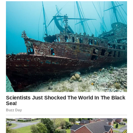
Sada dolazi vrijeme kada će vam se dobrota vratiti kroz
ljubav, podršku i događaje koji vraćaju vjeru u ljude.
Nagrada
Sreća koju ste iskreno zaslužili.
LAV
Karmička poruka
Vaš trud konačno postaje vidljiv svima.
Nagrada
Priznanje i uspjeh koji vam pripadaju.