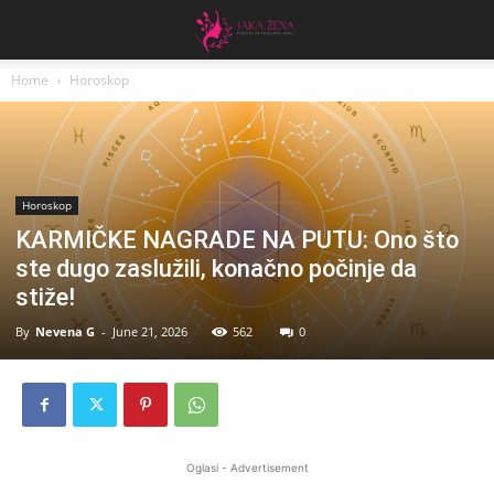
Home
Horoskop
Horoskop
KARMIČKE NAGRADE NA PUTU: Ono što
ste dugo zaslužili, konačno počinje da
stiže!
By
Nevena G
-
June 21, 2026
562
0
Oglasi - Advertisement