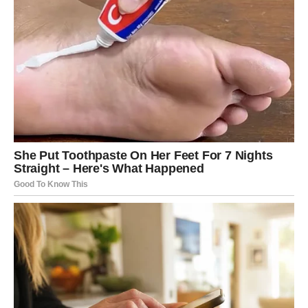
VAGA
Karmička poruka
Dobro koje ste činili drugima vraća vam se kroz lijepe
odnose i podršku.
Nagrada
Harmonija i zadovoljstvo.
ŠKORPIJA