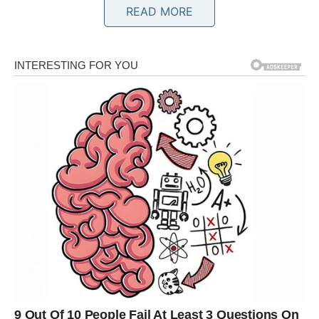
READ MORE
Uspjeh koji potvrđuje da nijedan trud nije bio uzaludan.
BIK
Karmička poruka
Vrijeme je da osjetite sigurnost koju ste godinama gradili.
Nagrada
Finansijska stabilnost i unutrašnji mir.
BLIZANCI
Karmička poruka