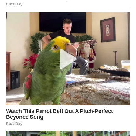
Ribe su apsolutni favoriti ovog perioda kada su karmičke
nagrade u pitanju. Zvijezde pokazuju da vam dolazi
vrijeme tokom kojeg će se mnogo toga promijeniti
nabolje.
Sve ono što ste godinama ulagali kroz ljubav,
razumijevanje, odricanja i strpljenje sada počinje donositi
rezultate. Moguće su velike promjene u ljubavi,
finansijama ili ostvarenje želje koju ste gotovo prestali
očekivati.
Mnoge Ribe će imati osjećaj da im univerzum vraća
mnogo više nego što su ikada tražile.
Nagrada
Sreća, obilje i ostvarenje dugogodišnjih želja.