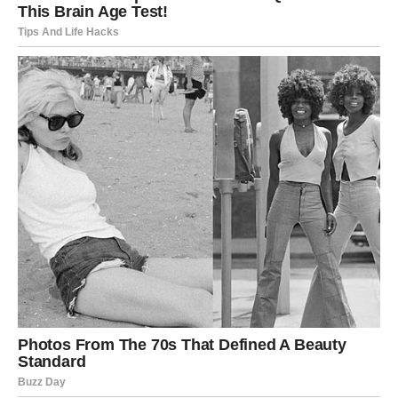
Jedna osoba vraća vam dobrotu koju ste nekada
nesebično pružili.
Nagrada
Podrška i lijepe vijesti.
RAK
ŽIVOT VAM VRAĆA SVE ŠTO STE
DAVALI DRUGIMA
Rakovi su među najvećim karmičkim sretnicima ovog
perioda. Godinama ste bili oslonac ljudima oko sebe,
često zaboravljajući vlastite potrebe.