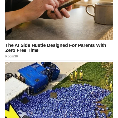
Karmička poruka
Vrijeme je da ubirete plodove svojih teških odluka.
Nagrada
Novi početak i veće samopouzdanje.
STRIJELAC
VELIKA NAGRADA STIŽE POSLIJE
DUGOG ČEKANJA
Strijelčevi ulaze u period tokom kojeg bi mogli ostvariti
cilj za koji su se dugo borili. Zvijezde pokazuju da karma
nagrađuje vašu ustrajnost i vjeru u bolje sutra.