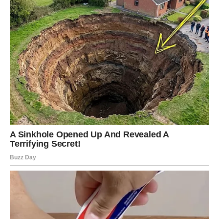
DJEVICA
Karmička poruka
Strpljenje koje ste pokazivali sada donosi konkretne
rezultate.
Nagrada
Olakšanje i osjećaj da ste na pravom putu.