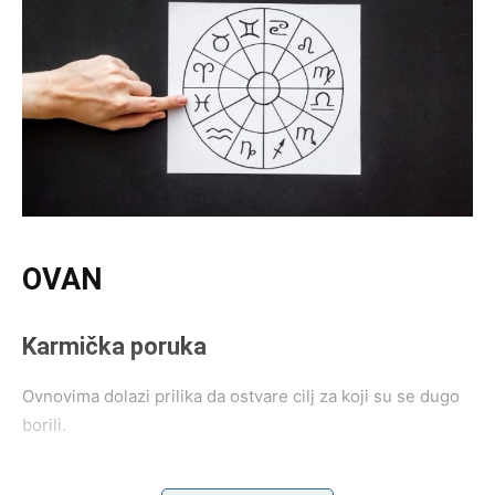
OVAN
Karmička poruka
Ovnovima dolazi prilika da ostvare cilj za koji su se dugo
borili.
Nagrada