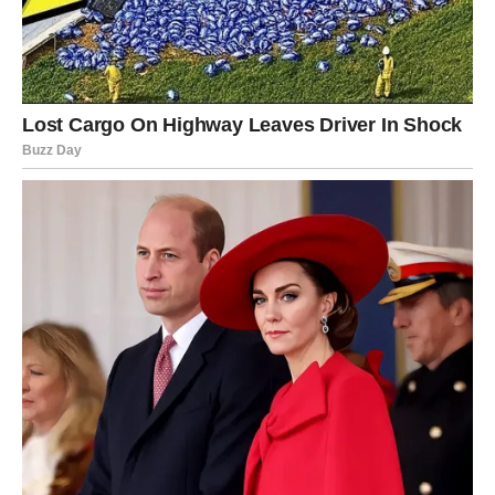
Ono što dolazi moglo bi nadmašiti vaša očekivanja.
Nagrada
Poslovni uspjeh i finansijski napredak.
JARAC
Karmička poruka
Poštenje koje ste birali čak i kada je bilo teže sada donosi
rezultate.
Nagrada
Stabilnost i sigurnost.