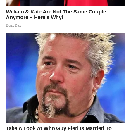
VODOLIJA
Karmička poruka
Neočekivana pomoć stiže od osobe kojoj ste nekada
mnogo značili.
Nagrada
Podrška i nova prilika.
RIBE
NAJVEĆA KARMIČKA NAGRADA STIŽE
UPRAVO VAMA