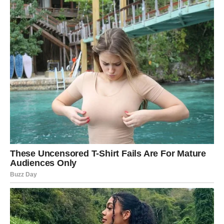
Pred određenim znakovima nalazi se period tokom kojeg
karma pokazuje svoje najljepše lice. Umjesto lekcija i
iskušenja, sada donosi nagrade, olakšanje i potvrdu da
dobrota nikada ne prolazi nezapaženo.
Najviše razloga za slavlje imaće
Ribe
, kojima stiže
najveća karmička nagrada,
Strijelčevi
, kojima se trud
konačno isplaćuje, te
Rakovi
, kojima život vraća sve ono
dobro što su godinama davali drugima.
Zvijezde poručuju da ništa nije bilo uzalud. Za neke
znakove upravo sada počinje period tokom kojeg će to
jasno vidjeti i osjetiti.