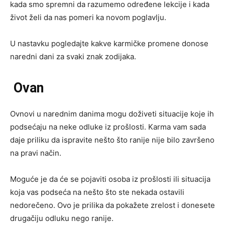
kada smo spremni da razumemo određene lekcije i kada
život želi da nas pomeri ka novom poglavlju.
U nastavku pogledajte kakve karmičke promene donose
naredni dani za svaki znak zodijaka.
Ovan
Ovnovi u narednim danima mogu doživeti situacije koje ih
podsećaju na neke odluke iz prošlosti. Karma vam sada
daje priliku da ispravite nešto što ranije nije bilo završeno
na pravi način.
Moguće je da će se pojaviti osoba iz prošlosti ili situacija
koja vas podseća na nešto što ste nekada ostavili
nedorečeno. Ovo je prilika da pokažete zrelost i donesete
drugačiju odluku nego ranije.