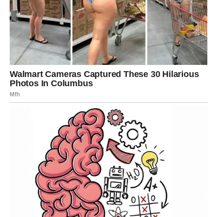
Vaga
Vage u narednim danima mogu doživeti karmičke susrete.
Neko može ući u vaš život sa posebnom porukom ili
lekcijom.
Ovaj susret može promeniti način na koji gledate na
ljubav ili odnose.
Na poslovnom planu moguće su nove saradnje koje
donose napredak.