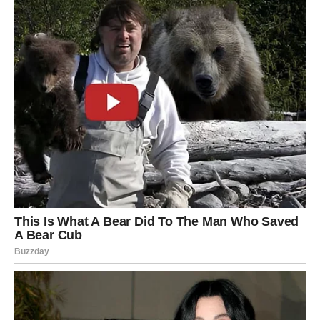
Blizanci
Blizanci u narednim danima mogu dobiti karmičku lekciju
kroz komunikaciju i odnose sa ljudima.
Moguće je da ćete dobiti vest ili razgovor koji razjašnjava
situaciju koja vas je dugo zbunjivala.
Ovo je period u kojem je važno govoriti iskreno i ne
izbegavati istinu.