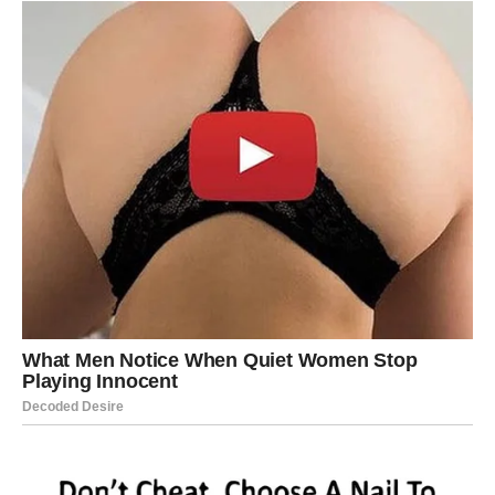
Ribe
Ribe ulaze u period snažne intuicije i karmičkih znakova.
Naredni dani mogu doneti situacije koje vam pokazuju da
vas život vodi u pravom smeru.
Moguće je da ćete dobiti priliku koja izgleda mala, ali ima
veliki potencijal za budućnost.
Važno je da verujete svojoj intuiciji.