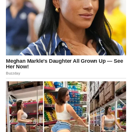
Moguće je priznanje na poslu ili prilika koja vam
omogućava da pokažete svoje sposobnosti.
U ljubavi dolazi period iskrenosti i razumevanja.
Devica
Device ulaze u period u kojem karma traži balans između
razuma i emocija.
Možda ćete morati da donesete odluku koja zahteva da
slušate svoje srce, a ne samo logiku.
Ovo je vreme u kojem možete shvatiti šta vam zaista
donosi mir.