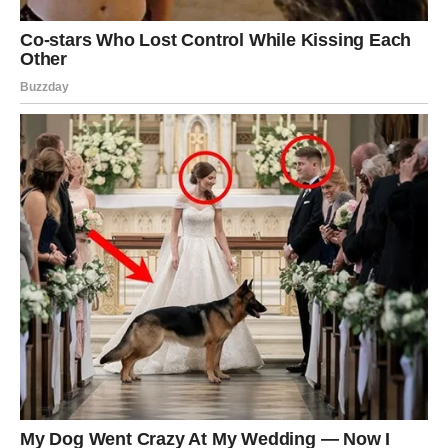
Strelac
Strelčevi u narednim danima mogu dobiti karmičku priliku
za novi početak.
Možda ćete dobiti ponudu ili ideju koja otvara potpuno
novi pravac u životu.
Važno je da verujete svojim instinktima i da budete
spremni da napravite hrabar korak.
Jarac
Jarčevi ulaze u period u kojem karma nagrađuje
disciplinu i trud.
Naredni dani mogu doneti priznanje, novu odgovornost ili