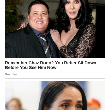
Rak
Rakovi ulaze u snažan emotivni karmički period. Neko iz
prošlosti može se pojaviti ili ćete dobiti priliku da
zatvorite jedno poglavlje koje vas je dugo opterećivalo.
Ovo je vreme kada ćete shvatiti koliko su vaše emocije
važne i koliko je važno postaviti granice.
Za neke Rakove ovo može biti početak novog emotivnog
poglavlja.
Lav
Lavovi u narednim danima mogu dobiti karmičku nagradu
za trud koji su ulagali. Situacija koja je ranije delovala
neizvesno može početi da se razvija u pozitivnom pravcu.