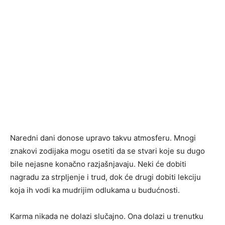
Naredni dani donose upravo takvu atmosferu. Mnogi
znakovi zodijaka mogu osetiti da se stvari koje su dugo
bile nejasne konačno razjašnjavaju. Neki će dobiti
nagradu za strpljenje i trud, dok će drugi dobiti lekciju
koja ih vodi ka mudrijim odlukama u budućnosti.
Karma nikada ne dolazi slučajno. Ona dolazi u trenutku