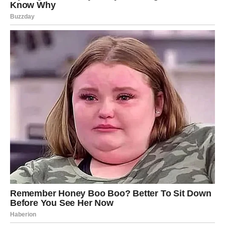
priliku koja potvrđuje da ste na pravom putu.
U ljubavi se može pojaviti stabilnost koju ste dugo
priželjkivali.
Vodolija
Vodolije u narednim danima mogu dobiti karmičku lekciju
kroz prijateljstva i odnose sa ljudima.
Možda ćete shvatiti ko su osobe koje zaista zaslužuju
mesto u vašem životu.
Ovo je vreme kada ćete jasnije videti ko vam donosi
podršku, a ko samo prolaznu energiju.