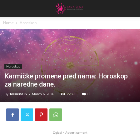
Home
Horoskop
Horoskop
Karmičke promene pred nama: Horoskop
za naredne dane.
By
Nevena G
-
March 6, 2026
2269
0
Oglasi - Advertisement