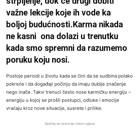
strpljenje, dok će drugi dobiti
važne lekcije koje ih vode ka
boljoj budućnosti.Karma nikada
ne kasni ona dolazi u trenutku
kada smo spremni da razumemo
poruku koju nosi.
Postoje periodi u životu kada se čini da se sudbina polako
pokreće i da događaji počinju da imaju dublje značenje
nego inače. Takvi trenuci često nose karmičku energiju –
energiju u kojoj se prošli postupci, odluke i emocije
vraćaju kroz nove situacije, susrete i prilike.
Sadržaj se nastavlja nakon oglasa