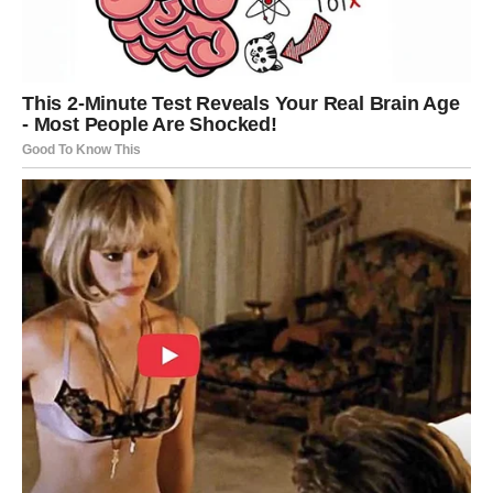
Škorpija
Škorpije ulaze u period karmičke transformacije. Naredni
dani mogu doneti situacije koje vas podstiču da pustite
ono što više nema mesto u vašem životu.
Ovo može biti odnos, navika ili način razmišljanja koji vas
je zadržavao u prošlosti.
Kada otpustite staro, otvara se prostor za nešto mnogo
bolje.