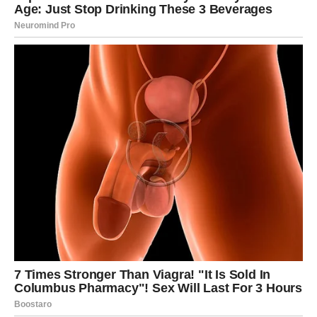
BLIZANCI – KARMA
RAZOTKRIVA ISTINU KOJA
OSLOBAĐA
Za Blizance je ovo period
karmičke istine
. Nešto što je
bilo nejasno sada se mora imenovati. Razgovori koji se
dešavaju nisu slučajni – oni menjaju tok odnosa.
Ako ste bežali od odluke – karma vas zaustavlja. Ako ste
govorili istinu – karma vas štiti.
Karmička lekcija:
Reč ima moć – koristi je svesno.
Nagrada:
Mentalni mir i jasnoća.
RAK – KARMA LEČI SRCE I