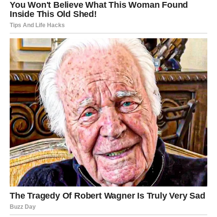
Karmička lekcija:
Snaga nije u trpljenju – već u ravnoteži.
Nagrada:
Sigurnost i poštovanje.
VODOLIJA – KARMA BUĐI
AUTENTIČNOST
Vodolije prolaze kroz
karmičko buđenje
. Ako ste živeli
po tuđim pravilima – sada osećate nemir. Ako ste bili svoji
– karma vas gura napred.
Ovaj period donosi iznenadne uvide i hrabre odluke.
Karmička lekcija:
Ne izdaji sebe zarad mira.
Nagrada:
Sloboda koja traje.