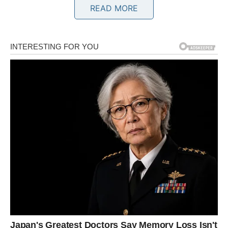
READ MORE
Karmička lekcija:
Snaga bez svesti postaje teret.
Nagrada:
Osećaj slobode kada prestanete da se borite
protiv svega.
BIK – KARMA NAGRAĐUJE
STRPLJENJE I LOJALNOST
Bikovi ulaze u
karmički povoljan period
. Sve ono što ste
ćutke izdržavali sada dobija smisao. Nagrade dolaze kroz
stabilnost, sigurnost i osećaj da se stvari konačno slažu.
Ako ste davali više nego što ste dobijali – balans se vraća.
Ako ste sumnjali da li se trud isplati – odgovor stiže.
Karmička lekcija:
Ne moraš više da trpiš da bi bio voljen.
Nagrada:
Mir koji niko ne može da ti oduzme.