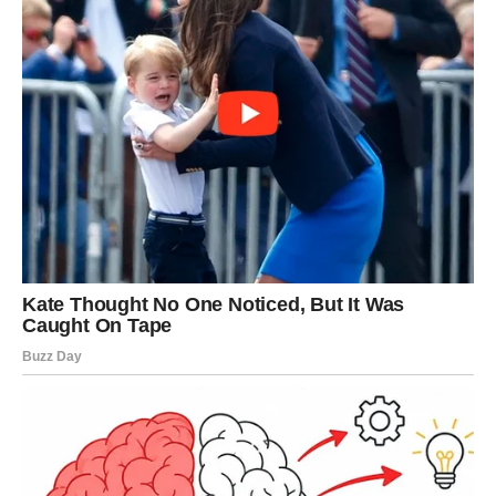
Lavovi ulaze u karmički test
ponosa i istine
. Ako ste
gradili odnose na slici, a ne na emociji – to se sada ruši.
Ako ste bili iskreni – dobijate potvrdu.
Karma vam ne oduzima ljubav – ona vam oduzima iluziju.
Karmička lekcija:
Prava snaga je u ranjivosti.
Nagrada:
Odnos u kojem ste voljeni zbog onoga što
jeste.
DEVICA – KARMA OSLOBAĐA
KRIVICE I TERETA
Za Device je ovo period
karmičkog rasterećenja
. Sve
ono što ste preuzimali na sebe, a nije bilo vaše – sada se