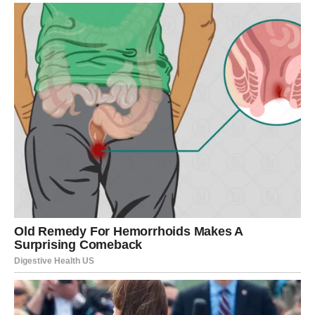
VRAĆA SIGURNOST
Rakovi su u fazi
emocionalne karmičke nagrade
. Sve
suze, brige i tiha odricanja sada dolaze na naplatu – ali u
vašu korist. Ljudi koji su vas iscrpljivali gube moć, a
ostaju oni koji vas štite.
Mnogi Rakovi do kraja prve polovine februara osećaju
olakšanje koje ne mogu da objasne – ali ga osećaju
duboko.
Karmička lekcija:
Ne moraš više da spašavaš sve.
Nagrada:
Osećaj da si zaštićen.
LAV – KARMA SKIDA MASKU I
TRAŽI ISKRENOST