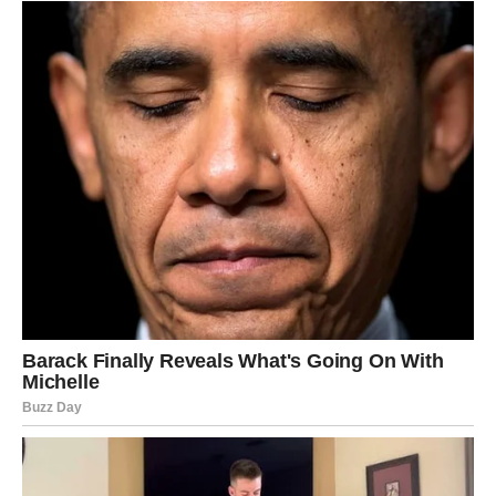
RIBE – KARMA UČI GRANICAMA
U LJUBAVI
Ribe su u snažnom emotivnom karmičkom ciklusu. Ako
ste se žrtvovali previše – karma vas sada zaustavlja. Ako
ste volele iskreno, ali zrelo – nagrada dolazi.
Ljubav se čisti od iluzija.
Karmička lekcija:
Ljubav bez granica postaje bol.
Nagrada:
Emocija koja leči, ne iscrpljuje.