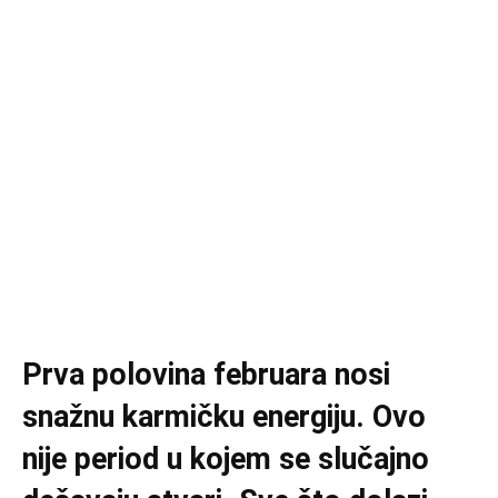
Prva polovina februara nosi
snažnu karmičku energiju. Ovo
nije period u kojem se slučajno