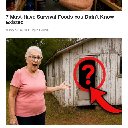
znak. Ako ste izgubili veru – vraća se smisao.
Do sredine februara dolazi susret, razgovor ili uvid koji
vas vraća sebi.
Karmička lekcija:
Ne beži od odgovornosti za sopstvenu
sreću.
Nagrada:
Osećaj slobode bez krivice.
JARAC – KARMA NAGRAĐUJE
ISTRJNOST I ISKREN RAD
Jarčevi su u fazi
karmičke stabilizacije
. Sve ono što ste
gradili strpljivo sada dobija oblik. Ako ste bili pošteni –
dobijate potvrdu. Ako ste preuzeli previše – učite da
delegirate.