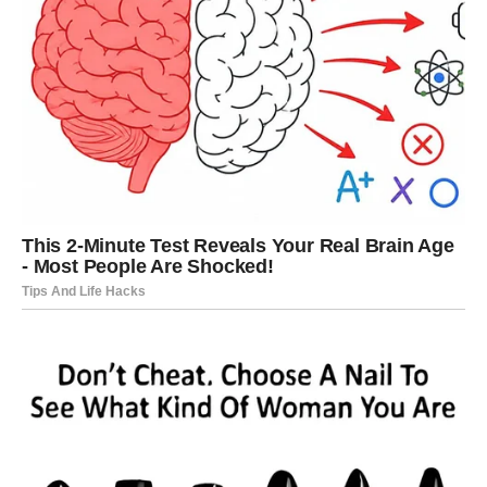
vraća onima kojima pripada. Učite da pustite kontrolu.
Ako ste stalno popravljali druge – karma vas uči da sada
popravite odnos sa sobom.
Karmička lekcija:
Ne moraš sve da nosiš sam.
Nagrada:
Unutrašnji mir.
VAGA – KARMA DONOSI
PRAVDU I RAVNOTEŽU
Vage su pod snažnim uticajem
karmičke pravde
. Do kraja
prve polovine februara dolazi razjašnjenje odnosa koji su
bili nefer. Ako ste davali previše – balans se vraća. Ako
ste ćutali – sada govorite.