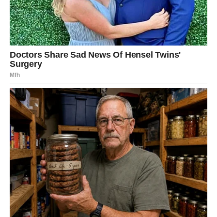
TRANSFORMACIJU, NE OSVETU
Škorpije ulaze u jedan od
najjačih karmičkih perioda
.
Nešto mora da se završi da bi se nešto novo rodilo. Ako
se držite starog bola – patnja traje. Ako pustite – snaga se
vraća.
Ovo je period dubokog čišćenja.
Karmička lekcija:
Oprost nije slabost – to je moć.
Nagrada:
Novo poglavlje bez tereta prošlosti.
STRELAC – KARMA VRAĆA
VERU I SMISAO
Za Strelčeve karma donosi
olakšanje i nadu
. Period
težine se završava. Ako ste sumnjali u pravac – stiže