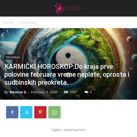
Home
Horoskop
Horoskop
KARMIČKI HOROSKOP:Do kraja prve
polovine februara vreme naplate, oprosta i
sudbinskih preokreta.
By
Nevena G
-
February 6, 2026
3327
0
Oglasi - Advertisement