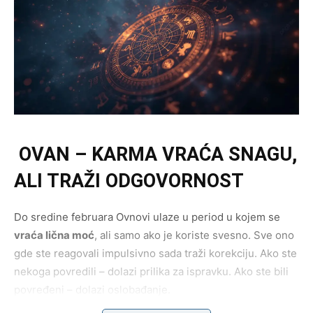
OVAN – KARMA VRAĆA SNAGU,
ALI TRAŽI ODGOVORNOST
Do sredine februara Ovnovi ulaze u period u kojem se
vraća lična moć
, ali samo ako je koriste svesno. Sve ono
gde ste reagovali impulsivno sada traži korekciju. Ako ste
nekoga povredili – dolazi prilika za ispravku. Ako ste bili
povređeni – dolazi oslobađanje.