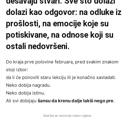
dešavaju stvari. Sve što dolazi
dolazi kao odgovor: na odluke iz
prošlosti, na emocije koje su
potiskivane, na odnose koji su
ostali nedovršeni.
Do kraja prve polovine februara, pred svakim znakom
stoji izbor:
da li će ponoviti staru lekciju ili je konačno savladati.
Neko dobija nagradu.
Neko dobija istinu.
Ali svi dobijaju
šansu da krenu dalje lakši nego pre
.
Sadržaj se nastavlja nakon oglasa