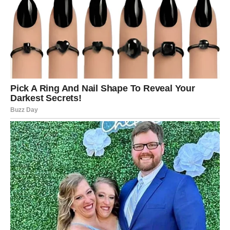
Odluka koju donesete sada ima dugoročne posledice – ali
oslobađajuće.
Karmička lekcija:
Mir nije kompromis na tvoju štetu.
Nagrada:
Ravnoteža bez griže savesti.
ŠKORPIJA – KARMA TRAŽI