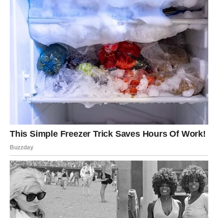
Februar Jarcu donosi
osećaj kontrole
, ali i olakšanje, jer
više nije u režimu stalne borbe za sigurnost. Iako možda
nije reč o ogromnom dobitku preko noći, ovo je
prekretnica koja dugoročno menja odnos prema novcu i
donosi mirniju finansijsku sliku.
Finansijska poruka za Jarca:
Ne meri uspeh količinom
tereta koji nosiš – meri ga stabilnošću koju gradiš.