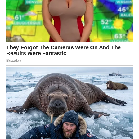
fokusiraju se na jedan izvor prihoda,
ili prekidaju saradnju koja je bila nestabilna.
Moguće su nove ideje koje se brzo pretvaraju u
konkretnu zaradu, honorarni posao, kraći projekti ili
dodatni prihodi kroz komunikaciju, trgovinu, online
aktivnosti ili dogovore koji su ranije bili samo ideja. Novac
kreće da dolazi
brže i jasnije
, jer prestaje unutrašnji haos.
Finansijska poruka za Blizance:
Kada se fokusiraš, novac
te prati – dokle god se rasipaš, on beži.