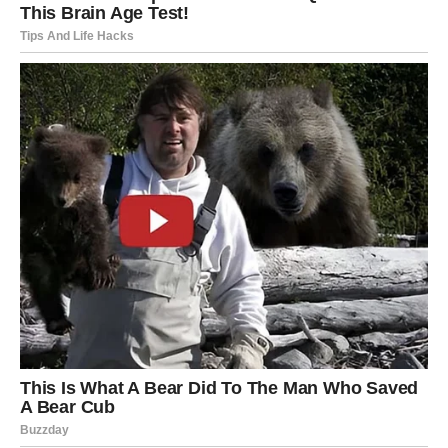
povraćaj novca ili dug koji se vraća,
ili konačno razjašnjenje finansijskog odnosa koji je bio
nepošten.
Najvažnije je to što Škorpija više
ne pristaje na polovične
dogovore
, pa novac počinje da dolazi u skladu sa njenom
stvarnom vrednošću. Ovo nije „brza zarada“, već stabilniji
tok koji se gradi na jasnim pravilima.
Finansijska poruka za Škorpiju:
Kada prestaneš da
finansiraš tuđe greške, tvoj novac počinje da raste.
JARAC – Stabilizacija i vidljiv
rezultat dugog rada