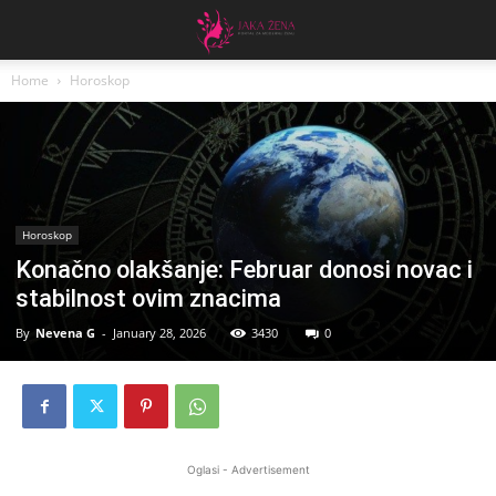
Home
Horoskop
Horoskop
Konačno olakšanje: Februar donosi novac i
stabilnost ovim znacima
By
Nevena G
-
January 28, 2026
3430
0
Oglasi - Advertisement