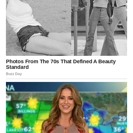
BLIZANCI – Prekid haosa i jasniji
tok novca
Za Blizance, februar donosi finansijsko poboljšanje kroz
jasnoću
, jer prestaje rasipanje energije, vremena i novca
na previše strana. Blizanci su u prethodnom periodu
mogli imati osećaj da novac dolazi i odlazi bez reda, da se
stalno „krpi“ budžet ili da se ne zna gde tačno odlazi
zarada.
U februaru se situacija menja jer Blizanci:
donose jednu ključnu odluku,