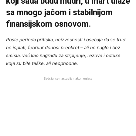
koji sada budu mudri, u mart ulaze
sa mnogo jačom i stabilnijom
finansijskom osnovom.
Posle perioda pritiska, neizvesnosti i osećaja da se trud
ne isplati, februar donosi preokret – ali ne naglo i bez
smisla, već kao nagradu za strpljenje, rezove i odluke
koje su bile teške, ali neophodne.
Sadržaj se nastavlja nakon oglasa