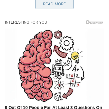
READ MORE
ŠKORPIJA – Novac dolazi kroz
hrabar potez i presecanje starog
izvora gubitka
Za Škorpiju, februar donosi finansijski pomak koji dolazi
kao posledica
jedne važne odluke ili rezanja nečega što
je dugo crpelo energiju i novac
, a nije davalo adekvatan
povrat. Škorpija je znak koji intuitivno oseća gde novac
„curi“, ali je u prethodnom periodu možda tolerisala
gubitke iz pogrešne lojalnosti ili straha od promene.
U februaru se ta dinamika menja. Moguće su:
nove poslovne prilike,
dodatni izvor prihoda,