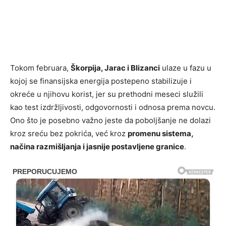
Tokom februara,
Škorpija, Jarac i Blizanci
ulaze u fazu u
kojoj se finansijska energija postepeno stabilizuje i
okreće u njihovu korist, jer su prethodni meseci služili
kao test izdržljivosti, odgovornosti i odnosa prema novcu.
Ono što je posebno važno jeste da poboljšanje ne dolazi
kroz sreću bez pokrića, već kroz
promenu sistema,
načina razmišljanja i jasnije postavljene granice
.