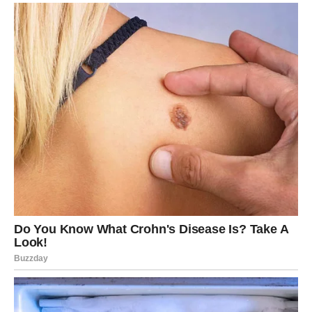
Za Jarca, februar je mesec u kojem se
konačno vidi
rezultat svega što je radio u tišini
, često bez priznanja i
bez trenutne nagrade. Finansijski napredak dolazi kroz
posao, autoritet, priznanje ili promenu strukture prihoda,
ali ono što je ključno jeste da Jarac u ovom periodu
shvata da više ne mora sve sam.
Moguće su:
povišica ili bolji uslovi,
novi ugovor,
promena pozicije,
ili rasterećenje dugova i finansijskih obaveza.