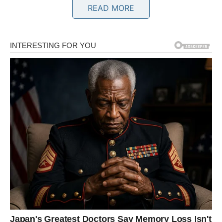
vam sada dolazi osoba koja zna šta želi i koja neće gubiti
READ MORE
vrijeme na nejasne priče.
Moguće je poznanstvo kroz posao, izlazak ili prijatelje.
Ljubav dolazi onda kada prestanete juriti
za njom
Jedna osoba pokazuje interesovanje mnogo ozbiljnije
nego što očekujete.
BIK
Poslije dugog perioda emotivne nesigurnosti, Bikovi
konačno upoznaju nekoga ko im vraća vjeru u ljubav.
Ova osoba donosi osjećaj stabilnosti, nježnosti i