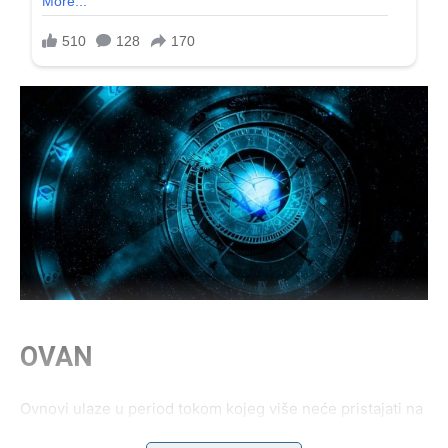
OVAN
Ovnovi ulaze u period tokom kojeg više neće pristajati na
površne odnose i igre bez iskrenih emocija. Upravo zato