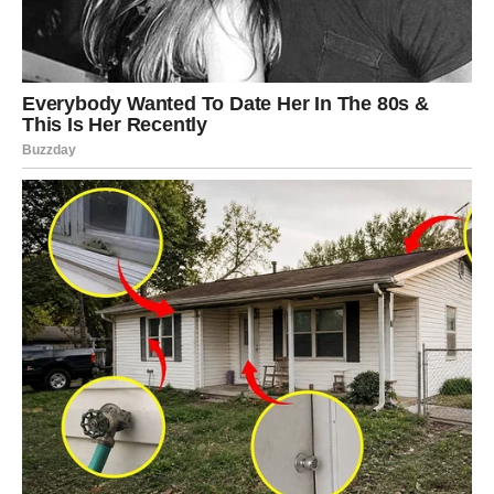
ŠKORPIJA
Poslije perioda nepovjerenja i emotivne distance, sada
dolazi osoba koja ruši vaše zidove.
Ovo poznanstvo donosi veoma snažnu privlačnost i
osjećaj da ste nekoga čekali mnogo duže nego što
mislite.
Emocije postaju jače od straha
Pred vama je ljubavna priča koja se ne zaboravlja lako.
STRIJELAC
Vi ste znak koji bi mogao upoznati ljubav potpuno
neočekivano – tokom putovanja, izlaska ili kroz spontano