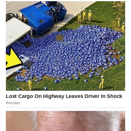
jeste
Poslije dugo vremena osjetićete iskrenu povezanost.
RAK
Rakovi su među znakovima kojima zvijezde donose veliku
ljubavnu sreću. Poslije mnogo razočaranja dolazi osoba
koja vas razumije, poštuje i želi da bude uz vas i kada nije
lako.
Moguće je veoma emotivno poznanstvo koje djeluje
sudbinski.
Ljubav koju ste čekali konačno dolazi
Srce vam sada dobija ono što je dugo priželjkivalo.