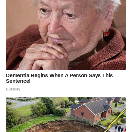
LAV
Vi više ne želite odnose koji hrane samo ego i prolaznu
pažnju. Zvijezde vam sada šalju osobu koja vas privlači
mnogo dublje nego ranije.
Ovo bi mogao biti početak veoma ozbiljne i strastvene
veze.
Neko vas osvaja iskrenošću
Prvi put poslije dugo vremena osjećate da vas neko vidi
srcem, a ne samo spolja.
DJEVICA