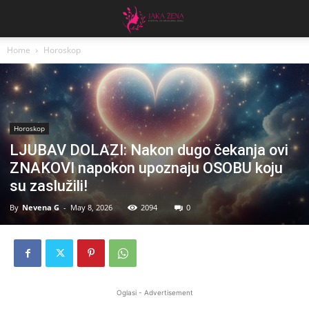
Home
Horoskop
Horoskop
LJUBAV DOLAZI: Nakon dugo čekanja ovi
ZNAKOVI napokon upoznaju OSOBU koju
su zaslužili!
By
Nevena G
-
May 8, 2026
2094
0
Oglasi - Advertisement