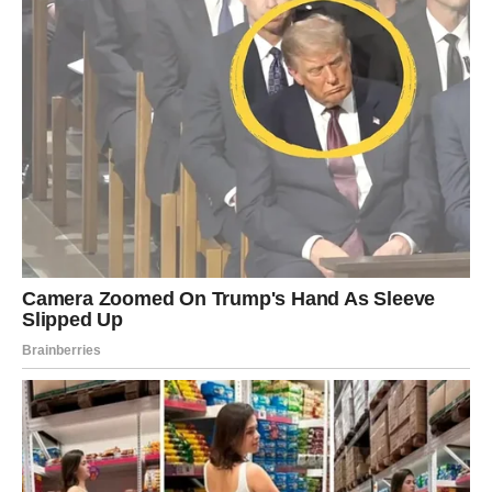
srećni biti Rakovi, Vage i Ribe kojima dolaze sudbinski
susreti i emocije koje mijenjaju život iz korijena.
Ovo je period kada univerzum konačno spaja ljude koji su
spremni za iskrenu ljubav, podršku i odnos bez igrica i
lažnih obećanja. Nakon dugog čekanja, mnogi znakovi
sada dobijaju upravo ono što su zaslužili – osobu uz koju
mogu biti potpuno svoji.