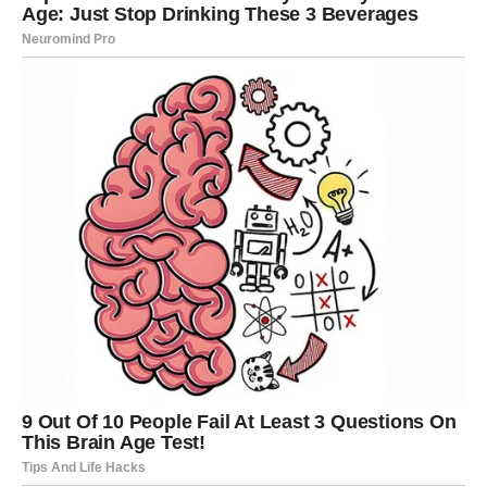
sigurnosti koju ste dugo tražili.
Srce napokon pronalazi mir
Zvijezde vam šalju nekoga ko ne bježi od ozbiljnih
emocija.
BLIZANCI
Pred vama su neočekivani susreti i veoma zanimljivi
razgovori. Jedna osoba mogla bi vas osvojiti načinom
razmišljanja i energijom koju nosi.
Ovo poznanstvo počinje spontano, ali veoma brzo postaje
mnogo ozbiljnije.
Neko vas vidi onakvima kakvi zaista