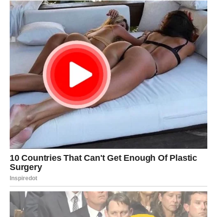
Neke osobe ulaze u život baš onda kada su vam
najpotrebnije.
RIBE
Ribe konačno upoznaju osobu koja ih ne tjera da se
mijenjaju kako bi bile voljene.
Pred vama je period nježnosti, pažnje i osjećaja da ste
konačno pronašli nekoga ko razumije vaše emocije.
Ljubav liječi stare rane
Ovo je početak mnogo sretnijeg emotivnog poglavlja.
Zvijezde sada donose veliku ljubavnu sreću mnogim
znakovima koji su dugo čekali pravu osobu. Posebno će