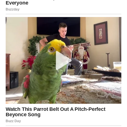
Neko dolazi da ostane
Zvijezde vam sada šalju ljubav koja ima budućnost.
VODOLIJA
Pred vama su neočekivani susreti i veoma zanimljive
emocije. Jedna osoba mogla bi vas potpuno iznenaditi
svojom iskrenošću i pažnjom.
Ovo poznanstvo dolazi onda kada ste najmanje
opterećeni ljubavlju.
Sudbina vam sprema posebno
iznenađenje