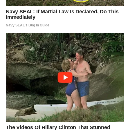
druženje.
Ova osoba donosi vam osmijeh, lakoću i osjećaj da
konačno možete biti svoji.
Ljubav dolazi kroz spontanost
Najljepše stvari desiće se onda kada ih najmanje
planirate.
JARAC
Jarčevi konačno upoznaju osobu koja razumije njihovu
potrebu za sigurnošću i ozbiljnim odnosom.
Pred vama je emotivna povezanost koja se gradi polako,
ali veoma stabilno.