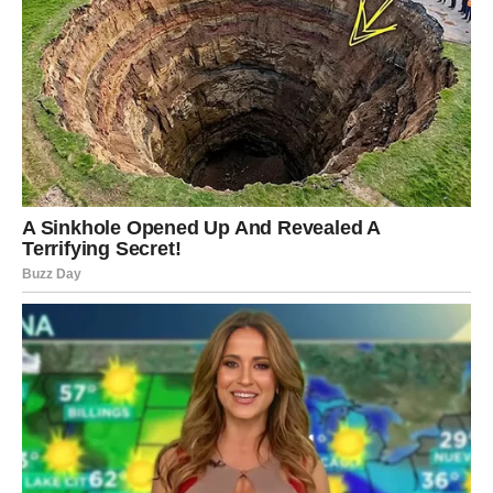
Djevice konačno prestaju analizirati svaki detalj i otvaraju
srce osobi koja dolazi sa iskrenim namjerama.
Pred vama je poznanstvo koje donosi osjećaj sigurnosti i
unutrašnjeg mira.
Ljubav dolazi kada prestanete sumnjati
Neke emocije jednostavno treba pustiti da se dogode.