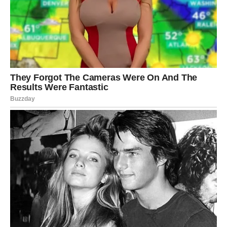
VAGA
Zvijezde vam donose osobu kakvu ste dugo zamišljali.
Nježnost, pažnja i osjećaj da ste nekome zaista važni
sada ulaze u vaš život.
Slobodne Vage mogle bi veoma brzo ući u ozbiljnu vezu.
Srodna duša je mnogo bliže nego što
mislite
Jedan susret mogao bi vam potpuno promijeniti pogled
na ljubav.