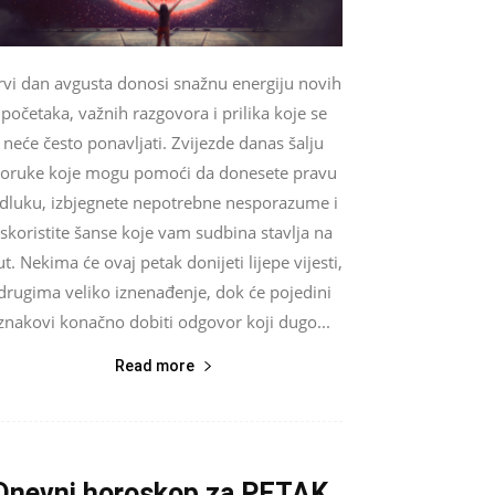
rvi dan avgusta donosi snažnu energiju novih
početaka, važnih razgovora i prilika koje se
neće često ponavljati. Zvijezde danas šalju
oruke koje mogu pomoći da donesete pravu
dluku, izbjegnete nepotrebne nesporazume i
iskoristite šanse koje vam sudbina stavlja na
t. Nekima će ovaj petak donijeti lijepe vijesti,
drugima veliko iznenađenje, dok će pojedini
znakovi konačno dobiti odgovor koji dugo...
Read more
Dnevni horoskop za PETAK,