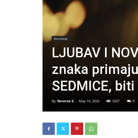
Horoskop
LJUBAV I NOV
znaka primaju
SEDMICE, biti
By
Nevena G
-
May 10, 2026
3207
0