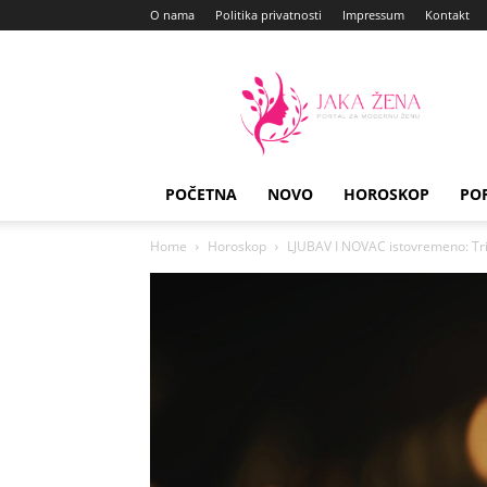
O nama
Politika privatnosti
Impressum
Kontakt
Jaka
Zena
POČETNA
NOVO
HOROSKOP
PO
Home
Horoskop
LJUBAV I NOVAC istovremeno: Tri