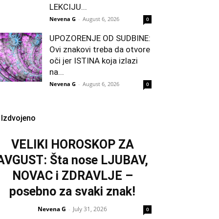
LEKCIJU...
Nevena G
-
August 6, 2026
0
UPOZORENJE OD SUDBINE:
Ovi znakovi treba da otvore
oči jer ISTINA koja izlazi
na...
Nevena G
-
August 6, 2026
0
Izdvojeno
VELIKI HOROSKOP ZA
AVGUST: Šta nose LJUBAV,
NOVAC i ZDRAVLJE –
posebno za svaki znak!
Nevena G
July 31, 2026
-
0