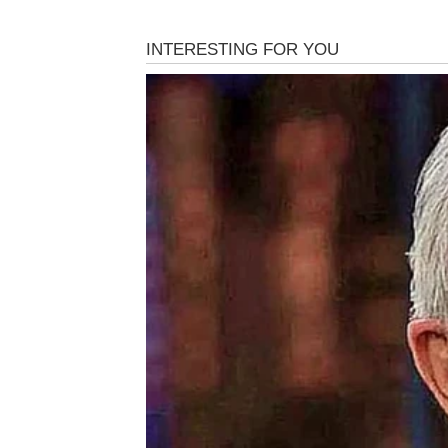
Pred vama je veoma aktivna sedmica puna nov
Na poslovnom planu moguće su lijepe vijesti
život donosi više pažnje i emocija.
Promjene vam donose sreću
Pred vama su dani tokom kojih ćete osjećati
BIK
Bikovi su prvi znak koji prima dvostruku n
Finansijska situacija postaje mnogo bolja, do
ste konačno pronašli mir.
Ljubav i novac dolaze zajedno