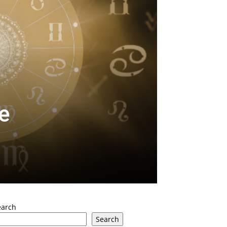
e
earch
Search