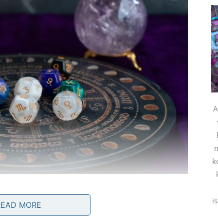
A
n
k
i
READ MORE