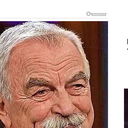
ih prilika i zanimljivih razgovora.
 vezane za posao ili dodatnu zaradu, dok ljubavni
 veliko olakšanje.
agradu ove sedmice.
k ljubavni život donosi sigurnost, pažnju i osjećaj da