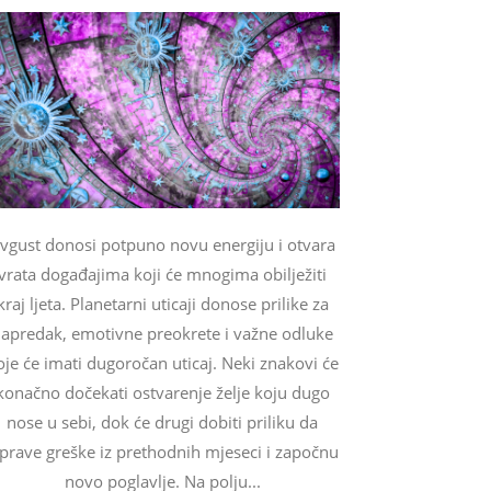
vgust donosi potpuno novu energiju i otvara
vrata događajima koji će mnogima obilježiti
kraj ljeta. Planetarni uticaji donose prilike za
apredak, emotivne preokrete i važne odluke
oje će imati dugoročan uticaj. Neki znakovi će
konačno dočekati ostvarenje želje koju dugo
nose u sebi, dok će drugi dobiti priliku da
sprave greške iz prethodnih mjeseci i započnu
novo poglavlje. Na polju...