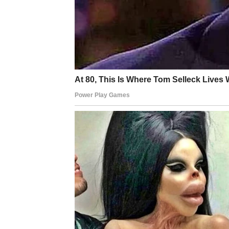
Pred vama su trenuci tokom kojih ćete imati
Moguća je velika zarada ili veoma emotivan
pokazujete.
BLIZANCI
Zvijezde vam donose zanimljive ljude, nove k
i emocije.
Jedan razgovor mogao bi vam potpuno promi
Sreća dolazi kroz ljude
Pred vama su veoma uzbudljivi dani.