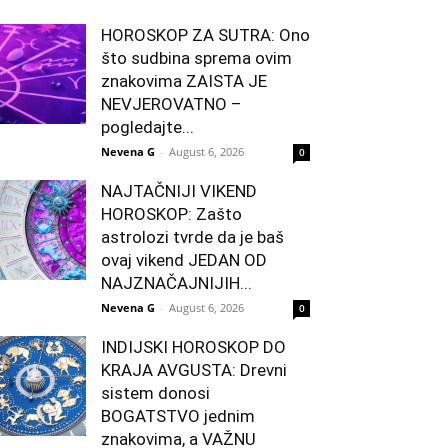
HOROSKOP ZA SUTRA: Ono
što sudbina sprema ovim
znakovima ZAISTA JE
NEVJEROVATNO –
pogledajte...
Nevena G
-
August 6, 2026
0
NAJTAČNIJI VIKEND
HOROSKOP: Zašto
astrolozi tvrde da je baš
ovaj vikend JEDAN OD
NAJZNAČAJNIJIH...
Nevena G
-
August 6, 2026
0
INDIJSKI HOROSKOP DO
KRAJA AVGUSTA: Drevni
sistem donosi
BOGATSTVO jednim
znakovima, a VAŽNU