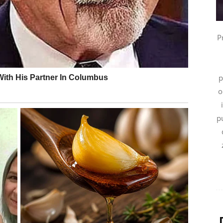
 mnogo razloga za slavlje.
P
 trenutak sa osobom koja vam znači više nego što
p
o
ontakte i prilike koje mogu pozitivno uticati na posao
pu
jeniti raspoloženje.