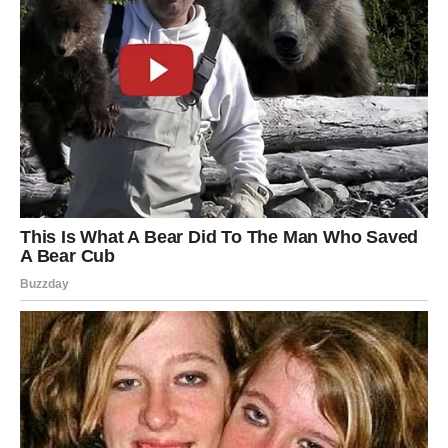
početak ispunjen više povjerenja i iskrenosti.
Škorpija
Škorpijama dolazi neočekivan susret koji će probuditi
uspomene za koje su vjerovale da su odavno izblijedjele.
Ipak, ovog puta ćete mnogo lakše razlikovati emocije od
nostalgije.
Vaša intuicija pomoći će vam da donesete pravu odluku.