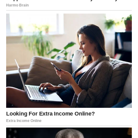
Rakovima zvijezde donose povratak osobe koja je
shvatila koliko joj značite. Iskren razgovor mogao bi
obnoviti povjerenje i otvoriti vrata vezi koja sada ima
mnogo više šansi za uspjeh.
Emocije koje ste pokušavali zaboraviti ponovo će se
probuditi.
Lav
Lavovima slijedi susret koji će ih podsjetiti koliko su se
promijenili. Osoba iz prošlosti mogla bi pokušati obnoviti
kontakt, ali ćete ovog puta vi biti ti koji odlučuju kako će
se priča završiti.
Na kraju birate ono što vam donosi mir.