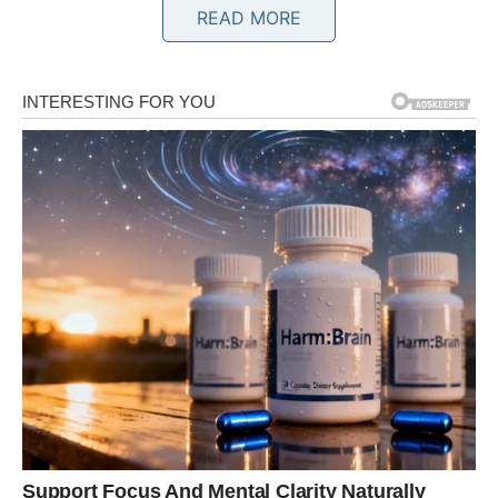
ono što je nekada postojalo između vas. Ovog puta dolazi
READ MORE
bez ponosa i sa iskrenom željom da ispravi stare greške.
Ako poslušate svoje srce, mogli biste započeti mnogo
ljepšu ljubavnu priču nego što ste ikada imali.
Blizanci
Blizanci će biti iznenađeni pozivom ili porukom koja
dolazi iz prošlosti. Iako će vas emocije nakratko
preplaviti, shvatićete da sada mnogo jasnije vidite šta
zaista želite.
Ne žurite sa odlukama – vrijeme će pokazati pravi put.
Rak