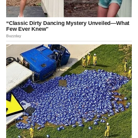
Ribe će konačno imati priliku da kažu sve ono što je
nekada ostalo neizgovoreno. Bez obzira na ishod, nakon
ovog susreta osjetićete veliko olakšanje i unutrašnji mir.
Pred vama počinje emotivno zrelije životno poglavlje.
Zvijezde pokazuju da neke ljubavne priče nikada potpuno
ne nestanu. Povratak osobe iz prošlosti može donijeti
novu priliku, dugo čekane odgovore ili potvrdu da je
vrijeme za novi početak. Najvažnije je da odluku
donesete na osnovu onoga što osjećate danas, a ne samo
zbog lijepih uspomena.