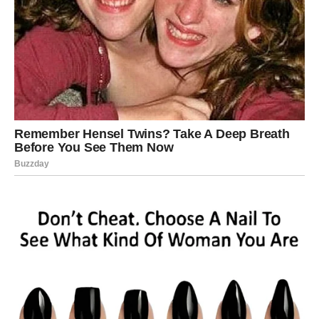
Strijelac
Strijelčevima jedna poruka iz prošlosti donosi veliko
iznenađenje. Osoba koja vam se javlja želi objasniti
razloge svog nekadašnjeg odlaska.
Saslušajte je, ali ne zaboravite koliko ste napredovali od
tada.
Jarac
Jarčevi imaju velike šanse da obnove odnos sa osobom
koja ih nikada nije zaboravila. Okolnosti su sada mnogo