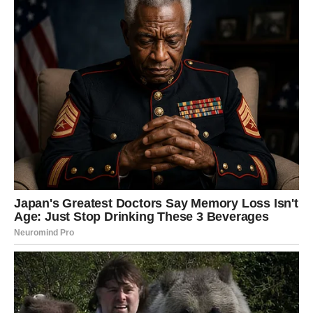
Djevica
Djevice će dobiti odgovore na pitanja koja su ih dugo
pratila. Jedno iskreno izvinjenje ili priznanje pomoći će
vam da konačno razumijete sve što se dogodilo.
Pred vama je veliko emotivno olakšanje.
Vaga
Vagama se vraća neko ko je tek sada shvatio koliko je
izgubio. Njegove riječi mogle bi vas potpuno iznenaditi i
natjerati da još jednom razmislite o zajedničkoj
budućnosti.
Ako osjećaji i dalje postoje, pred vama je prilika za novi