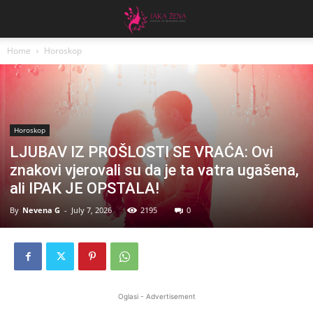
Home
Horoskop
Horoskop
LJUBAV IZ PROŠLOSTI SE VRAĆA: Ovi
znakovi vjerovali su da je ta vatra ugašena,
ali IPAK JE OPSTALA!
By
Nevena G
-
July 7, 2026
2195
0
Oglasi - Advertisement