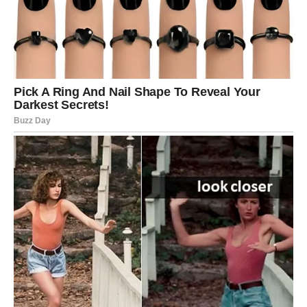
drugačije, a oboje ste spremniji za ozbiljniji i stabilniji
odnos.
Zvijezde vam pružaju priliku da ispišete potpuno novo
poglavlje stare ljubavne priče.
Vodolija
Vodolijama prošlost donosi neočekivanu poruku koja će
probuditi znatiželju. Prije nego što donesete odluku,
zapitajte se da li želite obnoviti stare uspomene ili krenuti
prema nečemu novom.
Odgovor ćete pronaći u vlastitim osjećajima.
Ribe