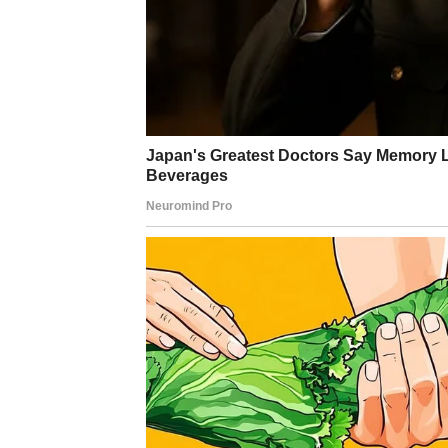
Finansije se postepeno popravljaju. Ovo je
Poruka:
Ono što gradiš bez žurbe – traje.