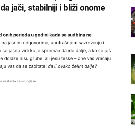
a jači, stabilniji i bliži onome
d onih perioda u godini kada se sudbina ne
ra na jasnim odgovorima, unutrašnjem sazrevanju i
e jasno vidi ko je spreman da ide dalje, a ko se još
e dolaze nisu grube, ali jesu teske – one vas vraćaju
raju vas da se zapitate:
da li ovako želim dalje?
se nastavlja nakon oglasa