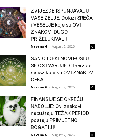
ZVIJEZDE ISPUNJAVAJU
VAŠE ŽELJE: Dolazi SREĆA
i VESELJE koje su OVI
ZNAKOVI DUGO
PRIŽELJKIVALI!
Nevena G
-
August 7, 2026
0
SAN O IDEALNOM POSLU
SE OSTVARUJE: Otvara se
šansa koju su OVI ZNAKOVI
ČEKALI...
Nevena G
-
August 7, 2026
0
FINANSIJE SE OKREĆU
NABOLJE: Ovi znakovi
napuštaju TEŽAK PERIOD i
postaju PRIMJETNO
BOGATIJI!
Nevena G
-
August 7, 2026
0