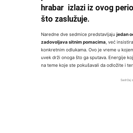
hrabar izlazi iz ovog period
što zaslužuje.
Naredne dve sedmice predstavljaju
jedan o
zadovoljava sitnim pomacima
, već insisti
konkretnim odlukama. Ovo je vreme u kojem s
uvek drži onoga što ga sputava. Energije koj
na teme koje ste pokušavali da odložite i te
Sadržaj 