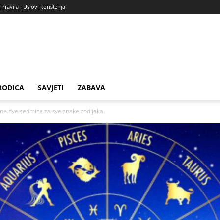
Pravila i Uslovi korištenja
RODICA
SAVJETI
ZABAVA
 dve sedmice za sve znake zodijaka.