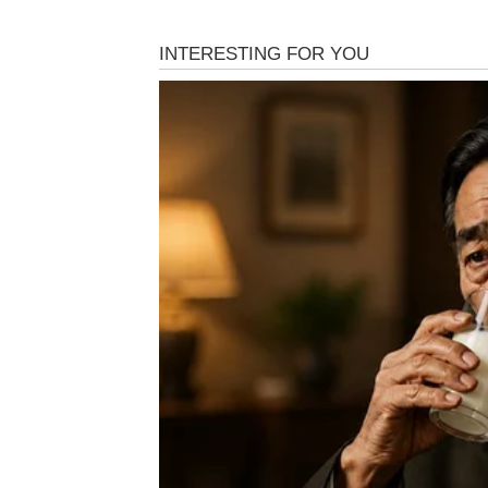
BIK
Ljubav
Bikovi ulaze u emotivno stabilniji, ali vrlo 
ozbiljniju notu – želiš sigurnost, jasnoću i 
razgovori o budućnosti postaju neizbežni i 
Slobodni Bikovi mogu upoznati osobu koja n
poznatosti i unutrašnje sigurnosti.
Posao
Na poslovnom planu dolazi do stabilizacije.
dolaze prvi znaci priznanja. Moguće su dugo
Novac