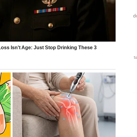
 vreme učenja pametnog upravljanja resursima.
d
s