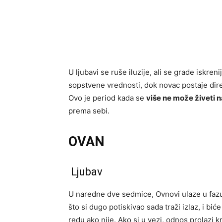
U ljubavi se ruše iluzije, ali se grade iskre
sopstvene vrednosti, dok novac postaje dire
Ovo je period kada se
više ne može živeti 
prema sebi.
OVAN
Ljubav
U naredne dve sedmice, Ovnovi ulaze u fazu
što si dugo potiskivao sada traži izlaz, i b
redu ako nije. Ako si u vezi, odnos prolazi kr