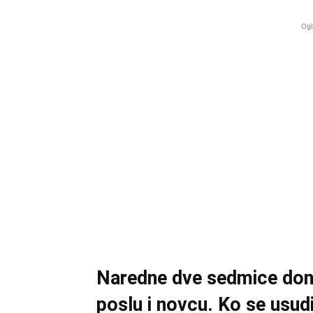
Ogl
Naredne dve sedmice donos
poslu i novcu. Ko se usud