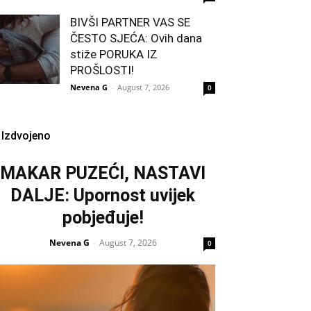
BIVŠI PARTNER VAS SE
ČESTO SJEĆA: Ovih dana
stiže PORUKA IZ
PROŠLOSTI!
Nevena G
-
August 7, 2026
0
Izdvojeno
MAKAR PUZEĆI, NASTAVI
DALJE: Upornost uvijek
pobjeđuje!
Nevena G
August 7, 2026
-
0