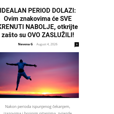
IDEALAN PERIOD DOLAZI:
Ovim znakovima će SVE
KRENUTI NABOLJE, otkrijte
zašto su OVO ZASLUŽILI!
Nevena G
August 4, 2026
-
0
Nakon perioda ispunjenog čekanjem,
izazovima i brojnim pitanjima, zvijezde