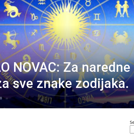
O NOVAC: Za naredne
a sve znake zodijaka.
0
S