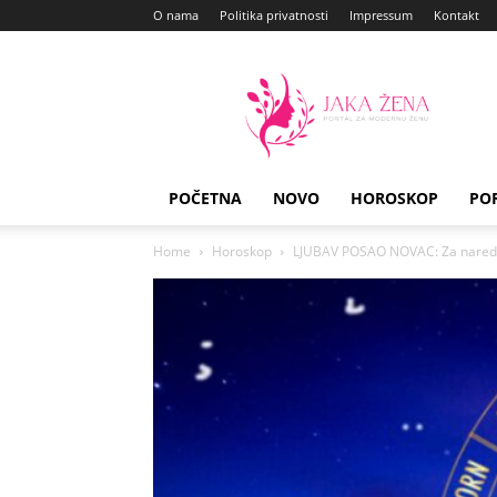
O nama
Politika privatnosti
Impressum
Kontakt
Jaka
Zena
POČETNA
NOVO
HOROSKOP
PO
Home
Horoskop
LJUBAV POSAO NOVAC: Za naredne