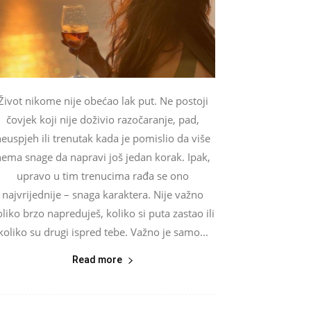
Život nikome nije obećao lak put. Ne postoji
čovjek koji nije doživio razočaranje, pad,
euspjeh ili trenutak kada je pomislio da više
nema snage da napravi još jedan korak. Ipak,
upravo u tim trenucima rađa se ono
najvrijednije – snaga karaktera. Nije važno
oliko brzo napreduješ, koliko si puta zastao ili
koliko su drugi ispred tebe. Važno je samo...
Read more