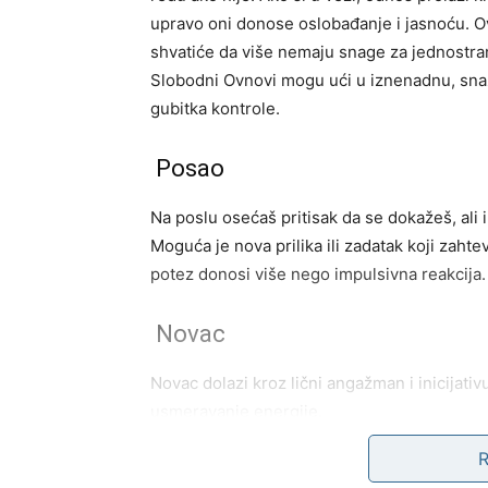
upravo oni donose oslobađanje i jasnoću. Ovn
shvatiće da više nemaju snage za jednostran
Slobodni Ovnovi mogu ući u iznenadnu, snažn
gubitka kontrole.
Posao
Na poslu osećaš pritisak da se dokažeš, ali 
Moguća je nova prilika ili zadatak koji zaht
potez donosi više nego impulsivna reakcija.
Novac
Novac dolazi kroz lični angažman i inicijativ
usmeravanje energije.
Poruka:
Prava snaga je u kontroli, ne u borb