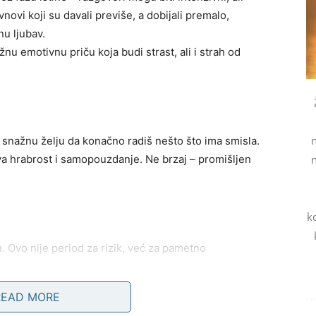
ovi koji su davali previše, a dobijali premalo,
u ljubav.
u emotivnu priču koja budi strast, ali i strah od
n
i snažnu želju da konačno radiš nešto što ima smisla.
eva hrabrost i samopouzdanje. Ne brzaj – promišljen
k
u. Ovo nije period za rizik, već za pametno
READ MORE
i.