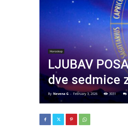
Horoskop
LJUBAV POSA
dve sedmice z
By
Nevena G
-
February 3, 2026
3031