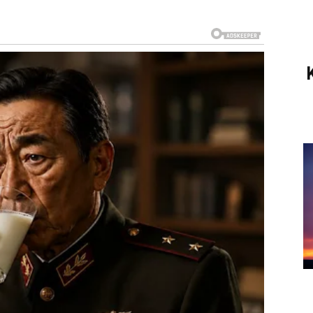
značajan period. U naredne dve sedmice, ljubav dobija
potvrdu da nisi sam u onome što daješ. Ako si u vezi,
veoma važni.
e dolazi uz buru emocija, već uz osećaj mira,
 Ako si imao osećaj da se trud ne primećuje, sada
ročnije prilike koje obećavaju sigurnost.