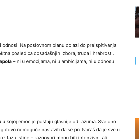
niji odnosi. Na poslovnom planu dolazi do preispitivanja
ktna posledica dosadašnjih izbora, truda i hrabrosti.
napola
– ni u emocijama, ni u ambicijama, ni u odnosu
 u kojoj emocije postaju glasnije od razuma. Sve ono
iće gotovo nemoguće nastaviti da se pretvaraš da je sve u
oz fazu istine – razgovori mogu biti intenzivni, ali