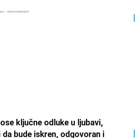
asi - Advertisement
e ključne odluke u ljubavi,
i da bude iskren, odgovoran i