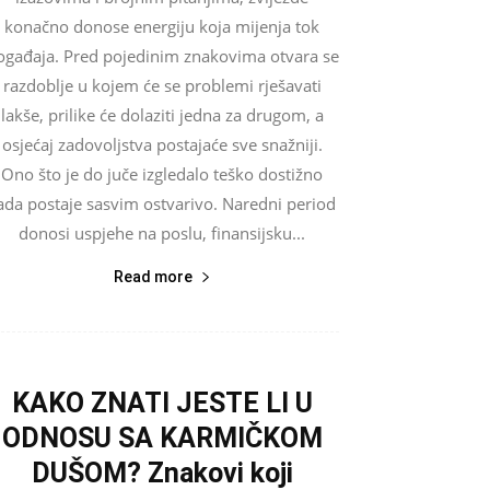
konačno donose energiju koja mijenja tok
ogađaja. Pred pojedinim znakovima otvara se
razdoblje u kojem će se problemi rješavati
lakše, prilike će dolaziti jedna za drugom, a
osjećaj zadovoljstva postajaće sve snažniji.
Ono što je do juče izgledalo teško dostižno
ada postaje sasvim ostvarivo. Naredni period
donosi uspjehe na poslu, finansijsku...
Read more
KAKO ZNATI JESTE LI U
ODNOSU SA KARMIČKOM
DUŠOM? Znakovi koji