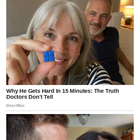
pripada
Pred vama su emotivni trenuci.
Naredna 48 sata donose emotivne preokrete, iskrena
priznanja i trenutke kada srce više ne želi šutjeti.
Zvijezde pokazuju da će mnogi znakovi konačno morati
pogledati istini u oči i priznati sebi šta zaista osjećaju.
Najviše će se izdvojiti
Rakovi, Škorpije i Vodolije
, kojima
ljubav donosi odgovore, priznanja i emocije koje više nije
moguće skrivati.
Ponekad je dovoljno samo nekoliko trenutaka da osjećaji
koje smo mjesecima gurali duboko u sebi pronađu put do
površine. Upravo takve trenutke donose naredna 48 sata.