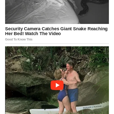
Ljubavna poruka
Ne bojte se pokazati ranjivost.
Prava emocija traži svoj put
Pred vama su snažni trenuci.
STRIJELAC
Neočekivan razgovor otvara temu koju ste dugo
izbjegavali.
Mogli biste saznati nešto što mijenja sve.