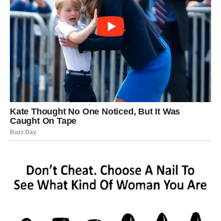
Pred vama je iznenađenje koje mijenja pogled na jednu
osobu.
Ljubavna poruka
Ne analizirajte baš sve.
Najljepše stvari dolaze spontano
Pred vama su važni trenuci.
VAGA
Ljubavna energija posebno je snažna za vas.