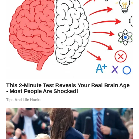
trenutak
Pred vama su lijepi dani.
DJEVICA
Neko iz vaše blizine nosi osjećanja koja više ne uspijeva
sakriti.