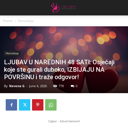
Home
Horoskop
Horoskop
LJUBAV U NAREDNIH 48 SATI: Osjećaji
koje ste gurali duboko, IZBIJAJU NA
POVRŠINU i traže odgovor!
By
Nevena G
-
June 4, 2026
778
0
Oglasi - Advertisement