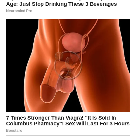
Odgovori dolaze kroz emocije
Pred vama su zanimljivi trenuci.
RAK
Rakovi ulaze u veoma emotivan period.
Osoba o kojoj često razmišljaju mogla bi pokazati da
osjeća isto.
Ljubavna poruka
Ne skrivajte srce iza straha.