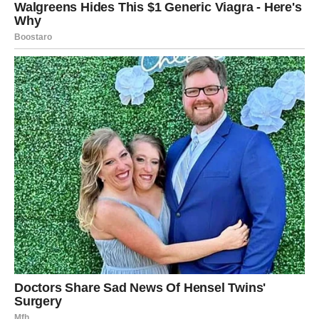
Ne skrivajte emocije iza razuma.
Srce traži priliku za sreću
Pred vama su važni dani.
VODOLIJA
Pred vama je period tokom kojeg će jedna osoba zauzeti
mnogo više prostora u vašim mislima.
Moguće je priznanje koje niste očekivali.
Ljubavna poruka
Budite otvoreni za ono što dolazi.