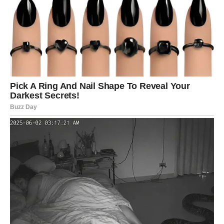
Jedan susret ili poruka mogli bi probuditi emocije koje
dugo spavaju.
Ljubavna poruka
Otvorite srce novim mogućnostima.
Sudbina vam šalje važan znak
Pred vama su romantični trenuci.
ŠKORPIJA
Osjećaji koje ste pokušavali potisnuti više ne mogu ostati
skriveni.
Pred vama je trenutak istine.