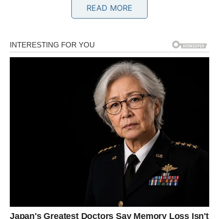
READ MORE
Vjerujte djelima više nego riječima.
Ljubav vam pokazuje pravo lice
Pred vama su posebni trenuci.
BLIZANCI
Jedan razgovor budi emocije za koje ste mislili da su
nestale.
Pred vama su dani puni preispitivanja i važnih odluka.
Ljubavna poruka
Budite iskreni prema sebi.