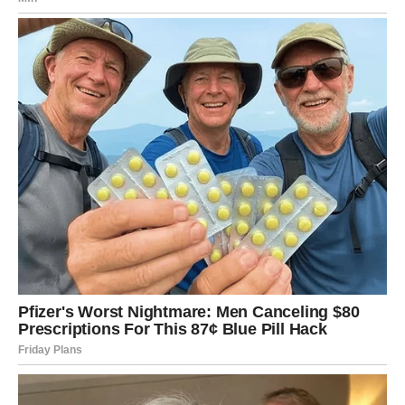
Ljubavna priča dobija novi smjer
Pred vama su posebni trenuci.
RIBE
Ribe osjećaju snažnu povezanost s jednom osobom.
Naredna 48 sata mogla bi donijeti razgovor koji mijenja
mnogo toga.
Ljubavna poruka
Vjerujte svojoj intuiciji.
Duša prepoznaje ono što joj