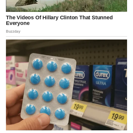
Ljubavna poruka
Slušajte pažljivo ono što vam srce govori.
Sudbina vam donosi odgovore
Pred vama su lijepi trenuci.
JARAC
Neko vam pokazuje koliko mu značite.
Ono što ste smatrali prolaznim moglo bi postati mnogo
ozbiljnije.
Ljubavna poruka