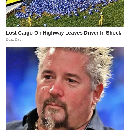
Jedna osoba vraća vam vjeru da ljubav može biti
jednostavna i iskrena.
Sreća vam dolazi neočekivano
Pred vama su veoma lijepi trenuci.
JARAC
Jarčevi konačno prestaju skrivati ono što osjećaju.
Jedan razgovor ili susret mogli bi vam potpuno
promijeniti pogled na ljubav.
Srce konačno govori glasnije od razuma
Pred vama su veoma važni emotivni trenuci.