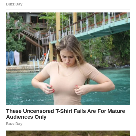
Ljubav, pažnja i osjećaj pripadnosti konačno postaju dio
vaše svakodnevice.
Duša konačno pronalazi svoju sreću
Pred vama su trenuci puni nježnosti i ljubavi.
Ljubavna sreća ovih dana budi se kod mnogih znakova
Zodijaka, ali posebno će blistati Rakovi, Vage i Ribe
kojima zvijezde šalju emocije koje bi mogle potpuno
promijeniti njihov život.
Ovo je period tokom kojeg univerzum pokazuje da prava
ljubav uvijek pronađe način da vrati vjeru čak i onda kada
mislimo da je srce zauvijek zatvoreno.