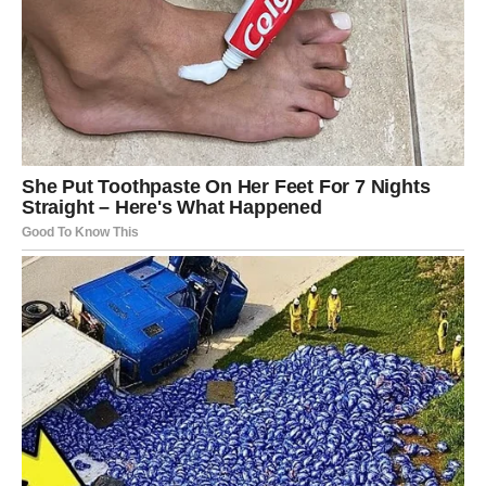
ŠKORPIJA
Pred vama je veoma snažna i strastvena ljubavna
energija.
Jedna osoba sada budi emocije koje više ne možete
ignorisati.
Bit ćete nevjerovatno zaljubljeni
Pred vama su veoma intenzivni trenuci.
STRIJELAC
Nova energija donosi vam spontane susrete i mnogo
pozitivnih emocija.