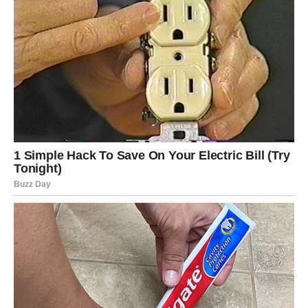
Ako ste slobodni, moguć je susret koji odmah djeluje kao
početak velike ljubavne priče.
Ljubav vam mijenja život iz korijena
Pred vama su trenuci koje ćete dugo pamtiti.