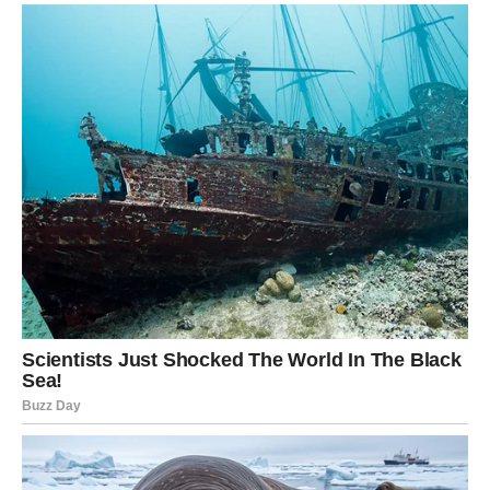
prava ljubav ipak postoji.
Sudbina vam šalje emocije koje liječe
srce
Pred vama su veoma nježni i romantični trenuci.
LAV
Lavovima dolazi mnogo pažnje i komplimenata.
Jedna osoba sada ne može sakriti koliko je očarana vama.
Ljubav vam podiže raspoloženje
Pred vama su veoma romantični trenuci.