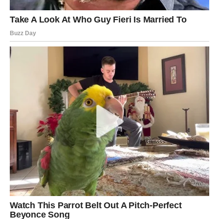
VODOLIJA
Zvijezde vam donose neočekivanu ljubavnu priču koja
potpuno mijenja vaše planove.
Jedna osoba sada zauzima posebno mjesto u vašem
srcu.
Sudbina vam otvara vrata ljubavi
Pred vama su veoma posebni trenuci.
RIBE
Ribe ulaze u jedan od najnježnijih i najemotivnijih perioda
u posljednje vrijeme.