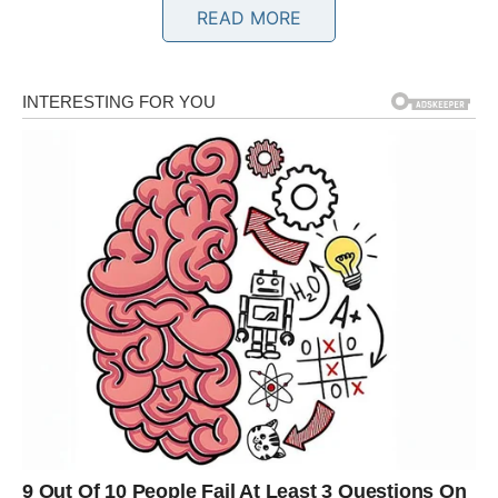
READ MORE
Ljubav vam vraća uzbuđenje i osmijeh
Pred vama su veoma strastveni trenuci.
BIK
Bikovima dolazi emotivni mir i osjećaj sigurnosti.
Partner ili osoba koja vam se dopada sada jasno pokazuje
koliko joj značite.
Srce konačno osjeća toplinu i sigurnost
Pred vama su veoma nježni i posebni trenuci.
BLIZANCI