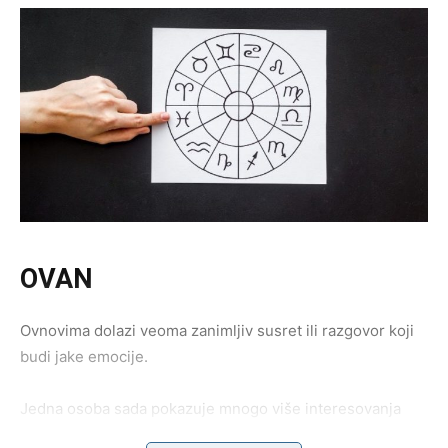
OVAN
Ovnovima dolazi veoma zanimljiv susret ili razgovor koji
budi jake emocije.
Jedna osoba sada pokazuje mnogo više interesovanja
nego ranije.