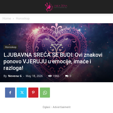
Home
Horoskop
Horoskop
LJUBAVNA SREĆA SE BUDI: Ovi znakovi
ponovo VJERUJU u emocije, imaće i
razloga!
By
Nevena G
-
May 18, 2026
1966
0
Oglasi - Advertisement