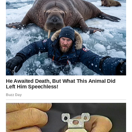
DJEVICA
Pred vama su trenuci tokom kojih više nećete moći
skrivati emocije.
Jedna osoba budi osjećaje koje ste dugo pokušavali
kontrolisati.
Srce bira iskreno i bez straha
Pred vama su veoma posebni trenuci.
VAGA
Zvijezde vam donose veoma romantičan i sudbinski
period.