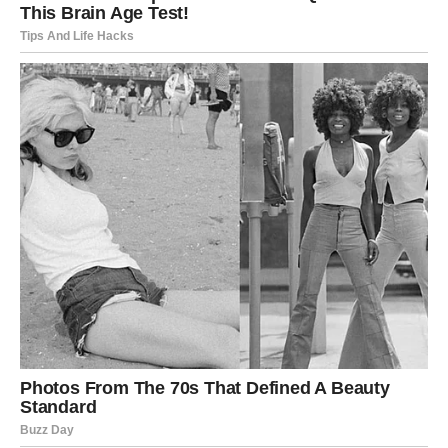
Zvijezde vam donose neočekivanu poruku ili susret koji
mijenja mnogo toga.
Moguće je poznanstvo koje odmah djeluje posebno i
sudbinski.
Ponovo vjerujete u ljubav
Pred vama su veoma uzbudljivi emotivni trenuci.
RAK
Rakovi su među najvećim ljubavnim miljenicima ovog
perioda.
Poslije mnogo tuge dolazi osoba koja vam vraća vjeru da