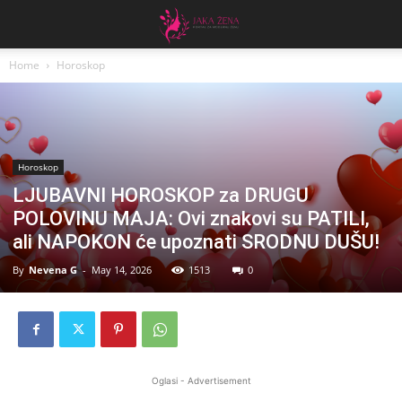
Home
Horoskop
Horoskop
LJUBAVNI HOROSKOP za DRUGU
POLOVINU MAJA: Ovi znakovi su PATILI,
ali NAPOKON će upoznati SRODNU DUŠU!
By
Nevena G
-
May 14, 2026
1513
0
Oglasi - Advertisement