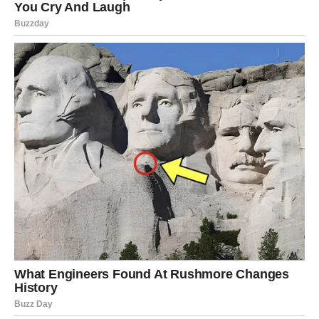
Ljubav liječi vašu dušu
Pred vama su trenuci puni topline, nježnosti i iskrenih
emocija.
Ljubavni horoskop za drugu polovinu maja donosi
ogromne promjene svim znakovima Zodijaka, ali posebno
će blistati Rakovi, Vage i Ribe kojima zvijezde šalju
srodnu dušu i ljubav kakvu su dugo čekali.
Ovo je period tokom kojeg univerzum pokazuje da prava
ljubav uvijek pronađe put do onih koji nisu prestali
vjerovati u nju čak i poslije najvećih razočaranja.