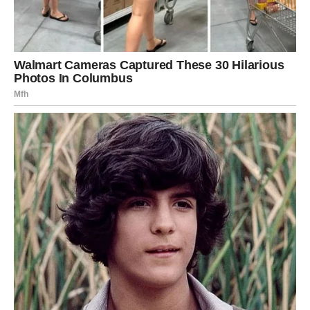
JARAC
Jarčevi konačno dobijaju ljubav koja donosi sigurnost i
poštovanje.
Poslije mnogo razočaranja dolazi osoba koja želi ozbiljnu
budućnost sa vama.
Srce konačno pronalazi mir
Pred vama su veoma važni emotivni trenuci.
VODOLIJA
Zvijezde vam donose neočekivanu ljubavnu priču koja