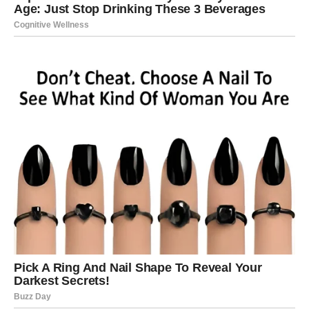
Pred vama su veoma zanimljivi i emotivni trenuci.
RAK
Rakovi su među najvećim ljubavnim miljenicima zvijezda
u drugoj polovini maja.
Poslije mnogo tuge i razočaranja dolazi osoba koja vam
vraća vjeru da prava ljubav ipak postoji.
Srce konačno pronalazi ono što je tražilo
Pred vama su veoma nježni i sudbinski trenuci.
LAV