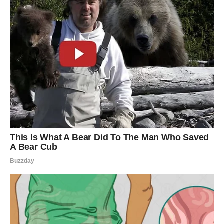
niste osjetili.
Mir ulazi u vaše srce
Pred vama su veoma posebni emotivni trenuci.
VAGA