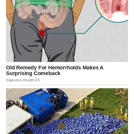
Zvijezde vam donose veoma romantičan i sudbinski
period.
Ako ste slobodni, moguće je poznanstvo koje odmah
djeluje kao da ste tu osobu čekali cijeli život.
Srodna duša mijenja vašu budućnost
Pred vama su trenuci koje ćete dugo pamtiti.
ŠKORPIJA
Pred vama je veoma snažna i strastvena ljubavna priča.
Jedna osoba ulazi u vaš život onda kada ste skoro izgubili
vjeru u pravu ljubav.