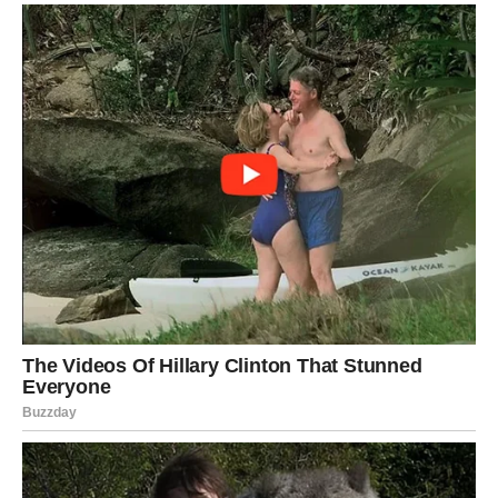
Lavovima dolazi mnogo pažnje, novih emocija i ljubavne
sreće.
Jedna osoba potpuno je očarana vašom energijom i više
ne želi skrivati osjećaje.
Ljubav vam dolazi neočekivano
Pred vama su veoma uzbudljivi ljubavni trenuci.
DJEVICA
Pred vama su dani tokom kojih ćete konačno prestati
skrivati emocije.
Jedna osoba pokazuje vam iskrenost i pažnju kakvu dugo