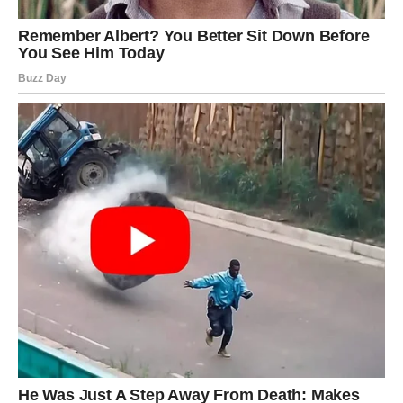
potpuno mijenja vaše planove.
Jedna osoba sada postaje mnogo važniji dio vašeg života
nego što ste očekivali.
Sudbina vam otvara srce
Pred vama su veoma posebni trenuci.
RIBE
Ribe ulaze u jedan od najnježnijih i najemotivnijih perioda
života.
Jedna osoba pokazuje koliko joj značite i vraća vam vjeru
da prava ljubav zaista postoji.