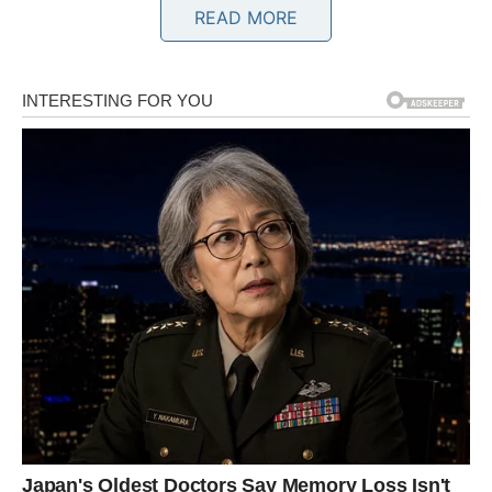
READ MORE
Jedna osoba pokazuje vam emocije koje više ne želi
skrivati.
Srodna duša ulazi u vaš život
Pred vama su veoma nježni i romantični trenuci.
BLIZANCI
Zvijezde vam donose veoma važan razgovor ili
neočekivano poznanstvo.
Moguće je da ćete upoznati osobu sa kojom odmah
osjećate posebnu povezanost.
Sudbina vam vraća osmijeh