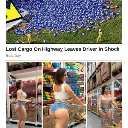
Sudbina vam šalje emocije koje mijenjaju
sve
Pred vama su veoma intenzivni trenuci.
STRIJELAC
Nova energija donosi vam spontane susrete i mnogo
pozitivnih emocija.
Jedna osoba vraća vam optimizam i vjeru da sreća zaista
postoji.
Ljubav dolazi onda kada je najmanje
očekujete
Pred vama su veoma lijepi i uzbudljivi trenuci.