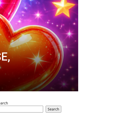
E,
earch
Search