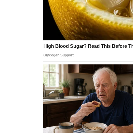
Oni koji su slobodni mogli bi upoznati osobu
Za zauzete
Dolazi period veće bliskosti i povjerenja.
Ljubav postaje vaša sigur
Pred vama su veoma lijepi trenuci.
BLIZANCI
Komunikacija je vaša najveća prednost toko
Jedan razgovor, poruka ili slučajan susret m
Za zauzete