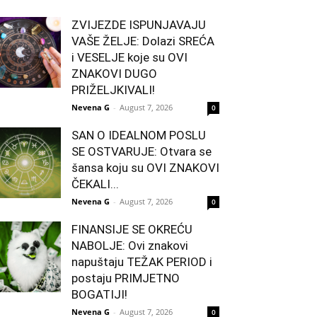
ZVIJEZDE ISPUNJAVAJU
VAŠE ŽELJE: Dolazi SREĆA
i VESELJE koje su OVI
ZNAKOVI DUGO
PRIŽELJKIVALI!
Nevena G
-
August 7, 2026
0
SAN O IDEALNOM POSLU
SE OSTVARUJE: Otvara se
šansa koju su OVI ZNAKOVI
ČEKALI...
Nevena G
-
August 7, 2026
0
FINANSIJE SE OKREĆU
NABOLJE: Ovi znakovi
napuštaju TEŽAK PERIOD i
postaju PRIMJETNO
BOGATIJI!
Nevena G
-
August 7, 2026
0