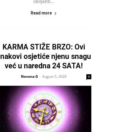
obilježiti...
Read more
KARMA STIŽE BRZO: Ovi
nakovi osjetiće njenu snagu
već u naredna 24 SATA!
Nevena G
August 5, 2026
-
0