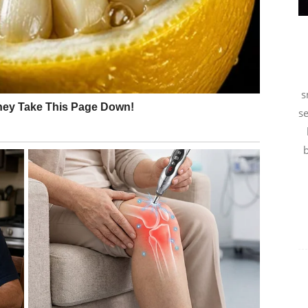
 koja ih privlači svojom iskrenošću i smirenošću.
s
na luka
se
b
m juna.
ogli bi prerasti u nešto mnogo ozbiljnije.