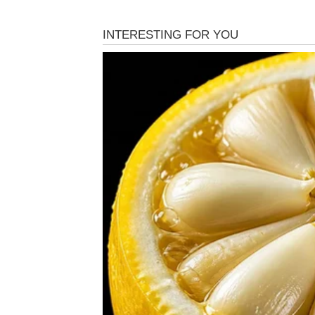
Slobodni Ovnovi privlače pažnju gdje god se
interesovanje mnogo otvorenije nego što o
Za zauzete
Odnos postaje strastveniji i iskreniji.
Srce vam se budi za nešt
Pred vama su veoma zanimljivi trenuci.
BIK
Ljubav vam donosi osjećaj sigurnosti i stabil