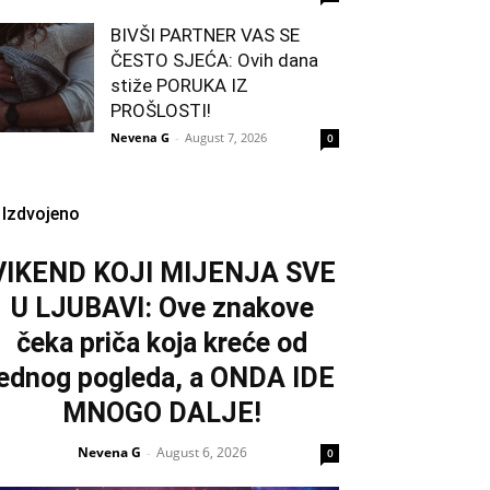
BIVŠI PARTNER VAS SE
ČESTO SJEĆA: Ovih dana
stiže PORUKA IZ
PROŠLOSTI!
Nevena G
-
August 7, 2026
0
Izdvojeno
VIKEND KOJI MIJENJA SVE
U LJUBAVI: Ove znakove
čeka priča koja kreće od
jednog pogleda, a ONDA IDE
MNOGO DALJE!
Nevena G
August 6, 2026
-
0