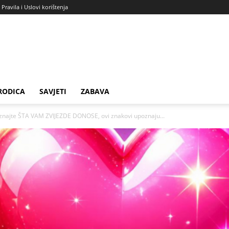
Pravila i Uslovi korištenja
RODICA
SAVJETI
ZABAVA
ajte ŠTA VAM ZVIJEZDE DONOSE, ovi znakovi upoznaju...