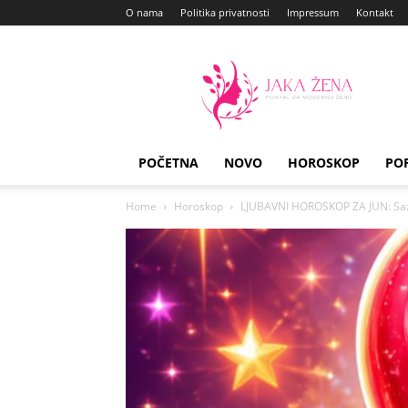
O nama
Politika privatnosti
Impressum
Kontakt
Jaka
Zena
POČETNA
NOVO
HOROSKOP
PO
Home
Horoskop
LJUBAVNI HOROSKOP ZA JUN: Sazn