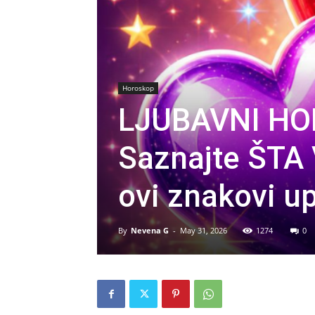
Horoskop
LJUBAVNI HO
Saznajte ŠTA
ovi znakovi 
By
Nevena G
-
May 31, 2026
1274
0