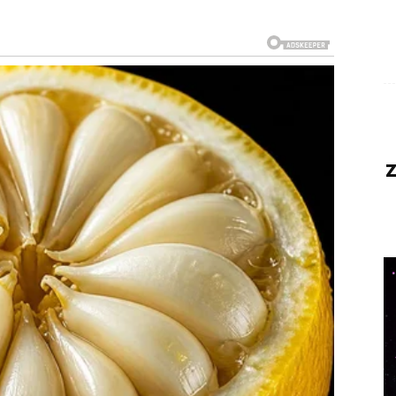
 pojave, a jedna osoba mogla bi pokazati
čekujete.
z
o novo
nosti.