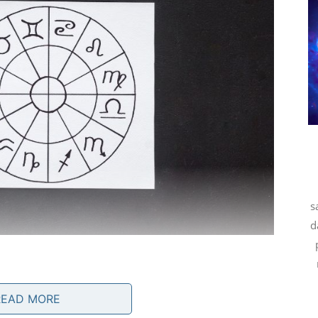
s
d
READ MORE