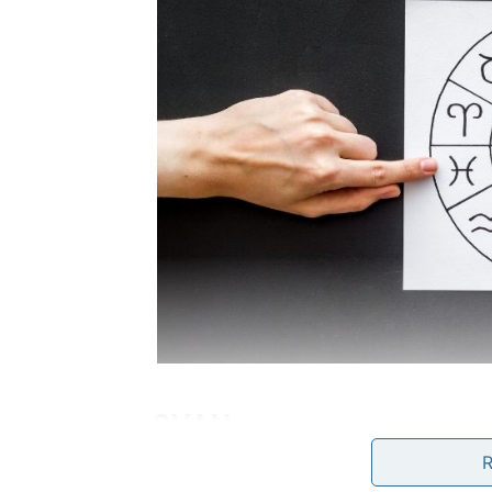
OVAN
Jun vam donosi mnogo uzbuđenja i flerta.