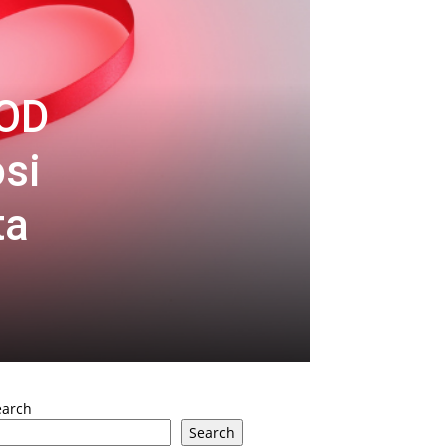
OD
si
ta
earch
Search