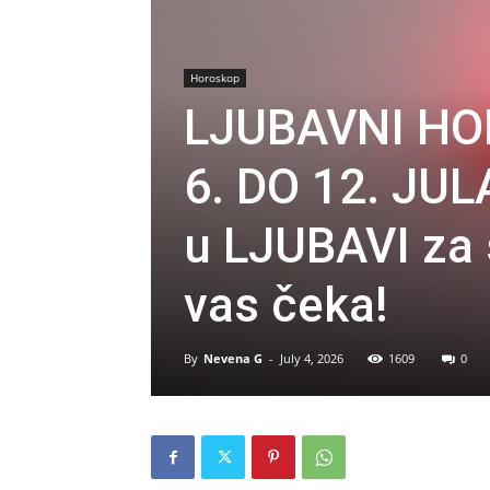
Horoskop
LJUBAVNI HO
6. DO 12. JUL
u LJUBAVI za s
vas čeka!
By
Nevena G
-
July 4, 2026
1609
0