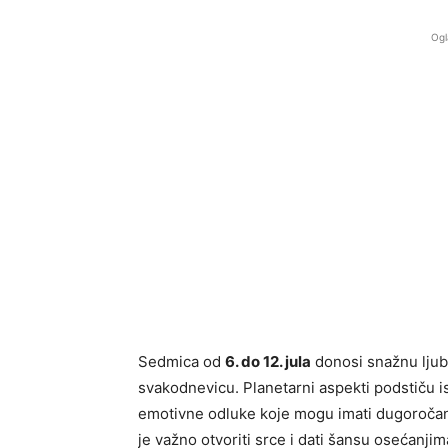
Ogl
Sedmica od
6. do 12. jula
donosi snažnu ljub
svakodnevicu. Planetarni aspekti podstiču 
emotivne odluke koje mogu imati dugoročan 
je važno otvoriti srce i dati šansu osećanji