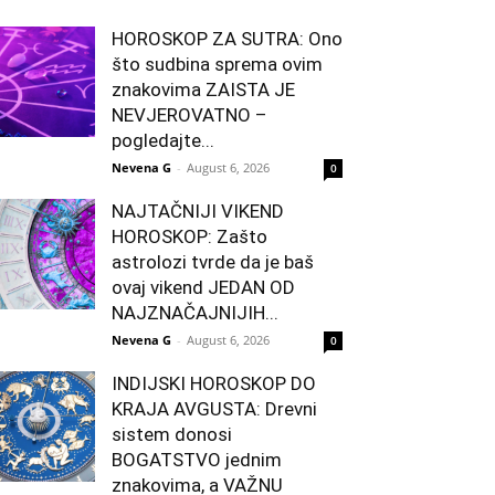
HOROSKOP ZA SUTRA: Ono
što sudbina sprema ovim
znakovima ZAISTA JE
NEVJEROVATNO –
pogledajte...
Nevena G
-
August 6, 2026
0
NAJTAČNIJI VIKEND
HOROSKOP: Zašto
astrolozi tvrde da je baš
ovaj vikend JEDAN OD
NAJZNAČAJNIJIH...
Nevena G
-
August 6, 2026
0
INDIJSKI HOROSKOP DO
KRAJA AVGUSTA: Drevni
sistem donosi
BOGATSTVO jednim
znakovima, a VAŽNU