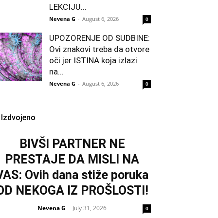
LEKCIJU...
Nevena G
-
August 6, 2026
0
UPOZORENJE OD SUDBINE:
Ovi znakovi treba da otvore
oči jer ISTINA koja izlazi
na...
Nevena G
-
August 6, 2026
0
Izdvojeno
BIVŠI PARTNER NE
PRESTAJE DA MISLI NA
VAS: Ovih dana stiže poruka
OD NEKOGA IZ PROŠLOSTI!
Nevena G
July 31, 2026
-
0