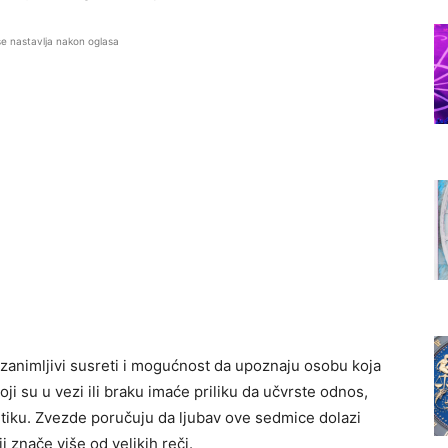
se nastavlja nakon oglasa
zanimljivi susreti i mogućnost da upoznaju osobu koja
oji su u vezi ili braku imaće priliku da učvrste odnos,
ku. Zvezde poručuju da ljubav ove sedmice dolazi
i znače više od velikih reči.