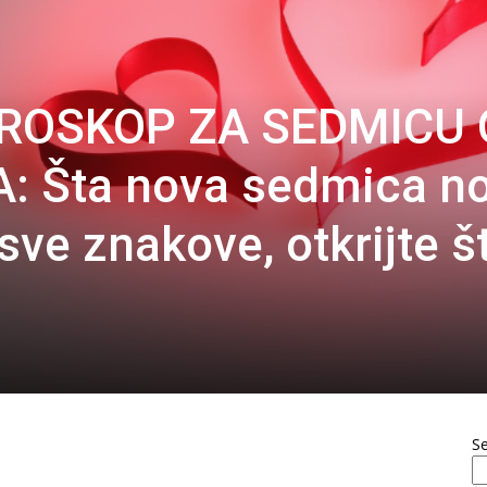
ROSKOP ZA SEDMICU 
A: Šta nova sedmica no
ve znakove, otkrijte š
S