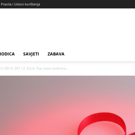
Pravila i Uslovi korištenja
RODICA
SAVJETI
ZABAVA
OD 6. DO 12. JULA: Šta nova sedmica...