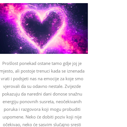
Prošlost ponekad ostane tamo gdje joj je
mjesto, ali postoje trenuci kada se iznenada
vrati i podsjeti nas na emocije za koje smo
vjerovali da su odavno nestale. Zvijezde
pokazuju da naredni dani donose snažnu
energiju ponovnih susreta, neočekivanih
poruka i razgovora koji mogu probuditi
uspomene. Neko će dobiti poziv koji nije
očekivao, neko će sasvim slučajno sresti