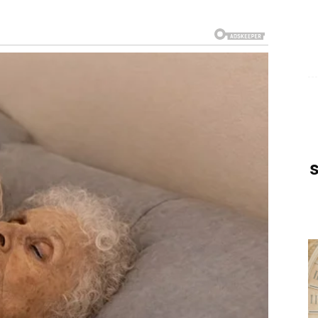
ike nego što očekuju. Partner će vas iznenaditi
e vremena.
ja će ih privući iskrenošću i vedrim duhom. Jedan
epu ljubavnu priču.
ner će pokazati koliko mu značite, a zajednički planovi
ret sa osobom koja već neko vreme razmišlja o vama.
rećnicima ove sedmice. Neočekivano poznanstvo ili