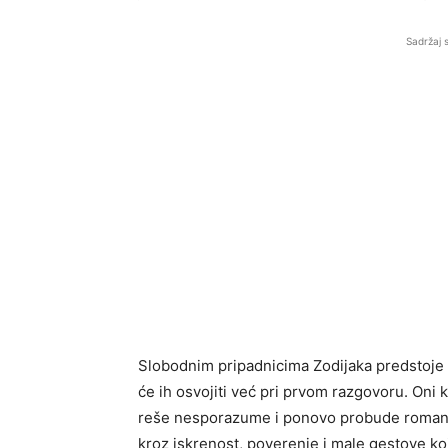
Sadržaj 
Slobodnim pripadnicima Zodijaka predstoje 
će ih osvojiti već pri prvom razgovoru. Oni k
reše nesporazume i ponovo probude romanti
kroz iskrenost, poverenje i male gestove koj