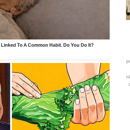
 vas potpuno iznenaditi.
sti, razumevanja i zajedničkih planova.
sigurnost. Partner će biti vaš najveći oslonac, dok
znaju osobu sa kojom će odmah osetiti posebnu
p
is
h iznenađenja. Privlačićete poglede gde god da se
okazati svoja osećanja.