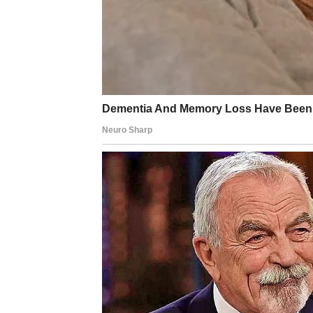
iskreno priznanje probudiće emocije koje će
Zauzeti Blizanci uživaće u mnogo više blisko
Rak
Rakovima sedmica donosi toplinu i emotivnu 
slobodni Rakovi imaju velike šanse da upo
povezanost.
Pred vama su dani puni nežnosti.
Lav
Lavovima ljubav donosi mnogo pažnje i lepi
pojavite, a jedna osoba mogla bi otvoreno p