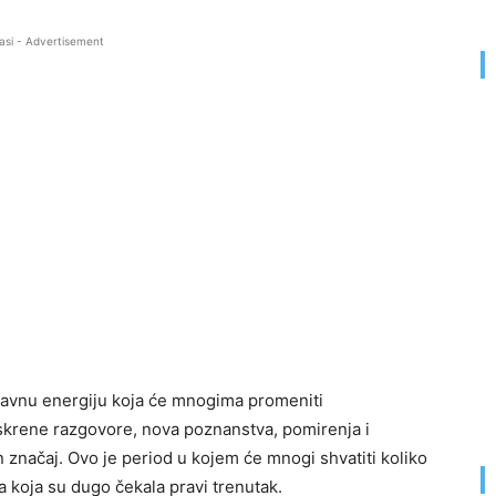
asi - Advertisement
avnu energiju koja će mnogima promeniti
iskrene razgovore, nova poznanstva, pomirenja i
značaj. Ovo je period u kojem će mnogi shvatiti koliko
ma koja su dugo čekala pravi trenutak.