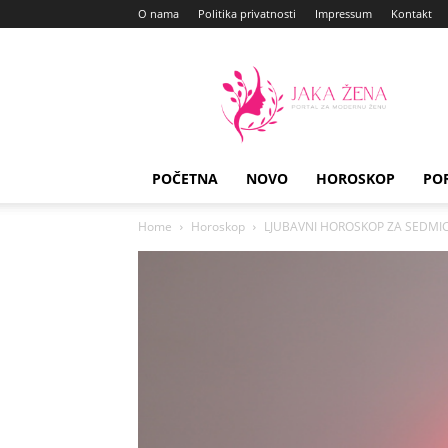
O nama
Politika privatnosti
Impressum
Kontakt
Jaka
Zena
POČETNA
NOVO
HOROSKOP
PO
Home
Horoskop
LJUBAVNI HOROSKOP ZA SEDMICU 