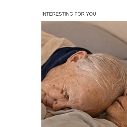
Ovnovima sedmica donosi mnogo više romant
pažnjom i željom da zajedno provedete viš
Slobodni Ovnovi mogli bi upoznati osobu ko
slučajan susret mogao bi prerasti u veoma l
Bik
Bikovima ljubav donosi sigurnost i mir. Part
dodatno će učvrstiti vaš odnos.
Ako ste slobodni, moguća je poruka ili sus
Blizanci
Blizanci će biti među najvećim ljubavnim s