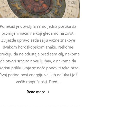
Ponekad je dovoljna samo jedna poruka da
promijeni način na koji gledamo na život.
Zvijezde upravo sada šalju važne znakove
svakom horoskopskom znaku. Nekome
oručuju da ne odustaje pred sam cilj, nekome
da otvori srce za novu ljubav, a nekome da
koristi priliku koja se neće ponoviti tako brzo.
Ovaj period nosi energiju velikih odluka i još
većih mogućnosti. Pred...
Read more