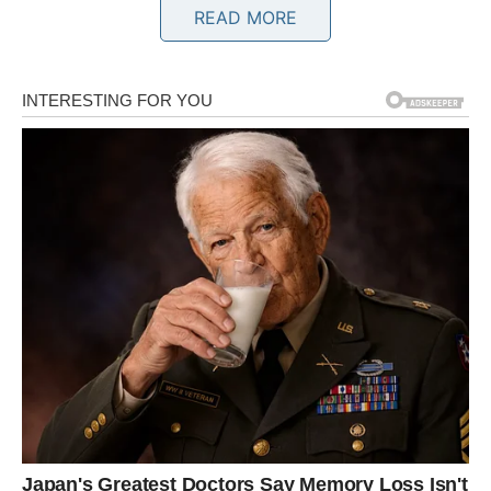
ili prilika da pokažete liderstvo može se pojaviti iznenada.
READ MORE
Važno je da ne reagujete impulsivno, već strateški.
Finansije se stabilizuju kroz pametne odluke.
BIK
Ljubav
Pred vama je stabilan, ali emotivno dubok period. Ako ste
u vezi, odnos se učvršćuje kroz konkretne planove.
Slobodni Bikovi mogu ući u odnos koji počinje polako, ali
ima ozbiljan potencijal.
Posao
Na poslu dolazi sigurnost. Moguće je priznanje za vaš
trud ili dogovor koji donosi dugoročnu stabilnost.