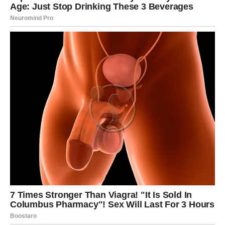
Finansijski period je povoljan, ali bez naglih rizika.
BLIZANCI
Ljubav
Ljubav donosi dinamiku. Moguće su dve opcije ili dve
osobe između kojih birate. Ako ste zauzeti, odnos prolazi
kroz fazu otvorene komunikacije. Slobodni Blizanci
privlače pažnju gde god se pojave.
Posao
Poslovno, dolaze pregovori, razgovori i nove ideje. Vaša
sposobnost prilagođavanja donosi uspeh. Finansije se
popravljaju kroz dodatni angažman.