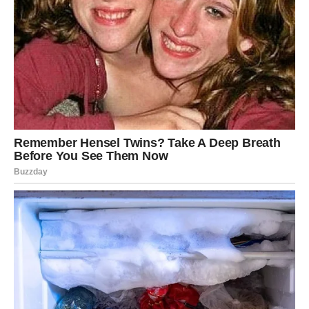
Device ulaze u fazu ozbiljnih odluka. Odnos koji nema
stabilnost može doći do preispitivanja. Slobodne Device
privlače osobu koja želi sigurnost, a ne avanturu.
Posao
Na poslu dolazi rešavanje dugogodišnjeg problema.
Moguće je unapređenje kroz trud i disciplinu. Finansije
se popravljaju kroz racionalno planiranje.
VAGA
Ljubav
Vage ulaze u emotivno skladan period. Moguće je
pomirenje ili nova šansa u postojećem odnosu. Slobodne
Vage imaju priliku za sudbinski susret.