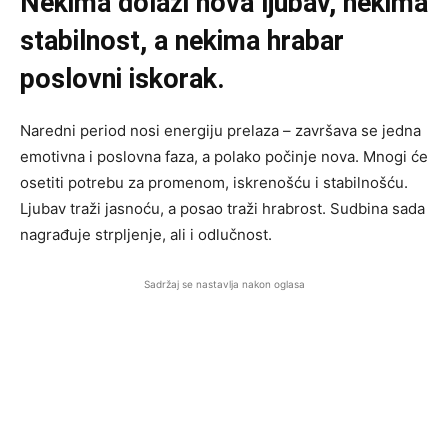
Nekima dolazi nova ljubav, nekima
stabilnost, a nekima hrabar
poslovni iskorak.
Naredni period nosi energiju prelaza – završava se jedna
emotivna i poslovna faza, a polako počinje nova. Mnogi će
osetiti potrebu za promenom, iskrenošću i stabilnošću.
Ljubav traži jasnoću, a posao traži hrabrost. Sudbina sada
nagrađuje strpljenje, ali i odlučnost.
Sadržaj se nastavlja nakon oglasa