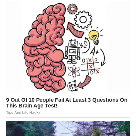
RAK
Ljubav
Emotivno, dolazi period produbljivanja odnosa. Ako ste u
vezi, moguće je planiranje budućnosti. Ako ste slobodni,
neko iz prošlosti može se ponovo pojaviti. Intuicija će
vam jasno pokazati koga da zadržite.
Posao
Poslovno, sledi stabilizacija. Možda nećete videti brze
rezultate, ali trud se isplati. Finansije zahtevaju oprez i
planiranje.
LAV