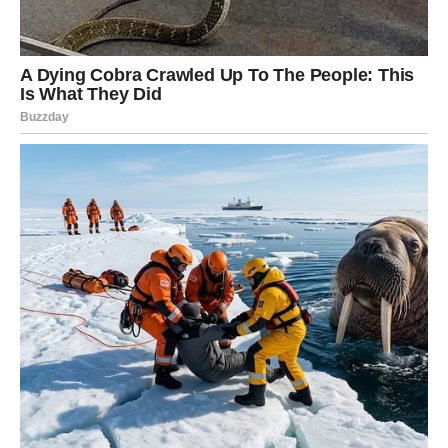
Na poslu dolazi prilika za preokret. Moguća je promena
pravca ili nova ponuda. Finansijski period može doneti
iznenadni dobitak.
STRELAC
Ljubav
Strelčevi ulaze u period spontanosti. Moguć je
neočekivan susret ili obnova strasti u vezi. Slobodni
Strelčevi mogu upoznati osobu kroz putovanje ili posao.
Posao
Poslovno, dolazi nova ideja ili projekat. Bićete puni
energije. Finansije rastu kroz hrabre poteze.