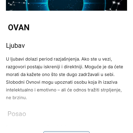
OVAN
Ljubav
U ljubavi dolazi period razjašnjenja. Ako ste u vezi,
razgovori postaju iskreniji i direktniji. Moguće je da ćete
morati da kažete ono što ste dugo zadržavali u sebi.
Slobodni Ovnovi mogu upoznati osobu koja ih izaziva
intelektualno i emotivno – ali će odnos tražiti strpljenje,
ne brzinu.
Posao
Poslovno, ulazite u fazu inicijative. Nova ponuda, projekat