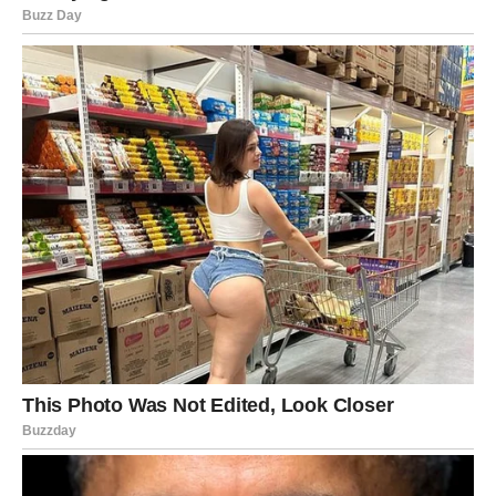
Posao
Na poslu dolazi konkretan napredak. Mogući su novi
ugovori ili stabilniji prihodi. Vaš trud konačno donosi
rezultate.
VODOLIJA
Ljubav
Vodolije doživljavaju emotivno buđenje. Moguće je
iznenadno zaljubljivanje. U vezi dolazi do iskrenog
razgovora koji produbljuje odnos.
Posao
Na poslu dolazi kreativna faza. Nova ideja može doneti