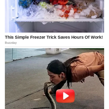
Posao
Poslovno dolazi balans – rešavanje konflikta ili uspešan
dogovor. Finansije se stabilizuju, ali izbegavajte
nepotrebne troškove.
ŠKORPIJA
Ljubav
Intenzitet raste. Odnos može postati dublji ili doći do
razotkrivanja istine. Slobodne Škorpije privlače
misterioznu osobu.
Posao