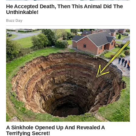
JARAC
Ljubav
Jarčevi ulaze u stabilan period. Partner pokazuje
ozbiljnost. Ako ste slobodni, dolazi osoba koja želi
dugoročnu vezu.