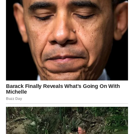
dodatni prihod. Finansijski period je povoljan, ali zahteva
fokus.
RIBE
Ljubav
Ribe ulaze u romantičan period. Ako ste u vezi, odnos
postaje nežniji. Slobodne Ribe mogu započeti karmičku
vezu.
Posao
Poslovno, dolazi prilika da pokažete talenat. Moguće je
priznanje ili ponuda koja vam daje više slobode. Finansije
se postepeno popravljaju.