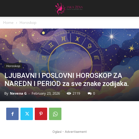
Home
Horoskop
Horoskop
LJUBAVNI I POSLOVNI HOROSKOP ZA
NAREDN I PERIOD za sve znake zodijaka.
By
Nevena G
-
February 23, 2026
2119
0
Oglasi - Advertisement