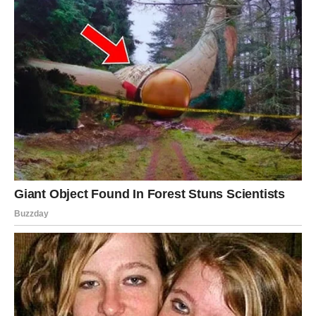
Ljubav
Lavovima dolazi romantičan period. Strast se vraća, a
slobodni Lavovi mogu započeti vezu koja brzo napreduje.
Ako ste u vezi, partner pokazuje više pažnje nego ranije.
Posao
Na poslu dolazi prilika za napredovanje ili priznanje. Vaša
harizma sada radi za vas. Finansijski je moguć bonus ili
dodatni prihod.
DEVICA
Ljubav