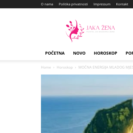
O nama
Politika privatnosti
Impressum
Kontakt
Jaka
Zena
POČETNA
NOVO
HOROSKOP
PO
Home
Horoskop
MOĆNA ENERGIJA MLADOG MJESECA 