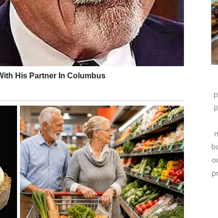
 među njima može biti ključ njihove buduće sreće.
ogađaji. Slobodni Blizanci mogli bi upoznati osobu koja će
 razmišljanja. Privlačnost će biti snažna, ali ono što
u osobu poznaju mnogo duže nego što je to zaista
p
period iskrenijih razgovora i boljeg razumijevanja.
p
azuma sada se mogu riješiti mnogo lakše nego ranije.
m
ihov pogled na život. Počinju shvaćati da ne moraju
b
 je da vjeruju vlastitoj intuiciji, jer ih ona vodi prema
o
p
 SE VRATA NOVIH