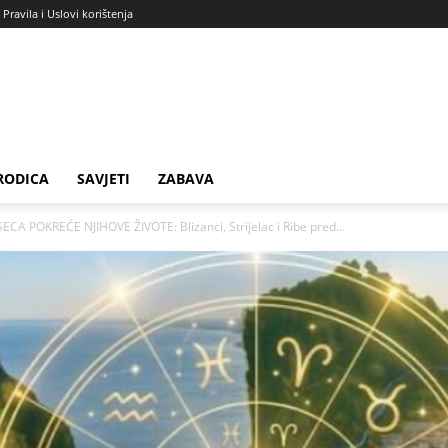
Pravila i Uslovi korištenja
RODICA
SAVJETI
ZABAVA
POKREĆE NJIHOVE ŽIVOTE: Blizanci, Strijelac i Ribe pred...