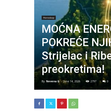
Horoskop
MOĆNA ENER
POKREĆE NJIH
Strijelac i Rib
preokretima!
By
Nevena G
-
June 14, 2026
2797
0