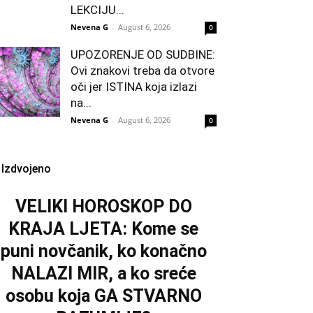
LEKCIJU...
Nevena G
-
August 6, 2026
0
UPOZORENJE OD SUDBINE:
Ovi znakovi treba da otvore
oči jer ISTINA koja izlazi
na...
Nevena G
-
August 6, 2026
0
Izdvojeno
VELIKI HOROSKOP DO
KRAJA LJETA: Kome se
puni novčanik, ko konačno
NALAZI MIR, a ko sreće
osobu koja GA STVARNO