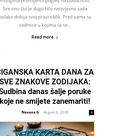
mnogima promijeniti pogled na budućnost.
Sve ono što je dugo bilo neizvjesno sada
polako dobija svoj pravi oblik. Pred vama su
sedmice u kojima će se...
Read more
CIGANSKA KARTA DANA ZA
SVE ZNAKOVE ZODIJAKA:
Sudbina danas šalje poruke
koje ne smijete zanemariti!
Nevena G
August 6, 2026
-
0