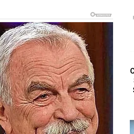
E DA POČNU NOVO POGLAVLJE
naca, zbog čega će oni njegovu energiju osjetiti
eriod u kojem će se otvoriti brojne mogućnosti za
rati.
ećali da stoje na raskršću. Pojavljivala su se pitanja
 morali donijeti često su ih ostavljale u nedoumici.
razjasniti.
razgovor ili kontakt koji će imati mnogo veći značaj
učuju da Blizanci trebaju obratiti pažnju na sve