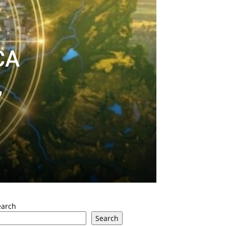
CA
,
earch
Search