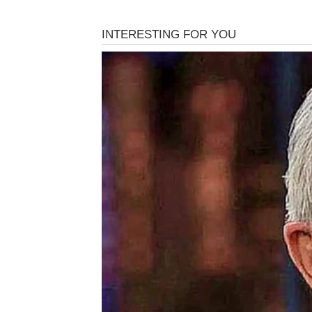
BLIZANCI – VRIJEME J
Mladi Mjesec nalazi se upravo u znaku Bliza
snažnije nego bilo ko drugi. Pred njima je p
promjene, ali i prilike koje ne bi smjeli ignori
Mnogi Blizanci su u prethodnim mjesecima osj
na koja nisu imali odgovore, a odluke koje su
Sada dolazi vrijeme kada će se mnoge stvari 
Na poslovnom planu moguća je nova ponuda, 
nego što će se u početku činiti. Zvijezde por