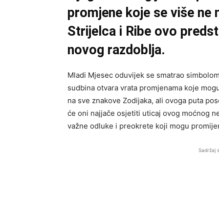
promjene koje se više ne 
Strijelca i Ribe ovo pred
novog razdoblja.
Mladi Mjesec oduvijek se smatrao simbolom n
sudbina otvara vrata promjenama koje mogu 
na sve znakove Zodijaka, ali ovoga puta pose
će oni najjače osjetiti uticaj ovog moćnog n
važne odluke i preokrete koji mogu promijeni
Sadržaj 