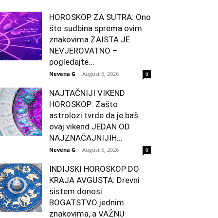
HOROSKOP ZA SUTRA: Ono
što sudbina sprema ovim
znakovima ZAISTA JE
NEVJEROVATNO –
pogledajte...
Nevena G
-
August 6, 2026
0
NAJTAČNIJI VIKEND
HOROSKOP: Zašto
astrolozi tvrde da je baš
ovaj vikend JEDAN OD
NAJZNAČAJNIJIH...
Nevena G
-
August 6, 2026
0
INDIJSKI HOROSKOP DO
KRAJA AVGUSTA: Drevni
sistem donosi
BOGATSTVO jednim
znakovima, a VAŽNU