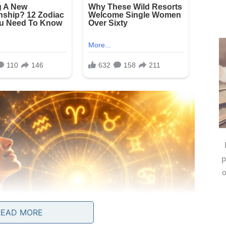
p
o
READ MORE