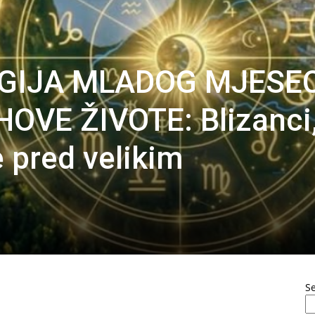
GIJA MLADOG MJESE
OVE ŽIVOTE: Blizanci
e pred velikim
S