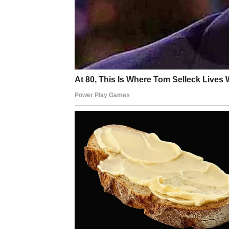
informacije koje dolaze do njih, jer upravo
Kada je riječ o ljubavi, slijede zanimljivi d
ih osvojiti inteligencijom, humorom i načinom
će ih posebno iznenaditi jeste osjećaj da t
slučaj.
Blizanci koji su već u vezi ili braku ulaze u 
Mnogi problemi koji su nastali zbog nespor
Najveća promjena za Blizance dolazi kroz nj
stalno sumnjati u sebe i svoje odluke. Vrijeme
nečemu mnogo boljem.
STRIJELAC – OTVARAJU
MOGUĆNOSTI