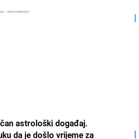
asi - Advertisement
ičan astrološki događaj.
uku da je došlo vrijeme za