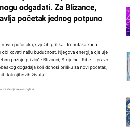
mogu odgađati. Za Blizance,
stavlja početak jednog potpuno
ovih početaka, svježih prilika i trenutaka kada
oblikovati našu budućnost. Njegova energija djeluje
bnu pažnju privlače Blizanci, Strijelac i Ribe. Upravo
ebeskog događaja koji donosi priliku za novi početak,
ti tok njihovih života.
se nastavlja nakon oglasa