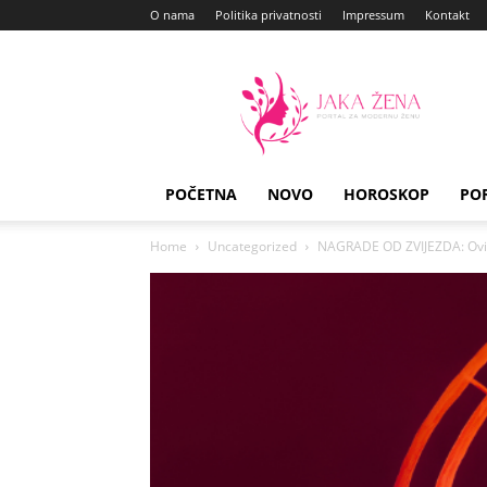
O nama
Politika privatnosti
Impressum
Kontakt
Jaka
Zena
POČETNA
NOVO
HOROSKOP
PO
Home
Uncategorized
NAGRADE OD ZVIJEZDA: Ovi 