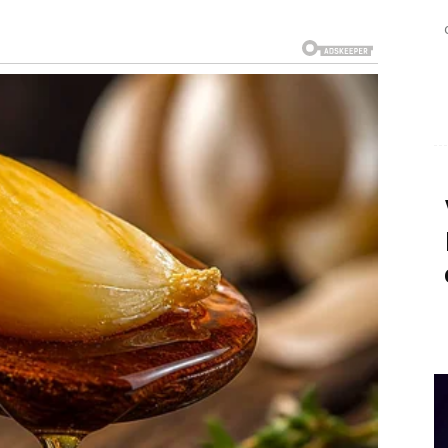
en rad uvijek isplati.
ženi trud
urnosti.
i vašu dobrotu i pažnju.
avali drugima
i.