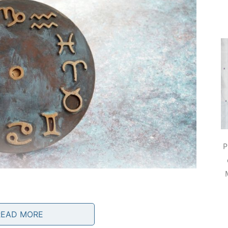
P
READ MORE
ada za sav trud koji su ulagali.