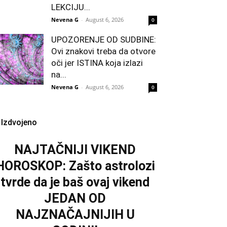
LEKCIJU...
Nevena G
-
August 6, 2026
0
UPOZORENJE OD SUDBINE:
Ovi znakovi treba da otvore
oči jer ISTINA koja izlazi
na...
Nevena G
-
August 6, 2026
0
Izdvojeno
NAJTAČNIJI VIKEND
HOROSKOP: Zašto astrolozi
tvrde da je baš ovaj vikend
JEDAN OD
NAJZNAČAJNIJIH U