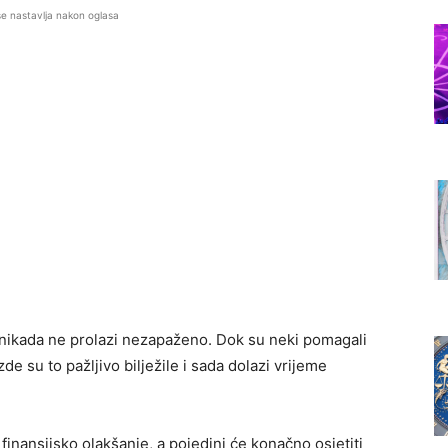
se nastavlja nakon oglasa
nikada ne prolazi nezapaženo. Dok su neki pomagali
zde su to pažljivo bilježile i sada dolazi vrijeme
finansijsko olakšanje, a pojedini će konačno osjetiti