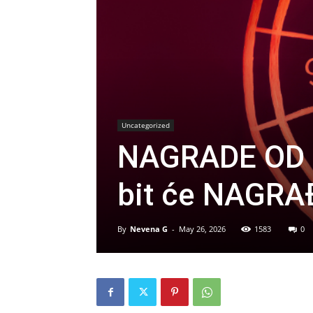
Uncategorized
NAGRADE OD Z
bit će NAGRAĐ
By
Nevena G
-
May 26, 2026
1583
0