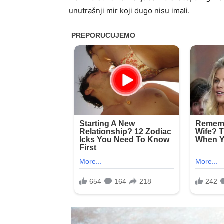
unutrašnji mir koji dugo nisu imali.