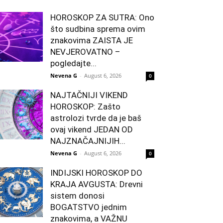
HOROSKOP ZA SUTRA: Ono
što sudbina sprema ovim
znakovima ZAISTA JE
NEVJEROVATNO –
pogledajte...
Nevena G
-
August 6, 2026
0
NAJTAČNIJI VIKEND
HOROSKOP: Zašto
astrolozi tvrde da je baš
ovaj vikend JEDAN OD
NAJZNAČAJNIJIH...
Nevena G
-
August 6, 2026
0
INDIJSKI HOROSKOP DO
KRAJA AVGUSTA: Drevni
sistem donosi
BOGATSTVO jednim
znakovima, a VAŽNU