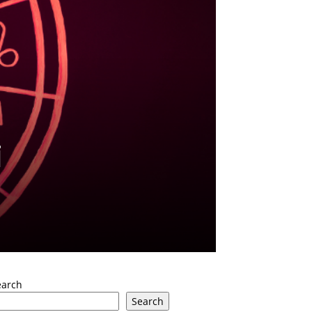
i
earch
Search