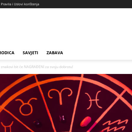
Pravila i Uslovi korištenja
RODICA
SAVJETI
ZABAVA
znakovi bit će NAGRAĐENI za svoju dobrotu!