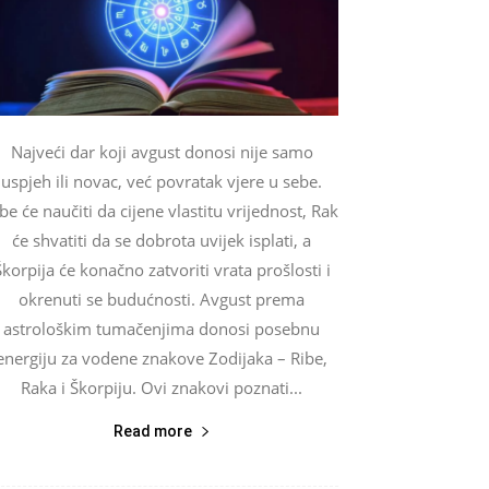
Najveći dar koji avgust donosi nije samo
uspjeh ili novac, već povratak vjere u sebe.
be će naučiti da cijene vlastitu vrijednost, Rak
će shvatiti da se dobrota uvijek isplati, a
Škorpija će konačno zatvoriti vrata prošlosti i
okrenuti se budućnosti. Avgust prema
astrološkim tumačenjima donosi posebnu
energiju za vodene znakove Zodijaka – Ribe,
Raka i Škorpiju. Ovi znakovi poznati...
Read more