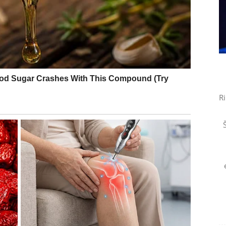
a vas iskreno raduje.
šku koju dugo čekate.
Ri
da ovog perioda.
raća kroz ljubav, sreću i unutrašnji mir.