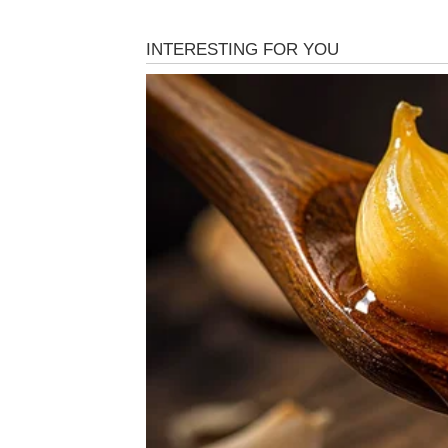
Jedna prilika sada vam vraća vjeru da se pošt
Sudbina vam konačno vraća ulo
Pred vama su veoma važni trenuci.
BIK
Bikovima dolazi emotivna sreća i osjećaj sig
Jedna osoba sada vam pokazuje koliko cijen
Ljubav vam vraća ono što ste d
Pred vama su veoma nježni i posebni trenuc