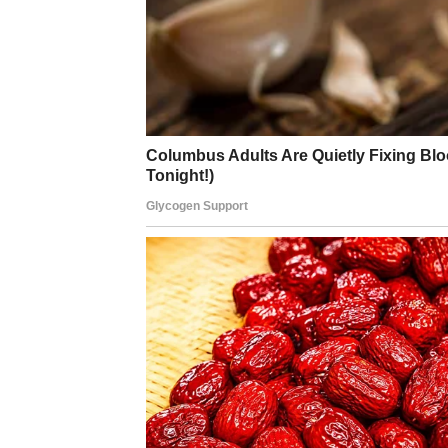
BLIZANCI
Zvijezde vam donose neočekivanu vijest koj
Moguće je da ćete dobiti priznanje ili podr
Dobrota vam otvara nova vrata
Pred vama su veoma uzbudljivi trenuci.
RAK
Rakovi su među najvećim miljenicima zvijez
Sve ono što ste davali drugima sada vam se v