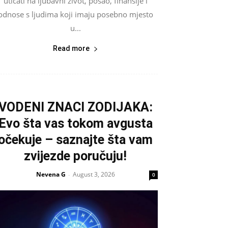
uticati na ljubavni život, posao, finansije i
odnose s ljudima koji imaju posebno mjesto
u...
Read more
VODENI ZNACI ZODIJAKA:
Evo šta vas tokom avgusta
očekuje – saznajte šta vam
zvijezde poručuju!
Nevena G
August 3, 2026
-
0