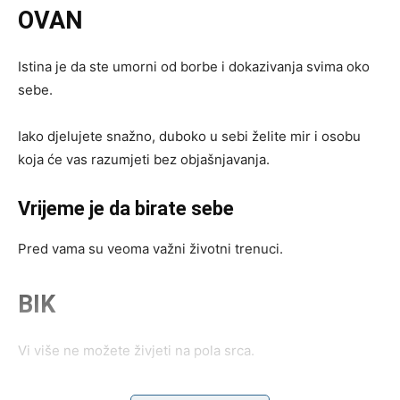
OVAN
Istina je da ste umorni od borbe i dokazivanja svima oko
sebe.
Iako djelujete snažno, duboko u sebi želite mir i osobu
koja će vas razumjeti bez objašnjavanja.
Vrijeme je da birate sebe
Pred vama su veoma važni životni trenuci.
BIK
Vi više ne možete živjeti na pola srca.
Zvijezde pokazuju da vas očekuje odluka koja mijenja