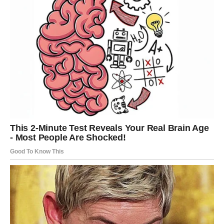
DJEVICA
Previše razmišljate i često krijete emocije čak i od sebe.
Zvijezde vam poručuju da će jedna osoba uskoro
probuditi osjećaje koje više nećete moći ignorisati.
Srce traži ono što razum ne može
objasniti
Pred vama su veoma posebni trenuci.
VAGA
Istina je da vam nedostaje ljubav koja donosi mir.