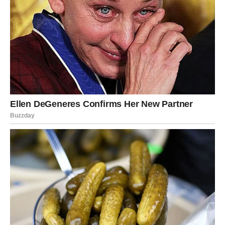
Vi više ne želite igre i neiskrene odnose – sada želite
nešto stvarno i trajno.
Sudbina vam šalje pravu osobu
Pred vama su trenuci koje ćete dugo pamtiti.
ŠKORPIJA
Zvijezde pokazuju da krijete emocije mnogo dublje nego
što drugi misle.
Jedna istina uskoro izlazi na vidjelo i potpuno mijenja vaš
pogled na jednu osobu.
Sve što je skriveno sada postaje jasno