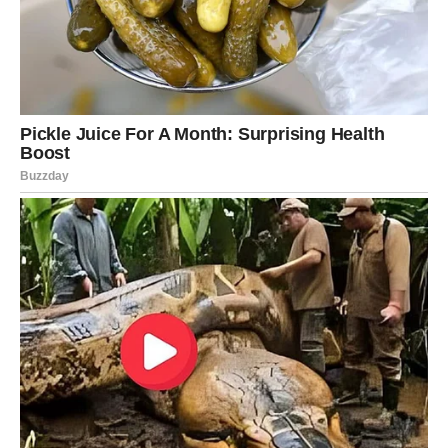
Pred vama su veoma snažni trenuci.
STRIJELAC
Istina je da ste umorni od pretvaranja da vam je svejedno.
Jedna osoba vam je mnogo važnija nego što želite
priznati.
Ljubav vam vraća vjeru u sreću
Pred vama su veoma lijepi trenuci.
JARAC
Vi ste dugo nosili teret svega sami.