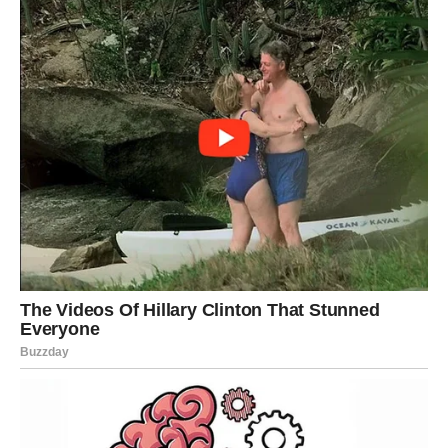
obećanja.
Sada dolazi vrijeme kada ćete tačno znati kome možete
vjerovati.
Vrijeme velikih pobjeda i istine
Pred vama su veoma važni trenuci.