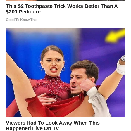
Neočekivano postaje vaša nova
stvarnost
Pred vama su veoma posebni trenuci.
RIBE
Vi ste davali ljubav čak i onda kada je niko nije znao
cijeniti.
Zvijezde sada potvrđuju da dolazi osoba koja će vas
voljeti upravo onako kako ste oduvijek željeli.
Duša konačno pronalazi svoju sreću
Pred vama su trenuci puni topline i ljubavi.