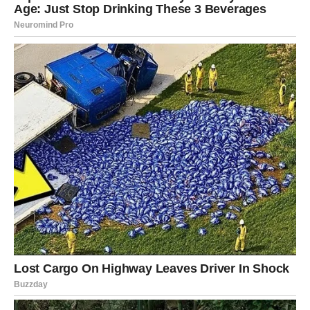
Pred vama su veoma uzbudljivi trenuci.
RAK
Vi ste mnogo više propatili nego što iko zna.
Zvijezde sada potvrđuju da dolazi period tokom kojeg
konačno prestajete nositi teret prošlosti.
Sudbina vam vraća osmijeh
Pred vama su veoma nježni i sudbinski trenuci.
LAV
Istina je da vas više ne zanimaju površni odnosi i lažna