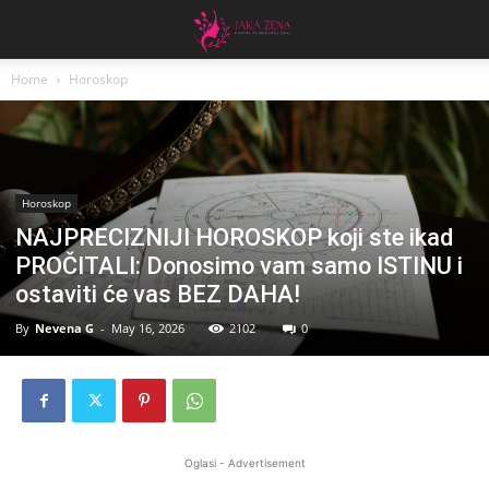
Home
Horoskop
Horoskop
NAJPRECIZNIJI HOROSKOP koji ste ikad
PROČITALI: Donosimo vam samo ISTINU i
ostaviti će vas BEZ DAHA!
By
Nevena G
-
May 16, 2026
2102
0
Oglasi - Advertisement