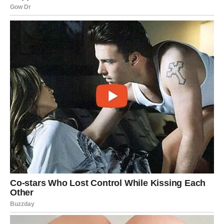
Najprecizniji horoskop donosi istinu koju mnogi znakovi
već dugo osjećaju, ali je nisu mogli objasniti riječima.
Posebno će snažne promjene osjetiti Rakovi, Vage i Ribe
kojima zvijezde šalju ljubav, olakšanje i osjećaj da život
konačno počinje imati smisla.
Ovo je period tokom kojeg univerzum pokazuje da prava
istina uvijek pronađe put do srca – čak i onda kada
pokušavamo pobjeći od nje.