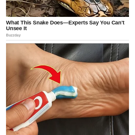
Zvijezde sada pokazuju da dolazi period tokom kojeg
konačno dobijate podršku, mir i sigurnost koje
zaslužujete.
Život vam vraća ravnotežu
Pred vama su veoma važni trenuci sreće.
VODOLIJA
Istina je da osjećate da vam život sprema veliku
promjenu.
I niste pogriješili – jedna vijest ili osoba uskoro potpuno
mijenjaju vašu budućnost.