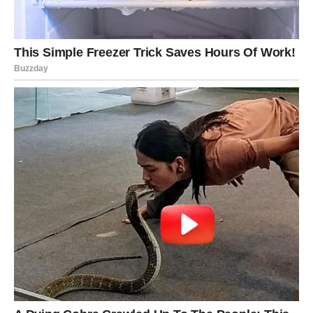
STRIJELAC
Uvijek gledate naprijed, ali ponekad i vi osjetite umor od
stalnog traganja za nečim boljim.
Zvijezde pokazuju da se jedna velika želja približava
ostvarenju.
Istina koju trebate čuti
Sreća koju tražite možda je već bliže nego što mislite.
JARAC
Nosite mnogo odgovornosti i rijetko pokazujete koliko
vam je teško.