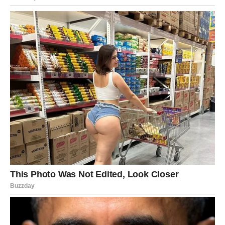
Ne mijenjajte se da biste se uklopili.
RIBE
NAJDUBLJA ISTINA OD SVIH
Ribe su znak koji najčešće krije vlastite emocije iza
osmijeha. Dajete mnogo ljubavi, razumijevanja i podrške,
ali rijetko tražite isto zauzvrat.
Istina je da ste se umorili od čekanja da vas neko vidi
onako kako vi vidite druge. Umorili ste se od toga da
budete jaki kada biste ponekad željeli samo da vas neko
zagrli i kaže da će sve biti u redu.
Zvijezde pokazuju da ulazite u period u kojem više
nećete morati dokazivati svoju vrijednost. Ljudi koji vas