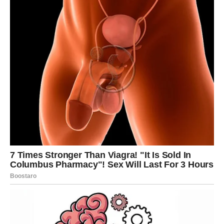
RAK
Vaše srce još uvijek nosi tragove starih razočaranja. Iako
ste nastavili dalje, neke uspomene i dalje imaju moć da
vas zabole.
Ali zvijezde pokazuju da ulazite u period iscjeljenja.
Istina koju trebate čuti
Ne morate zaboraviti da biste nastavili živjeti.
LAV
Istina je da vam priznanje znači više nego što želite
priznati.