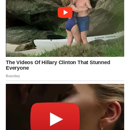
znakove koji su dali mnogo više nego što su tražili
zauzvrat i kojima sudbina polako vraća ravnotežu.
Ponekad horoskop nije tu da predvidi budućnost.
Ponekad je tu da vas podsjeti na istinu koju ste cijelo
vrijeme znali duboko u sebi.