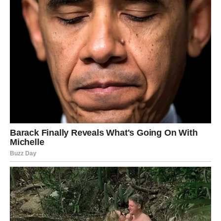
zaista cijene počeće to pokazivati djelima, a ne riječima.
Ono što dolazi neće riješiti sve probleme preko noći, ali
će vam vratiti vjeru da dobre stvari zaista dolaze onima
koji nisu izgubili srce.
Istina koju trebate čuti
Niste zaboravljeni. Niti od ljudi, niti od sudbine.
Najveća istina koju zvijezde žele poručiti svakom znaku
jeste da se mnoge bitke vode u tišini i da ljudi često nose
mnogo više nego što pokazuju svijetu. Nema savršenih
života, ali postoje periodi kada se stvari počnu slagati na
svoje mjesto.
Posebno snažne poruke sada stižu za
Ribe
,
Vagu
i
Jarca
,