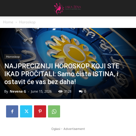
Home
Horoskop
Horoskop
NAJPRECIZNIJI HOROSKOP KOJI STE
IKAD PROČITALI: Samo čista ISTINA, i
ostavit će vas bez daha!
By
Nevena G
-
June 15, 2026
3128
0
Oglasi - Advertisement