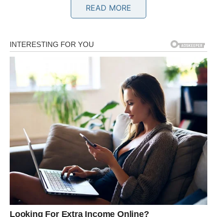
READ MORE
U narednom periodu shvatićete da ne morate sve
rješavati sami. Pomoć dolazi onda kada joj dozvolite da
uđe u vaš život.
Istina koju trebate čuti
Niste slabi ako ponekad zastanete.
BIK
Već dugo čekate da se jedna situacija promijeni.
Ponašate se strpljivo, ali duboko u sebi pitate se da li će
trud ikada biti nagrađen.
Zvijezde pokazuju da će odgovor doći, ali ne na način koji
očekujete.