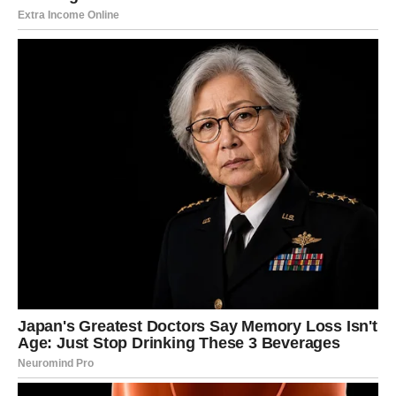
Istina koju trebate čuti
Neke stvari kasne samo zato što dolaze u boljem obliku.
BLIZANCI
Često uvjeravate druge da je sve u redu, iako vam misli
ne daju mira.
Pred vama je period u kojem ćete konačno dobiti odgovor
na pitanje koje vas dugo prati.
Istina koju trebate čuti
Nije svaka bitka vrijedna vaše energije.