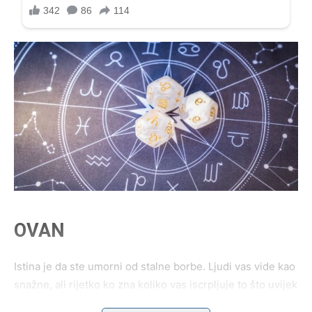
OVAN
Istina je da ste umorni od stalne borbe. Ljudi vas vide kao
snažne, ali rijetko ko zna koliko vas iscrpljuje to što uvijek
morate biti prvi, najhrabriji i najodlučniji.