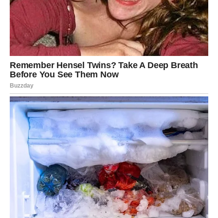
ŠKORPIJA
Duboko u sebi još uvijek nosite pitanje na koje nikada
niste dobili odgovor.
Naredni period donosi istinu koju ste dugo čekali.
Istina koju trebate čuti
Ono što vas je povrijedilo ne određuje vašu budućnost.