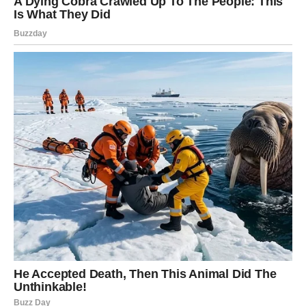
Ali univerzum vidi svaki vaš napor i sprema nagradu za
vašu ustrajnost.
Istina koju trebate čuti
Ne morate sve zaslužiti kroz patnju.
VODOLIJA
Često se osjećate drugačije od ljudi oko sebe.
Upravo ta posebnost uskoro će postati vaša najveća
prednost.
Istina koju trebate čuti