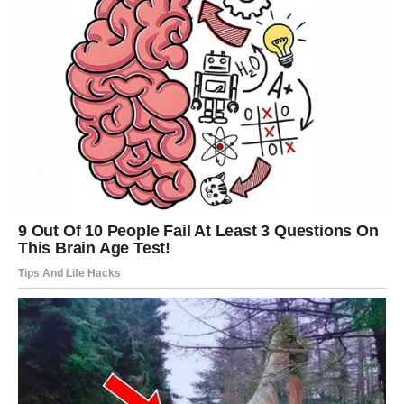
Mnogo ste dali, mnogo radili i sada dolazi vrijeme kada će
drugi konačno vidjeti vašu vrijednost.
Istina koju trebate čuti
Nema potrebe da dokazujete ono što već jeste.
DJEVICA
Previše razmišljate o stvarima koje ne možete
kontrolisati.
Zvijezde vam donose lekciju koja će vas naučiti da
ponekad treba pustiti život da sam pronađe svoj tok.
Istina koju trebate čuti