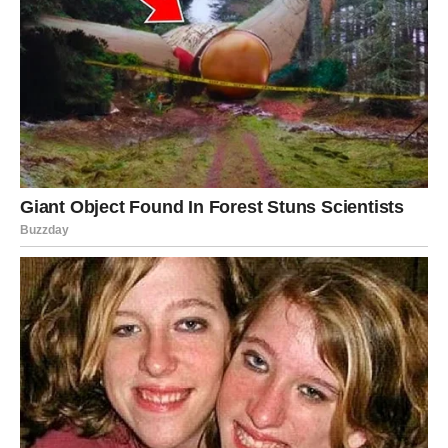
Neće sve krenuti po planu – i upravo u tome je ljepota.
VAGA
Godinama pokušavate održati mir čak i onda kada vas to
košta vlastite sreće.
Sada dolazi period u kojem ćete konačno početi birati
sebe.
Istina koju trebate čuti
Niste odgovorni za tuđu sreću.