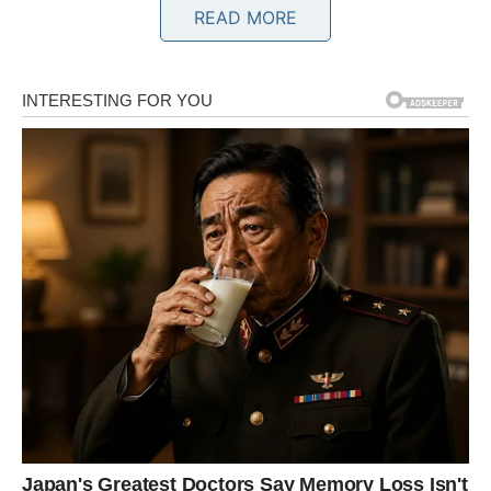
Poruka zvijezda
READ MORE
Ne sumnjajte u ono što ste gradili.
Stabilnost vam dolazi u susret
Pred vama su lijepi trenuci.
BLIZANCI
Neočekivan razgovor donosi odgovore koje dugo tražite.
Neko vam otkriva informaciju koja mijenja pogled na
jednu važnu situaciju.
Poruka zvijezda