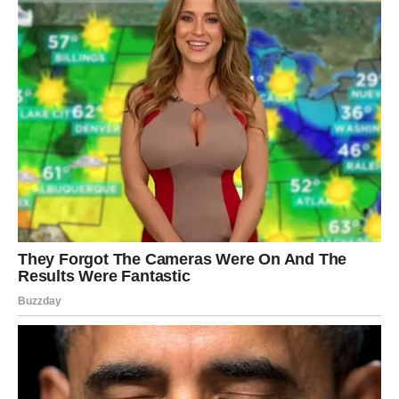
svakodnevnih događaja. Zvijezde pokazuju da će se
pojaviti prilike, susreti i vijesti koje mogu promijeniti
raspoloženje, planove pa čak i životni pravac.
Najviše će se izdvojiti
Vage, Škorpije i Vodolije
, kojima
sudbina sprema iznenađenja kakva se ne događaju često.
Ponekad su najveće promjene upravo one koje nismo
planirali. Upravo takvu igru sudbine donose naredna 48
sata.