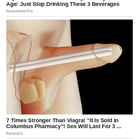
Pažljivo slušajte svaku riječ.
Istina dolazi kada je najpotrebnija
Pred vama su zanimljivi dani.
RAK
Ljubavna energija prati vas jače nego inače.
Moguća je poruka ili susret koji vraća osmijeh na vaše
lice.
Poruka zvijezda
Otvorite srce bez straha.