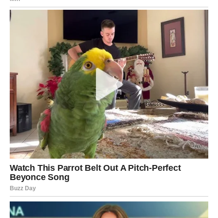
RIBE
Intuicija vas vodi prema pravim odlukama.
Naredna 48 sata donose vam osjećaj da se stvari
konačno slažu na svoje mjesto.
Poruka zvijezda
Vjerujte sebi.
Duša vam pokazuje pravi put
Pred vama su emotivni trenuci.
Narednih 48 sati donose mnogo više od običnih