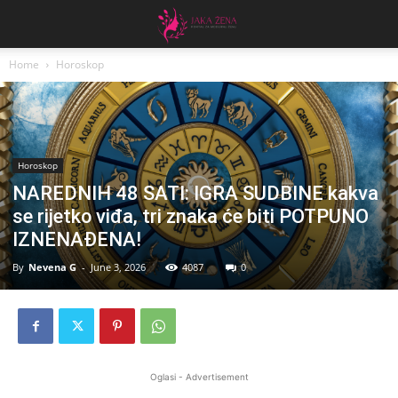
Home
Horoskop
Horoskop
NAREDNIH 48 SATI: IGRA SUDBINE kakva
se rijetko viđa, tri znaka će biti POTPUNO
IZNENAĐENA!
By
Nevena G
-
June 3, 2026
4087
0
Oglasi - Advertisement