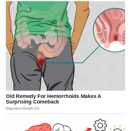
Emocije vam donose sreću
Pred vama su posebni trenuci.
LAV
Pred vama je prilika da zablistate.
Neko konačno prepoznaje vaš trud i zalaganje.
Poruka zvijezda
Ne umanjujte svoje zasluge.
Vrijeme je za priznanje