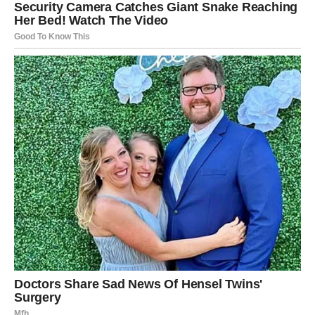
Pred vama su važni dani.
VODOLIJA
Pred vama je neočekivan preokret koji može promijeniti
planove za naredni period.
Poruka, susret ili prilika dolaze iz pravca kojem se niste
nadali.
Poruka zvijezda
Ne ignorišite znakove sudbine.
Veliko iznenađenje je veoma blizu
Pred vama su posebni trenuci.