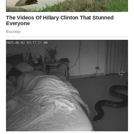
Sudbina vas vodi prema sreći
Pred vama su lijepi trenuci.
JARAC
Rezultati rada postaju vidljivi.
Konačno osjećate da se trud isplatio.
Poruka zvijezda
Nastavite putem kojim ste krenuli.
Nagrada je bliže nego što mislite