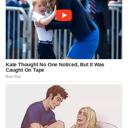
Poruka zvijezda
Ne nosite više teret koji vam ne pripada.
Mir dolazi u pravom trenutku
Pred vama su važni trenuci.
VAGA
Pred vama je susret koji bi mogao ostaviti snažan utisak.
Sudbina vam šalje osobu ili priliku koja dolazi potpuno
neočekivano.
Poruka zvijezda