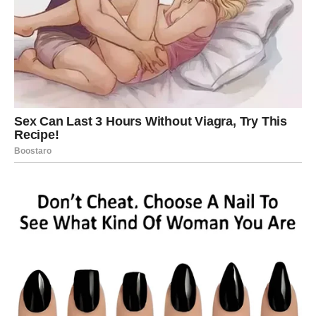
Budite otvoreni za iznenađenja.
Nova vrata se otvaraju
Pred vama su romantični trenuci.
ŠKORPIJA
Finansijska prilika pojavljuje se onda kada je najmanje
očekujete.
Ono što dolazi moglo bi biti početak mnogo boljeg
perioda.
Poruka zvijezda