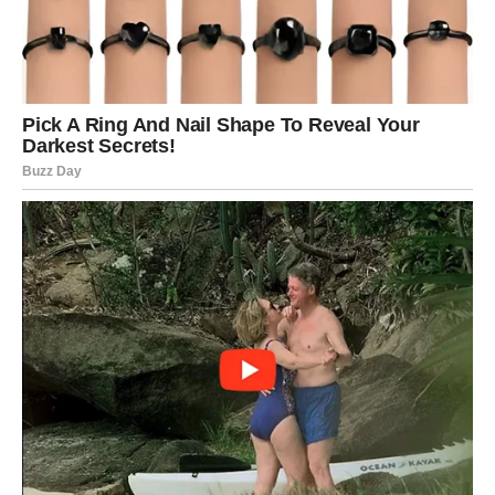
Budite spremni reagovati brzo.
Obilje vam dolazi u susret
Pred vama su snažni dani.
STRIJELAC
Nova iskustva i novi ljudi unose svježinu u vaš život.
Jedan događaj mogao bi vas potpuno iznenaditi.
Poruka zvijezda
Recite „da“ nečemu drugačijem.