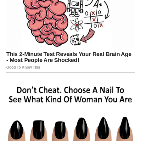
ŠKORPIJA
Pred vama je veoma snažna i strastvena energija.
Jedna osoba sada budi emocije koje više ne možete
kontrolisati.
Bit ćete suočeni sa osjećajima
koje ste pokušavali sakriti
Pred vama su veoma intenzivni trenuci.
STRIJELAC
Nova energija donosi vam mnogo spontanih događaja i
pozitivnih iznenađenja.