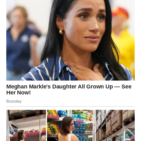
DJEVICA
Pred vama su dani tokom kojih ćete jasno vidjeti kome
možete vjerovati.
Jedna istina sada vam donosi veliko olakšanje.
Intuicija vam pokazuje ono što