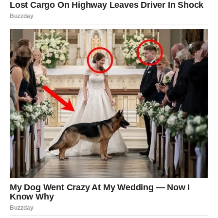
život
Pred vama su veoma posebni trenuci.
RIBE
Ribe ulaze u veoma emotivan i nježan period.
Ljubav, pažnja i osjećaj sigurnosti konačno postaju dio
vaše svakodnevice.
Duša konačno osjeća ono što joj
je nedostajalo
Pred vama su trenuci puni topline i emocija.