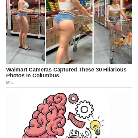
ste odbijali vidjeti
Pred vama su veoma posebni trenuci.
VAGA
Vage ulaze u veoma emotivan i sudbinski period.
Jedna osoba sada potpuno mijenja vaš pogled na ljubav i
budućnost.
Srce vam više ne može bježati od
osjećaja
Pred vama su trenuci koje ćete dugo pamtiti.