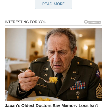
READ MORE
Jedna osoba sada više ne može skrivati osjećaje prema
vama.
Ljubav vam dolazi onda kada je
najmanje očekujete
Pred vama su veoma nježni trenuci.
BLIZANCI
Zvijezde vam donose vijest ili susret koji potpuno mijenja
vaše raspoloženje.
Moguće je da ćete konačno čuti istinu koju dugo
pokušavate saznati.