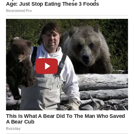
Ništa više neće ostati skriveno
Pred vama su veoma intenzivni trenuci.
RAK
Rakovi su među znakovima koji će narednih 48 sati
najjače osjetiti djelovanje sudbine.
Poslije mnogo emotivnih dilema dolazi trenutak koji vam
vraća vjeru u ljubav i sreću.
Univerzum vam šalje znak koji ne
možete ignorisati