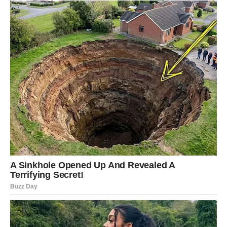
Narednih 48 sati mnogim znakovima Zodijaka donosi
događaje koje neće moći ignorisati, ali posebno će ih
osjetiti Rakovi, Vage i Škorpije kojima zvijezde šalju
sudbinske trenutke i emocije koje mijenjaju sve.
Ovo je period tokom kojeg univerzum pokazuje da neke
stvari dolaze u naš život čak i onda kada pokušavamo
pobjeći od njih.