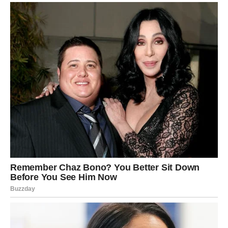
Pred vama su veoma nježni i važni trenuci.
LAV
Lavovima dolazi velika poslovna ili finansijska prilika.
Sve ono što ste dugo čekali sada konačno počinje dolaziti
na svoje mjesto.
Zvijezde vam otvaraju vrata
uspjeha
Pred vama su veoma snažni trenuci.