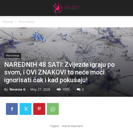
Home
Horoskop
Horoskop
NAREDNIH 48 SATI: Zvijezde igraju po
svom, i OVI ZNAKOVI to neće moći
ignorisati čak i kad pokušaju!
By
Nevena G
-
May 27, 2026
1095
0
Oglasi - Advertisement