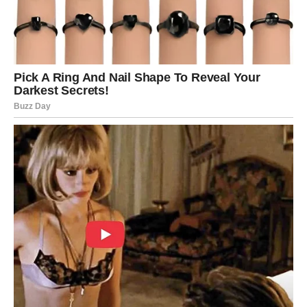
Jedna prilika sada vam može potpuno promijeniti
raspoloženje.
Sreća dolazi onda kada je
najmanje očekujete
Pred vama su veoma uzbudljivi trenuci.
JARAC
Jarčevi konačno ulaze u mnogo stabilniji i sigurniji
period.
Poslije mnogo razmišljanja dolazi osjećaj mira i jasnije
slike o budućnosti.