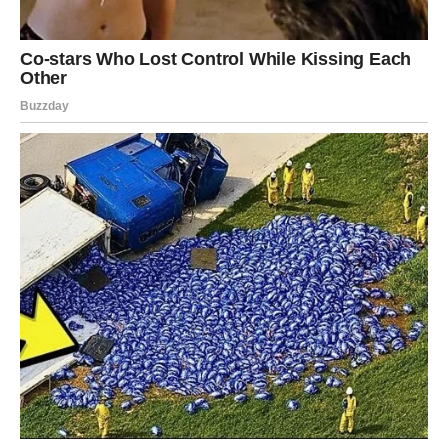
Život vam pokazuje da ništa nije
bilo slučajno
Pred vama su veoma važni trenuci sreće.
VODOLIJA
Zvijezde vam donose neočekivanu poruku ili vijest koja bi
vam mogla potpuno promijeniti planove.
Jedna osoba sada zauzima mnogo važnije mjesto u
vašem životu nego ranije.
Veliko iznenađenje ulazi u vaš