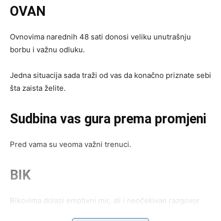
OVAN
Ovnovima narednih 48 sati donosi veliku unutrašnju
borbu i važnu odluku.
Jedna situacija sada traži od vas da konačno priznate sebi
šta zaista želite.
Sudbina vas gura prema promjeni
Pred vama su veoma važni trenuci.
BIK
Bikovima dolazi emotivni mir, ali i neočekivan razgovor
koji mijenja mnogo toga.