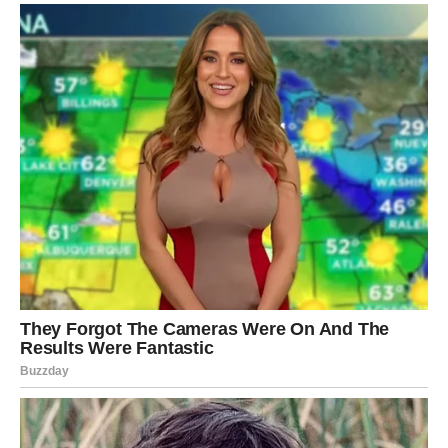
odnos, spreman je da se bori mnogo duže nego što bi
većina ljudi mogla izdržati.
Međutim, upravo zbog toga često ostaje tamo gdje više
nema sreće.
Često pronalazi opravdanja za ljude koji ga razočaravaju.
Često vjeruje obećanjima koja se iznova ponavljaju, ali se
nikada ne ostvaruju.
Često daje posljednju šansu, pa još jednu, pa još jednu.
Ali sada dolazi trenutak kada više neće moći ignorisati
ono što vidi i osjeća.
Jedna situacija koja ga već dugo opterećuje dolazi do
svoje prelomne tačke. Bik će konačno shvatiti da nije