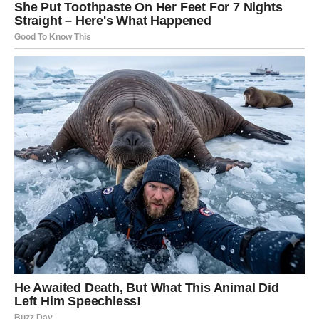
ŠKORPIJA – NAJVEĆE
OSLOBOĐENJE STIŽE KROZ
ISKRENOST
Škorpija je znak koji vrlo rijetko pokazuje koliko zaista
osjeća.
Iako djeluje snažno, hladno i nedodirljivo, njeno srce
često prolazi kroz oluje koje niko ne vidi.
Ona mnogo toga naslućuje.
Mnogo toga osjeti prije nego što se dogodi.