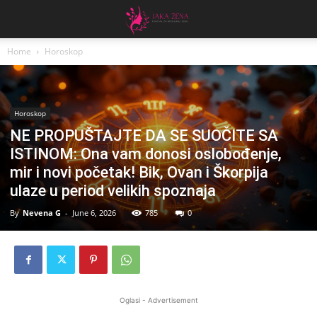
Home
Horoskop
Horoskop
NE PROPUŠTAJTE DA SE SUOČITE SA
ISTINOM: Ona vam donosi oslobođenje,
mir i novi početak! Bik, Ovan i Škorpija
ulaze u period velikih spoznaja
By
Nevena G
-
June 6, 2026
785
0
Oglasi - Advertisement