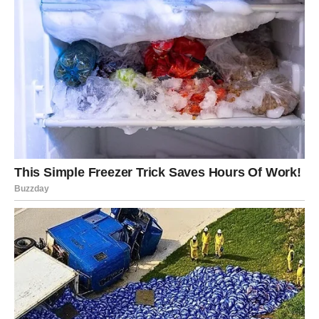
Poglavlje u kojem će više vjerovati sebi nego drugima.
Poglavlje u kojem će birati svoj mir umjesto tuđih
problema.
Poglavlje u kojem će njena sreća konačno postati
prioritet.