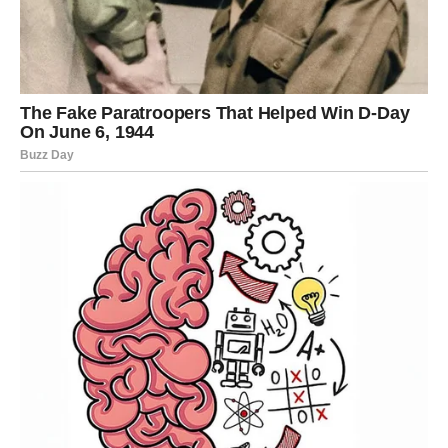
Možda o odnosu sa osobom koja već dugo zauzima
posebno mjesto u njegovim mislima.
Ali jedno je sigurno – više neće moći ostati između
prošlosti i budućnosti.
Istina koja dolazi mogla bi ga u početku iznenaditi, ali će
mu vrlo brzo pokazati pravi smjer.
Ovan će shvatiti da je mnogo energije trošio na stvari
koje nije mogao promijeniti.
Shvatiće da nije njegova odgovornost da nosi teret svih
problema oko sebe.
I što je najvažnije, počeće vjerovati sebi više nego ikada
ranije.