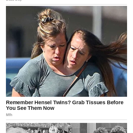
Ali ponekad bira da ćuti.
Ponekad bira da sačeka.
Ponekad se nada da će se stvari same promijeniti.
Međutim, zvijezde sada poručuju da dolazi vrijeme kada
više neće biti prostora za čekanje.
Jedna istina izlazi na površinu.
Možda će se odnositi na osobu kojoj je vjerovala.
Možda na nekoga ko joj je obećavao mnogo više nego što
je bio spreman dati.
Možda na situaciju koja je već dugo unosila nemir u njen
život.