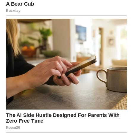
BIK – ISTINA KOJU DUGO
IZBJEGAVA DONOSI MU MIR
Bik je znak koji ima veliko srce. Kada nekoga zavoli, kada
nekome pokloni svoje povjerenje ili kada povjeruje u neki