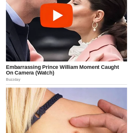
Na poslovnom planu takođe dolazi važna spoznaja. Bik će
prepoznati ko mu zaista želi dobro, a ko koristi njegov
trud za vlastitu korist.
I upravo zahvaljujući toj istini počeće da donosi mnogo
bolje odluke za svoju budućnost.
OVAN – VRIJEME JE DA
PRESTANE BJEŽATI OD ODLUKE
Ovnovi često djeluju hrabro, odlučno i snažno. Ljudi ih
vide kao osobe koje se ničega ne plaše i koje uvijek znaju
šta žele.
Ali istina je da i Ovan ponekad nosi dileme koje nikome