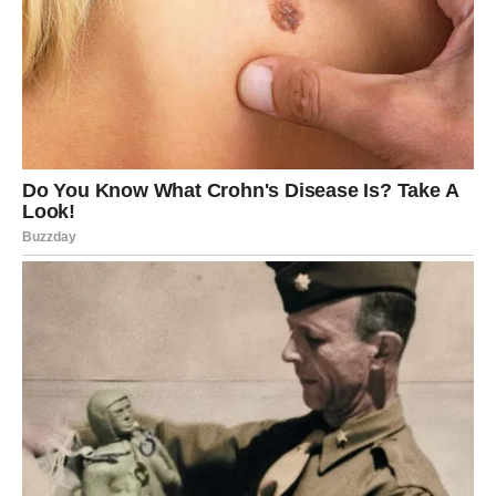
ne pokazuje.
Postoje pitanja koja ga muče.
Postoje situacije koje pokušava odgoditi.
Postoje razgovori koje izbjegava jer zna da bi mogli
promijeniti mnogo toga.
Zvijezde sada poručuju da je vrijeme čekanja završeno.
Sudbina mu donosi priliku da konačno pogleda stvarnosti
u oči i donese odluku koja se već dugo odgađa.
Možda će se raditi o ljubavi.
Možda o poslu.