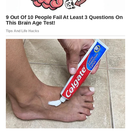
Nakon suočavanja sa istinom dolazi veliki nalet
samopouzdanja.
Dolazi osjećaj slobode.
Dolazi nova energija koja će mu pomoći da ostvari ono
što je dugo želio.