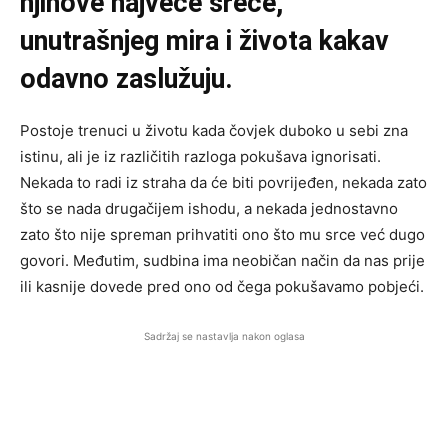
njihove najveće sreće,
unutrašnjeg mira i života kakav
odavno zaslužuju.
Postoje trenuci u životu kada čovjek duboko u sebi zna
istinu, ali je iz različitih razloga pokušava ignorisati.
Nekada to radi iz straha da će biti povrijeđen, nekada zato
što se nada drugačijem ishodu, a nekada jednostavno
zato što nije spreman prihvatiti ono što mu srce već dugo
govori. Međutim, sudbina ima neobičan način da nas prije
ili kasnije dovede pred ono od čega pokušavamo pobjeći.
Sadržaj se nastavlja nakon oglasa