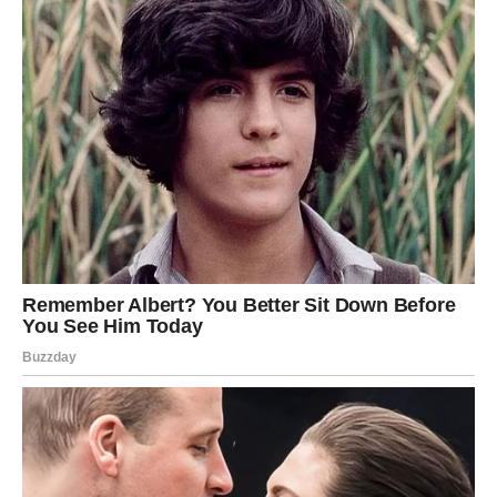
njegova dužnost da spašava ljude koji ne žele promijeniti
svoje ponašanje. Shvatiće da nije njegov posao da stalno
bude oslonac svima dok istovremeno zanemaruje vlastite
potrebe.
Ono što će saznati ili razumjeti možda neće odmah
izazvati sreću.
Ali će donijeti olakšanje.
Biće to trenutak u kojem će se osjećati kao da je skinuo
ogroman teret sa svojih ramena.
Na ljubavnom planu mnogi Bikovi će konačno vidjeti
pravo lice osobe koja se nalazi pored njih ili koja ih već
dugo drži u neizvjesnosti. Neki će shvatiti da zaslužuju
više pažnje, više poštovanja i više iskrenosti.