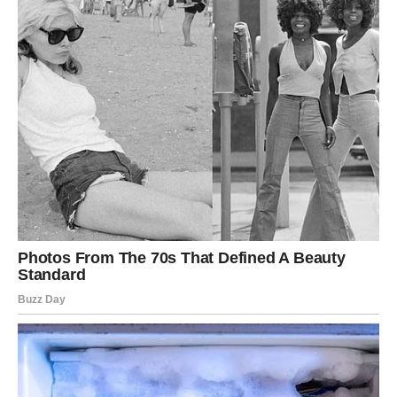
Kada se sve razjasni, Škorpija će osjetiti nešto što dugo
nije osjetila.
Mir.
Oslobođenje.
Olakšanje.
Shvatiće da je mnogo vremena trošila na ljude i situacije
koje nisu zaslužile njenu energiju.
Shvatiće da ne mora dokazivati svoju vrijednost onima
koji je ne znaju cijeniti.
I upravo tada počinje jedno potpuno novo poglavlje.