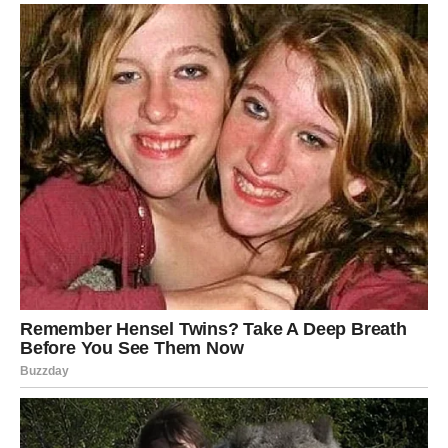
Poruka neba
Vjerujte u svoju vrijednost.
DJEVICA
Šta dolazi?
Jedan problem koji vas je dugo iscrpljivao počinje gubiti
svoju snagu.
Poruka neba
Olakšanje je bliže nego što mislite.