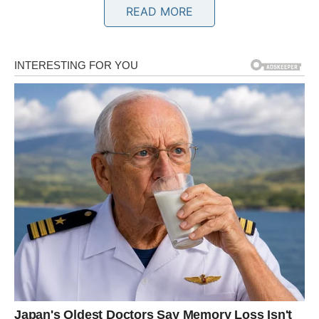
Bikovi konačno osjećaju veći mir i sigurnost u
READ MORE
svakodnevnom životu.
Poruka neba
Vrijeme je da uživate u plodovima svog truda.
BLIZANCI
Šta dolazi?
Odgovor koji dugo čekate uskoro stiže i donosi vam
mnogo jasniju sliku budućnosti.
Poruka neba
Neke stvari su morale sazrijeti.