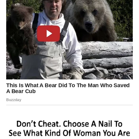
VAGA
Šta dolazi?
Vagama dolazi period harmonije i emotivne sreće kakvu
dugo nisu osjetile.
Poruka neba