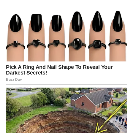
Dozvolite sebi da budete srećni.
ŠKORPIJA
Šta dolazi?
Jedna želja za koju ste mislili da je nedostižna sada
postaje mnogo realnija.
Poruka neba
Sudbina radi u vašu korist.
STRIJELAC
Šta dolazi?