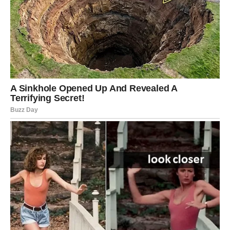
Strijelčevima dolazi finansijsko olakšanje i mogućnost da
riješe brigu koja ih dugo prati.
Poruka neba
Vrijeme nagrade je pred vama.
JARAC
Šta dolazi?
Jarčevi konačno vide da se njihova ustrajnost isplatila.
Poruka neba
Sve dolazi u pravom trenutku.