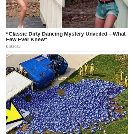
VODOLIJA
Šta dolazi?
Neočekivana prilika mogla bi vam vratiti vjeru u ono što
ste skoro prestali očekivati.
Poruka neba
Ne zatvarajte vrata novim mogućnostima.
RIBE
Šta dolazi?
Ribe su znak kojem nebo šalje najjači odgovor. Već dugo