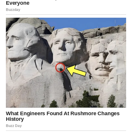
Zvijezde pokazuju da mnogim znakovima dolazi period
ispunjenja želja, olakšanja i potvrde da su strpljenje i
nada imali smisla. Ono što je dugo izgledalo daleko sada
postaje mnogo bliže.
Posebno se izdvajaju
Ribe, Strijelac i Vaga
, kojima dolaze
najljepše vijesti, ostvarenje važnih želja i osjećaj da im se
život konačno osmjehuje. Ipak, svaki znak dobija priliku
da osjeti kako izgleda kada nakon dugog čekanja stigne
ono što je srcu najpotrebnije.
Ponekad odgovor ne dolazi brzo. Ali kada stigne,
shvatimo da je vrijedio svakog trenutka čekanja.