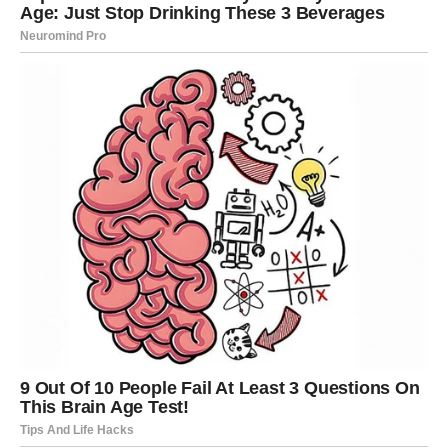
RAK
Šta dolazi?
Rakovima dolazi ljubav, pažnja i osjećaj da su konačno
shvaćeni.
Poruka neba
Srce vam se polako oslobađa starih tereta.
LAV
Šta dolazi?
Priznanje koje ste dugo zaslužili konačno dolazi do vas.