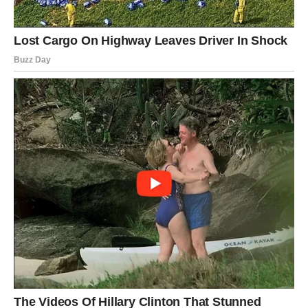
nosite u sebi želju, nadu ili potrebu za promjenom koja
vam mnogo znači. Bilo da je riječ o ljubavi, poslu,
porodičnoj situaciji ili ličnom miru, osjećali ste da čekanje
traje duže nego što ste mogli podnijeti.
Sada dolazi period u kojem ćete dobiti znak da se stvari
mijenjaju. Moguća je vijest koja vas raduje, ostvarenje
važne želje ili susret koji vraća vjeru da život ipak ima
lijepe planove za vas.
Ono za čim ste dugo patili polako dolazi u vaš život, ali
ovog puta na način koji donosi sigurnost i trajnu radost.
Poruka neba
Vjerujte da nijedna iskrena želja nije izgubljena. Neke
samo čekaju pravi trenutak da se ostvare.