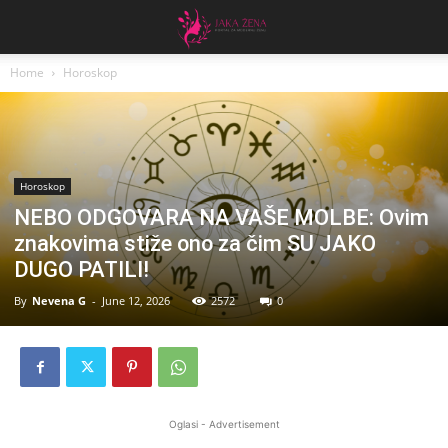
Home
Horoskop
Horoskop
NEBO ODGOVARA NA VAŠE MOLBE: Ovim
znakovima stiže ono za čim SU JAKO
DUGO PATILI!
By
Nevena G
-
June 12, 2026
2572
0
Oglasi - Advertisement