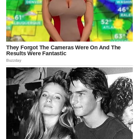
često razmišlja drugačije od drugih i ima sposobnost da
vidi mogućnosti tamo gde ih drugi ne primećuju.
Ipak, čak i Vodolije ponekad mogu osetiti da su
zaglavljene između onoga što žele i onoga što je trenutno
moguće.
Ali sada dolazi period kada se energija pokreće.
Za mnoge Vodolije dolazi vreme novih prilika. To može
biti nova ideja, projekat ili životni pravac koji će ih
inspirisati da krenu napred. Neki će imati hrabrosti da
naprave promene koje su dugo planirali, dok će drugi
dobiti priliku koja dolazi potpuno neočekivano.
U ljubavi, Vodolije mogu doživeti iznenađenja. Neki
odnosi mogu dobiti novu dimenziju, dok se mogu pojaviti
i nove osobe koje unose svežinu i radost u njihov život.