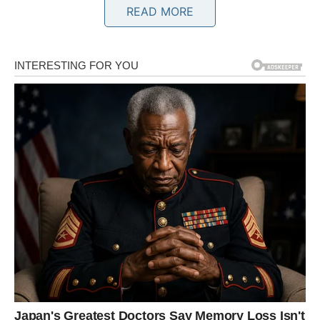
READ MORE
JARAC – NAGRADE ZA
STRPLJENJE I TRUD
Jarac je znak koji zna šta znači čekati. Njegov put retko je
lak i brz. Jarčevi često moraju da prođu kroz mnoge
izazove pre nego što dobiju ono što zaslužuju. Ali njihova
snaga leži upravo u izdrzljivosti.