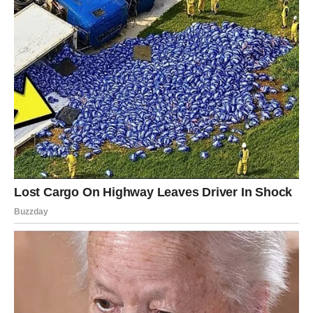
odlaganje.
Sudbina počinje da postavlja pitanja na koja Vaga mora da
odgovori. To mogu biti odluke u ljubavi, odnosima sa
ljudima ili planovima za budućnost.
U emotivnom životu, mnoge Vage će morati da razmisle
šta zaista žele. Neki odnosi mogu doći do tačke kada je
potrebno odlučiti da li će se ići napred zajedno ili svako
svojim putem. Iako to može biti težak proces, na kraju će
doneti jasnoću i unutrašnji mir.
Na poslovnom planu, Vage mogu dobiti priliku koja će ih
izvesti iz rutine. Nova saradnja, projekat ili ideja može
otvoriti vrata napretka koji su dugo priželjkivale.
Vaga je znak koji ima snažan osećaj za pravdu i
ravnotežu. Kada donese odluku iz srca i razuma, ona