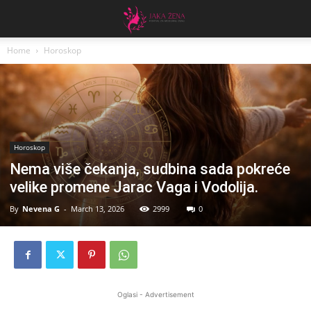
Home
Horoskop
Horoskop
Nema više čekanja, sudbina sada pokreće
velike promene Jarac Vaga i Vodolija.
By
Nevena G
-
March 13, 2026
2999
0
Oglasi - Advertisement