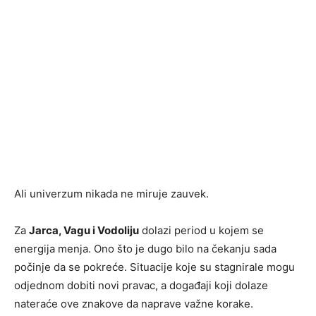
Ali univerzum nikada ne miruje zauvek.
Za
Jarca, Vagu i Vodoliju
dolazi period u kojem se
energija menja. Ono što je dugo bilo na čekanju sada
počinje da se pokreće. Situacije koje su stagnirale mogu
odjednom dobiti novi pravac, a događaji koji dolaze
nateraće ove znakove da naprave važne korake.