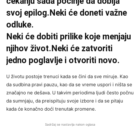
čekanju sada počinje da dobija
svoj epilog.Neki će doneti važne
odluke.
Neki će dobiti prilike koje menjaju
njihov život.Neki će zatvoriti
jedno poglavlje i otvoriti novo.
U životu postoje trenuci kada se čini da sve miruje. Kao
da sudbina pravi pauzu, kao da se vreme uspori i ništa se
značajno ne dešava. U takvim periodima ljudi često počnu
da sumnjaju, da preispituju svoje izbore i da se pitaju
kada će konačno doći trenutak promene.
Sadržaj se nastavlja nakon oglasa