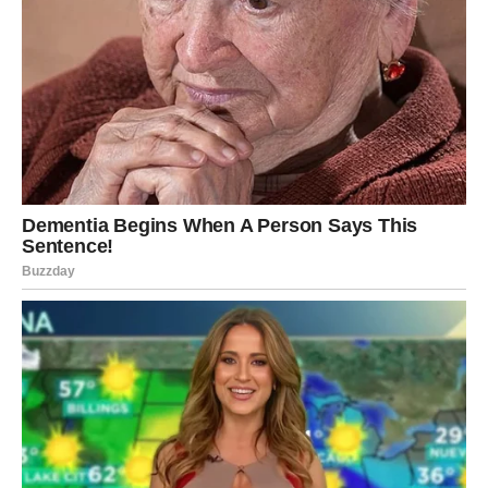
obično vodi ka pravom putu.
VODOLIJA – NOVI POČECI KOJI
MENJAJU SVE
Vodolija je znak promena, ideja i novih početaka. Ona