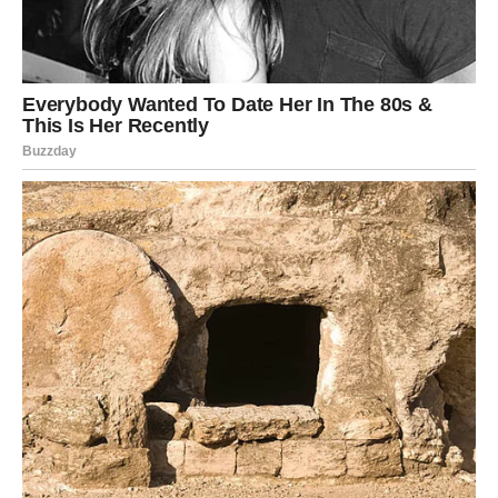
Najvažnije je da Vodolije veruju svojoj intuiciji i ne plaše
se promena. Upravo u promenama često leži njihova
najveća sreća.