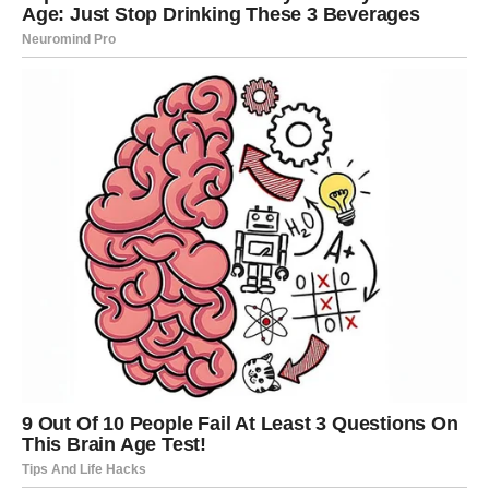
U poslednje vreme mnogi Jarčevi su imali osećaj da ulažu
mnogo energije, a da rezultati dolaze sporo. Ponekad su
se pitali da li njihov trud ima smisla ili da li su možda
trebali izabrati drugačiji put.
Sada dolazi trenutak kada se stvari počinju menjati.
Na poslovnom planu, Jarčevima se mogu otvoriti vrata
koja su dugo bila zatvorena. To može biti nova poslovna
prilika, priznanje za njihov rad ili šansa da pokažu koliko
zaista vrede. Njihova disciplina i posvećenost konačno
mogu doneti konkretne rezultate.
U ljubavi, Jarčevi takođe ulaze u period važnih promena.
Oni koji su dugo čekali da se odnos razjasni mogu dobiti
odgovore koje su tražili. Neki će odlučiti da učvrste svoju
vezu, dok će drugi shvatiti da je vreme da krenu dalje i