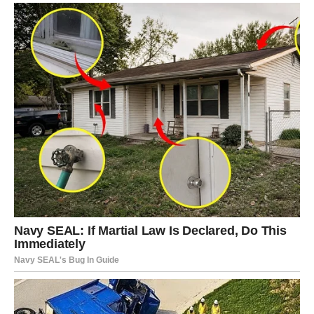
potraže sreću na drugom mestu.
Jarac je znak koji retko odustaje. Upravo zato sudbina
sada počinje da nagrađuje njegovu strpljivost.
VAGA – ODLUKE KOJE
MENJAJU BUDUĆNOST
Vaga je znak koji teži ravnoteži i harmoniji. Ona često
pokušava da pronađe sredinu između različitih
mogućnosti, nastojeći da izbegne konflikte i nagle
promene. Međutim, ponekad upravo ta potreba za
ravnotežom dovodi do toga da Vaga predugo ostaje u
situacijama koje zahtevaju jasnu odluku.
Ali sada dolazi trenutak kada više nema prostora za