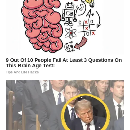
Kada konačno stave sebe na prvo mjesto, mnoge stvari
će postati mnogo jednostavnije.
BLIZANCI
Dok se Strijelac i Vaga suočavaju sa manjim sukobima,
Blizanci će voditi sasvim drugačiju bitku.