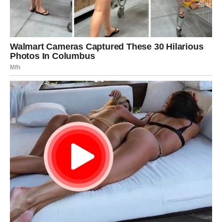
Zvijezde pokazuju mogućnost javljanja osobe iz prošlosti.
To može biti bivša ljubav, stari prijatelj ili neko ko je
nekada imao veoma važnu ulogu u njihovom životu.
Iako će ih prošlost snažno privlačiti, važno je da ne
zaborave sadašnjost.
Nisu sve stare priče vrijedne novog početka.
Ponekad se ljudi vraćaju samo kako bi nas podsjetili
koliko smo daleko stigli.
Blizanci će tokom ovog perioda mnogo naučiti o sebi.
Shvatiće šta su zaista preboljeli, a šta još uvijek nose
duboko u svom srcu.
To će biti vrijeme introspekcije, razmišljanja i važnih