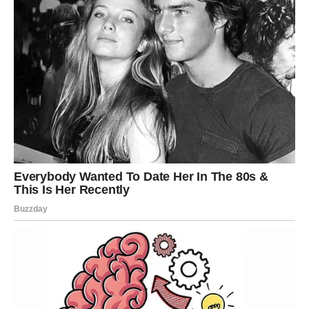
ljubavnom odnosu. Neko bi mogao tražiti više pažnje
nego što Vaga trenutno može pružiti, dok će drugi
očekivati odgovore na pitanja koja Vaga još nije spremna
dati.
Najveći izazov za pripadnike ovog znaka biće donošenje
odluka.
Već neko vrijeme postoji situacija koju pokušavaju
odložiti ili izbjeći. Međutim, sada dolazi trenutak kada će
morati jasno reći šta žele i kojim putem žele krenuti.
Iako će to u početku izazvati određenu napetost,
dugoročno će im donijeti veliko olakšanje.
Zvijezde poručuju Vagama da ne pokušavaju svima
ugoditi. Ponekad je potrebno misliti i na vlastitu sreću.