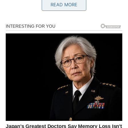
READ MORE
STRIJELAC
Strijelci su poznati po svom optimizmu i želji za
slobodom. Oni ne vole komplikacije i uvijek pokušavaju
pronaći vedriju stranu života. Međutim, upravo zbog
svoje iskrenosti ponekad kažu više nego što bi trebalo.
U narednom periodu upravo bi riječi mogle postati izvor
manjih problema.