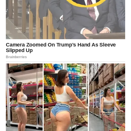
Njihova pažnja biće usmjerena prema prošlosti.
Stare uspomene, nekadašnje ljubavi, neizgovorene riječi
i situacije koje nikada nisu dobile pravi završetak ponovo
će se pojaviti u njihovim mislima.
Mnogi Blizanci će iznenada početi razmišljati o ljudima
koje dugo nisu vidjeli.
Neki će poželjeti da obnove kontakt.
Neki će tražiti odgovore koje nikada nisu dobili.
A neki će jednostavno pokušavati razumjeti zašto su se
određene stvari dogodile baš onako kako jesu.