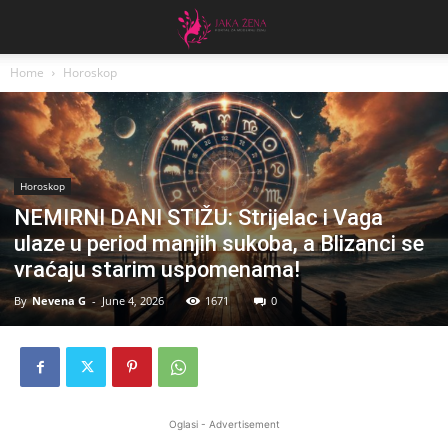
Home
Horoskop
Horoskop
NEMIRNI DANI STIŽU: Strijelac i Vaga
ulaze u period manjih sukoba, a Blizanci se
vraćaju starim uspomenama!
By
Nevena G
-
June 4, 2026
1671
0
Oglasi - Advertisement