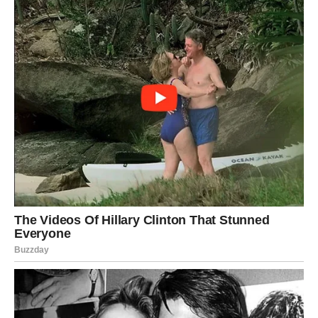
Ipak, dobra vijest je da će svi problemi biti prolaznog
karaktera. Strijelci će vrlo brzo pronaći način da vrate
harmoniju i nastave dalje bez većih posljedica.
Najvažnije je da ostanu smireni i da ne dozvole
emocijama da upravljaju njihovim odlukama.
VAGA
Vage ulaze u period u kojem će imati osjećaj da ih ljudi ne
razumiju onako kako bi željele.
Inače vole mir, sklad i dobre odnose sa svima, ali naredni
dani donose situacije koje će ih natjerati da se zauzmu za
sebe.
Mogući su manji sukobi na poslu, u porodici ili u