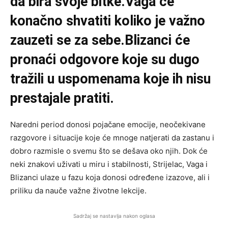
da bira svoje bitke.Vaga će
konačno shvatiti koliko je važno
zauzeti se za sebe.Blizanci će
pronaći odgovore koje su dugo
tražili u uspomenama koje ih nisu
prestajale pratiti.
Naredni period donosi pojačane emocije, neočekivane
razgovore i situacije koje će mnoge natjerati da zastanu i
dobro razmisle o svemu što se dešava oko njih. Dok će
neki znakovi uživati u miru i stabilnosti, Strijelac, Vaga i
Blizanci ulaze u fazu koja donosi određene izazove, ali i
priliku da nauče važne životne lekcije.
Sadržaj se nastavlja nakon oglasa