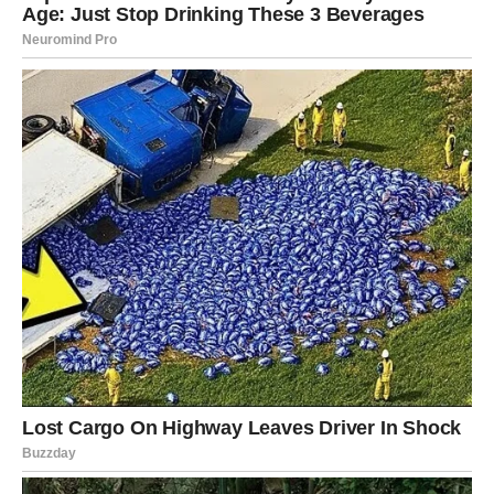
Pred Strijelcima su dani u kojima će lako ulaziti u
rasprave sa ljudima iz svog okruženja. Neće se raditi o
velikim sukobima, ali će postojati određena napetost koja
može dovesti do nesporazuma.
Moguće je da će neko pogrešno protumačiti njihove
namjere ili da će se pojaviti osoba koja će pokušavati da
ih isprovocira.
Zvijezde savjetuju Strijelcima da ne odgovaraju na svaku
provokaciju. Neke bitke jednostavno nisu vrijedne
njihove energije.
Posebno treba obratiti pažnju na komunikaciju sa
partnerom i članovima porodice. Sitnice koje se inače
lako riješe sada bi mogle prerasti u nepotrebne rasprave.