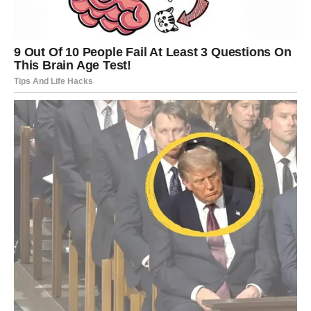
Vaga
Vaga je dugo tražila ravnotežu između svojih želja i
očekivanja drugih ljudi. Često ste pokušavali svima
ugoditi, a pritom ste zanemarivali ono što vas zaista čini
sretnima. Sada dolazi period u kojem ćete konačno početi
stavljati sebe na prvo mjesto.
Na poslovnom planu očekuju vas pozitivni pomaci.
Moguće je da ćete završiti važan projekt, dobiti priznanje
ili ostvariti saradnju koja će vam donijeti nove
mogućnosti. Ako planirate promjenu posla, zvijezde vam
daju podršku da hrabro krenete prema novim izazovima.
Finansije postaju stabilnije. Uspjet ćete bolje organizirati
troškove, a moguće je i da ćete pronaći dodatni izvor
prihoda. Jedna dobra odluka donesena u narednim