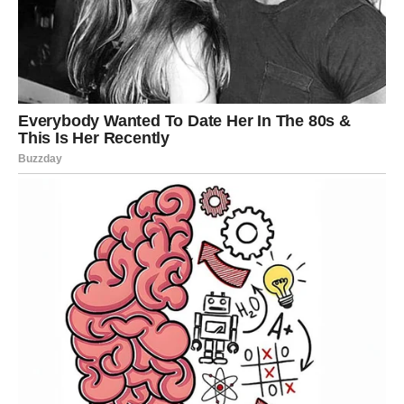
Vaša najveća snaga u ovom periodu bit će
samopouzdanje. Kada vjerujete u sebe, privlačite prilike
koje mogu promijeniti vaš život.
Zvijezde vas podsjećaju da ne zaboravite zahvaliti na
svemu što imate. Upravo zahvalnost dodatno otvara vrata
novim uspjesima.