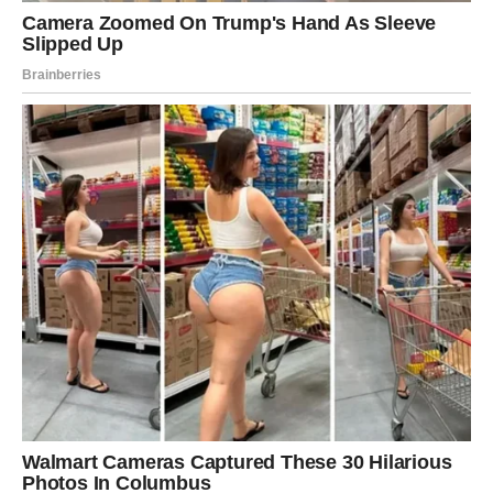
danima mogla bi imati dugoročno pozitivan utjecaj na
vašu financijsku sigurnost.
Na ljubavnom planu slijedi posebno lijep period.
Slobodne Vage mogle bi upoznati osobu koja će ih
osvojiti pažnjom i iskrenošću. Nema potrebe da žurite –
pustite da se odnos razvija prirodnim tokom.
Vage koje su u vezi osjetit će više razumijevanja i
nježnosti nego u prethodnom periodu. Partner će
pokazati spremnost na kompromis, a zajednički planovi
donijet će vam osjećaj sigurnosti i sreće.
Na porodičnom planu očekuje vas više mira. Nesuglasice
koje su vas opterećivale polako se rješavaju, a vi ćete
imati priliku provesti više kvalitetnog vremena s ljudima
koje volite.