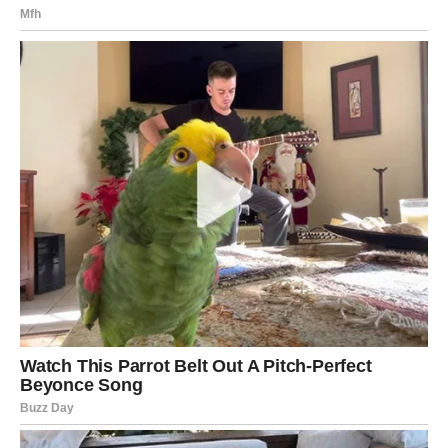
Ono što će vas posebno obradovati jeste osjećaj da
konačno imate kontrolu nad vlastitim životom. Više
nećete dopuštati da tuđa mišljenja određuju vaše odluke.
Upravo ta unutrašnja snaga donijet će vam mir i
zadovoljstvo.
Zvijezde vas ohrabruju da vjerujete svojim osjećajima.
Intuicija će vas voditi prema pravim ljudima i pravim
prilikama.