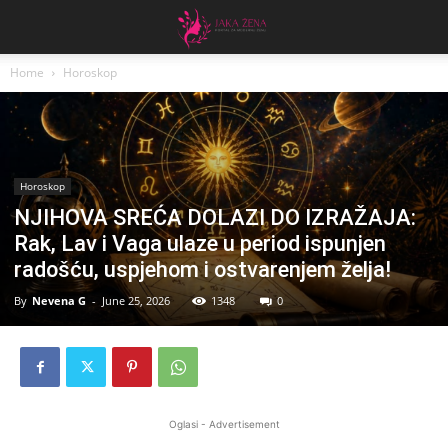
Home
Horoskop
Horoskop
NJIHOVA SREĆA DOLAZI DO IZRAŽAJA:
Rak, Lav i Vaga ulaze u period ispunjen
radošću, uspjehom i ostvarenjem želja!
By
Nevena G
-
June 25, 2026
1348
0
Oglasi - Advertisement