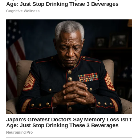
odgovornost i predanost, pa nije isključeno da dobijete
ponudu za bolji posao, povećanje prihoda ili priliku da
pokažete svoje sposobnosti na novom projektu. Ako
razmišljate o pokretanju vlastitog posla ili učenju novih
vještina, sada je pravi trenutak da napravite prvi korak.
Finansijska situacija postaje stabilnija. Iako možda nećete
preko noći ostvariti veliko bogatstvo, primijetit ćete da se
novac lakše zadržava i da uspijevate riješiti obaveze koje
su vas dugo opterećivale. Moguća je i neočekivana
pomoć ili prilika za dodatnu zaradu.
Na ljubavnom planu slijedi veoma lijep period. Slobodni
Rakovi mogli bi upoznati osobu koja će ih osvojiti
iskrenošću, pažnjom i toplinom. Veza koja započne u
ovom periodu ima potencijal da traje dugo jer će biti
zasnovana na međusobnom poštovanju i povjerenju.