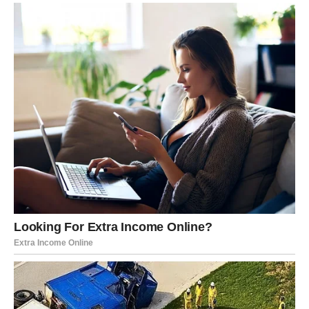
Rakovi koji su već u vezi osjetit će kako odnos postaje još
snažniji. Mogući su zajednički planovi, razgovori o
budućnosti ili odluke koje će dodatno učvrstiti vezu.
Nesporazumi koji su vas mučili polako će nestajati, a
zamijenit će ih osjećaj sigurnosti i bliskosti.
Na porodičnom planu očekuju vas lijepe vijesti. Jedan
razgovor ili okupljanje donijet će vam mnogo radosti i
podsjetiti vas koliko je važno imati ljude koji vas vole.
Zvijezde vas savjetuju da ne sumnjate u sebe. Sve ono
što ste strpljivo gradili sada počinje donositi plodove.
Lav
Lav ulazi u jedan od najljepših perioda ovog ljeta. Nakon