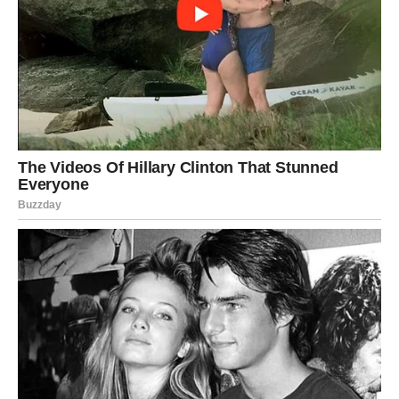
Ljubavni život također ulazi u mnogo ljepšu fazu.
Slobodni Lavovi mogli bi upoznati osobu koja će ih privući
svojim karakterom i iskrenošću. Veza koja započne sada
mogla bi biti veoma ozbiljna i ispunjena međusobnom
podrškom.
Ako ste zauzeti, partner će pokazati koliko mu značite.
Očekuju vas romantični trenuci, zajednički planovi i
osjećaj da ste pronašli osobu s kojom želite dijeliti
budućnost.
Na finansijskom planu dolazi do poboljšanja. Moguća je
dodatna zarada, uspješno zaključen posao ili povrat
novca koji ste već smatrali izgubljenim. Ovo je dobar
period za planiranje budućih ulaganja, ali i za
nagrađivanje sebe zbog svega što ste postigli.