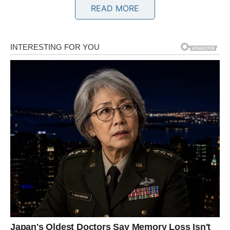
READ MORE
Rak
Rak je jedan od znakova koji je u posljednje vrijeme
mnogo davao drugima, često zaboravljajući na vlastite
potrebe. Brinuli ste za porodicu, prijatelje, partnera i
ljude koji su vam važni, a pritom ste svoje želje stavljali u
drugi plan. Zvijezde sada pokazuju da dolazi vrijeme kada
ćete upravo vi biti nagrađeni.
Na poslovnom planu otvaraju se mogućnosti koje mogu
donijeti značajan napredak. Neko će prepoznati vaš trud,