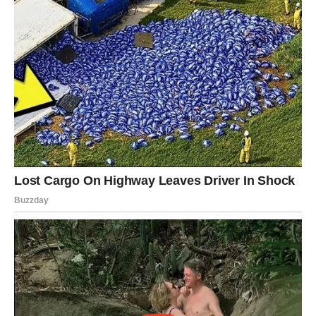
mjeseci u kojima ste morali dokazivati svoju vrijednost i
nositi se s raznim izazovima, dolazi vrijeme kada ćete
zablistati punim sjajem.
Na poslu vas očekuju prilike koje mogu potpuno
promijeniti vaš položaj. Moguće je napredovanje,
priznanje za dosadašnji rad ili prilika da preuzmete
odgovorniju ulogu. Ljudi oko vas sve više primjećuju vašu
energiju, odlučnost i sposobnost da pronađete rješenje
čak i kada situacija izgleda bezizlazno.
Ako tražite posao, vrlo je moguće da ćete uskoro dobiti
poziv koji će vas ugodno iznenaditi. Nemojte odbacivati
nove mogućnosti samo zato što djeluju drugačije od
onoga što ste planirali. Upravo se iza jedne neobične
prilike može kriti veliki uspjeh.