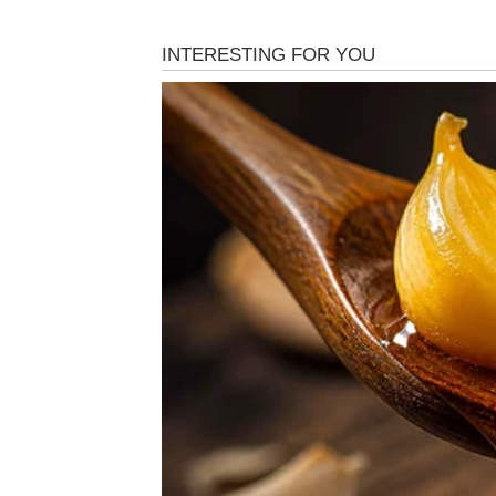
ŠKORPIJA – Novac koji za
moć
Škorpija je znak koji dugo pamti, duboko ose
prethodnom periodu, mnoge Škorpije su bile
sebe. Upravo zato sada dolazi
novac koji me
Ovo može biti povrat duga, zaostala isplata
nagodbu ili pomoć koja dolazi iz pravca koji 
niotkuda
, ali nosi snažan osećaj pravde – 
Za Škorpiju, ovaj novac nije samo cifra. On
vam da presečete nešto što vas je opterećiva