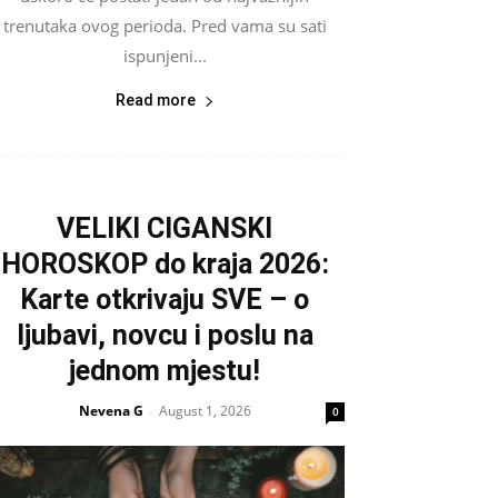
trenutaka ovog perioda. Pred vama su sati
ispunjeni...
Read more
VELIKI CIGANSKI
HOROSKOP do kraja 2026:
Karte otkrivaju SVE – o
ljubavi, novcu i poslu na
jednom mjestu!
Nevena G
August 1, 2026
-
0