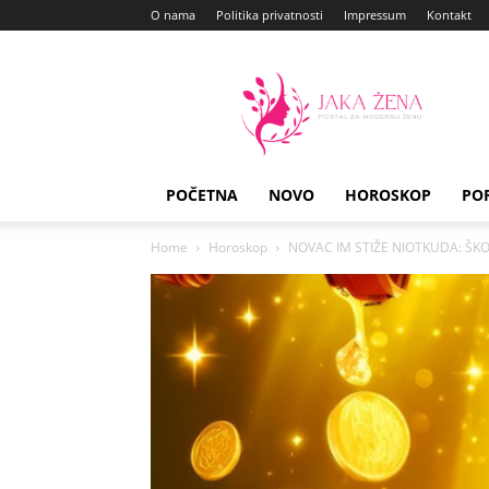
O nama
Politika privatnosti
Impressum
Kontakt
Jaka
Zena
POČETNA
NOVO
HOROSKOP
PO
Home
Horoskop
NOVAC IM STIŽE NIOTKUDA: ŠKORP