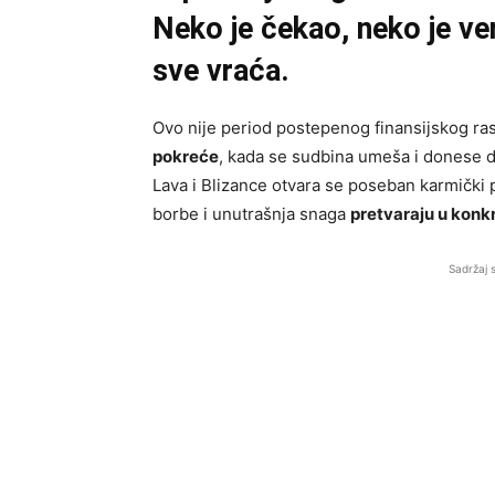
Neko je čekao, neko je ve
sve vraća.
Ovo nije period postepenog finansijskog ras
pokreće
, kada se sudbina umeša i donese do
Lava i Blizance otvara se poseban karmički p
borbe i unutrašnja snaga
pretvaraju u konk
Sadržaj 