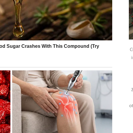
vara u stabilnost. Dug je vraćen.
e i potvrda vrednosti
C
je kao
nagrada za hrabrost, kreativnost i istrajnost
.
tcenjeno ili kao da dajete više nego što dobijate –
lon, dobit, povoljnu priliku ili neočekivanu ponudu.
lentom ili nečim što ste radili iz srca. Ovo je
o
je svoju vrednost. Novac koji dolazi je znak da ste
 ili sumnjate.