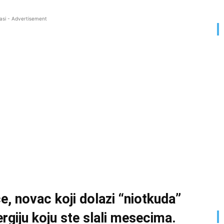
asi - Advertisement
ce, novac koji dolazi “niotkuda”
rgiju koju ste slali mesecima.