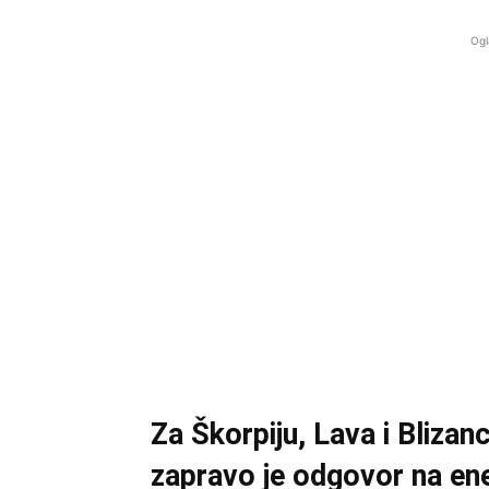
Ogl
Za Škorpiju, Lava i Blizan
zapravo je odgovor na ene