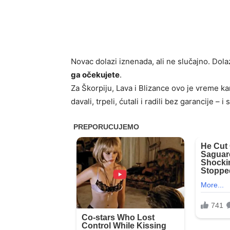
Novac dolazi iznenada, ali ne slučajno. Dola
ga očekujete
.
Za Škorpiju, Lava i Blizance ovo je vreme k
davali, trpeli, ćutali i radili bez garancije –