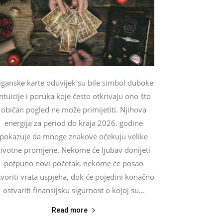
iganske karte oduvijek su bile simbol duboke
intuicije i poruka koje često otkrivaju ono što
običan pogled ne može primijetiti. Njihova
energija za period do kraja 2026. godine
pokazuje da mnoge znakove očekuju velike
životne promjene. Nekome će ljubav donijeti
potpuno novi početak, nekome će posao
tvoriti vrata uspjeha, dok će pojedini konačno
ostvariti finansijsku sigurnost o kojoj su...
Read more