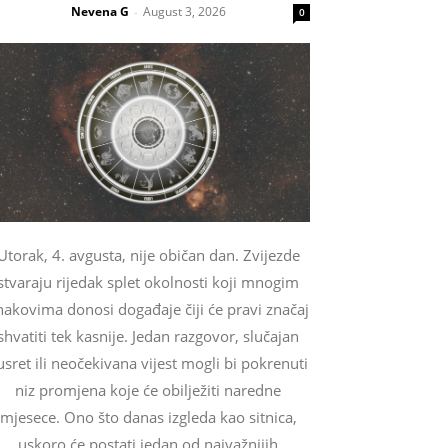
Nevena G
August 3, 2026
-
0
Utorak, 4. avgusta, nije običan dan. Zvijezde
stvaraju rijedak splet okolnosti koji mnogim
nakovima donosi događaje čiji će pravi značaj
shvatiti tek kasnije. Jedan razgovor, slučajan
usret ili neočekivana vijest mogli bi pokrenuti
niz promjena koje će obilježiti naredne
mjesece. Ono što danas izgleda kao sitnica,
uskoro će postati jedan od najvažnijih