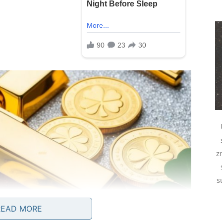
z
s
READ MORE