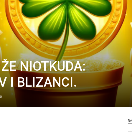
IŽE NIOTKUDA:
V I BLIZANCI.
0
S