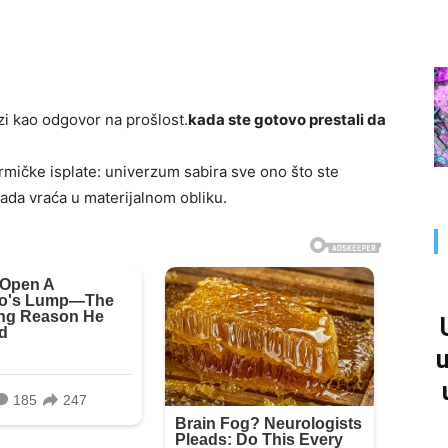
zi kao odgovor na prošlost.
kada ste gotovo prestali da
armičke isplate: univerzum sabira sve ono što ste
 i sada vraća u materijalnom obliku.
u