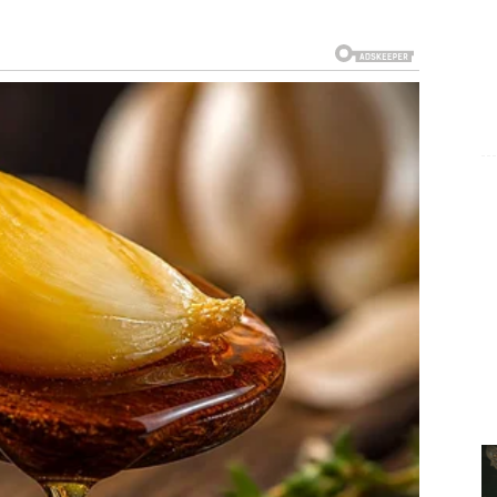
tvara staro poglavlje i vraća
ća i često nosi terete koje drugi ne vide. U
 finansijski oprezne, stegnute da se oslone samo na
nja unutrašnji osećaj sigurnosti
.
, bonus, nasledstvo, dobit kroz dogovor, sudsku
ste već otpisali. Ključno je to što novac dolazi
kao da vam se nešto vraća.
 donosi
kontrolu, moć i slobodu izbora
. Omogućava
lo ili da konačno investirate u sebe bez straha.