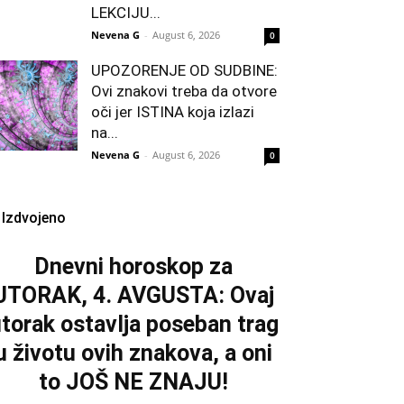
LEKCIJU...
Nevena G
-
August 6, 2026
0
UPOZORENJE OD SUDBINE:
Ovi znakovi treba da otvore
oči jer ISTINA koja izlazi
na...
Nevena G
-
August 6, 2026
0
Izdvojeno
Dnevni horoskop za
UTORAK, 4. AVGUSTA: Ovaj
torak ostavlja poseban trag
u životu ovih znakova, a oni
to JOŠ NE ZNAJU!