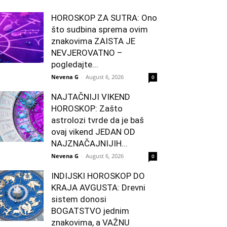
HOROSKOP ZA SUTRA: Ono
što sudbina sprema ovim
znakovima ZAISTA JE
NEVJEROVATNO –
pogledajte...
Nevena G
-
August 6, 2026
0
NAJTAČNIJI VIKEND
HOROSKOP: Zašto
astrolozi tvrde da je baš
ovaj vikend JEDAN OD
NAJZNAČAJNIJIH...
Nevena G
-
August 6, 2026
0
INDIJSKI HOROSKOP DO
KRAJA AVGUSTA: Drevni
sistem donosi
BOGATSTVO jednim
znakovima, a VAŽNU