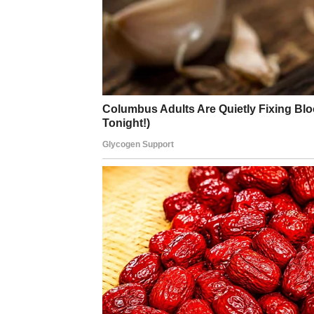
Karmička poruka za Škorpiju:
Ono što ste prećutali i izdržali sada se pret
LAV – Novac kao priznanj
Lav ulazi u period u kome se novac pojavlju
Ako ste se u prethodnim mesecima osećali po
sada se balans vraća.
Novac može doći kroz povišicu, honorar, pok
Često je povezan s vašim imenom, ugledom, ta
energija u kojoj vas drugi
vide i vrednuju
.
Posebno je važno da Lav ovog puta ne umanju
na pravom putu i da ne treba da se povlačite