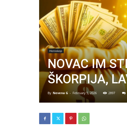
Horoskop
NOVAC IM ST
ŠKORPIJA, LA
By
Nevena G
-
February 5, 2026
2897