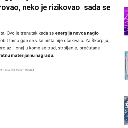
rovao, neko je rizikovao sada se
ta. Ovo je trenutak kada se
energija novca naglo
bit tamo gde se više ništa nije očekivalo. Za Škorpiju,
rolaz – onaj u kome se trud, strpljenje, prećutane
retnu materijalnu nagradu
.
se nastavlja nakon oglasa