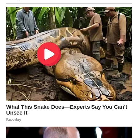
NAJVEĆA NAGRADA STIŽE UPRAVO
VAMA
Ribe su apsolutni finansijski favoriti ovog perioda.
Godinama ste ulagali trud, energiju i vjeru u nešto što nije
uvijek davalo brze rezultate. Sada dolazi trenutak kada se
sve mijenja.
Moguće su velike poslovne vijesti, dodatni prihodi,
unapređenje ili prilika koja vam donosi mnogo veću
finansijsku sigurnost. Ono što dolazi moglo bi vas
potpuno iznenaditi i pokazati da nijedan vaš trud nije bio
uzaludan.
Mnoge Ribe će imati osjećaj da konačno ulaze u period
obilja i stabilnosti.
Poruka zvijezda