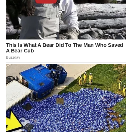
Finansijska prognoza
Pozitivni pomaci na poslu donose više sigurnosti i
optimizma.
Poruka zvijezda
Vjerujte u svoj potencijal.
STRIJELAC
VELIKI USPJEH KONAČNO DOLAZI
Strijelčevi ulaze u period tokom kojeg će osjetiti da se
godine truda napokon isplaćuju. Zvijezde pokazuju
mogućnost velikog poslovnog uspjeha, značajne zarade