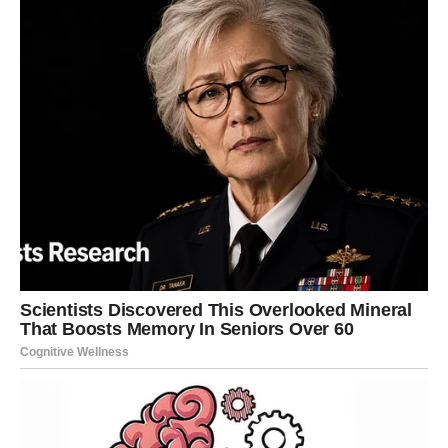
Moguća je isplata, unapređenje ili poslovna prilika koja
vam donosi veliko olakšanje.
Poruka zvijezda
Ne zaboravite koliko ste daleko stigli.
LAV
Finansijska prognoza
Lavovima dolazi priznanje koje će imati i veoma
konkretnu finansijsku vrijednost.
Poruka zvijezda
Tražite ono što zaslužujete.