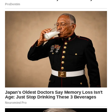
Pred vama su važni kontakti koji mogu otvoriti vrata
novim izvorima zarade.
Poruka zvijezda
Ne potcjenjujte snagu dobrih prilika.
RAK
NAGRADA STIŽE BAŠ KADA STE POČELI
SUMNJATI
Rakovi su među najvećim finansijskim sretnicima ovog
perioda. Sve ono što ste radili, planirali i čekali konačno
počinje donositi rezultate.