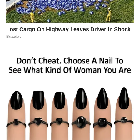
ili prilike koja mijenja finansijsku sliku.
Ono što dolazi vraća vam vjeru da nijedan napor nije bio
uzaludan.
Poruka zvijezda
Prihvatite uspjeh koji ste zaslužili.
JARAC
Finansijska prognoza
Jarčevi će biti zadovoljni rezultatima koje postižu i
priznanjima koja dobijaju.
Poruka zvijezda