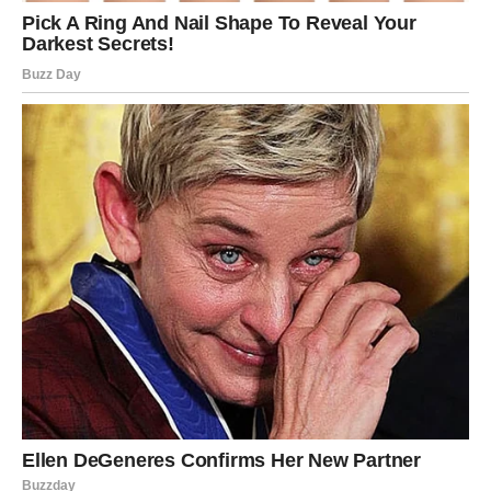
Budite ponosni na svoj put.
VODOLIJA
Finansijska prognoza
Neočekivana poslovna prilika mogla bi vam donijeti više
koristi nego što trenutno očekujete.
Poruka zvijezda
Ne zatvarajte vrata novim idejama.
RIBE