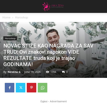
Home
Horoskop
Horoskop
NOVAC STIŽE KAO NAGRADA ZA SAV
TRUD: Ovi znakovi napokon VIDE
REZULTATE truda koji je trajao
GODINAMA!
By
Nevena G
-
June 19, 2026
1356
0
Oglasi - Advertisement