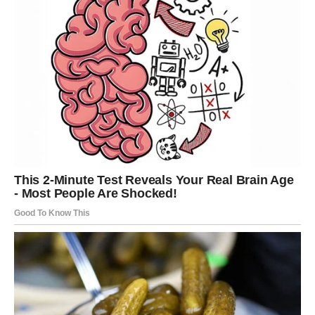
DJEVICA
Finansijska prognoza
Djevice konačno vide rezultate svoje ustrajnosti i
discipline.
Poruka zvijezda
Strpljenje je bilo vaša najveća snaga.