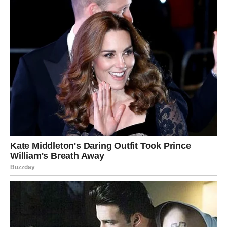
Prihvatite nagradu koju ste pošteno zaslužili.
Pred određenim znakovima nalazi se period u kojem će
konačno vidjeti rezultate svog rada, ustrajnosti i
strpljenja. Finansijska situacija postaje mnogo bolja, a
trud koji je trajao godinama počinje donositi plodove.
Najviše razloga za slavlje imaće
Ribe
, kojima stiže
najveća nagrada,
Strijelčevi
, kojima dolazi veliki uspjeh,
te
Rakovi
, kojima finansijsko olakšanje stiže u pravom
trenutku.
Zvijezde poručuju da se pravi trud uvijek isplati. Za neke
znakove upravo sada počinje period u kojem će to jasno
vidjeti.