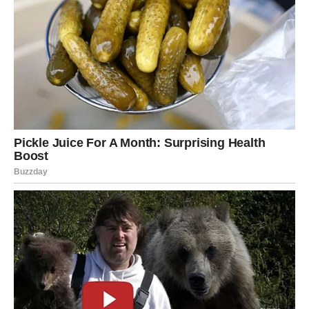
VAGA
Finansijska prognoza
Jedna poslovna prilika mogla bi vas veoma prijatno
iznenaditi.
Poruka zvijezda
Budite spremni prihvatiti promjene.
ŠKORPIJA