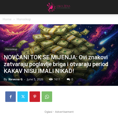
Home
Horoskop
Horoskop
NOVČANI TOK SE MIJENJA: Ovi znakovi
zatvaraju poglavlje briga i otvaraju period
KAKAV NISU IMALI NIKAD!
By
Nevena G
-
June 5, 2026
1611
0
Oglasi - Advertisement