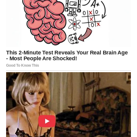
Ono što vas posebno raduje jeste osjećaj da konačno
možete da razmišljate o budućnosti bez stalne
zabrinutosti.
JARAC
Jarčevi su među najvećim finansijskim dobitnicima
narednog perioda. Sve ono što ste gradili sa mnogo
strpljenja i discipline sada počinje da donosi ozbiljne
rezultate.
Moguće je povećanje prihoda, napredovanje ili uspjeh
koji vam omogućava mnogo veću sigurnost nego ranije.
Pred vama je vrijeme nagrada.
VODOLIJA