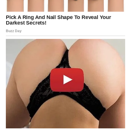
prihode nego što ste očekivali.
Ono što je posebno važno jeste da ovo nije prolazna
sreća. Pred vama se otvara mnogo stabilniji period koji
može trajati duže nego što mislite.
Finansijska energija se mijenja i mnogi znakovi konačno
izlaze iz faze briga, neizvjesnosti i osjećaja da se bore sa
vjetrenjačama. Pred njima su prilike koje donose više
sigurnosti, stabilnosti i mogućnost da planiraju budućnost
sa mnogo više optimizma.
Najviše razloga za zadovoljstvo imaće Ribe, Jarac i
Strijelac, kojima zvijezde donose preokrete koji mogu
značajno promijeniti kvalitet života. Ipak, svaki znak
dobija svoju šansu da popravi finansijsku situaciju i
zakorači u mnogo mirniji period.