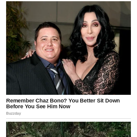
Finansijski napredak može doći kroz unapređenje, novi
projekat ili priliku koja vas stavlja u mnogo bolju poziciju
nego ranije. Pred vama su veoma pozitivni dani.
DJEVICA
Djevice konačno vide kraj finansijskih briga koje su ih
pratile duže nego što su željele. Zvijezde pokazuju da
dolazi vrijeme mnogo pametnijeg upravljanja novcem i
stabilnijih prihoda.
Jedna odluka koju uskoro donesete mogla bi imati veoma
pozitivan uticaj na vašu budućnost.
VAGA