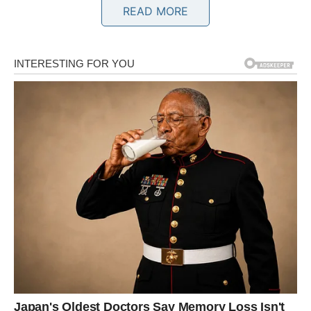
Bikovi su među znakovima kojima zvijezde donose dugo
READ MORE
očekivanu stabilnost. Poslije perioda neizvjesnosti, dolazi
vrijeme kada ćete moći mnogo sigurnije da planirate
budućnost.
Moguć je dodatni priliv novca ili rješenje finansijskog
pitanja koje vas je dugo opterećivalo. Osjećaćete veliko
olakšanje.
BLIZANCI
Blizanci ulaze u period novih prilika. Posebno su
naglašeni poslovi povezani sa komunikacijom,
internetom, prodajom i radom sa ljudima.
Jedan razgovor mogao bi otvoriti vrata saradnji koja
donosi mnogo više koristi nego što trenutno očekujete.