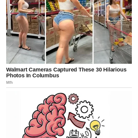
STRIJELAC
Strijelac je među znakovima kojima novac dolazi iz
potpuno neočekivanog pravca. Moguća je poslovna
prilika, dodatna zarada ili razvoj događaja koji vam otvara
nove mogućnosti.