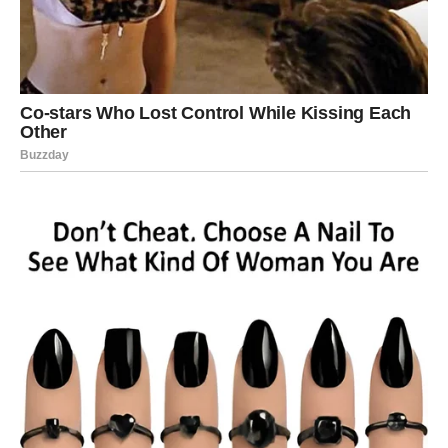
Vodolije će uskoro dobiti priliku koja može promijeniti tok
njihovih finansija. Iako će u početku zahtijevati hrabrost i
izlazak iz zone komfora, rezultati bi mogli biti izuzetno
pozitivni.
Zvijezde vam savjetuju da ne odbacujete nove ideje i
prijedloge prije nego što ih ozbiljno razmotrite.
RIBE
Ribe su znak kojem zvijezde donose možda i najveći
finansijski preokret. Mnogi pripadnici ovog znaka već su
izgubili vjeru da će se jedna situacija riješiti onako kako
žele, ali upravo sada dolazi promjena.
Moguća je isplata novca, nova poslovna prilika, uspješan
projekat ili razvoj događaja koji donosi mnogo veće