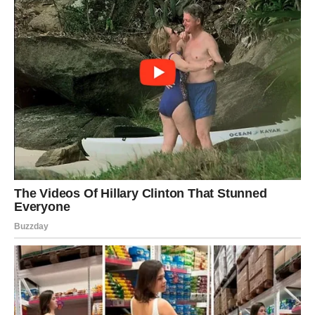
Vagama se otvaraju vrata nove finansijske faze. Moguće
je da dobijete ponudu ili priliku koja u početku djeluje
skromno, ali kasnije donosi značajne rezultate.
Pred vama je period u kojem ćete mnogo jasnije vidjeti
kako da ostvarite ciljeve koje ste dugo odlagali.
ŠKORPIJA
Škorpije ulaze u fazu finansijskog oporavka. Ono što je
izgledalo kao problem bez rješenja polako dobija
povoljan rasplet.
Moguće su dobre vijesti vezane za posao, ulaganje ili
projekat koji ste dugo razvijali. Pred vama su okolnosti
koje vam vraćaju optimizam.