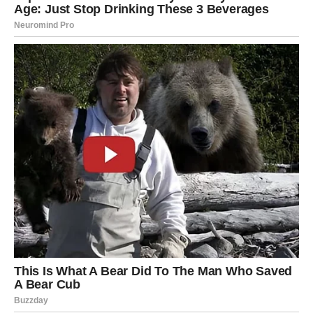
Važno je da budete spremni da brzo reagujete.
RAK
Rakovima finansijski teret polako pada sa leđa. Situacija
koja vam je stvarala stres počinje da se razvija mnogo
povoljnije.
Moguće je vraćanje novca, uspješan dogovor ili prilika da
povećate prihode. Zvijezde vam vraćaju osjećaj
sigurnosti koji vam je nedostajao.
LAV
Lavovima dolazi period priznanja i nagrada. Ono što ste
dugo gradili sada počinje da donosi konkretne rezultate.