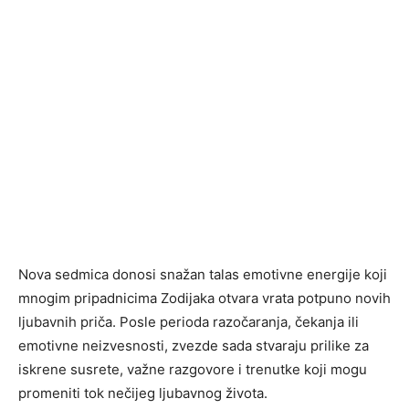
Nova sedmica donosi snažan talas emotivne energije koji
mnogim pripadnicima Zodijaka otvara vrata potpuno novih
ljubavnih priča. Posle perioda razočaranja, čekanja ili
emotivne neizvesnosti, zvezde sada stvaraju prilike za
iskrene susrete, važne razgovore i trenutke koji mogu
promeniti tok nečijeg ljubavnog života.