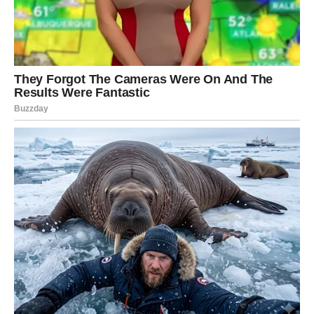
kojoj ste dugo maštali. Ako ste već u vezi, partner će vas
iznenaditi gestom koja će probuditi još jače emocije i
učiniti da se ponovo zaljubite.
Pred vama je period u kojem ljubav dolazi prirodno i
donosi osećaj da je sve konačno došlo na svoje mesto.
Ribe
Ribe ulaze u sedmicu ispunjenu nežnošću, romantikom i
lepim iznenađenjima. Slobodne Ribe imaju velike šanse
da upoznaju osobu koja će ih odmah osvojiti, dok zauzete
očekuju mnogo pažnje, razumevanja i zajedničkih
planova.
Emotivni život postaje bogatiji i ispunjeniji nego ranije.