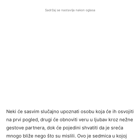
Sadržaj se nastavlja nakon oglasa
Neki će sasvim slučajno upoznati osobu koja će ih osvojiti
na prvi pogled, drugi će obnoviti veru u ljubav kroz nežne
gestove partnera, dok će pojedini shvatiti da je sreća
mnogo bliže nego što su mislili. Ovo je sedmica u kojoj