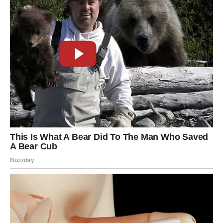
Vagama se ostvaruje jedna velika ljubavna želja. Vest ili
susret koji vas očekuju vratiće vam veru u ljubav i
pokazati da su iskrena osećanja uzvraćena.
Ako ste slobodni, nova romansa mogla bi početi sasvim
spontano.