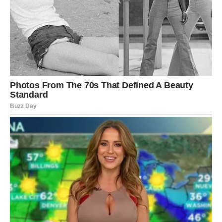
Jarac
Jarčevima sedmica donosi sigurnost i stabilnost u ljubavi.
Partner će vam pokazati koliko mu značite, dok slobodni
Jarčevi imaju velike šanse da upoznaju osobu sa kojom
će lako ostvariti duboku povezanost.
Jedan razgovor promeniće vaš pogled na budućnost.
Vodolija
Vodolije će biti među znakovima kojima nova sedmica
donosi potpuno novi ljubavni početak. Neočekivano
poznanstvo ili susret sa osobom koja će vas osvojiti
iskrenošću i toplinom mogao bi označiti početak veze o