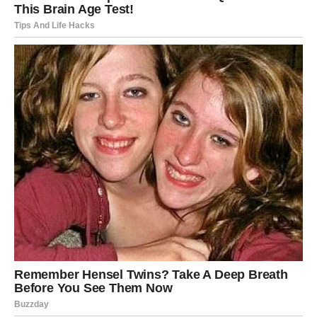
promeniti vaše raspoloženje i otvoriti vrata jednoj veoma
posebnoj priči.
Ako ste zauzeti, partner će vas iznenaditi iskrenim
priznanjem koje će dodatno učvrstiti vaš odnos.
Rak
Rakovima dolazi period ispunjen toplinom i
razumevanjem. Slobodni Rakovi mogli bi upoznati osobu
sa kojom će odmah ostvariti posebnu povezanost.
Zauzeti pripadnici ovog znaka uživaće u mnogo
zajedničkih trenutaka i planova za budućnost.
Lav