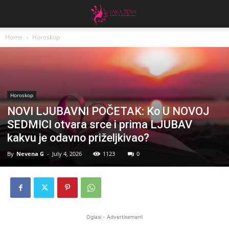
Home
Horoskop
Horoskop
NOVI LJUBAVNI POČETAK: Ko U NOVOJ
SEDMICI otvara srce i prima LJUBAV
kakvu je odavno priželjkivao?
By
Nevena G
-
July 4, 2026
1123
0
Oglasi - Advertisement