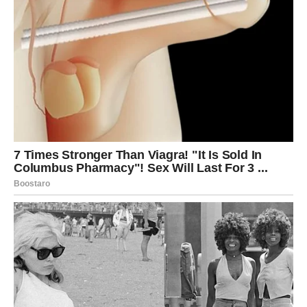
Škorpija
Škorpijama sedmica donosi iskrena priznanja i mnogo
više bliskosti. Jedna osoba odlučiće da vam kaže ono što
je dugo čuvala u sebi.
Zauzete Škorpije očekuju mnogo lepih zajedničkih
trenutaka sa partnerom.
Strelac
Strelčevima ljubav dolazi kroz putovanje, druženje ili
novo poznanstvo. Osoba koju upoznate mogla bi veoma
brzo postati neko bez koga više nećete moći da zamislite
svakodnevicu.
Pred vama su dani puni lepih emocija.