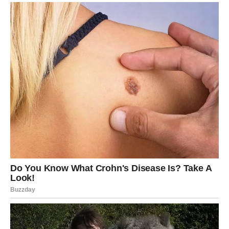
Lavovima ljubav donosi mnogo pažnje i komplimenata.
Privlačićete poglede gde god da se pojavite, a jedna
osoba odlučiće da vam otvoreno pokaže svoja osećanja.
Na kraju sedmice očekuje vas romantično iznenađenje.
Devica
Device očekuju iskreni razgovori koji će rešiti sve
nedoumice. Slobodne Device imaju priliku da upoznaju
osobu koja deli njihove životne vrednosti i planove.
Pred vama su dani u kojima emocije postaju mnogo
stabilnije.
Vaga