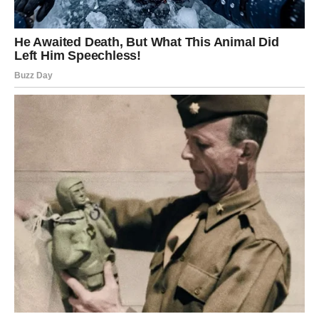
Nova sedmica donosi mnogima priliku da ostave iza sebe
razočaranja i otvore srce za nove emocije. Iskreni
razgovori, slučajni susreti i neočekivane poruke
pokazaće da ljubav često dolazi onda kada prestanemo
da je tražimo. Ovo je vreme novih početaka, toplih
osećanja i priča koje mogu trajati veoma dugo.