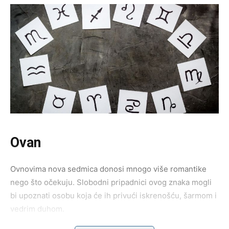
Ovan
Ovnovima nova sedmica donosi mnogo više romantike
nego što očekuju. Slobodni pripadnici ovog znaka mogli
bi upoznati osobu koja će ih privući iskrenošću, šarmom i
vedrim duhom.