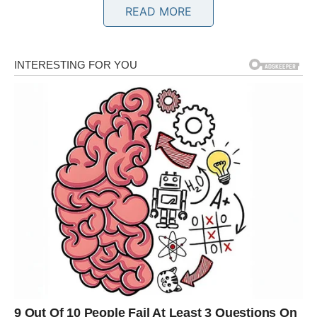
Zauzeti Ovnovi rešavaju nesporazume i ulaze u mnogo
READ MORE
mirniji period sa partnerom.
Bik
Bikovima dolazi emotivna sigurnost koju su dugo
priželjkivali. Partner će pokazati koliko mu je stalo do vas,
dok slobodni Bikovi imaju velike šanse da započnu
poznanstvo koje može prerasti u ozbiljnu vezu.
Pred vama su dani puni nežnosti i lepih emocija.
Blizanci
Blizanci će biti među najvećim ljubavnim srećnicima ove
sedmice. Neočekivani susret ili poruka potpuno će