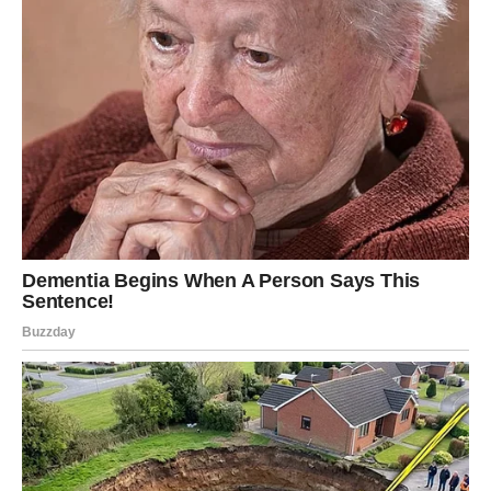
Bol vas je ojačao. Sada vam radost dolazi kao nagrada.
BIK – STRPLJENJE KOJE SE
ISPLATILO
Bik je možda najduže ćutao. Najduže trpeo. Najduže
čekao da se stvari same poslože. U proteklom periodu
mnogo toga vas je poljuljalo – posebno u emotivnom
smislu.
Bik je znak stabilnosti, ali kada mu se sruši osećaj
sigurnosti, tada je to najteži udarac. Ipak, vi niste odustali.
Niste odustali od ljubavi. Niste odustali od svojih principa.
I upravo zato – sada dolazi vaša nagrada.