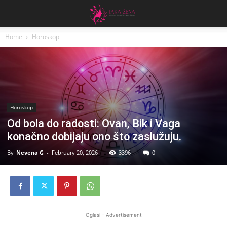
Home
Horoskop
Horoskop
Od bola do radosti: Ovan, Bik i Vaga
konačno dobijaju ono što zaslužuju.
By
Nevena G
-
February 20, 2026
3396
0
Oglasi - Advertisement