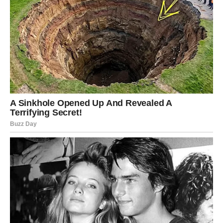
Ljubav: Stabilnost i ozbiljna namera
Ako ste u vezi, odnos prelazi na ozbiljniji nivo. Mogući su
razgovori o zajedničkoj budućnosti, zajedničkim
planovima, čak i konkretnim koracima poput zajedničkog
života ili veridbe.
Ako ste slobodni, u vaš život dolazi osoba koja donosi
mir. Ne dramu. Ne haos. Već sigurnost. I to je ono što vam
je falilo.
Posao i novac: Materijalna sigurnost
Karta nagrade je snažna kod Bika. Finansijski priliv,
stabilniji posao ili nova poslovna prilika koja vam vraća
osećaj kontrole.
Možda ste dugo ulagali u nešto što nije davalo rezultate.