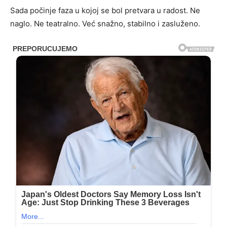
Sada počinje faza u kojoj se bol pretvara u radost. Ne
naglo. Ne teatralno. Već snažno, stabilno i zasluženo.