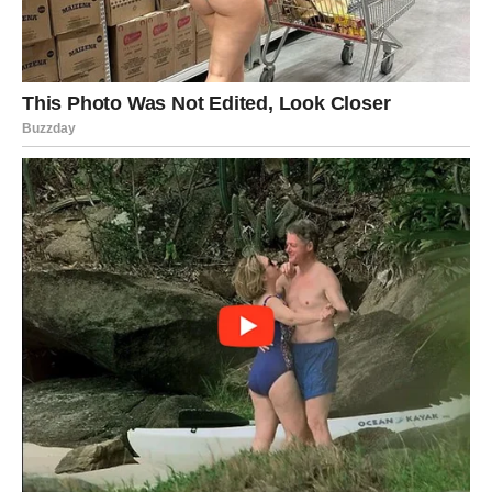
VAGA – PRAVDA DOLAZI U
PRAVOM TRENUTKU
Vaga je možda najviše patila u tišini. Spolja osmeh.
Iznutra nemir. Vagama je najteže kada osećaju nepravdu –
u ljubavi, u poslu, u odnosima.
U proteklom periodu osećali ste da dajete više nego što
dobijate. Da balans nije pravičan. Da su emocije
neravnomerno raspoređene. Ali sada dolazi ono što je
karmički zapisano –
pravda.
Ljubav: Nova ravnoteža