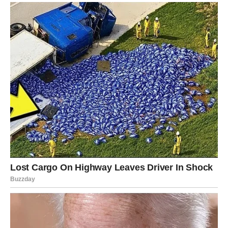
ih ne doživljava kao izazov, već kao vrednost. Nema više
igrica. Nema više dokazivanja. Dolazi neko ko stoji pored
vas – ne ispred, ne iza – već ravnopravno.
Posao i novac: Priznanje koje ste čekali
Moguće je unapređenje, bolja ponuda, ili konačno
priznanje za trud koji ste ulagali. Ovan je dugo nosio
odgovornost, često i tuđu. Sada dolazi trenutak kada se
to primećuje.
Finansijska stabilnost polako raste. Ne preko noći, ali
sigurno.
Emotivna poruka
Ovan više ne mora da dokazuje koliko vredi. Sada dolazi
faza u kojoj drugi to vide bez objašnjavanja.