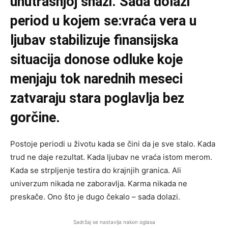
unutrašnjoj snazi. Sada dolazi
period u kojem se:vraća vera u
ljubav stabilizuje finansijska
situacija donose odluke koje
menjaju tok narednih meseci
zatvaraju stara poglavlja bez
gorčine.
Postoje periodi u životu kada se čini da je sve stalo. Kada
trud ne daje rezultat. Kada ljubav ne vraća istom merom.
Kada se strpljenje testira do krajnjih granica. Ali
univerzum nikada ne zaboravlja. Karma nikada ne
preskače. Ono što je dugo čekalo – sada dolazi.
Sadržaj se nastavlja nakon oglasa