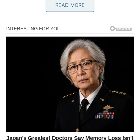
READ MORE
OVAN – NAGRADA POSLE
BORBE
Ovan je znak koji nikada ne odustaje. Kada voli – voli
hrabro. Kada radi – radi punim gasom. Kada pati – pati u
tišini, ali retko to pokazuje. U proteklom periodu Ovnovi
su prolazili kroz emotivne izazove koji su ih naterali da
preispitaju svoje izbore.