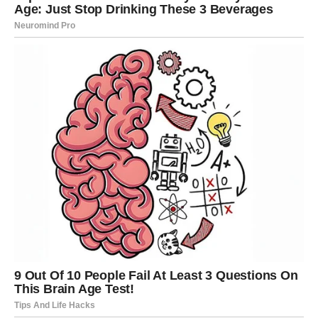
Možda ste davali više nego što ste dobijali. Možda ste
čekali da se neko promeni. Možda ste ulagali energiju u
posao koji vas nije cenio. I negde duboko u sebi pitali ste
se:
“Kada ću ja dobiti ono što zaslužujem?”
Odgovor je – sada.
Ljubav: Povratak samopouzdanja i prava
osoba
U ljubavi dolazi preokret. Ako ste u vezi, odnos dobija
novu stabilnost. Partner pokazuje više pažnje, više
poštovanja, više razumevanja. Ako ste prolazili kroz krizu,
sada dolazi faza smirivanja i iskrenog razgovora.
Slobodni Ovnovi ulaze u period kada privlače osobu koja