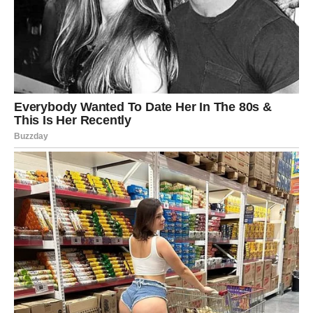
Sada se to menja. Dolazi konkretna potvrda da niste
uzalud verovali.
Emotivna poruka
Bik uči da nije slab zato što želi sigurnost. Sigurnost je
njegova snaga. I sada dolazi period kada se sve kockice
slažu na svoje mesto.
Od bola – do mira. Od sumnje – do stabilnosti.