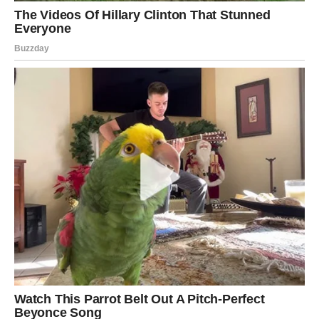
Ako ste u vezi, dolazi period iskrenosti. Partner pokazuje
spremnost da se stvari izjednače. Ako je postojala
neravnoteža – sada se ona ispravlja.
Slobodne Vage mogu upoznati osobu koja donosi mir i
razumevanje. Neko ko vas vidi bez potrebe da vas menja.
Posao i novac: Povoljna odluka
Moguće je rešenje situacije koja vas je dugo opterećivala.
Možda pravni ili administrativni problem, možda poslovna
dilema – ali dolazi odluka u vašu korist.
Finansijski aspekt postaje stabilniji.
Emotivna poruka