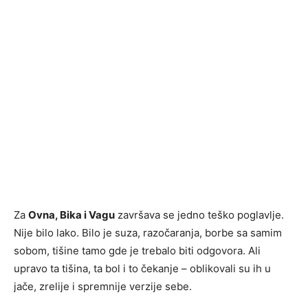
Za
Ovna, Bika i Vagu
završava se jedno teško poglavlje.
Nije bilo lako. Bilo je suza, razočaranja, borbe sa samim
sobom, tišine tamo gde je trebalo biti odgovora. Ali
upravo ta tišina, ta bol i to čekanje – oblikovali su ih u
jače, zrelije i spremnije verzije sebe.