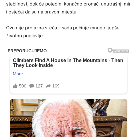
stabilnost, dok će pojedini konačno pronaći unutrašnji mir
i osjećaj da su na pravom mjestu.
Ovo nije prolazna sreća – sada počinje mnogo ljepše
životno poglavlje.