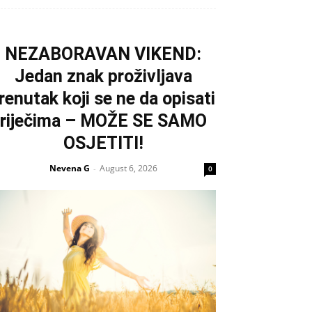
NEZABORAVAN VIKEND:
Jedan znak proživljava
renutak koji se ne da opisati
riječima – MOŽE SE SAMO
OSJETITI!
Nevena G
August 6, 2026
-
0