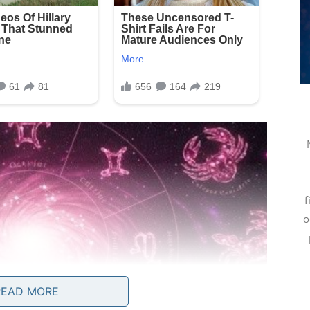
f
o
READ MORE