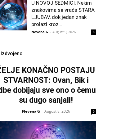
U NOVOJ SEDMICI: Nekim
znakovima se vraća STARA
LJUBAV, dok jedan znak
prolazi kroz...
Nevena G
-
August 9, 2026
0
Izdvojeno
ŽELJE KONAČNO POSTAJU
STVARNOST: Ovan, Bik i
ibe dobijaju sve ono o čemu
su dugo sanjali!
Nevena G
August 8, 2026
-
0