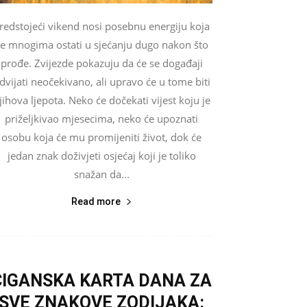
redstojeći vikend nosi posebnu energiju koja
e mnogima ostati u sjećanju dugo nakon što
prođe. Zvijezde pokazuju da će se događaji
dvijati neočekivano, ali upravo će u tome biti
jihova ljepota. Neko će dočekati vijest koju je
priželjkivao mjesecima, neko će upoznati
osobu koja će mu promijeniti život, dok će
jedan znak doživjeti osjećaj koji je toliko
snažan da...
Read more
CIGANSKA KARTA DANA ZA
SVE ZNAKOVE ZODIJAKA: