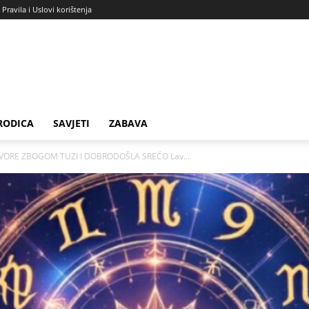
Pravila i Uslovi korištenja
RODICA
SAVJETI
ZABAVA
VORE ZBOGOM TUZI I DOBRODOŠLA SREĆO Lav...