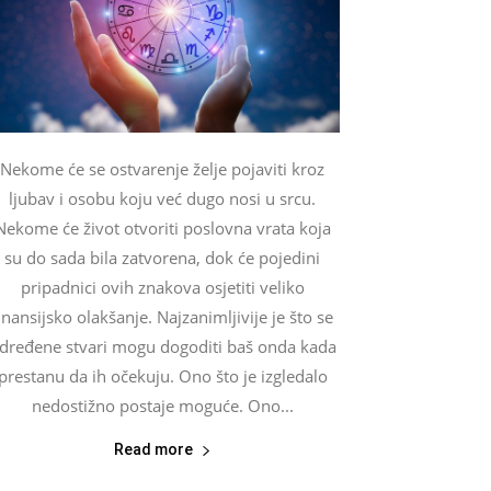
Nekome će se ostvarenje želje pojaviti kroz
ljubav i osobu koju već dugo nosi u srcu.
Nekome će život otvoriti poslovna vrata koja
su do sada bila zatvorena, dok će pojedini
pripadnici ovih znakova osjetiti veliko
inansijsko olakšanje. Najzanimljivije je što se
dređene stvari mogu dogoditi baš onda kada
prestanu da ih očekuju. Ono što je izgledalo
nedostižno postaje moguće. Ono...
Read more