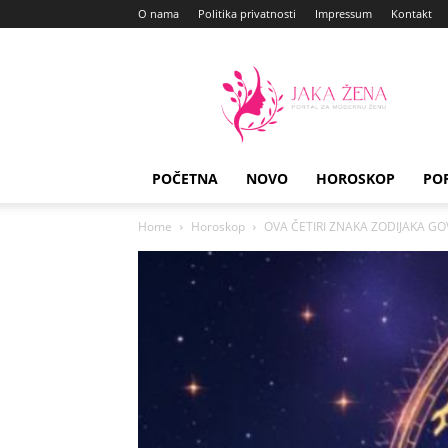
O nama
Politika privatnosti
Impressum
Kontakt
Jaka
Zena
POČETNA
NOVO
HOROSKOP
PO
Home
Horoskop
OVA ČETIRI ZNAKA ZODIJAKA GO