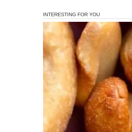
LAV – RADOST SE VRAĆ
TIŠINA
Lavovi su dugo nosili osmeh čak i onda kada i
nepokolebljivi i bezbrižni, a samo ste vi znal
Poslednji period doneo je razočaranja, oseća
se pitali –
da li se uopšte isplati boriti?
Odgovor sada dolazi jasno:
da, isplatilo se
.
U narednim danima Lav ulazi u fazu u kojoj 
ili susret koji menja emotivno stanje iz kor