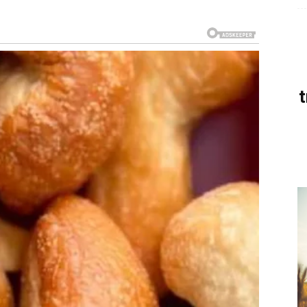
t
A TAMO GDE JE DUGO BILA
m nije bilo lako. Mnogi su mislili da ste jaki,
i koliko ste emocija potisnuli da biste ostali uspravni.
j da dajete više nego što dobijate i trenutke kada ste
se vraća njegova prirodna radost. Dolazi vest, razgovor
ena. Ono što je bolelo gubi snagu, a vi ponovo osećate