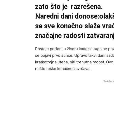
zato što je razrešena.
Naredni dani donose:olakš
se sve konačno slaže vraća
značajne radosti zatvaran
Postoje periodi u životu kada se tuga ne pov
se pojavi prvo sunce. Upravo takvi dani sad
kratkotrajna uteha, niti trenutna radost. Ovo
nešto teško konačno završava.
Sadržaj 