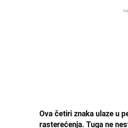
Ogl
Ova četiri znaka ulaze u 
rasterećenja. Tuga ne nest