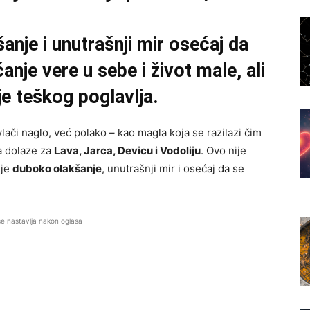
anje i unutrašnji mir osećaj da
nje vere u sebe i život male, ali
je teškog poglavlja.
lači naglo, već polako – kao magla koja se razilazi čim
a dolaze za
Lava, Jarca, Devicu i Vodoliju
. Ovo nije
 je
duboko olakšanje
, unutrašnji mir i osećaj da se
se nastavlja nakon oglasa