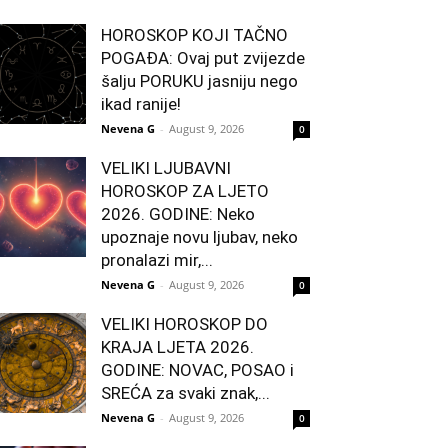
HOROSKOP KOJI TAČNO
POGAĐA: Ovaj put zvijezde
šalju PORUKU jasniju nego
ikad ranije!
Nevena G
-
August 9, 2026
0
VELIKI LJUBAVNI
HOROSKOP ZA LJETO
2026. GODINE: Neko
upoznaje novu ljubav, neko
pronalazi mir,...
Nevena G
-
August 9, 2026
0
VELIKI HOROSKOP DO
KRAJA LJETA 2026.
GODINE: NOVAC, POSAO i
SREĆA za svaki znak,...
Nevena G
-
August 9, 2026
0