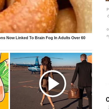
P
e viđeni, poštovani i cenjeni – bilo u ljubavi, poslu ili
ć
o
 zrelije i stabilnije. Više ne jurite pažnju – ona dolazi
n
izgubili ništa vredno, već ste se oslobodili onoga što
dokazujete. U narednim danima shvatićete koliko ste
AKON DUGOG TERETA
se teret bez žaljenja. U poslednje vreme ste preuzeli
e tuđih problema. Tuga kod vas nije bila glasna – bila