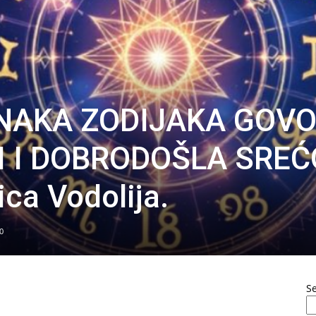
ZNAKA ZODIJAKA GOV
 I DOBRODOŠLA SREĆ
ca Vodolija.
0
S