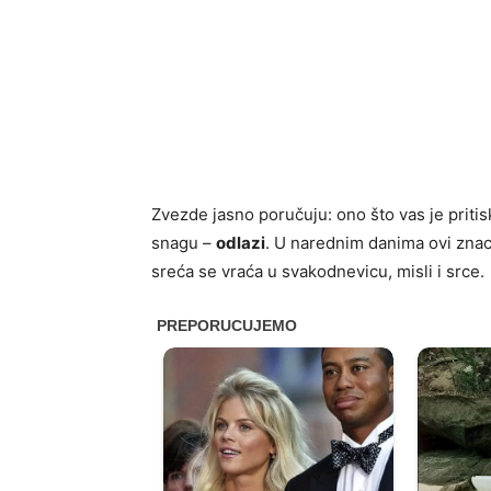
Zvezde jasno poručuju: ono što vas je pritisk
snagu –
odlazi
. U narednim danima ovi znaci
sreća se vraća u svakodnevicu, misli i srce.