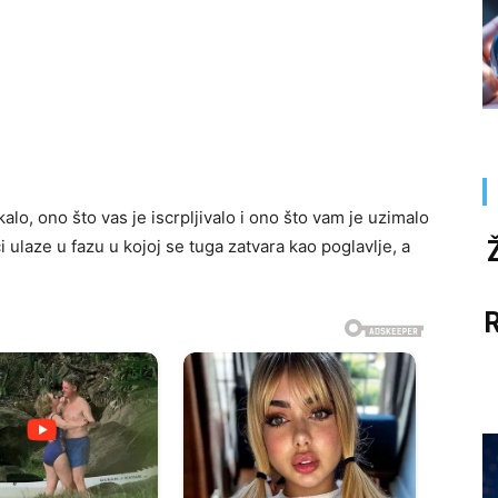
alo, ono što vas je iscrpljivalo i ono što vam je uzimalo
 ulaze u fazu u kojoj se tuga zatvara kao poglavlje, a
R