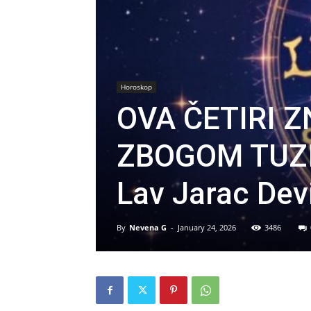
Horoskop
OVA ČETIRI 
ZBOGOM TUZI
Lav Jarac Devi
By
Nevena G
-
January 24, 2026
3486