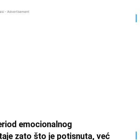
asi - Advertisement
period emocionalnog
aje zato što je potisnuta, već