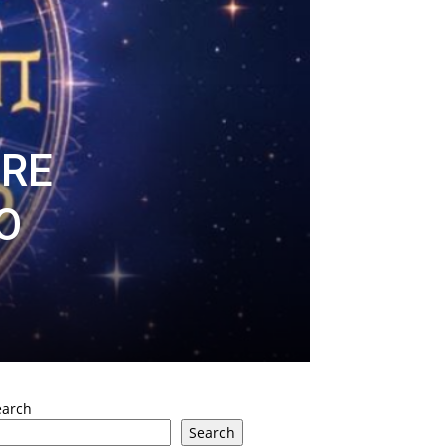
ORE
O
earch
Search