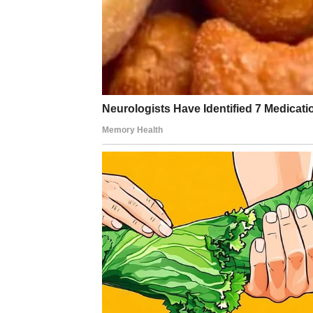
život u sebi
.
Sreća dolazi kroz priznanje, kroz osećaj da st
porodičnim odnosima.
Lav ponovo počinje da sija, ali ovog puta tiše,
sama. Tuga se povlači jer shvatate da niste 
vas je kočilo.
Poruka za Lava:
Sreća se vraća onda kada prestanete da se 
zapravo jaki – i koliko vas život voli.
JARAC – OLAKŠANJE N
Jarčevi su jedan od znakova koji najduže no
previše odgovornosti, previše briga i previš