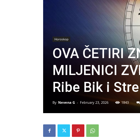
Horoskop
OVA ČETIRI 
MILJENICI Z
Ribe Bik i Stre
By
Nevena G
-
February 23, 2026
1843