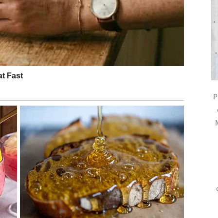
obija potvrdu.
Dobija onu vrstu priznanja koja ti kaže:
, ali ono što je važno – to nije prazna arogancija, već
P
,
oznaje tvoj potencijal,
žao u sebi.
avo za gotovo – ove sedmice se to menja. Moguće je da