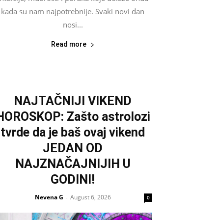
kada su nam najpotrebnije. Svaki novi dan
nosi...
Read more
NAJTAČNIJI VIKEND
HOROSKOP: Zašto astrolozi
tvrde da je baš ovaj vikend
JEDAN OD
NAJZNAČAJNIJIH U
GODINI!
Nevena G
August 6, 2026
-
0