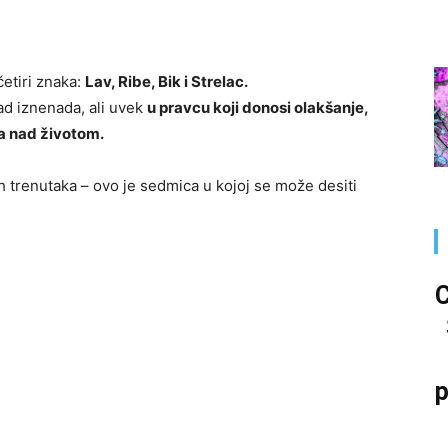
etiri znaka:
Lav, Ribe, Bik i Strelac.
ad iznenada, ali uvek
u pravcu koji donosi olakšanje,
la nad životom.
h trenutaka – ovo je sedmica u kojoj se može desiti
p