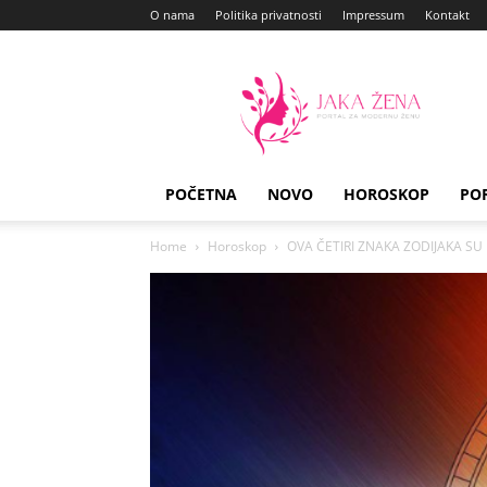
O nama
Politika privatnosti
Impressum
Kontakt
Jaka
Zena
POČETNA
NOVO
HOROSKOP
PO
Home
Horoskop
OVA ČETIRI ZNAKA ZODIJAKA SU M