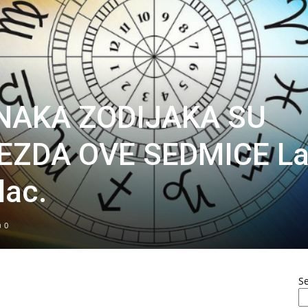
ZNAKA ZODIJAKA SU
VEZDA OVE SEDMICE L
lac.
0
S