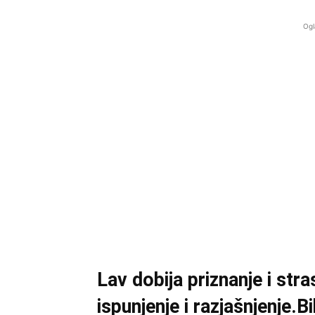
Ogl
Lav dobija priznanje i str
ispunjenje i razjašnjenje.
Bi