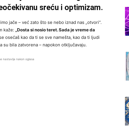
 neočekivanu sreću i optimizam.
imo jače – već zato što se nebo iznad nas „otvori“.
m kaže:
„Dosta si nosio teret. Sada je vreme da
e osećaš kao da ti se sve namešta, kao da ti ljudi
ja su bila zatvorena – napokon otključavaju.
se nastavlja nakon oglasa