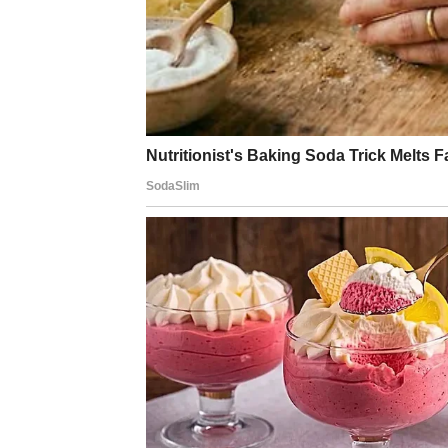
PRAVE ISTINE
Lav ove sedmice ne dobija samo pažnju –
d
„Nisi uzalud izdržao.“
U tvojoj energiji se budi vatra samopouzdanja
unutrašnji osećaj moći i jasnoće.
Posao i novac
Na poslu može doći do preokreta:
razgovor sa nadređenima koji ti otvara vrata
ponuda, dogovor ili projekat u kojem se prep
mogućnost da pokažeš ideju koju si dugo dr
Ako si imao osećaj da te drugi uzimaju zdr