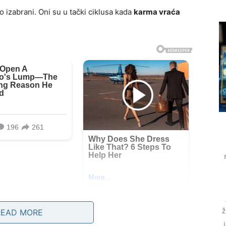
 izabrani. Oni su u tački ciklusa kada
karma vraća
ž
READ MORE