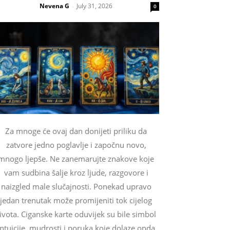
Nevena G
July 31, 2026
-
0
Za mnoge će ovaj dan donijeti priliku da
zatvore jedno poglavlje i započnu novo,
mnogo ljepše. Ne zanemarujte znakove koje
vam sudbina šalje kroz ljude, razgovore i
naizgled male slučajnosti. Ponekad upravo
jedan trenutak može promijeniti tok cijelog
ivota. Ciganske karte oduvijek su bile simbol
intuicije, mudrosti i poruka koje dolaze onda