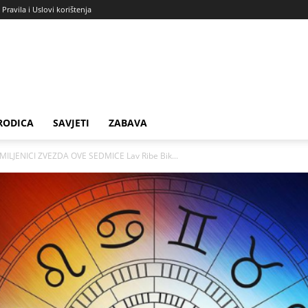
Pravila i Uslovi korištenja
RODICA
SAVJETI
ZABAVA
ILJENICI ZVEZDA OVE SEDMICE Lav Ribe Bik...