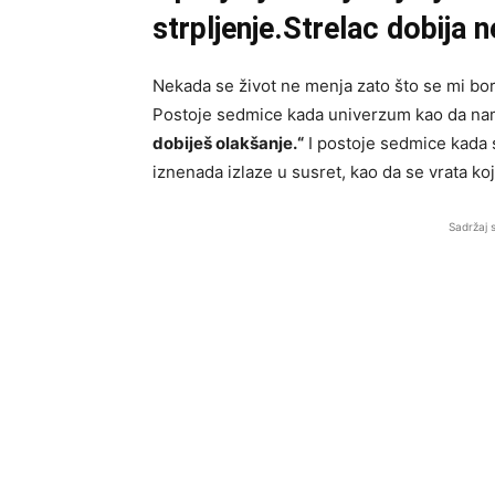
strpljenje.Strelac dobija
Nekada se život ne menja zato što se mi bor
Postoje sedmice kada univerzum kao da na
dobiješ olakšanje.“
I postoje sedmice kada s
iznenada izlaze u susret, kao da se vrata ko
Sadržaj 