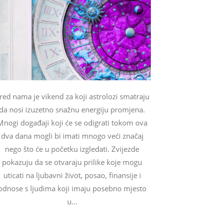
red nama je vikend za koji astrolozi smatraju
da nosi izuzetno snažnu energiju promjena.
Mnogi događaji koji će se odigrati tokom ova
dva dana mogli bi imati mnogo veći značaj
nego što će u početku izgledati. Zvijezde
pokazuju da se otvaraju prilike koje mogu
uticati na ljubavni život, posao, finansije i
odnose s ljudima koji imaju posebno mjesto
u...