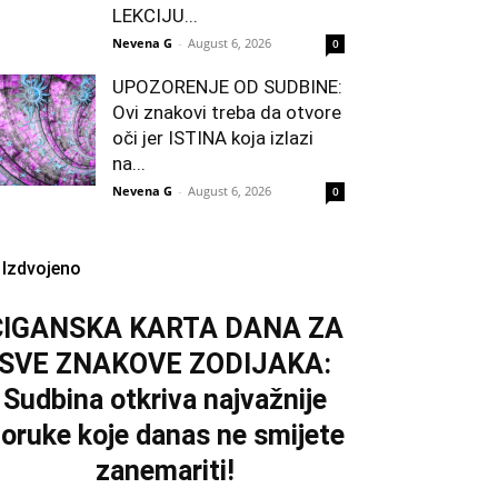
LEKCIJU...
Nevena G
-
August 6, 2026
0
UPOZORENJE OD SUDBINE:
Ovi znakovi treba da otvore
oči jer ISTINA koja izlazi
na...
Nevena G
-
August 6, 2026
0
Izdvojeno
CIGANSKA KARTA DANA ZA
SVE ZNAKOVE ZODIJAKA:
Sudbina otkriva najvažnije
oruke koje danas ne smijete
zanemariti!