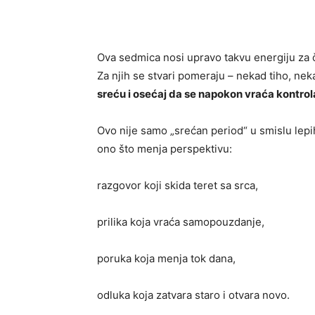
Ova sedmica nosi upravo takvu energiju za č
Za njih se stvari pomeraju – nekad tiho, nek
sreću i osećaj da se napokon vraća kontro
Ovo nije samo „srećan period“ u smislu lepi
ono što menja perspektivu:
razgovor koji skida teret sa srca,
prilika koja vraća samopouzdanje,
poruka koja menja tok dana,
odluka koja zatvara staro i otvara novo.