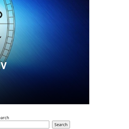
av
earch
Search