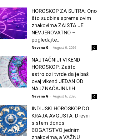
HOROSKOP ZA SUTRA: Ono
što sudbina sprema ovim
znakovima ZAISTA JE
NEVJEROVATNO –
pogledajte...
Nevena G
-
August 6, 2026
0
NAJTAČNIJI VIKEND
HOROSKOP: Zašto
astrolozi tvrde da je baš
ovaj vikend JEDAN OD
NAJZNAČAJNIJIH...
Nevena G
-
August 6, 2026
0
INDIJSKI HOROSKOP DO
KRAJA AVGUSTA: Drevni
sistem donosi
BOGATSTVO jednim
znakovima, a VAŽNU