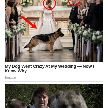
Mart donosi razgovore koji menjaju tok odnosa. Ne zato
što dolazi kraj, već zato što dolazi
definicija
.
Ako je odnos bio stabilan, mart donosi još veću bliskost:
planove, dogovore, zajedničke korake.
Ako je odnos bio pun tišine i nedorečenosti, mart donosi
trenutak kada se sve izgovara: šta te boli, šta ti fali, šta ti
treba.
Rak će konačno reći:
„Ja ne mogu da volim u mraku. Ja moram da znam gde
stojim.“
I tu nastaje preokret: mnogi partneri će se trgnuti, shvatiti
ozbiljnost, pokazati zrelost. A ako ne pokažu – Rak više