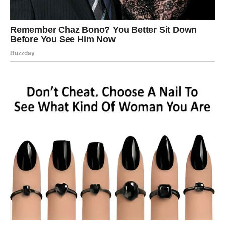
vraća kontrolu nad svojim životom.
NAJVAŽNIJA PORUKA ZA RAKA
U MARTU
Ne traži potvrdu od onih koji je ne umeju dati.
Ono što želiš – dolazi. Ali prvo moraš jasno reći sebi šta
više nećeš.
BIK – U MARTU DOBIJAŠ ONO
ŠTO SI STRPLJIVO GRADIO:
REZULTAT
Bik je znak koji želi mir, ali i stabilnost. Bik ne traži bajku –
Bik traži realnost koja traje. U poslednje vreme Bik je