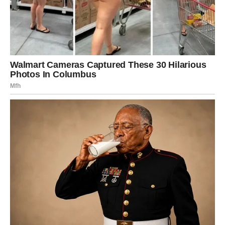
U MARTU
Ne moraš više da čekaš da te neko izabere – ti biraš.
I kada Bik počne da bira, život počne da daje.