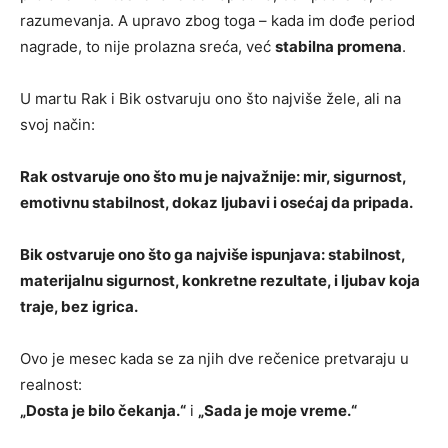
razumevanja. A upravo zbog toga – kada im dođe period
nagrade, to nije prolazna sreća, već
stabilna promena
.
U martu Rak i Bik ostvaruju ono što najviše žele, ali na
svoj način:
Rak ostvaruje ono što mu je najvažnije: mir, sigurnost,
emotivnu stabilnost, dokaz ljubavi i osećaj da pripada.
Bik ostvaruje ono što ga najviše ispunjava: stabilnost,
materijalnu sigurnost, konkretne rezultate, i ljubav koja
traje, bez igrica.
Ovo je mesec kada se za njih dve rečenice pretvaraju u
realnost:
„Dosta je bilo čekanja.“
i
„Sada je moje vreme.“