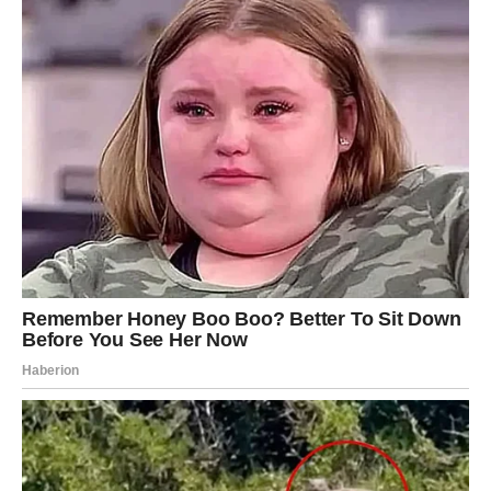
Ako si slobodan/slobodna:
Mart donosi susret s osobom koja ima slične vrednosti:
neko ko ne beži od odgovornosti. Nekoga ko ume da
ostane. Ovaj odnos može delovati “mirno” na početku, ali
upravo tu je tajna: Bik najlepše voli kada oseća sigurnost.
Moguće je i da se pojavi neko iz prošlosti, ali mart Bik uči: