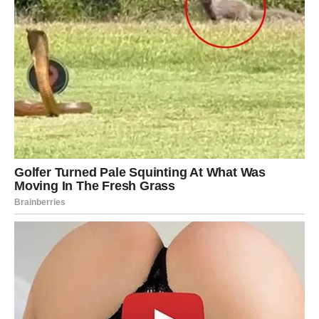
ne vraćaš se po staru priču – vraćaš se samo ako postoji
nova istina.
NOVAC I POSAO – MART JE
BIKOV MESEC OPIPLJIVIH
POBEDA
Bik je znak koji najbolje oseća materijalni tok. U martu
dolazi:
stabilnija finansijska situacija
mogućnost bonusa ili povišice
ponuda/ugovor/projekat koji donosi duži rok sigurnosti