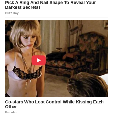
mogao da se oseća kao da mnogo toga stoji: kao da
planovi kasne, kao da se trud ne isplaćuje odmah, kao da
ljudi ne cene dovoljno ono što Bik radi.
Ali mart je mesec kada se stvari pokreću. I to ne kroz
haos, nego kroz
konkretne rezultate
.
Bik u martu ostvaruje ono što želi jer je spreman da
preseče ono što ga koči.
LJUBAV – MART DONOSI
OZBILJNOST I JASNOĆU
Bik ne ume da voli “usput”. Kada voli – voli do kraja. Zato
ga najviše boli kada neko nije stabilan, kada daje danas pa
nestaje sutra, kada govori jedno, a radi drugo.