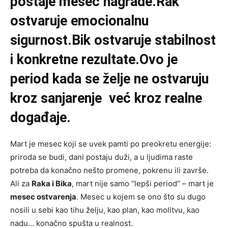
postaje mesec nagrade.Rak
ostvaruje emocionalnu
sigurnost.Bik ostvaruje stabilnost
i konkretne rezultate.Ovo je
period kada se želje ne ostvaruju
kroz sanjarenje već kroz realne
događaje.
Mart je mesec koji se uvek pamti po preokretu energije:
priroda se budi, dani postaju duži, a u ljudima raste
potreba da konačno nešto promene, pokrenu ili završe.
Ali za
Raka i Bika
, mart nije samo “lepši period” – mart je
mesec ostvarenja
. Mesec u kojem se ono što su dugo
nosili u sebi kao tihu želju, kao plan, kao molitvu, kao
nadu… konačno spušta u realnost.