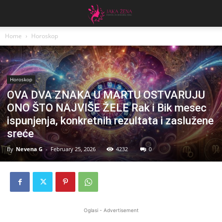
Home
Horoskop
Horoskop
OVA DVA ZNAKA U MARTU OSTVARUJU
ONO ŠTO NAJVIŠE ŽELE Rak i Bik mesec
ispunjenja, konkretnih rezultata i zaslužene
sreće
By
Nevena G
-
February 25, 2026
4232
0
Oglasi - Advertisement