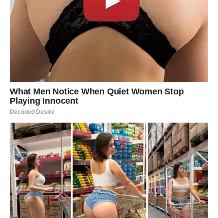
naplata nečega što kasni (novac, dug, obećanje, rezultat)
Ovo je mesec kada Bik vidi plodove strpljenja. I to menja
sve: samopouzdanje raste, motivacija se vraća, i Bik
ponovo oseća snagu u sebi.
UNUTRAŠNJA SNAGA – BIK U
MARTU POSTAJE MAGNET
Bik u martu počinje da zrači. Ljudi ga primete. Njegovo
“ne” dobija težinu. Njegovo prisustvo postaje jače.
I to nije slučajno: Bik konačno prestaje da se dokazuje
onima koji ga ne razumeju.
NAJVAŽNIJA PORUKA ZA BIKA