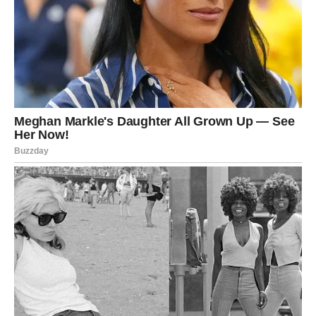
POSAO I NOVAC – RAK DOBIJA
PRIZNANJE, PODRŠKU I
OLAKŠANJE
Rakovi često rade mnogo, ali ne umeju da se “prodaju”.
Mart donosi trenutak kada se njihov rad vidi.
Moguće su:
pohvala, priznanje, “hvala” koje dugo čekaš
nova ponuda ili dodatni posao
poboljšanje finansija kroz dogovor, pomoć ili stabilniji tok
novca
rešavanje jedne brige (kredit, dug, zaostala uplata,