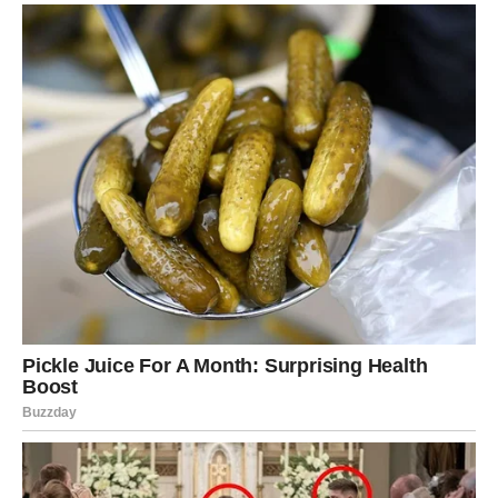
LJUBAV – MART JE MESec U
KOJEM RAK VIŠE NE MOLI, NE
ČEKA, NE NAGRAĐUJE POLA
U ljubavi, Rak u martu ulazi u drugačiju fazu: nije više
onaj isti Rak koji sve razume i sve oprašta. Sada Rak
postaje Rak koji zna svoju vrednost.
Ako si u vezi: