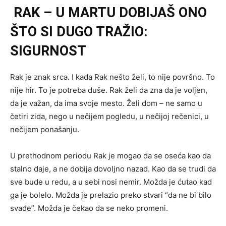
RAK – U MARTU DOBIJAŠ ONO
ŠTO SI DUGO TRAŽIO:
SIGURNOST
Rak je znak srca. I kada Rak nešto želi, to nije površno. To
nije hir. To je potreba duše. Rak želi da zna da je voljen,
da je važan, da ima svoje mesto. Želi dom – ne samo u
četiri zida, nego u nečijem pogledu, u nečijoj rečenici, u
nečijem ponašanju.
U prethodnom periodu Rak je mogao da se oseća kao da
stalno daje, a ne dobija dovoljno nazad. Kao da se trudi da
sve bude u redu, a u sebi nosi nemir. Možda je ćutao kad
ga je bolelo. Možda je prelazio preko stvari “da ne bi bilo
svađe”. Možda je čekao da se neko promeni.