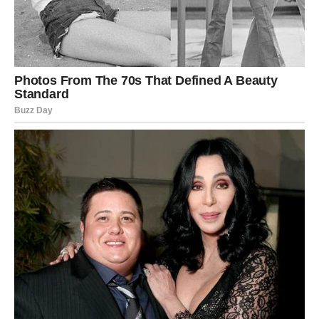
administracija)
Najvažnije: Rak u martu oseća da više ne mora sve sam.
DOM I PORODICA – ODLUKA
KOJA DONOSI MIR
Mart je mesec u kojem Rak može:
pokrenuti sređivanje doma
razmišljati o selidbi ili preuređenju
rešavati porodičnu situaciju koja dugo stoji
I ovo nije stres, već oslobađanje. Kao da Rak konačno