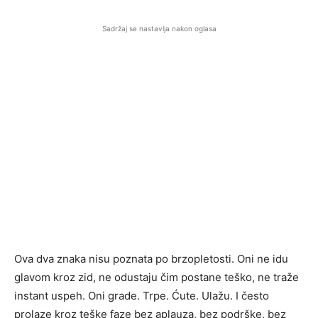
Sadržaj se nastavlja nakon oglasa
Ova dva znaka nisu poznata po brzopletosti. Oni ne idu
glavom kroz zid, ne odustaju čim postane teško, ne traže
instant uspeh. Oni grade. Trpe. Ćute. Ulažu. I često
prolaze kroz teške faze bez aplauza, bez podrške, bez