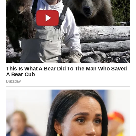
neće ostajati iz straha. Rak će otići iz ljubavi prema sebi.
Ako si slobodan/slobodna:
U martu Rak može upoznati osobu koja donosi ono što
mu je dugo nedostajalo:
toplinu bez neizvesnosti
.
Ovo može krenuti kao razgovor, kao prijateljstvo, kao
slučajan susret, ali osećaj će biti poseban: neće biti
napetosti i igrica – biće mir. A Rak prepoznaje mir kao
znak sudbine.
Moguće je i javljanje osobe iz prošlosti, ali mart Rak uči
jednoj važnoj lekciji:
ne vraćaš se tamo gde si se gasio – vraćaš se samo po
zatvaranje.