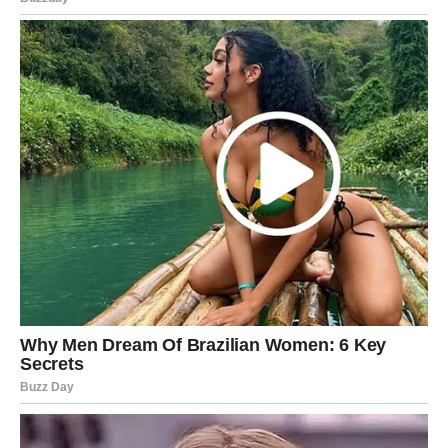
U martu Bik donosi odluku:
„Ili si tu – ili nisi.“
Ako si u vezi:
Mart donosi stabilizaciju. Ali i test.
Ako je odnos zdrav, Bik dobija sigurnost, potvrdu,
planove, dubinu.
Ako je odnos pun nejasnoća, Bik se budi i više ne ćuti.
Mogući su razgovori o ozbiljnim temama: zajednički život,
brak, planovi, novac, budućnost. I koliko god Bik delovao
mirno, iznutra će tačno znati: da li ovo vodi ka sigurnosti
ili ga troši.