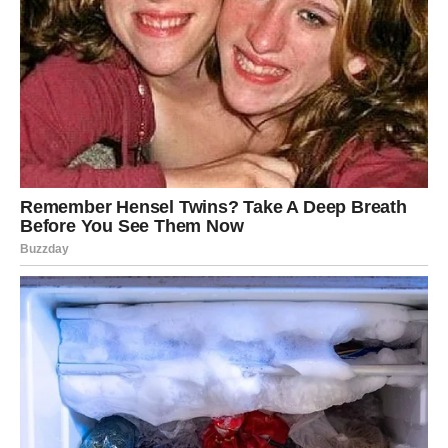
Najljepši dio ovog perioda za Vage jeste činjenica da će
konačno prestati sumnjati u ljubav. Shvatit će da nisu sve
priče osuđene na razočaranje i da prava osoba zaista
može doći u pravi trenutak.
Ljubavna sreća koja im dolazi mogla bi ih potpuno
iznenaditi.