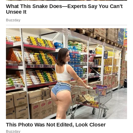
Zvijezde pokazuju da Vodolije više ne trebaju bježati od
emocija. Vrijeme je da dopuste nekome da im se približi i
pokaže koliko ljubav može biti lijepa kada dolazi od prave
osobe.