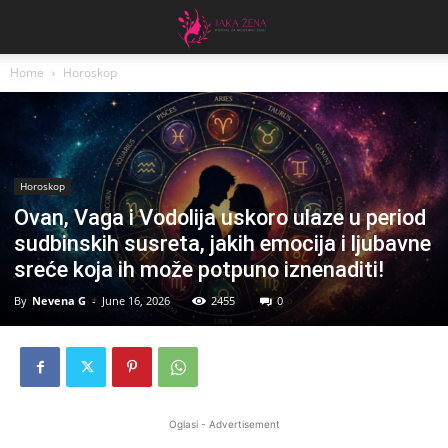
Home
Horoskop
Horoskop
Ovan, Vaga i Vodolija uskoro ulaze u period
sudbinskih susreta, jakih emocija i ljubavne
sreće koja ih može potpuno iznenaditi!
By
Nevena G
-
June 16, 2026
2455
0
Oglasi - Advertisement