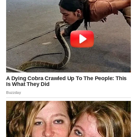
Ako ste slobodni, postoji velika mogućnost da upoznate
nekoga tko će vas osvojiti svojom iskrenošću. Neće biti
potrebe za igrama, skrivanjem osjećaja ili nagađanjem.
Sve će djelovati prirodno i lako, kao da je sudbina
unaprijed pripremila taj susret.
Neke Vage očekuje i povratak osobe iz prošlosti.
Međutim, ovaj put okolnosti su drugačije. Ono što ranije
nije moglo uspjeti sada dobija novu priliku. Zvijezde
pokazuju da će mnogi razgovori donijeti odgovore koje
su dugo čekali.
Za zauzete Vage slijedi period romantike. Partner će
pokazati više emocija, a odnos će postati dublji i iskreniji.
Mogući su zajednički planovi za budućnost, razgovori o
ozbiljnim koracima i osjećaj sigurnosti koji je dugo
nedostajao.