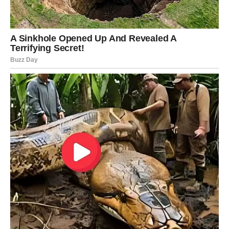
Jedna osoba uskoro ulazi u njihov život na način koji
neće moći ignorirati. Taj susret djelovat će kao
slučajnost, ali će vrlo brzo postati jasno da je riječ o
nečemu mnogo većem. Razgovori će biti puni
razumijevanja, a privlačnost će rasti iz dana u dan.
Za slobodne Vodolije ovo može biti početak jedne od
najvažnijih ljubavnih priča u posljednjih nekoliko godina.
Osoba koja dolazi neće ih privući samo izgledom nego i
načinom razmišljanja. Upravo ta mentalna povezanost bit
će ključ svega.
Zauzete Vodolije također ulaze u poseban period. Partner
pokazuje spremnost da odnos podigne na viši nivo.
Mogući su zajednički planovi, putovanja ili odluke koje će
dodatno učvrstiti vezu.