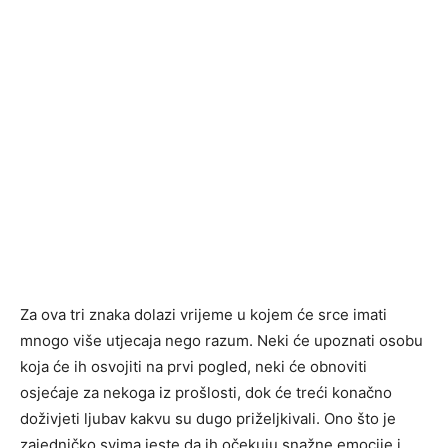
Za ova tri znaka dolazi vrijeme u kojem će srce imati
mnogo više utjecaja nego razum. Neki će upoznati osobu
koja će ih osvojiti na prvi pogled, neki će obnoviti
osjećaje za nekoga iz prošlosti, dok će treći konačno
doživjeti ljubav kakvu su dugo priželjkivali. Ono što je
zajedničko svima jeste da ih očekuju snažne emocije i