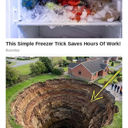
VODOLIJA – SUDBINSKI SUSRET
KOJI MIJENJA SVE
Vodolije često djeluju hladnije nego što zaista jesu. Iza
njihove smirenosti krije se duboka emotivnost koju
rijetko pokazuju drugima. Upravo zato ljubavne priče
Vodolija često imaju posebnu težinu.
Naredni period donosi im događaje koji će ih natjerati da
ponovno povjeruju u sudbinske susrete.
Mnoge Vodolije su se u posljednje vrijeme fokusirale na
posao, obaveze ili vlastite planove. Ljubav je možda bila u
drugom planu. Međutim, zvijezde sada mijenjaju pravila
igre.