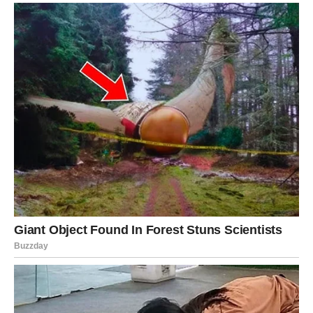
VAGA – OSTVARENJE
LJUBAVNIH SNOVA
Vage su znak koji vjeruje u ljubav više nego većina drugih
znakova Zodijaka. One traže sklad, nježnost,
razumijevanje i osjećaj pripadnosti. Međutim, mnoge
Vage su u posljednje vrijeme prolazile kroz period
sumnji, neizvjesnosti i emocionalnih preispitivanja.
Zvijezde sada donose potpuno drugačiju energiju.
Pred Vagama je vrijeme u kojem će ljubav konačno početi
uzvraćati sve ono što su davale drugima. Mnoge Vage će
osjetiti kako se njihov život mijenja zahvaljujući jednoj
osobi koja ulazi u njihov svijet.