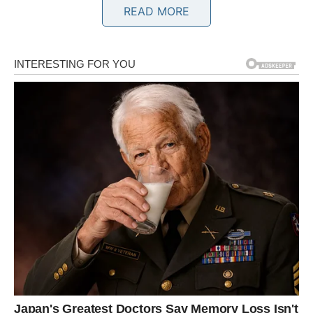
READ MORE
Ovnovi su navikli da budu hrabri, direktni i da sami kroje
svoju sudbinu. Međutim, kada je ljubav u pitanju, čak ni
oni neće moći predvidjeti ono što ih očekuje. Pred njima
je period u kojem će se dogoditi nešto potpuno
neočekivano.
Mnogi Ovnovi već dugo nose osjećaj da im u ljubavnom
životu nedostaje uzbuđenja. Iako možda imaju simpatiju
ili osobu koja im se dopada, duboko u sebi osjećaju da
prava priča još nije počela. Zvijezde sada pokazuju da
dolazi upravo ono što su čekali.
Moguć je susret s osobom koja će ih odmah privući
svojom energijom. To neće biti obična privlačnost. Bit će
to osjećaj kao da se poznaju mnogo duže nego što je
stvarnost. Razgovori će teći lako, pogledi će govoriti više