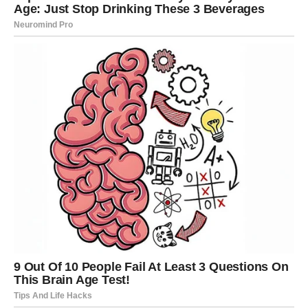
od riječi, a srce će početi kucati brže nego inače.
Za Ovnove koji su već u vezi slijedi period obnove
emocija. Problemi koji su se gomilali polako odlaze u
drugi plan. Partner pokazuje više pažnje, razumijevanja i
nježnosti. Mnogi Ovnovi će shvatiti da pored sebe imaju
osobu koja ih iskreno voli, ali čiju su ljubav možda uzimali
zdravo za gotovo.
Posebno zanimljiv period očekuje slobodne Ovnove.
Jedna poruka, slučajan susret ili poziv mogli bi pokrenuti
priču koja će obilježiti naredne mjesece. Ljubav dolazi
brzo, snažno i bez upozorenja.
Sudbina Ovnovima poručuje da ne zatvaraju srce zbog
starih razočaranja. Ono što dolazi nema veze s prošlošću.
Ovo je nova prilika za sreću.