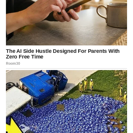
Lavovi ulaze u vikend sa posebnom energijom, sa
samopouzdanjem koje se vraća i sa osećajem da se stvari
konačno pomeraju u pravom smeru nakon perioda u
kojem su možda sumnjali ili čekali da se nešto promeni.
Sve ono što su ulagali – emocije, trud, strpljenje – sada
počinje da daje rezultate. Biće ovo vikend u kojem Lav
može biti u centru pažnje, ali ne zbog potrebe da se
dokazuje, već zato što jednostavno zrači posebnom
energijom koju drugi primećuju.
U ljubavi – strasti ne nedostaje, mogući su susreti koji
ubrzavaju srce. U životu – dolaze prilike koje se ne
odbijaju. A u duši – vraća se mir koji je dugo nedostajao.