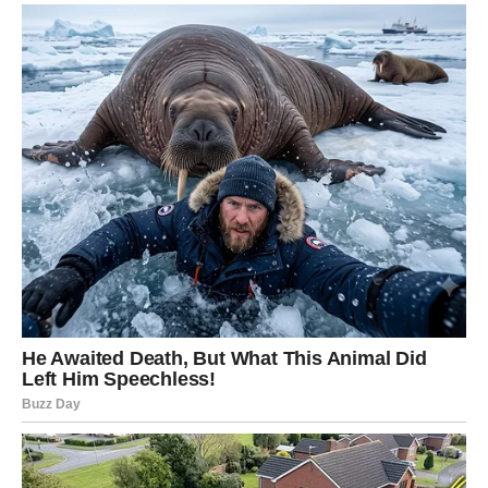
ŠKORPIJA – STRAST KOJA
BUDI, ISTINA KOJA OSLOBAĐA
Škorpije ulaze u vikend u kojem se sve pokreće –
emocije, misli, želje i istine koje su dugo bile skrivene
sada izlaze na površinu, ali ne da bi donele bol, već da bi
donele oslobađanje i jasnoću.
Mnogi pripadnici ovog znaka mogu doživeti susret koji
deluje sudbinski, pogled koji govori više od reči, dodir
koji pokreće lavinu emocija ili priznanje koje menja tok
odnosa.
Ovo je vikend kada Škorpija ponovo oseća život punim
plućima, kada strast, energija i magnetizam dolaze do
izražaja, a zvezde joj daju priliku da dobije ono što želi –