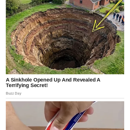
ali samo ako ima hrabrosti da sluša svoje srce i da ne
ignoriše ono što duboko oseća.
RIBE – KADA SNOVI POČNU DA
SE OSTVARUJU
Ribe su znak koji veruje u čuda čak i onda kada ih život
pokuša razuveriti, i upravo zbog te vere – ovaj vikend
donosi nešto posebno, nešto što deluje kao nagrada za
sve što su prošle.
Moguće su lepe vesti koje dolaze iznenada, preokreti koji
menjaju planove na bolje, novac koji dolazi neočekivano
ili emotivni trenutak koji briše bol iz prošlosti i donosi mir.
Ribe će osetiti da nisu same, da ih neko vodi, štiti i
usmerava ka onome što im zaista pripada. Ovo je vreme