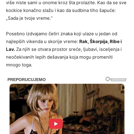
više niste sami u onome kroz šta prolazite. Kao da se sve
kockice konačno slažu i kao da sudbina tiho šapuće:
„Sada je tvoje vreme.“
Posebno izdvajamo četiri znaka koji ulaze u jedan od
najlepših vikenda u skorije vreme:
Rak, Škorpija, Ribe i
Lav.
Za njih se otvara prostor sreće, ljubavi, isceljenja i
neočekivanih lepih dešavanja koja mogu promeniti
mnogo toga.