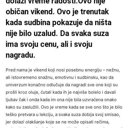
dolazi vreme radosti.Ovo nije
običan vikend. Ovo je trenutak
kada sudbina pokazuje da ništa
nije bilo uzalud. Da svaka suza
ima svoju cenu, ali i svoju
nagradu.
Pred nama je vikend koji nosi posebnu energiju – nežnu,
ali istovremeno snažnu, emotivnu i sudbinsku, kao da
univerzum konačno odlučuje da nagradi sve one koji su
prošli kroz oluje, ćutali kada ih je najviše bolelo i davali
ljubav čak i onda kada im ona nije bila uzvraćena onako
kako su zaslužili. Ovo je vreme kada se sve ono što je bilo
teško pretvara u lekciju, a svaka suza dobija svoj smisao,
jer dolazi olakšanje koje se ne može opisati rečima,