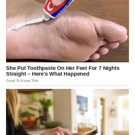
kada se snovi približavaju stvarnosti, kada intuicija
postaje njihov najveći vodič i kada je važno samo jedno –
da veruju u ono što dolazi i da ne sumnjaju u sopstvenu
sreću.
LAV – VREME JE DA ZASIJAŠ
KAO NIKADA PRE