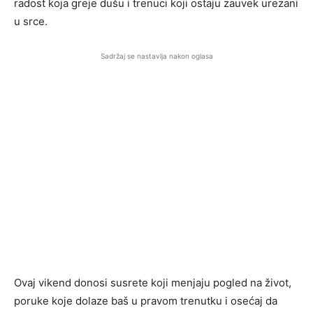
radost koja greje dušu i trenuci koji ostaju zauvek urezani
u srce.
Sadržaj se nastavlja nakon oglasa
Ovaj vikend donosi susrete koji menjaju pogled na život,
poruke koje dolaze baš u pravom trenutku i osećaj da