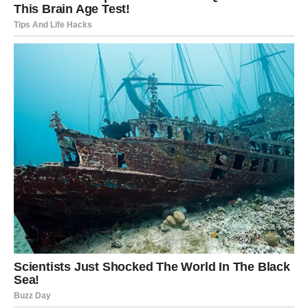
Rakovi su dugo nosili teret emocija koje nisu mogli da
podele sa drugima, skrivali su svoje rane iza osmeha i
pokušavali da budu jaki čak i onda kada su se lomili
iznutra, davali su više nego što su dobijali i verovali u
ljubav čak i kada su bili razočarani.
Ali ovaj vikend donosi upravo ono što su zaslužili –
toplinu, pažnju, nežnost i osećaj pripadnosti koji su toliko
dugo čekali. Nekome dolazi poruka koju je priželjkivao,
nekome susret koji vraća veru u ljubav, a nekome
potpuno nova osoba koja unosi svetlost i mir u život.
Ovo je vikend kada Rak konačno shvata da nije bio slab
zato što je voleo – već izuzetno jak zato što nikada nije
prestao da veruje u ono što oseća.