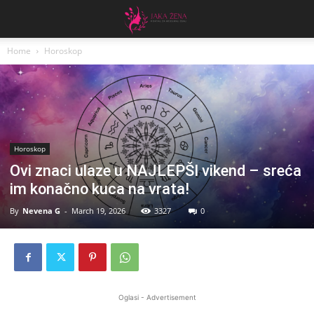
Home
Horoskop
Horoskop
Ovi znaci ulaze u NAJLEPŠI vikend – sreća
im konačno kuca na vrata!
By
Nevena G
-
March 19, 2026
3327
0
Oglasi - Advertisement