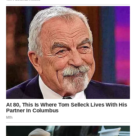
VODOLIJA
Neočekivana prilika otvara vrata koja su dugo bila
zatvorena.
Sudbina vam pokazuje da ništa nije izgubljeno.
Šta vam sudbina vraća?
Šansu za veliki preokret.
Nova budućnost kuca na vrata
Pred vama su posebni trenuci.
RIBE