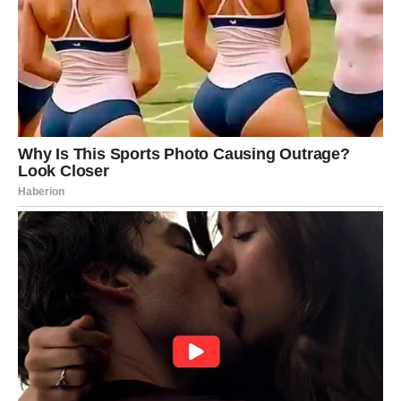
VAGA
Ljubavna sreća dolazi onda kada ste gotovo prestali
vjerovati u nju.
Sudbina vam šalje razlog za osmijeh.
Šta vam sudbina vraća?
Romantične trenutke i emotivnu sigurnost.