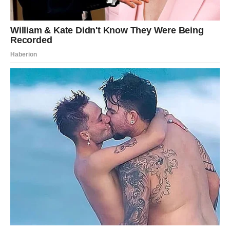
Pred vama su snažni dani.
STRIJELAC
Pred vama je prilika koju ste dugo priželjkivali.
Sve ono što je djelovalo daleko sada postaje moguće.
Šta vam sudbina vraća?
Nadu i novu energiju.
Vrijeme je za novi početak
Pred vama su lijepi trenuci.