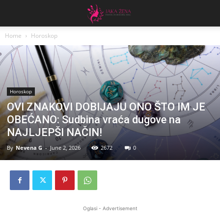
Home
Horoskop
Horoskop
OVI ZNAKOVI DOBIJAJU ONO ŠTO IM JE
OBEĆANO: Sudbina vraća dugove na
NAJLJEPŠI NAČIN!
By
Nevena G
-
June 2, 2026
2672
0
Oglasi - Advertisement