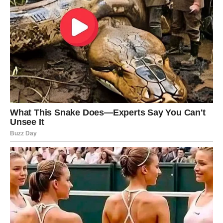
Jedna briga koja vas je dugo pratila konačno gubi svoju
snagu.
Pred vama je mnogo mirniji period.
Šta vam sudbina vraća?
Olakšanje i unutrašnji mir.
Teret ostaje iza vas
Pred vama su važni trenuci.