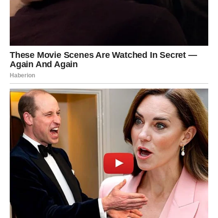
Ljubav vam vraća vjeru u sreću
Pred vama su trenuci za pamćenje.
ŠKORPIJA
Dug period borbe polako završava.
Finansijske i poslovne prilike dolaze u pravo vrijeme.
Šta vam sudbina vraća?
Uspjeh i osjećaj stabilnosti.
Obilje vam dolazi u susret