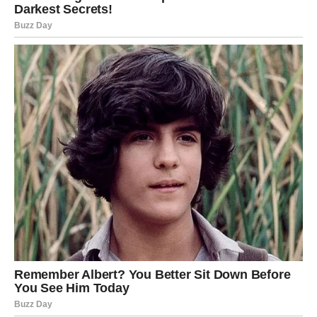
Nagrada dolazi u pravo vrijeme
Pred vama su lijepi trenuci.
BLIZANCI
Odgovor koji ste dugo čekali napokon dolazi.
Jedna situacija postaje mnogo jasnija.
Šta vam sudbina vraća?
Istinu i novu priliku.
Sudbina vam šalje važan znak