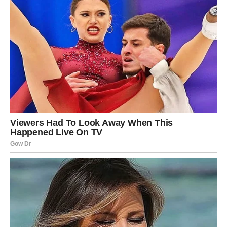
Najviše razloga za zadovoljstvo imaju
Rakovi, Škorpije i
Jarčevi
, ali svaki znak može osjetiti da se život polako
okreće u njegovu korist.
Ponekad nagrada ne dolazi odmah. Dolazi onda kada smo
dovoljno jaki da je zaista cijenimo. Upravo takve trenutke
zvijezde sada najavljuju.