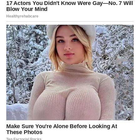
JARAC
Sav trud, odricanja i strpljenje konačno počinju davati
rezultate.
Pred vama su dani zadovoljstva.
Šta vam sudbina vraća?
Priznanje i ostvarenje ciljeva.
Nagrada dolazi nakon dugog
čekanja
Pred vama su važni dani.