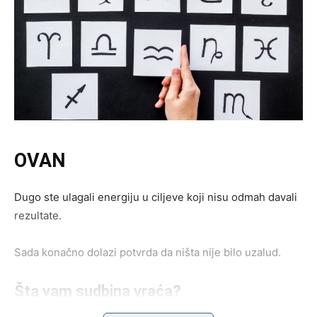
OVAN
Dugo ste ulagali energiju u ciljeve koji nisu odmah davali
rezultate.
Sada konačno dolazi potvrda da ništa nije bilo uzalud.
Šta vam sudbina vraća?