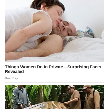
LAV
Vaš trud više neće ostati neprimijećen.
Dolazi period priznanja i uspjeha.
Šta vam sudbina vraća?
Poštovanje i finansijsku nagradu.
Vrijeme je da zablistate
Pred vama su veoma pozitivni dani.
DJEVICA