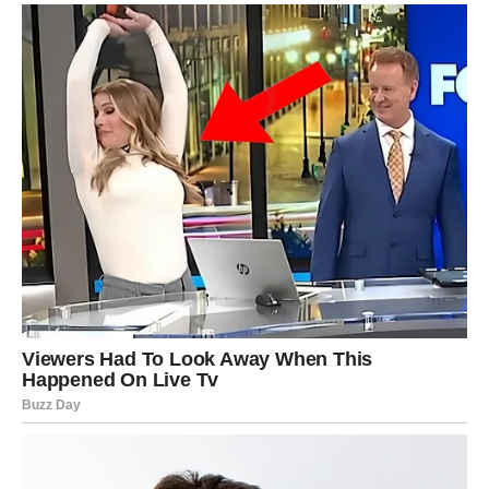
Pred vama su zanimljivi dani.
RAK
Rakovi konačno dobijaju ljubav i pažnju koju su dugo
pružali drugima.
Emotivna sreća postaje sve izraženija.
Šta vam sudbina vraća?
Iskrene emocije i toplinu.
Srce dobija ono što zaslužuje
Pred vama su predivni trenuci.