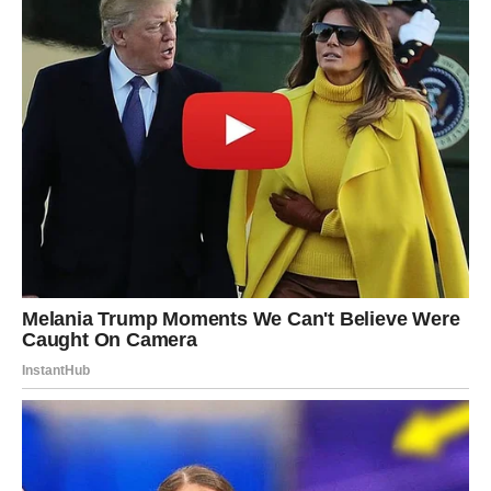
Ribe ulaze u period emotivnog mira.
Sve više osjećate da život ide u pravom smjeru.
Šta vam sudbina vraća?
Spokoj i unutrašnju ravnotežu.
Duša konačno pronalazi ono što
joj treba
Pred vama su emotivni trenuci.
Zvijezde pokazuju da dolazi period kada sudbina vraća
dugove na najljepši mogući način. Ono što je dugo
kasnilo sada dolazi, a trud koji je izgledao neprimijećeno
konačno dobija svoju nagradu.