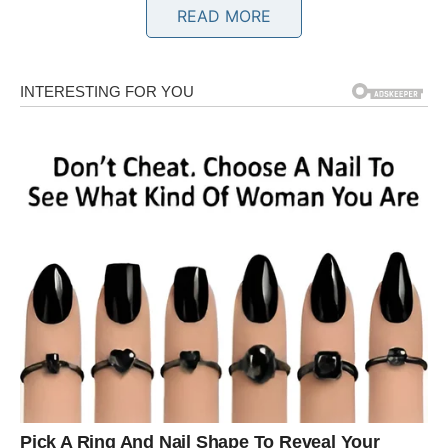
Priznanje i osjećaj pobjede.
READ MORE
Vrijeme je da ubirete plodove
svog rada
Pred vama su pozitivni dani.
BIK
Strpljenje koje ste pokazali sada se isplaćuje.
Polako ulazite u mnogo stabilniji period.
Šta vam sudbina vraća?
Finansijsku sigurnost i mir.