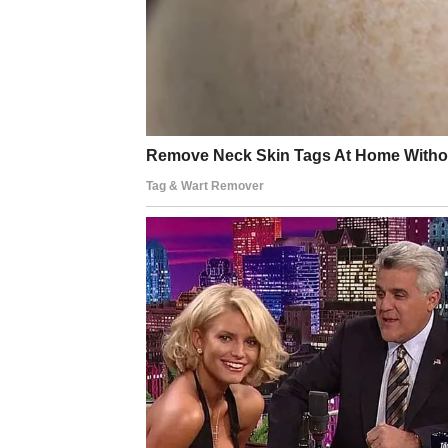
BLIZANCI
Nova energija donosi vam mnogo zanimljivih 
životni pravac.
Jedna osoba mogla bi vas potpuno osvojiti 
Sreća dolazi kroz ljude i komuni
Očekuje vas sedmica puna pozitivnih iznen
RAK
Rakovi su među najvećim sretnicima naredni
osjećaj da ste konačno pronašli unutrašnji m