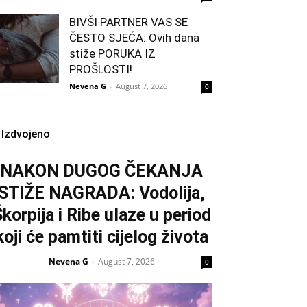
BIVŠI PARTNER VAS SE
ČESTO SJEĆA: Ovih dana
stiže PORUKA IZ
PROŠLOSTI!
Nevena G
-
August 7, 2026
0
Izdvojeno
NAKON DUGOG ČEKANJA
STIŽE NAGRADA: Vodolija,
korpija i Ribe ulaze u period
koji će pamtiti cijelog života
Nevena G
August 7, 2026
-
0