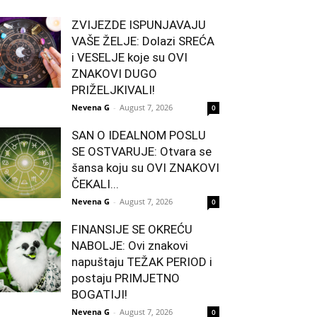
ZVIJEZDE ISPUNJAVAJU
VAŠE ŽELJE: Dolazi SREĆA
i VESELJE koje su OVI
ZNAKOVI DUGO
PRIŽELJKIVALI!
Nevena G
-
August 7, 2026
0
SAN O IDEALNOM POSLU
SE OSTVARUJE: Otvara se
šansa koju su OVI ZNAKOVI
ČEKALI...
Nevena G
-
August 7, 2026
0
FINANSIJE SE OKREĆU
NABOLJE: Ovi znakovi
napuštaju TEŽAK PERIOD i
postaju PRIMJETNO
BOGATIJI!
Nevena G
-
August 7, 2026
0