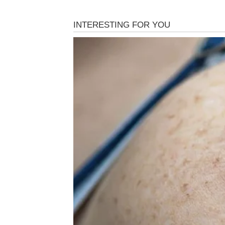
mnogo bolja, a moguće su i veoma dobre vij
Na ljubavnom planu dolazi mnogo više pažnj
Sve vam ide mnogo lakše nego 
Pred vama su dani tokom kojih ćete imati osj
BIK
Bikovi konačno ulaze u period stabilnosti i 
ljubavni život donosi osjećaj mira i sigurnost
Moguće je i ostvarenje jedne velike želje.
Vrijeme kada život postaje ljepš
Pred vama su dani tokom kojih ćete blistati