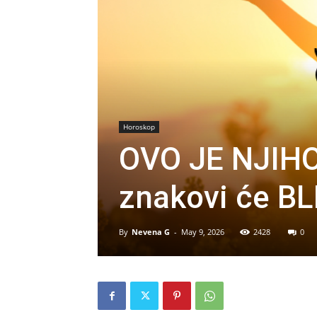
Horoskop
OVO JE NJIHO
znakovi će BL
By
Nevena G
-
May 9, 2026
2428
0