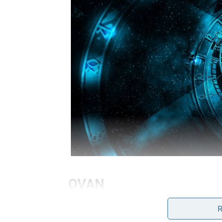
OVAN
Pred vama je veoma uspješna sedmica puna en