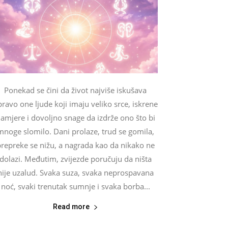
Ponekad se čini da život najviše iskušava
ravo one ljude koji imaju veliko srce, iskrene
amjere i dovoljno snage da izdrže ono što bi
mnoge slomilo. Dani prolaze, trud se gomila,
repreke se nižu, a nagrada kao da nikako ne
dolazi. Međutim, zvijezde poručuju da ništa
nije uzalud. Svaka suza, svaka neprospavana
noć, svaki trenutak sumnje i svaka borba...
Read more