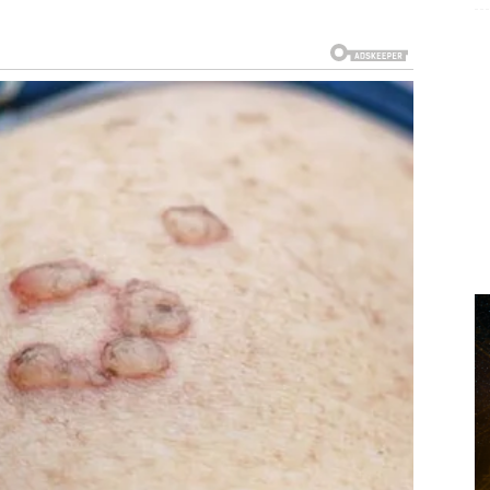
esti vezane za novac.
e i uzbuđenja.
ranije
ećaj da možete ostvariti sve što poželite.
sreće. Finansijska situacija postaje mnogo bolja, dok
i.
i
 zadovoljstvom.