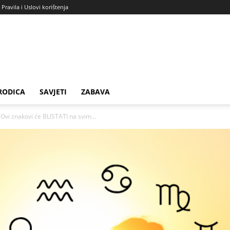
Pravila i Uslovi korištenja
RODICA
SAVJETI
ZABAVA
vi znakovi će BLISTATI na svim...