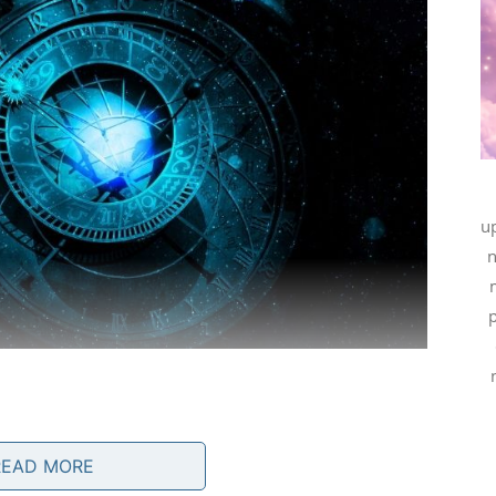
up
n
p
READ MORE
ergije i novih prilika. Poslovna situacija postaje