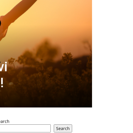
vi
!
earch
Search