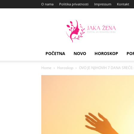
O nama
Politika privatnosti
Impressum
Kontakt
Jaka
Zena
POČETNA
NOVO
HOROSKOP
PO
Home
Horoskop
OVO JE NJIHOVIH 7 DANA SREĆE: O