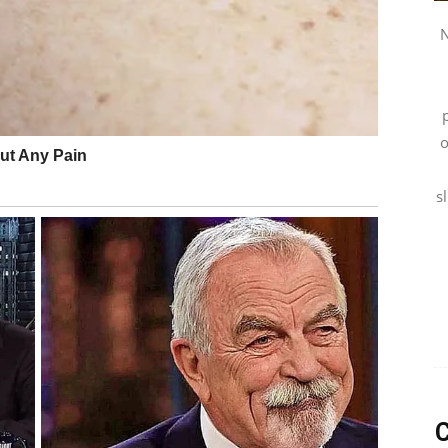
N
susreta, razgovora i prilika koje mogu promijeniti vaš
o
energijom i harizmom.
s
kaciju
ađenja.
h sedam dana. Zvijezde vam donose ljubav, nježnost i
ir.