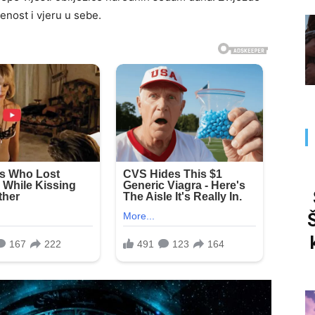
enost i vjeru u sebe.
Š