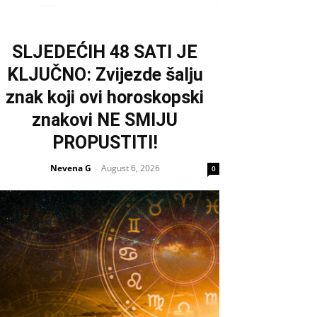
SLJEDEĆIH 48 SATI JE
KLJUČNO: Zvijezde šalju
znak koji ovi horoskopski
znakovi NE SMIJU
PROPUSTITI!
Nevena G
August 6, 2026
-
0