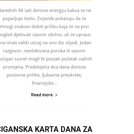
arednih 48 sati donose energiju kakva se ne
pojavljuje često. Zvijezde pokazuju da će
mnogi znakovi dobiti priliku koja će na prvi
pogled djelovati sasvim obično, ali će upravo
na imati veliki uticaj na ono što slijedi. Jedan
razgovor, neočekivana poruka ili sasvim
lučajan susret mogli bi postati početak važnih
promjena. Predstojeća dva dana donose
poslovne prilike, ljubavne preokrete,
finansijske...
Read more
CIGANSKA KARTA DANA ZA