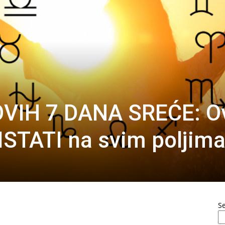
VIH 7 DANA SREĆE: O
ISTATI na svim poljima
S